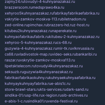
zajmy24.ru
tovudyi-4-kuhnyanazakaz.ru
brazzerscom.ru
medsprawo4ka.ru
xehyroo5kuhnyanazakaz.ru
fabrikayfabrikaefabrika.ru
vskrytie-zamkov-moskva-113.ru
biletnadom.ru
zed-online.ru
pimchax.ru
brazzers-hd.ru
z-host.ru
kitubeu2kuhnyanazakaz.ru
naperekate.ru
kuhnyaofabrikaufabrik.ru
kitubeu-2-kuhnyanazakaz.ru
xehyroo-5-kuhnyanazakaz.ru
cs-68.ru
guzywia-4-kuhnyanazakaz.ru
mir-tk.ru
vlknrussia.ru
cs68.ru
vladivostok-map.ru
video-seks.ru
bankaribi.ru
raszar.ru
vskrytie-zamkov-moskva113.ru
lipetsktelecom.ru
tovudyi4kuhnyanazakaz.ru
seksuzb.ru
guzywia4kuhnyanazakaz.ru
fabrikaofabrikaokuhny.ru
kuhnyaekuhnyaafabrika.ru
kuhnyaykuhnyayfabrika.ru
e-abis1c.ru
store-brawl-stars.ru
kts-services.ru
dark-sand.ru
sindika-01.ru
sp-life.ru
x-legion.ru
sib-archives.ru
e-abis-1-c.ru
sindika01.ru
venda-festival.ru