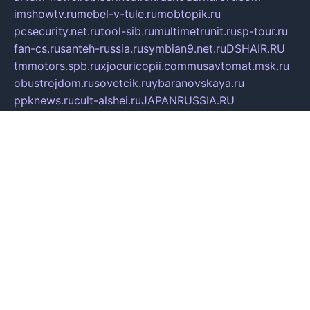
imshowtv.ru
mebel-v-tule.ru
mobtopik.ru
pcsecurity.net.ru
tool-sib.ru
multimetrunit.ru
sp-tour.ru
fan-cs.ru
santeh-russia.ru
symbian9.net.ru
DSHAIR.RU
tmmotors.spb.ru
xjocuricopii.com
musavtomat.msk.ru
obustrojdom.ru
sovetcik.ru
ybaranovskaya.ru
ppknews.ru
cult-alshei.ru
JAPANRUSSIA.RU
proekciyamebel.ru
imper-finans.ru
rim.org.ru
glamourai.ru
brassminus.ru
zabor-pro.ru
ftn.pp.ru
dorogoe58.ru
laimengpacker.ru
kuzova-zapchasti.ru
sageerp.ru
taxodrom.ru
dsrazvitie.ru
hardcity.net.ru
ratinghomegames.ru
topservice25.ru
gubernyan.ru
gtglasslined.ru
ii4.ru
tssport.spb.ru
andorra24.com
blackwallstreet.ru
oboimos.ru
optim-doors.com.ru
ikuch.ru
nycr.org.ru
npa21.ru
vremya-ch.spb.ru
desert000.ru
ivtorgi.ru
ifiori.ru
catalog-statei.ru
dcv.org.ru
spetsmaster174.ru
ipkameryhiseeu.ru
dum26.ru
ruspol.spb.ru
fr-opendp.ru
kam-solnyshko.ru
cheyenne-arapaho.ru
sevzapmetal.spb.ru