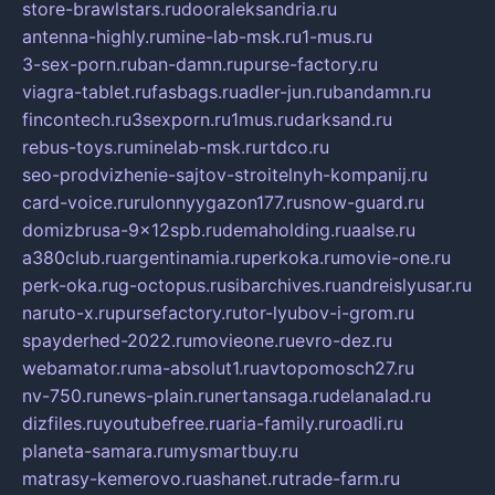
store-brawlstars.ru
dooraleksandria.ru
antenna-highly.ru
mine-lab-msk.ru
1-mus.ru
3-sex-porn.ru
ban-damn.ru
purse-factory.ru
viagra-tablet.ru
fasbags.ru
adler-jun.ru
bandamn.ru
fincontech.ru
3sexporn.ru
1mus.ru
darksand.ru
rebus-toys.ru
minelab-msk.ru
rtdco.ru
seo-prodvizhenie-sajtov-stroitelnyh-kompanij.ru
card-voice.ru
rulonnyygazon177.ru
snow-guard.ru
domizbrusa-9x12spb.ru
demaholding.ru
aalse.ru
a380club.ru
argentinamia.ru
perkoka.ru
movie-one.ru
perk-oka.ru
g-octopus.ru
sibarchives.ru
andreislyusar.ru
naruto-x.ru
pursefactory.ru
tor-lyubov-i-grom.ru
spayderhed-2022.ru
movieone.ru
evro-dez.ru
webamator.ru
ma-absolut1.ru
avtopomosch27.ru
nv-750.ru
news-plain.ru
nertansaga.ru
delanalad.ru
dizfiles.ru
youtubefree.ru
aria-family.ru
roadli.ru
planeta-samara.ru
mysmartbuy.ru
matrasy-kemerovo.ru
ashanet.ru
trade-farm.ru