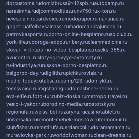
dotcustoms.ru
domizbrusa9x12spb.ru
autodamp.ru
narasimha.ru
djcommodities.ru
nv750.ru
x-ton.ru
newsplain.ru
cardvoice.ru
modopaper.ru
manunae.ru
gbget.ru
alfeihavsalnassr.ru
madoma.ru
tajuncos.ru
petrovkasports.ru
porno-online-besplatno.ru
splclub.ru
york-life.ru
doroga-expo.ru
ribery.ru
cleanmedicine.ru
slovar-ivrit.ru
porno-video-besplatno.ru
seks-365.ru
ovucontrol.ru
sloty-igrovyye-avtomaty.ru
ru-industriya.ru
russkoe-porno-besplatno.ru
belgorod-day.ru
digilith.ru
pichkurovlab.ru
medic-today.ru
taksu.ru
comp123.ru
don-ykt.ru
teensvoice.ru
imgsharing.ru
domashnee-porno.ru
eva-elfie.ru
foto-tur.ru
biz-doska.ru
metropoltravel.ru
veslo-i-yakor.ru
borodino-media.ru
rostotsky.ru
regionufa.ru
weiss-bet.ru
zaryna.ru
casinotablet.ru
universalia.ru
remont-mebeli-moscow.ru
termomur.ru
clubfisher.ru
remstirufa.ru
erdamchi.ru
doramamama.ru
muraviovka-park.ru
worldofwoman.ru
clean-dreams.ru