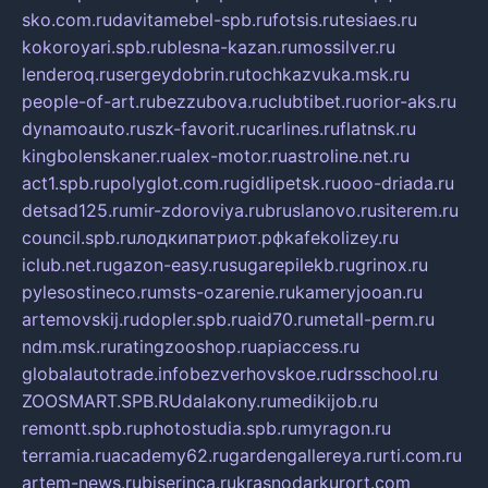
sko.com.ru
davitamebel-spb.ru
fotsis.ru
tesiaes.ru
kokoroyari.spb.ru
blesna-kazan.ru
mossilver.ru
lenderoq.ru
sergeydobrin.ru
tochkazvuka.msk.ru
people-of-art.ru
bezzubova.ru
clubtibet.ru
orior-aks.ru
dynamoauto.ru
szk-favorit.ru
carlines.ru
flatnsk.ru
kingbolenskaner.ru
alex-motor.ru
astroline.net.ru
act1.spb.ru
polyglot.com.ru
gidlipetsk.ru
ooo-driada.ru
detsad125.ru
mir-zdoroviya.ru
bruslanovo.ru
siterem.ru
council.spb.ru
лодкипатриот.рф
kafekolizey.ru
iclub.net.ru
gazon-easy.ru
sugarepilekb.ru
grinox.ru
pylesostineco.ru
msts-ozarenie.ru
kameryjooan.ru
artemovskij.ru
dopler.spb.ru
aid70.ru
metall-perm.ru
ndm.msk.ru
ratingzooshop.ru
apiaccess.ru
globalautotrade.info
bezverhovskoe.ru
drsschool.ru
ZOOSMART.SPB.RU
dalakony.ru
medikijob.ru
remontt.spb.ru
photostudia.spb.ru
myragon.ru
terramia.ru
academy62.ru
gardengallereya.ru
rti.com.ru
artem-news.ru
biserinca.ru
krasnodarkurort.com