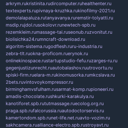
arkrym.ru
kristinita.ru
dircomputer.ru
healthenter.ru
textexperts.ru
pivnaya-kruzhka.ru
kinofilmy-2021.ru
demolalapaluza.ru
tanyavanya.ru
remstir-tolyatti.ru
msdip.ru
jdol.ru
sokolovr.ru
newtech-spb.ru
rezemkleim.ru
massage-tai.ru
seonub.ru
zvonitut.ru
biolisichka24.ru
mncraft-download.ru
algoritm-sistema.ru
godflesh.ru
ru-industria.ru
zebra-tlt.ru
okna-proficom.ru
erynok.ru
onlinekinospace.ru
startupstudio-fefu.ru
zarges-ru.ru
gegenjustizunrecht.ru
autobalashov.ru
utrovortu.ru
spiski-firm.ru
elara-m.ru
kinomusorka.ru
mkcslava.ru
2bets.ru
vintovoykompressor.ru
birminghamvsfulham.ru
sarmat-komp.ru
pioneeri.ru
amadis-chocolate.ru
shkurki-karakulya.ru
kanotiforet.spb.ru
tutmassage.ru
ecolog.org.ru
praga.spb.ru
falcorussia.ru
autodoctorservis.ru
kamertondom.spb.ru
net-life.net.ru
avto-vozim.ru
sakhcamera.ru
alliance-electro.spb.ru
stroyavt.ru