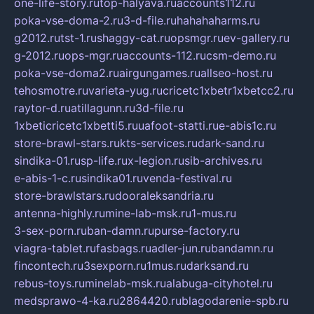
one-life-story.ru
top-halyava.ru
accounts112.ru
poka-vse-doma-2.ru
3-d-file.ru
hahahaharms.ru
g2012.ru
tst-1.ru
shaggy-cat.ru
opsmgr.ru
ev-gallery.ru
g-2012.ru
ops-mgr.ru
accounts-112.ru
csm-demo.ru
poka-vse-doma2.ru
airgungames.ru
allseo-host.ru
tehosmotre.ru
varieta-yug.ru
cricetc1xbetr1xbetcc2.ru
raytor-d.ru
atillagunn.ru
3d-file.ru
1xbeticricetc1xbetti5.ru
uafoot-statti.ru
e-abis1c.ru
store-brawl-stars.ru
kts-services.ru
dark-sand.ru
sindika-01.ru
sp-life.ru
x-legion.ru
sib-archives.ru
e-abis-1-c.ru
sindika01.ru
venda-festival.ru
store-brawlstars.ru
dooraleksandria.ru
antenna-highly.ru
mine-lab-msk.ru
1-mus.ru
3-sex-porn.ru
ban-damn.ru
purse-factory.ru
viagra-tablet.ru
fasbags.ru
adler-jun.ru
bandamn.ru
fincontech.ru
3sexporn.ru
1mus.ru
darksand.ru
rebus-toys.ru
minelab-msk.ru
alabuga-cityhotel.ru
medsprawo-4-ka.ru
2864420.ru
blagodarenie-spb.ru