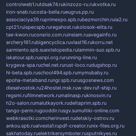
controlweb1.ru
tdsak74.ru
kinzozo-ru.ru
kvotka.ru
iron-snab.ru
costa-bella.ru
eugrus.pp.ru
associaciya39.ru
primexpo.spb.ru
bezmorchin.ru
ia2.ru
cpt21.ru
ispecspb.ru
regahost.ru
kolosok-elita.ru
tae-kwon.ru
consrio.com.ru
insiam.ru
avegainfo.ru
archery161.ru
bigencyclica.ru
vlast16.ru
korru.net
sarmiento.spb.su
extelopedia.ru
lammin-suo.spb.ru
iskatour.spb.ru
snpi.org.ru
running-line.ru
krygeva-spa.ru
chel.net.ru
rust-loco.ru
dugshop.ru
hl-beta.spb.ru
school494.spb.ru
mymubaby.ru
epoha-metalband.ru
ngr.spb.ru
rusgosnews.com
dieselvostok.ru
24hostel.msk.ru
w-dev.ru
f-ship.ru
regsmi.ru
filmnetwork.ru
malinasp.ru
kinosvin.ru
h2o-salon.ru
malutkayork.ru
deltaprim.spb.ru
tango-perm.ru
gooddir.ru
sgv.su
multiki-online.com
webkrasotki.com
cherinvest.ru
detskiy-ostrov.ru
ankou.spb.ru
alvesta1.ru
pdf-creator.ru
nix-files.org.ru
sakhatoday.ru
elektrikersymboler.ru
sputnikyes.ru