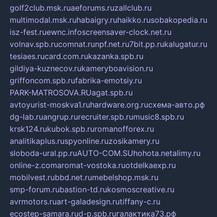
golf2club.msk.ru
aeforums.ru
zallclub.ru
multimodal.msk.ru
habaigry.ru
haikko.ru
sobakopedia.ru
isz-fest.ru
ewnc.info
screensaver-clock.net.ru
volnav.spb.ru
comnat.ru
npf.net.ru
7bit.pp.ru
kalugatur.ru
tesiaes.ru
card.com.ru
kazanka.spb.ru
gildiya-kuznecov.ru
kameryboavision.ru
griffoncom.spb.ru
fabrika-emotsiy.ru
PARK-MATROSOVA.RU
agat.spb.ru
avtoyurist-moskva1.ru
hardware.org.ru
схема-авто.рф
dg-lab.ru
angrup.ru
recruiter.spb.ru
music8.spb.ru
krsk124.ru
kubok.spb.ru
romanofforex.ru
analitikaplus.ru
spyonline.ru
zosikamery.ru
sloboda-ural.pp.ru
AUTO-COM.SU
hohota.net
alimy.ru
online-z.com
aromat-vostoka.ru
otdelkaexp.ru
mobilvest.ru
bbd.net.ru
mebelshop.msk.ru
smp-forum.ru
bastion-td.ru
kosmoscreative.ru
avrmotors.ru
art-galadesign.ru
tiffany-c.ru
ecostep-samara.ru
d-p.spb.ru
галактика73.рф