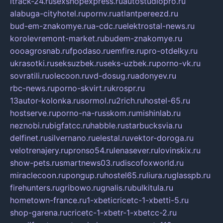
itrack-24.ru
sexshopexpress.ru
autostudiopro.ru
alabuga-cityhotel.ru
pornv.ru
atlantpereezd.ru
bud-em-znakomye.ru
a-cdc.ru
elektrostal-news.ru
korolevremont-market.ru
budem-znakomye.ru
oooagrosnab.ru
fpodaso.ru
emfire.ru
pro-otdelky.ru
ukrasotki.ru
seksuzbek.ru
seks-uzbek.ru
porno-vk.ru
sovratili.ru
olecoon.ru
vd-dosug.ru
adonyev.ru
rbc-news.ru
porno-skvirt.ru
krospr.ru
13autor-kolonka.ru
sormol.ru
2rich.ru
hostel-65.ru
hostserve.ru
porno-na-russkom.ru
mishinlab.ru
neznobi.ru
bigfatcc.ru
habble.ru
starbucksvia.ru
delfinet.ru
silvernano.ru
elestal.ru
vektor-doroga.ru
velotrenajery.ru
pronso54.ru
lenasever.ru
lovinskix.ru
show-pets.ru
smartnews03.ru
discofoxworld.ru
miraclecoon.ru
pongup.ru
hostel65.ru
liura.ru
glasspb.ru
firehunters.ru
gribowo.ru
gnalis.ru
bulkitula.ru
hometown-france.ru
1-xbeticricetc-1-xbetti-5.ru
shop-garena.ru
cricetc-1-xbetr-1-xbetcc-2.ru