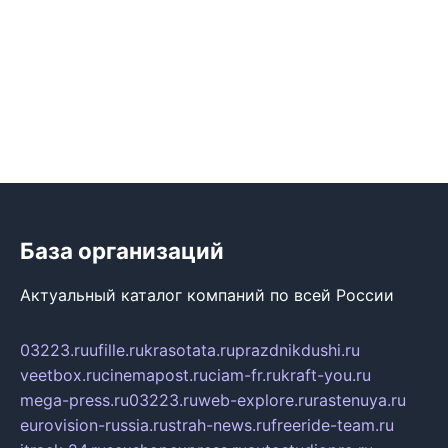
База организаций
Актуальный каталог компаний по всей России
03223.ru
ufille.ru
krasotata.ru
prazdnikdushi.ru
veetbox.ru
cinemapost.ru
ciam-fr.ru
kraft-you.ru
mega-press.ru
03223.ru
web-explore.ru
rastenuya.ru
eurovision-russia.ru
strah-news.ru
freeride-team.ru