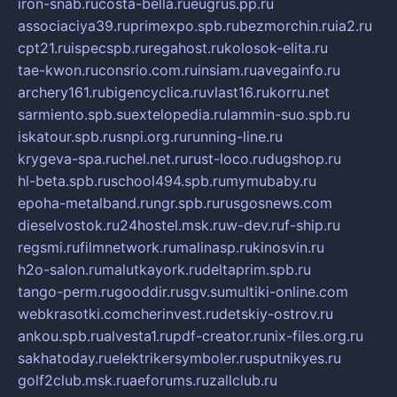
iron-snab.ru
costa-bella.ru
eugrus.pp.ru
associaciya39.ru
primexpo.spb.ru
bezmorchin.ru
ia2.ru
cpt21.ru
ispecspb.ru
regahost.ru
kolosok-elita.ru
tae-kwon.ru
consrio.com.ru
insiam.ru
avegainfo.ru
archery161.ru
bigencyclica.ru
vlast16.ru
korru.net
sarmiento.spb.su
extelopedia.ru
lammin-suo.spb.ru
iskatour.spb.ru
snpi.org.ru
running-line.ru
krygeva-spa.ru
chel.net.ru
rust-loco.ru
dugshop.ru
hl-beta.spb.ru
school494.spb.ru
mymubaby.ru
epoha-metalband.ru
ngr.spb.ru
rusgosnews.com
dieselvostok.ru
24hostel.msk.ru
w-dev.ru
f-ship.ru
regsmi.ru
filmnetwork.ru
malinasp.ru
kinosvin.ru
h2o-salon.ru
malutkayork.ru
deltaprim.spb.ru
tango-perm.ru
gooddir.ru
sgv.su
multiki-online.com
webkrasotki.com
cherinvest.ru
detskiy-ostrov.ru
ankou.spb.ru
alvesta1.ru
pdf-creator.ru
nix-files.org.ru
sakhatoday.ru
elektrikersymboler.ru
sputnikyes.ru
golf2club.msk.ru
aeforums.ru
zallclub.ru