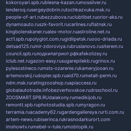
kokoroyari.spb.ru
blesna-kazan.ru
mossilver.ru
lenderoq.ru
sergeydobrin.ru
tochkazvuka.msk.ru
people-of-art.ru
bezzubova.ru
clubtibet.ru
orior-aks.ru
dynamoauto.ru
szk-favorit.ru
carlines.ru
flatnsk.ru
kingbolenskaner.ru
alex-motor.ru
astroline.net.ru
act1.spb.ru
polyglot.com.ru
gidlipetsk.ru
ooo-driada.ru
detsad125.ru
mir-zdoroviya.ru
bruslanovo.ru
siterem.ru
council.spb.ru
лодкипатриот.рф
kafekolizey.ru
iclub.net.ru
gazon-easy.ru
sugarepilekb.ru
grinox.ru
pylesostineco.ru
msts-ozarenie.ru
kameryjooan.ru
artemovskij.ru
dopler.spb.ru
aid70.ru
metall-perm.ru
ndm.msk.ru
ratingzooshop.ru
apiaccess.ru
globalautotrade.info
bezverhovskoe.ru
drsschool.ru
ZOOSMART.SPB.RU
dalakony.ru
medikijob.ru
remontt.spb.ru
photostudia.spb.ru
myragon.ru
terramia.ru
academy62.ru
gardengallereya.ru
rti.com.ru
artem-news.ru
biserinca.ru
krasnodarkurort.com
imshowtv.ru
mebel-v-tule.ru
mobtopik.ru