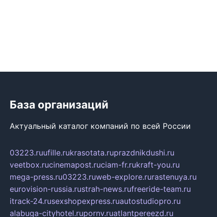
База организаций
Актуальный каталог компаний по всей России
03223.ru
ufille.ru
krasotata.ru
prazdnikdushi.ru
veetbox.ru
cinemapost.ru
ciam-fr.ru
kraft-you.ru
mega-press.ru
03223.ru
web-explore.ru
rastenuya.ru
eurovision-russia.ru
strah-news.ru
freeride-team.ru
itrack-24.ru
sexshopexpress.ru
autostudiopro.ru
alabuga-cityhotel.ru
pornv.ru
atlantpereezd.ru