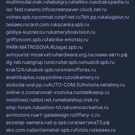
multimodal.msk.ru
habaigry.ru
haikko.ru
sobakopedia.ru
isz-fest.ru
ewnc.info
screensaver-clock.net.ru
volnav.spb.ru
comnat.ru
npf.net.ru
7bit.pp.ru
kalugatur.ru
tesiaes.ru
card.com.ru
kazanka.spb.ru
gildiya-kuznecov.ru
kameryboavision.ru
griffoncom.spb.ru
fabrika-emotsiy.ru
PARK-MATROSOVA.RU
agat.spb.ru
avtoyurist-moskva1.ru
hardware.org.ru
схема-авто.рф
dg-lab.ru
angrup.ru
recruiter.spb.ru
music8.spb.ru
krsk124.ru
kubok.spb.ru
romanofforex.ru
analitikaplus.ru
spyonline.ru
zosikamery.ru
sloboda-ural.pp.ru
AUTO-COM.SU
hohota.net
alimy.ru
online-z.com
aromat-vostoka.ru
otdelkaexp.ru
mobilvest.ru
bbd.net.ru
mebelshop.msk.ru
smp-forum.ru
bastion-td.ru
kosmoscreative.ru
avrmotors.ru
art-galadesign.ru
tiffany-c.ru
ecostep-samara.ru
d-p.spb.ru
галактика73.рф
sko.com.ru
davitamebel-spb.ru
fotsis.ru
tesiaes.ru