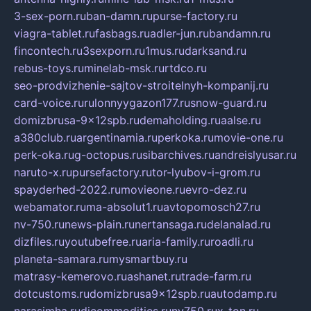
3-sex-porn.ru
ban-damn.ru
purse-factory.ru
viagra-tablet.ru
fasbags.ru
adler-jun.ru
bandamn.ru
fincontech.ru
3sexporn.ru
1mus.ru
darksand.ru
rebus-toys.ru
minelab-msk.ru
rtdco.ru
seo-prodvizhenie-sajtov-stroitelnyh-kompanij.ru
card-voice.ru
rulonnyygazon177.ru
snow-guard.ru
domizbrusa-9x12spb.ru
demaholding.ru
aalse.ru
a380club.ru
argentinamia.ru
perkoka.ru
movie-one.ru
perk-oka.ru
g-octopus.ru
sibarchives.ru
andreislyusar.ru
naruto-x.ru
pursefactory.ru
tor-lyubov-i-grom.ru
spayderhed-2022.ru
movieone.ru
evro-dez.ru
webamator.ru
ma-absolut1.ru
avtopomosch27.ru
nv-750.ru
news-plain.ru
nertansaga.ru
delanalad.ru
dizfiles.ru
youtubefree.ru
aria-family.ru
roadli.ru
planeta-samara.ru
mysmartbuy.ru
matrasy-kemerovo.ru
ashanet.ru
trade-farm.ru
dotcustoms.ru
domizbrusa9x12spb.ru
autodamp.ru