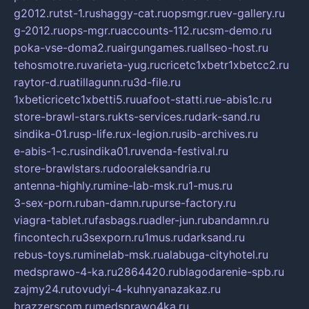
g2012.ru
tst-1.ru
shaggy-cat.ru
opsmgr.ru
ev-gallery.ru
g-2012.ru
ops-mgr.ru
accounts-112.ru
csm-demo.ru
poka-vse-doma2.ru
airgungames.ru
allseo-host.ru
tehosmotre.ru
varieta-yug.ru
cricetc1xbetr1xbetcc2.ru
raytor-d.ru
atillagunn.ru
3d-file.ru
1xbeticricetc1xbetti5.ru
uafoot-statti.ru
e-abis1c.ru
store-brawl-stars.ru
kts-services.ru
dark-sand.ru
sindika-01.ru
sp-life.ru
x-legion.ru
sib-archives.ru
e-abis-1-c.ru
sindika01.ru
venda-festival.ru
store-brawlstars.ru
dooraleksandria.ru
antenna-highly.ru
mine-lab-msk.ru
1-mus.ru
3-sex-porn.ru
ban-damn.ru
purse-factory.ru
viagra-tablet.ru
fasbags.ru
adler-jun.ru
bandamn.ru
fincontech.ru
3sexporn.ru
1mus.ru
darksand.ru
rebus-toys.ru
minelab-msk.ru
alabuga-cityhotel.ru
medsprawo-4-ka.ru
2864420.ru
blagodarenie-spb.ru
zajmy24.ru
tovudyi-4-kuhnyanazakaz.ru
brazzerscom.ru
medsprawo4ka.ru