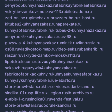
xehyroo5kuhnyanazakaz.ru
fabrikayfabrikaefabrika.ru
vskrytie-zamkov-moskva-113.ru
biletnadom.ru
zed-online.ru
pimchax.ru
brazzers-hd.ru
z-host.ru
kitubeu2kuhnyanazakaz.ru
naperekate.ru
kuhnyaofabrikaufabrik.ru
kitubeu-2-kuhnyanazakaz.ru
xehyroo-5-kuhnyanazakaz.ru
cs-68.ru
guzywia-4-kuhnyanazakaz.ru
mir-tk.ru
vlknrussia.ru
cs68.ru
vladivostok-map.ru
video-seks.ru
bankaribi.ru
raszar.ru
vskrytie-zamkov-moskva113.ru
lipetsktelecom.ru
tovudyi4kuhnyanazakaz.ru
seksuzb.ru
guzywia4kuhnyanazakaz.ru
fabrikaofabrikaokuhny.ru
kuhnyaekuhnyaafabrika.ru
kuhnyaykuhnyayfabrika.ru
e-abis1c.ru
store-brawl-stars.ru
kts-services.ru
dark-sand.ru
sindika-01.ru
sp-life.ru
x-legion.ru
sib-archives.ru
e-abis-1-c.ru
sindika01.ru
venda-festival.ru
store-brawlstars.ru
dooraleksandria.ru
antenna-highly.ru
mine-lab-msk.ru
1-mus.ru