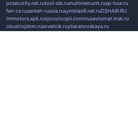
pcsecurity.net.ru
tool-sib.ru
multimetrunit.ru
sp-tour.ru
fan-cs.ru
santeh-russia.ru
symbian9.net.ru
DSHAIR.RU
tmmotors.spb.ru
xjocuricopii.com
musavtomat.msk.ru
obustrojdom.ru
sovetcik.ru
ybaranovskaya.ru
ppknews.ru
cult-alshei.ru
JAPANRUSSIA.RU
proekciyamebel.ru
imper-finans.ru
rim.org.ru
glamourai.ru
brassminus.ru
zabor-pro.ru
ftn.pp.ru
dorogoe58.ru
laimengpacker.ru
kuzova-zapchasti.ru
sageerp.ru
taxodrom.ru
dsrazvitie.ru
hardcity.net.ru
ratinghomegames.ru
topservice25.ru
gubernyan.ru
gtglasslined.ru
ii4.ru
tssport.spb.ru
andorra24.com
blackwallstreet.ru
oboimos.ru
optim-doors.com.ru
ikuch.ru
nycr.org.ru
npa21.ru
vremya-ch.spb.ru
desert000.ru
ivtorgi.ru
ifiori.ru
catalog-statei.ru
dcv.org.ru
spetsmaster174.ru
ipkameryhiseeu.ru
dum26.ru
ruspol.spb.ru
fr-opendp.ru
kam-solnyshko.ru
cheyenne-arapaho.ru
sevzapmetal.spb.ru
ted-lapidus.spb.ru
parasite-eliminator.ru