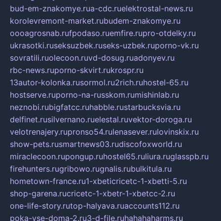
bud-em-znakomye.ru
a-cdc.ru
elektrostal-news.ru
korolevremont-market.ru
budem-znakomye.ru
oooagrosnab.ru
fpodaso.ru
emfire.ru
pro-otdelky.ru
ukrasotki.ru
seksuzbek.ru
seks-uzbek.ru
porno-vk.ru
sovratili.ru
olecoon.ru
vd-dosug.ru
adonyev.ru
rbc-news.ru
porno-skvirt.ru
krospr.ru
13autor-kolonka.ru
sormol.ru
2rich.ru
hostel-65.ru
hostserve.ru
porno-na-russkom.ru
mishinlab.ru
neznobi.ru
bigfatcc.ru
habble.ru
starbucksvia.ru
delfinet.ru
silvernano.ru
elestal.ru
vektor-doroga.ru
velotrenajery.ru
pronso54.ru
lenasever.ru
lovinskix.ru
show-pets.ru
smartnews03.ru
discofoxworld.ru
miraclecoon.ru
pongup.ru
hostel65.ru
liura.ru
glasspb.ru
firehunters.ru
gribowo.ru
gnalis.ru
bulkitula.ru
hometown-france.ru
1-xbeticricetc-1-xbetti-5.ru
shop-garena.ru
cricetc-1-xbetr-1-xbetcc-2.ru
one-life-story.ru
top-halyava.ru
accounts112.ru
poka-vse-doma-2.ru
3-d-file.ru
hahahaharms.ru