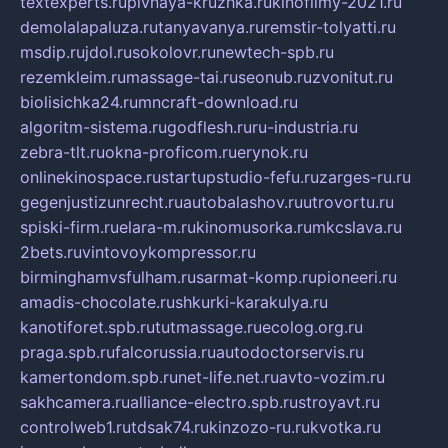
textexperts.ru
pivnaya-kruzhka.ru
kinofilmy-2021.ru
demolalapaluza.ru
tanyavanya.ru
remstir-tolyatti.ru
msdip.ru
jdol.ru
sokolovr.ru
newtech-spb.ru
rezemkleim.ru
massage-tai.ru
seonub.ru
zvonitut.ru
biolisichka24.ru
mncraft-download.ru
algoritm-sistema.ru
godflesh.ru
ru-industria.ru
zebra-tlt.ru
okna-proficom.ru
erynok.ru
onlinekinospace.ru
startupstudio-fefu.ru
zarges-ru.ru
gegenjustizunrecht.ru
autobalashov.ru
utrovortu.ru
spiski-firm.ru
elara-m.ru
kinomusorka.ru
mkcslava.ru
2bets.ru
vintovoykompressor.ru
birminghamvsfulham.ru
sarmat-komp.ru
pioneeri.ru
amadis-chocolate.ru
shkurki-karakulya.ru
kanotiforet.spb.ru
tutmassage.ru
ecolog.org.ru
praga.spb.ru
falcorussia.ru
autodoctorservis.ru
kamertondom.spb.ru
net-life.net.ru
avto-vozim.ru
sakhcamera.ru
alliance-electro.spb.ru
stroyavt.ru
controlweb1.ru
tdsak74.ru
kinzozo-ru.ru
kvotka.ru