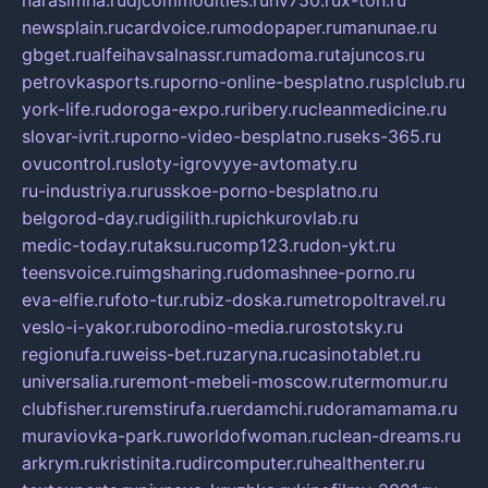
narasimha.ru
djcommodities.ru
nv750.ru
x-ton.ru
newsplain.ru
cardvoice.ru
modopaper.ru
manunae.ru
gbget.ru
alfeihavsalnassr.ru
madoma.ru
tajuncos.ru
petrovkasports.ru
porno-online-besplatno.ru
splclub.ru
york-life.ru
doroga-expo.ru
ribery.ru
cleanmedicine.ru
slovar-ivrit.ru
porno-video-besplatno.ru
seks-365.ru
ovucontrol.ru
sloty-igrovyye-avtomaty.ru
ru-industriya.ru
russkoe-porno-besplatno.ru
belgorod-day.ru
digilith.ru
pichkurovlab.ru
medic-today.ru
taksu.ru
comp123.ru
don-ykt.ru
teensvoice.ru
imgsharing.ru
domashnee-porno.ru
eva-elfie.ru
foto-tur.ru
biz-doska.ru
metropoltravel.ru
veslo-i-yakor.ru
borodino-media.ru
rostotsky.ru
regionufa.ru
weiss-bet.ru
zaryna.ru
casinotablet.ru
universalia.ru
remont-mebeli-moscow.ru
termomur.ru
clubfisher.ru
remstirufa.ru
erdamchi.ru
doramamama.ru
muraviovka-park.ru
worldofwoman.ru
clean-dreams.ru
arkrym.ru
kristinita.ru
dircomputer.ru
healthenter.ru