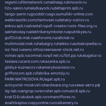
regsmi.ru
filmnetwork.ru
malinasp.ru
kinosvin.ru
h2o-salon.ru
malutkayork.ru
deltaprim.spb.ru
tango-perm.ru
gooddir.ru
sgv.su
multiki-online.com
webkrasotki.com
cherinvest.ru
detskiy-ostrov.ru
ankou.spb.ru
alvesta1.ru
pdf-creator.ru
nix-files.org.ru
sakhatoday.ru
elektrikersymboler.ru
sputnikyes.ru
golf2club.msk.ru
aeforums.ru
zallclub.ru
multimodal.msk.ru
habaigry.ru
haikko.ru
sobakopedia.ru
isz-fest.ru
ewnc.info
screensaver-clock.net.ru
volnav.spb.ru
comnat.ru
npf.net.ru
7bit.pp.ru
kalugatur.ru
tesiaes.ru
card.com.ru
kazanka.spb.ru
gildiya-kuznecov.ru
kameryboavision.ru
griffoncom.spb.ru
fabrika-emotsiy.ru
PARK-MATROSOVA.RU
agat.spb.ru
avtoyurist-moskva1.ru
hardware.org.ru
схема-авто.рф
dg-lab.ru
angrup.ru
recruiter.spb.ru
music8.spb.ru
krsk124.ru
kubok.spb.ru
romanofforex.ru
analitikaplus.ru
spyonline.ru
zosikamery.ru