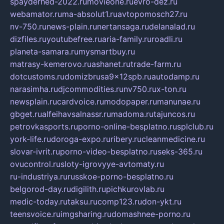
spayderhed-2022.ru
movieone.ru
evro-dez.ru
webamator.ru
ma-absolut1.ru
avtopomosch27.ru
nv-750.ru
news-plain.ru
nertansaga.ru
delanalad.ru
dizfiles.ru
youtubefree.ru
aria-family.ru
roadli.ru
planeta-samara.ru
mysmartbuy.ru
matrasy-kemerovo.ru
ashanet.ru
trade-farm.ru
dotcustoms.ru
domizbrusa9x12spb.ru
autodamp.ru
narasimha.ru
djcommodities.ru
nv750.ru
x-ton.ru
newsplain.ru
cardvoice.ru
modopaper.ru
manunae.ru
gbget.ru
alfeihavsalnassr.ru
madoma.ru
tajuncos.ru
petrovkasports.ru
porno-online-besplatno.ru
splclub.ru
york-life.ru
doroga-expo.ru
ribery.ru
cleanmedicine.ru
slovar-ivrit.ru
porno-video-besplatno.ru
seks-365.ru
ovucontrol.ru
sloty-igrovyye-avtomaty.ru
ru-industriya.ru
russkoe-porno-besplatno.ru
belgorod-day.ru
digilith.ru
pichkurovlab.ru
medic-today.ru
taksu.ru
comp123.ru
don-ykt.ru
teensvoice.ru
imgsharing.ru
domashnee-porno.ru