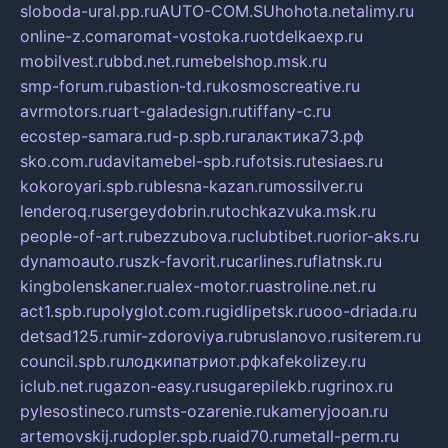
sloboda-ural.pp.ru
AUTO-COM.SU
hohota.net
alimy.ru
online-z.com
aromat-vostoka.ru
otdelkaexp.ru
mobilvest.ru
bbd.net.ru
mebelshop.msk.ru
smp-forum.ru
bastion-td.ru
kosmoscreative.ru
avrmotors.ru
art-galadesign.ru
tiffany-c.ru
ecostep-samara.ru
d-p.spb.ru
галактика73.рф
sko.com.ru
davitamebel-spb.ru
fotsis.ru
tesiaes.ru
kokoroyari.spb.ru
blesna-kazan.ru
mossilver.ru
lenderoq.ru
sergeydobrin.ru
tochkazvuka.msk.ru
people-of-art.ru
bezzubova.ru
clubtibet.ru
orior-aks.ru
dynamoauto.ru
szk-favorit.ru
carlines.ru
flatnsk.ru
kingbolenskaner.ru
alex-motor.ru
astroline.net.ru
act1.spb.ru
polyglot.com.ru
gidlipetsk.ru
ooo-driada.ru
detsad125.ru
mir-zdoroviya.ru
bruslanovo.ru
siterem.ru
council.spb.ru
лодкипатриот.рф
kafekolizey.ru
iclub.net.ru
gazon-easy.ru
sugarepilekb.ru
grinox.ru
pylesostineco.ru
msts-ozarenie.ru
kameryjooan.ru
artemovskij.ru
dopler.spb.ru
aid70.ru
metall-perm.ru