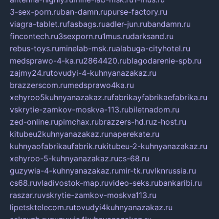
3-sex-porn.ru
ban-damn.ru
purse-factory.ru
viagra-tablet.ru
fasbags.ru
adler-jun.ru
bandamn.ru
fincontech.ru
3sexporn.ru
1mus.ru
darksand.ru
rebus-toys.ru
minelab-msk.ru
alabuga-cityhotel.ru
medsprawo-4-ka.ru
2864420.ru
blagodarenie-spb.ru
zajmy24.ru
tovudyi-4-kuhnyanazakaz.ru
brazzerscom.ru
medsprawo4ka.ru
xehyroo5kuhnyanazakaz.ru
fabrikayfabrikaefabrika.ru
vskrytie-zamkov-moskva-113.ru
biletnadom.ru
zed-online.ru
pimchax.ru
brazzers-hd.ru
z-host.ru
kitubeu2kuhnyanazakaz.ru
naperekate.ru
kuhnyaofabrikaufabrik.ru
kitubeu-2-kuhnyanazakaz.ru
xehyroo-5-kuhnyanazakaz.ru
cs-68.ru
guzywia-4-kuhnyanazakaz.ru
mir-tk.ru
vlknrussia.ru
cs68.ru
vladivostok-map.ru
video-seks.ru
bankaribi.ru
raszar.ru
vskrytie-zamkov-moskva113.ru
lipetsktelecom.ru
tovudyi4kuhnyanazakaz.ru