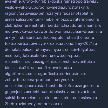
eva-elfie.ru
foto-tur.ru
biz-doska.ru
metropoltravel.ru
veslo-i-yakor.ru
borodino-media.ru
rostotsky.ru
regionufa.ru
weiss-bet.ru
zaryna.ru
casinotablet.ru
universalia.ru
remont-mebeli-moscow.ru
termomur.ru
clubfisher.ru
remstirufa.ru
erdamchi.ru
doramamama.ru
muraviovka-park.ru
worldofwoman.ru
clean-dreams.ru
arkrym.ru
kristinita.ru
dircomputer.ru
healthenter.ru
textexperts.ru
pivnaya-kruzhka.ru
kinofilmy-2021.ru
demolalapaluza.ru
tanyavanya.ru
remstir-tolyatti.ru
msdip.ru
jdol.ru
sokolovr.ru
newtech-spb.ru
rezemkleim.ru
massage-tai.ru
seonub.ru
zvonitut.ru
biolisichka24.ru
mncraft-download.ru
algoritm-sistema.ru
godflesh.ru
ru-industria.ru
zebra-tlt.ru
okna-proficom.ru
erynok.ru
onlinekinospace.ru
startupstudio-fefu.ru
zarges-ru.ru
gegenjustizunrecht.ru
autobalashov.ru
utrovortu.ru
spiski-firm.ru
elara-m.ru
kinomusorka.ru
mkcslava.ru
2bets.ru
vintovoykompressor.ru