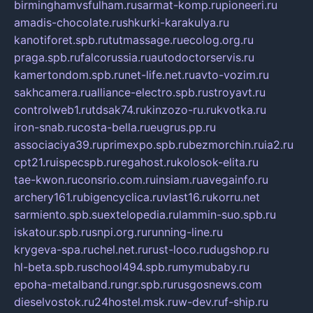
birminghamvsfulham.ru
sarmat-komp.ru
pioneeri.ru
amadis-chocolate.ru
shkurki-karakulya.ru
kanotiforet.spb.ru
tutmassage.ru
ecolog.org.ru
praga.spb.ru
falcorussia.ru
autodoctorservis.ru
kamertondom.spb.ru
net-life.net.ru
avto-vozim.ru
sakhcamera.ru
alliance-electro.spb.ru
stroyavt.ru
controlweb1.ru
tdsak74.ru
kinzozo-ru.ru
kvotka.ru
iron-snab.ru
costa-bella.ru
eugrus.pp.ru
associaciya39.ru
primexpo.spb.ru
bezmorchin.ru
ia2.ru
cpt21.ru
ispecspb.ru
regahost.ru
kolosok-elita.ru
tae-kwon.ru
consrio.com.ru
insiam.ru
avegainfo.ru
archery161.ru
bigencyclica.ru
vlast16.ru
korru.net
sarmiento.spb.su
extelopedia.ru
lammin-suo.spb.ru
iskatour.spb.ru
snpi.org.ru
running-line.ru
krygeva-spa.ru
chel.net.ru
rust-loco.ru
dugshop.ru
hl-beta.spb.ru
school494.spb.ru
mymubaby.ru
epoha-metalband.ru
ngr.spb.ru
rusgosnews.com
dieselvostok.ru
24hostel.msk.ru
w-dev.ru
f-ship.ru