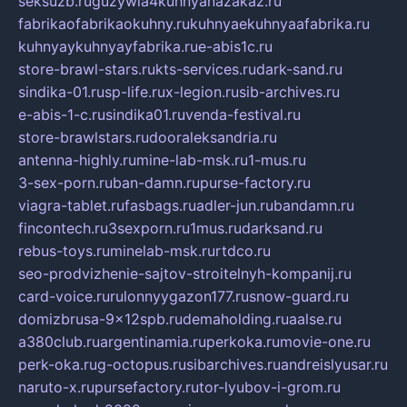
seksuzb.ru
guzywia4kuhnyanazakaz.ru
fabrikaofabrikaokuhny.ru
kuhnyaekuhnyaafabrika.ru
kuhnyaykuhnyayfabrika.ru
e-abis1c.ru
store-brawl-stars.ru
kts-services.ru
dark-sand.ru
sindika-01.ru
sp-life.ru
x-legion.ru
sib-archives.ru
e-abis-1-c.ru
sindika01.ru
venda-festival.ru
store-brawlstars.ru
dooraleksandria.ru
antenna-highly.ru
mine-lab-msk.ru
1-mus.ru
3-sex-porn.ru
ban-damn.ru
purse-factory.ru
viagra-tablet.ru
fasbags.ru
adler-jun.ru
bandamn.ru
fincontech.ru
3sexporn.ru
1mus.ru
darksand.ru
rebus-toys.ru
minelab-msk.ru
rtdco.ru
seo-prodvizhenie-sajtov-stroitelnyh-kompanij.ru
card-voice.ru
rulonnyygazon177.ru
snow-guard.ru
domizbrusa-9x12spb.ru
demaholding.ru
aalse.ru
a380club.ru
argentinamia.ru
perkoka.ru
movie-one.ru
perk-oka.ru
g-octopus.ru
sibarchives.ru
andreislyusar.ru
naruto-x.ru
pursefactory.ru
tor-lyubov-i-grom.ru