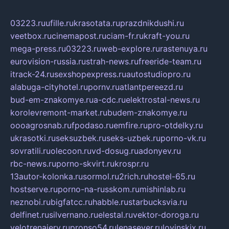
03223.ru
ufille.ru
krasotata.ru
prazdnikdushi.ru
veetbox.ru
cinemapost.ru
ciam-fr.ru
kraft-you.ru
mega-press.ru
03223.ru
web-explore.ru
rastenuya.ru
eurovision-russia.ru
strah-news.ru
freeride-team.ru
itrack-24.ru
sexshopexpress.ru
autostudiopro.ru
alabuga-cityhotel.ru
pornv.ru
atlantpereezd.ru
bud-em-znakomye.ru
a-cdc.ru
elektrostal-news.ru
korolevremont-market.ru
budem-znakomye.ru
oooagrosnab.ru
fpodaso.ru
emfire.ru
pro-otdelky.ru
ukrasotki.ru
seksuzbek.ru
seks-uzbek.ru
porno-vk.ru
sovratili.ru
olecoon.ru
vd-dosug.ru
adonyev.ru
rbc-news.ru
porno-skvirt.ru
krospr.ru
13autor-kolonka.ru
sormol.ru
2rich.ru
hostel-65.ru
hostserve.ru
porno-na-russkom.ru
mishinlab.ru
neznobi.ru
bigfatcc.ru
habble.ru
starbucksvia.ru
delfinet.ru
silvernano.ru
elestal.ru
vektor-doroga.ru
velotrenajery.ru
pronso54.ru
lenasever.ru
lovinskix.ru