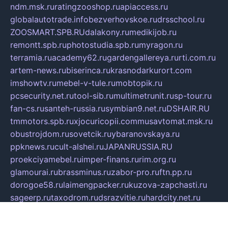
ndm.msk.ru
ratingzooshop.ru
apiaccess.ru
globalautotrade.info
bezverhovskoe.ru
drsschool.ru
ZOOSMART.SPB.RU
dalakony.ru
medikijob.ru
remontt.spb.ru
photostudia.spb.ru
myragon.ru
terramia.ru
academy62.ru
gardengallereya.ru
rti.com.ru
artem-news.ru
biserinca.ru
krasnodarkurort.com
imshowtv.ru
mebel-v-tule.ru
mobtopik.ru
pcsecurity.net.ru
tool-sib.ru
multimetrunit.ru
sp-tour.ru
fan-cs.ru
santeh-russia.ru
symbian9.net.ru
DSHAIR.RU
tmmotors.spb.ru
xjocuricopii.com
musavtomat.msk.ru
obustrojdom.ru
sovetcik.ru
ybaranovskaya.ru
ppknews.ru
cult-alshei.ru
JAPANRUSSIA.RU
proekciyamebel.ru
imper-finans.ru
rim.org.ru
glamourai.ru
brassminus.ru
zabor-pro.ru
ftn.pp.ru
dorogoe58.ru
laimengpacker.ru
kuzova-zapchasti.ru
sageerp.ru
taxodrom.ru
dsrazvitie.ru
hardcity.net.ru
ratinghomegames.ru
topservice25.ru
gubernyan.ru
gtglasslined.ru
ii4.ru
tssport.spb.ru
andorra24.com