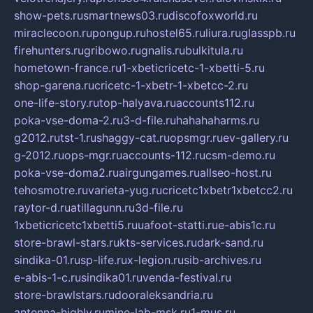
show-pets.ru
smartnews03.ru
discofoxworld.ru
miraclecoon.ru
pongup.ru
hostel65.ru
liura.ru
glasspb.ru
firehunters.ru
gribowo.ru
gnalis.ru
bulkitula.ru
hometown-france.ru
1-xbeticricetc-1-xbetti-5.ru
shop-garena.ru
cricetc-1-xbetr-1-xbetcc-2.ru
one-life-story.ru
top-halyava.ru
accounts112.ru
poka-vse-doma-2.ru
3-d-file.ru
hahahaharms.ru
g2012.ru
tst-1.ru
shaggy-cat.ru
opsmgr.ru
ev-gallery.ru
g-2012.ru
ops-mgr.ru
accounts-112.ru
csm-demo.ru
poka-vse-doma2.ru
airgungames.ru
allseo-host.ru
tehosmotre.ru
varieta-yug.ru
cricetc1xbetr1xbetcc2.ru
raytor-d.ru
atillagunn.ru
3d-file.ru
1xbeticricetc1xbetti5.ru
uafoot-statti.ru
e-abis1c.ru
store-brawl-stars.ru
kts-services.ru
dark-sand.ru
sindika-01.ru
sp-life.ru
x-legion.ru
sib-archives.ru
e-abis-1-c.ru
sindika01.ru
venda-festival.ru
store-brawlstars.ru
dooraleksandria.ru
antenna-highly.ru
mine-lab-msk.ru
1-mus.ru