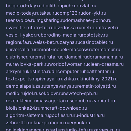
belgorod-day.ru
digilith.ru
pichkurovlab.ru
medic-today.ru
taksu.ru
comp123.ru
don-ykt.ru
teensvoice.ru
imgsharing.ru
domashnee-porno.ru
eva-elfie.ru
foto-tur.ru
biz-doska.ru
metropoltravel.ru
veslo-i-yakor.ru
borodino-media.ru
rostotsky.ru
regionufa.ru
weiss-bet.ru
zaryna.ru
casinotablet.ru
universalia.ru
remont-mebeli-moscow.ru
termomur.ru
clubfisher.ru
remstirufa.ru
erdamchi.ru
doramamama.ru
muraviovka-park.ru
worldofwoman.ru
clean-dreams.ru
arkrym.ru
kristinita.ru
dircomputer.ru
healthenter.ru
textexperts.ru
pivnaya-kruzhka.ru
kinofilmy-2021.ru
demolalapaluza.ru
tanyavanya.ru
remstir-tolyatti.ru
msdip.ru
jdol.ru
sokolovr.ru
newtech-spb.ru
rezemkleim.ru
massage-tai.ru
seonub.ru
zvonitut.ru
biolisichka24.ru
mncraft-download.ru
algoritm-sistema.ru
godflesh.ru
ru-industria.ru
zebra-tlt.ru
okna-proficom.ru
erynok.ru
onlinekinospace.ru
startupstudio-fefu.ru
zarges-ru.ru