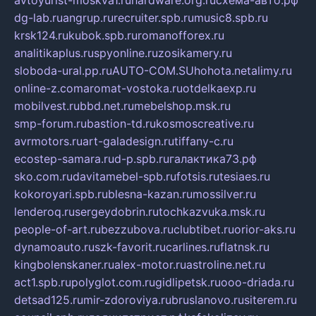
avtoyurist-moskva1.ru
hardware.org.ru
схема-авто.рф
dg-lab.ru
angrup.ru
recruiter.spb.ru
music8.spb.ru
krsk124.ru
kubok.spb.ru
romanofforex.ru
analitikaplus.ru
spyonline.ru
zosikamery.ru
sloboda-ural.pp.ru
AUTO-COM.SU
hohota.net
alimy.ru
online-z.com
aromat-vostoka.ru
otdelkaexp.ru
mobilvest.ru
bbd.net.ru
mebelshop.msk.ru
smp-forum.ru
bastion-td.ru
kosmoscreative.ru
avrmotors.ru
art-galadesign.ru
tiffany-c.ru
ecostep-samara.ru
d-p.spb.ru
галактика73.рф
sko.com.ru
davitamebel-spb.ru
fotsis.ru
tesiaes.ru
kokoroyari.spb.ru
blesna-kazan.ru
mossilver.ru
lenderoq.ru
sergeydobrin.ru
tochkazvuka.msk.ru
people-of-art.ru
bezzubova.ru
clubtibet.ru
orior-aks.ru
dynamoauto.ru
szk-favorit.ru
carlines.ru
flatnsk.ru
kingbolenskaner.ru
alex-motor.ru
astroline.net.ru
act1.spb.ru
polyglot.com.ru
gidlipetsk.ru
ooo-driada.ru
detsad125.ru
mir-zdoroviya.ru
bruslanovo.ru
siterem.ru