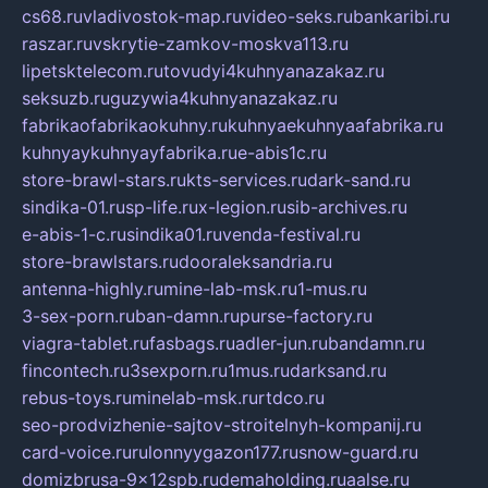
cs68.ru
vladivostok-map.ru
video-seks.ru
bankaribi.ru
raszar.ru
vskrytie-zamkov-moskva113.ru
lipetsktelecom.ru
tovudyi4kuhnyanazakaz.ru
seksuzb.ru
guzywia4kuhnyanazakaz.ru
fabrikaofabrikaokuhny.ru
kuhnyaekuhnyaafabrika.ru
kuhnyaykuhnyayfabrika.ru
e-abis1c.ru
store-brawl-stars.ru
kts-services.ru
dark-sand.ru
sindika-01.ru
sp-life.ru
x-legion.ru
sib-archives.ru
e-abis-1-c.ru
sindika01.ru
venda-festival.ru
store-brawlstars.ru
dooraleksandria.ru
antenna-highly.ru
mine-lab-msk.ru
1-mus.ru
3-sex-porn.ru
ban-damn.ru
purse-factory.ru
viagra-tablet.ru
fasbags.ru
adler-jun.ru
bandamn.ru
fincontech.ru
3sexporn.ru
1mus.ru
darksand.ru
rebus-toys.ru
minelab-msk.ru
rtdco.ru
seo-prodvizhenie-sajtov-stroitelnyh-kompanij.ru
card-voice.ru
rulonnyygazon177.ru
snow-guard.ru
domizbrusa-9x12spb.ru
demaholding.ru
aalse.ru