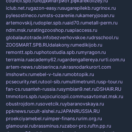
council.spb.ru
лодкипатриот.рф
kafekolizey.ru
iclub.net.ru
gazon-easy.ru
sugarepilekb.ru
grinox.ru
pylesostineco.ru
msts-ozarenie.ru
kameryjooan.ru
artemovskij.ru
dopler.spb.ru
aid70.ru
metall-perm.ru
ndm.msk.ru
ratingzooshop.ru
apiaccess.ru
globalautotrade.info
bezverhovskoe.ru
drsschool.ru
ZOOSMART.SPB.RU
dalakony.ru
medikijob.ru
remontt.spb.ru
photostudia.spb.ru
myragon.ru
terramia.ru
academy62.ru
gardengallereya.ru
rti.com.ru
artem-news.ru
biserinca.ru
krasnodarkurort.com
imshowtv.ru
mebel-v-tule.ru
mobtopik.ru
pcsecurity.net.ru
tool-sib.ru
multimetrunit.ru
sp-tour.ru
fan-cs.ru
santeh-russia.ru
symbian9.net.ru
DSHAIR.RU
tmmotors.spb.ru
xjocuricopii.com
musavtomat.msk.ru
obustrojdom.ru
sovetcik.ru
ybaranovskaya.ru
ppknews.ru
cult-alshei.ru
JAPANRUSSIA.RU
proekciyamebel.ru
imper-finans.ru
rim.org.ru
glamourai.ru
brassminus.ru
zabor-pro.ru
ftn.pp.ru