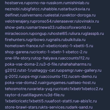
hostserve.ru
porno-na-russkom.ru
mishinlab.ru
neznobi.ru
bigfatcc.ru
habble.ru
starbucksvia.ru
delfinet.ru
silvernano.ru
elestal.ru
vektor-doroga.ru
velotrenajery.ru
pronso54.ru
lenasever.ru
lovinskix.ru
show-pets.ru
smartnews03.ru
discofoxworld.ru
miraclecoon.ru
pongup.ru
hostel65.ru
liura.ru
glasspb.ru
firehunters.ru
gribowo.ru
gnalis.ru
bulkitula.ru
hometown-france.ru
1-xbeticricetc-1-xbetti-5.ru
shop-garena.ru
cricetc-1-xbetr-1-xbetcc-2.ru
one-life-story.ru
top-halyava.ru
accounts112.ru
poka-vse-doma-2.ru
3-d-file.ru
hahahaharms.ru
g2012.ru
tst-1.ru
shaggy-cat.ru
opsmgr.ru
ev-gallery.ru
g-2012.ru
ops-mgr.ru
accounts-112.ru
csm-demo.ru
poka-vse-doma2.ru
airgungames.ru
allseo-host.ru
tehosmotre.ru
varieta-yug.ru
cricetc1xbetr1xbetcc2.ru
raytor-d.ru
atillagunn.ru
3d-file.ru
1xbeticricetc1xbetti5.ru
uafoot-statti.ru
e-abis1c.ru
store-brawl-stars.ru
kts-services.ru
dark-sand.ru