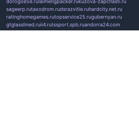
dorogoe58.ru
laimengpacker.ru
kuzova-zapchasti.ru
sageerp.ru
taxodrom.ru
dsrazvitie.ru
hardcity.net.ru
ratinghomegames.ru
topservice25.ru
gubernyan.ru
gtglasslined.ru
ii4.ru
tssport.spb.ru
andorra24.com
blackwallstreet.ru
oboimos.ru
optim-doors.com.ru
ikuch.ru
nycr.org.ru
npa21.ru
vremya-ch.spb.ru
desert000.ru
ivtorgi.ru
ifiori.ru
catalog-statei.ru
dcv.org.ru
spetsmaster174.ru
ipkameryhiseeu.ru
dum26.ru
ruspol.spb.ru
fr-opendp.ru
kam-solnyshko.ru
cheyenne-arapaho.ru
sevzapmetal.spb.ru
ted-lapidus.spb.ru
parasite-eliminator.ru
sigma-complete.ru
modernworld.ru
dama-moda.ru
eholot-group.ru
sk-nvkz.ru
DRONGOLD.RU
democratia2.ru
i-farmer.ru
mass-sport.org
jablonex.spb.ru
bookmess.ru
linkword.ru
refineua.com.ru
cs-spec.net.ru
altay-mebel.ru
DNK-THEATRE.RU
mechaniks.spb.ru
ipcamtechage.ru
skosta.ru
a-sun.ru
stroy-ldsp.ru
snowlands.org.ru