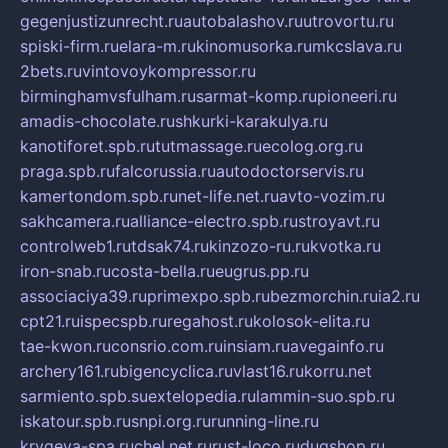
gegenjustizunrecht.ru
autobalashov.ru
utrovortu.ru
spiski-firm.ru
elara-m.ru
kinomusorka.ru
mkcslava.ru
2bets.ru
vintovoykompressor.ru
birminghamvsfulham.ru
sarmat-komp.ru
pioneeri.ru
amadis-chocolate.ru
shkurki-karakulya.ru
kanotiforet.spb.ru
tutmassage.ru
ecolog.org.ru
praga.spb.ru
falcorussia.ru
autodoctorservis.ru
kamertondom.spb.ru
net-life.net.ru
avto-vozim.ru
sakhcamera.ru
alliance-electro.spb.ru
stroyavt.ru
controlweb1.ru
tdsak74.ru
kinzozo-ru.ru
kvotka.ru
iron-snab.ru
costa-bella.ru
eugrus.pp.ru
associaciya39.ru
primexpo.spb.ru
bezmorchin.ru
ia2.ru
cpt21.ru
ispecspb.ru
regahost.ru
kolosok-elita.ru
tae-kwon.ru
consrio.com.ru
insiam.ru
avegainfo.ru
archery161.ru
bigencyclica.ru
vlast16.ru
korru.net
sarmiento.spb.su
extelopedia.ru
lammin-suo.spb.ru
iskatour.spb.ru
snpi.org.ru
running-line.ru
krygeva-spa.ru
chel.net.ru
rust-loco.ru
dugshop.ru