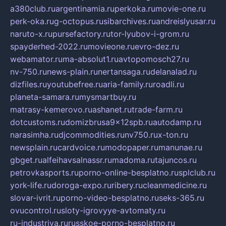
a380club.ru
argentinamia.ru
perkoka.ru
movie-one.ru
perk-oka.ru
g-octopus.ru
sibarchives.ru
andreislyusar.ru
naruto-x.ru
pursefactory.ru
tor-lyubov-i-grom.ru
spayderhed-2022.ru
movieone.ru
evro-dez.ru
webamator.ru
ma-absolut1.ru
avtopomosch27.ru
nv-750.ru
news-plain.ru
nertansaga.ru
delanalad.ru
dizfiles.ru
youtubefree.ru
aria-family.ru
roadli.ru
planeta-samara.ru
mysmartbuy.ru
matrasy-kemerovo.ru
ashanet.ru
trade-farm.ru
dotcustoms.ru
domizbrusa9x12spb.ru
autodamp.ru
narasimha.ru
djcommodities.ru
nv750.ru
x-ton.ru
newsplain.ru
cardvoice.ru
modopaper.ru
manunae.ru
gbget.ru
alfeihavsalnassr.ru
madoma.ru
tajuncos.ru
petrovkasports.ru
porno-online-besplatno.ru
splclub.ru
york-life.ru
doroga-expo.ru
ribery.ru
cleanmedicine.ru
slovar-ivrit.ru
porno-video-besplatno.ru
seks-365.ru
ovucontrol.ru
sloty-igrovyye-avtomaty.ru
ru-industriya.ru
russkoe-porno-besplatno.ru