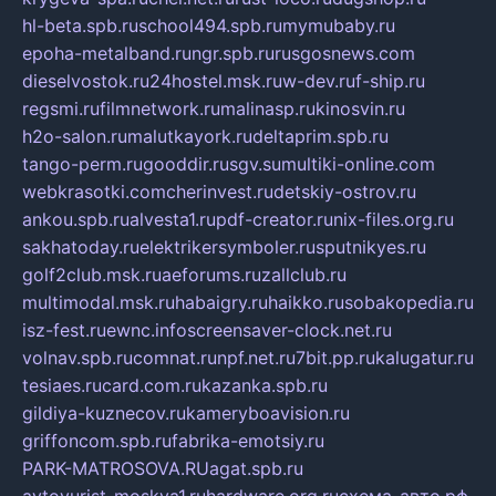
hl-beta.spb.ru
school494.spb.ru
mymubaby.ru
epoha-metalband.ru
ngr.spb.ru
rusgosnews.com
dieselvostok.ru
24hostel.msk.ru
w-dev.ru
f-ship.ru
regsmi.ru
filmnetwork.ru
malinasp.ru
kinosvin.ru
h2o-salon.ru
malutkayork.ru
deltaprim.spb.ru
tango-perm.ru
gooddir.ru
sgv.su
multiki-online.com
webkrasotki.com
cherinvest.ru
detskiy-ostrov.ru
ankou.spb.ru
alvesta1.ru
pdf-creator.ru
nix-files.org.ru
sakhatoday.ru
elektrikersymboler.ru
sputnikyes.ru
golf2club.msk.ru
aeforums.ru
zallclub.ru
multimodal.msk.ru
habaigry.ru
haikko.ru
sobakopedia.ru
isz-fest.ru
ewnc.info
screensaver-clock.net.ru
volnav.spb.ru
comnat.ru
npf.net.ru
7bit.pp.ru
kalugatur.ru
tesiaes.ru
card.com.ru
kazanka.spb.ru
gildiya-kuznecov.ru
kameryboavision.ru
griffoncom.spb.ru
fabrika-emotsiy.ru
PARK-MATROSOVA.RU
agat.spb.ru