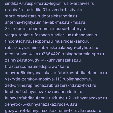
sindika-01.ru
sp-life.ru
x-legion.ru
sib-archives.ru
e-abis-1-c.ru
sindika01.ru
venda-festival.ru
store-brawlstars.ru
dooraleksandria.ru
antenna-highly.ru
mine-lab-msk.ru
1-mus.ru
3-sex-porn.ru
ban-damn.ru
purse-factory.ru
viagra-tablet.ru
fasbags.ru
adler-jun.ru
bandamn.ru
fincontech.ru
3sexporn.ru
1mus.ru
darksand.ru
rebus-toys.ru
minelab-msk.ru
alabuga-cityhotel.ru
medsprawo-4-ka.ru
2864420.ru
blagodarenie-spb.ru
zajmy24.ru
tovudyi-4-kuhnyanazakaz.ru
brazzerscom.ru
medsprawo4ka.ru
xehyroo5kuhnyanazakaz.ru
fabrikayfabrikaefabrika.ru
vskrytie-zamkov-moskva-113.ru
biletnadom.ru
zed-online.ru
pimchax.ru
brazzers-hd.ru
z-host.ru
kitubeu2kuhnyanazakaz.ru
naperekate.ru
kuhnyaofabrikaufabrik.ru
kitubeu-2-kuhnyanazakaz.ru
xehyroo-5-kuhnyanazakaz.ru
cs-68.ru
guzywia-4-kuhnyanazakaz.ru
mir-tk.ru
vlknrussia.ru