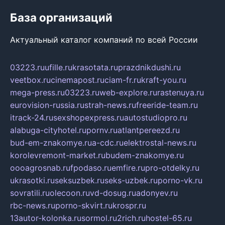
База организаций
Актуальный каталог компаний по всей России
03223.ru
ufille.ru
krasotata.ru
prazdnikdushi.ru
veetbox.ru
cinemapost.ru
ciam-fr.ru
kraft-you.ru
mega-press.ru
03223.ru
web-explore.ru
rastenuya.ru
eurovision-russia.ru
strah-news.ru
freeride-team.ru
itrack-24.ru
sexshopexpress.ru
autostudiopro.ru
alabuga-cityhotel.ru
pornv.ru
atlantpereezd.ru
bud-em-znakomye.ru
a-cdc.ru
elektrostal-news.ru
korolevremont-market.ru
budem-znakomye.ru
oooagrosnab.ru
fpodaso.ru
emfire.ru
pro-otdelky.ru
ukrasotki.ru
seksuzbek.ru
seks-uzbek.ru
porno-vk.ru
sovratili.ru
olecoon.ru
vd-dosug.ru
adonyev.ru
rbc-news.ru
porno-skvirt.ru
krospr.ru
13autor-kolonka.ru
sormol.ru
2rich.ru
hostel-65.ru