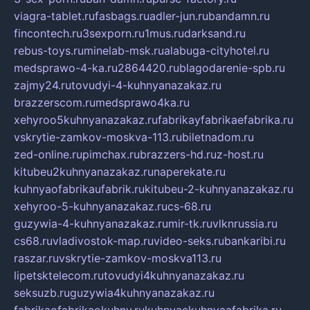
viagra-tablet.ru
fasbags.ru
adler-jun.ru
bandamn.ru
fincontech.ru
3sexporn.ru
1mus.ru
darksand.ru
rebus-toys.ru
minelab-msk.ru
alabuga-cityhotel.ru
medsprawo-4-ka.ru
2864420.ru
blagodarenie-spb.ru
zajmy24.ru
tovudyi-4-kuhnyanazakaz.ru
brazzerscom.ru
medsprawo4ka.ru
xehyroo5kuhnyanazakaz.ru
fabrikayfabrikaefabrika.ru
vskrytie-zamkov-moskva-113.ru
biletnadom.ru
zed-online.ru
pimchax.ru
brazzers-hd.ru
z-host.ru
kitubeu2kuhnyanazakaz.ru
naperekate.ru
kuhnyaofabrikaufabrik.ru
kitubeu-2-kuhnyanazakaz.ru
xehyroo-5-kuhnyanazakaz.ru
cs-68.ru
guzywia-4-kuhnyanazakaz.ru
mir-tk.ru
vlknrussia.ru
cs68.ru
vladivostok-map.ru
video-seks.ru
bankaribi.ru
raszar.ru
vskrytie-zamkov-moskva113.ru
lipetsktelecom.ru
tovudyi4kuhnyanazakaz.ru
seksuzb.ru
guzywia4kuhnyanazakaz.ru