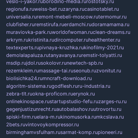
veslo-i-yakor.ru
borodino-media.ru
rostotsky.ru
regionufa.ru
weiss-bet.ru
zaryna.ru
casinotablet.ru
universalia.ru
remont-mebeli-moscow.ru
termomur.ru
clubfisher.ru
remstirufa.ru
erdamchi.ru
doramamama.ru
muraviovka-park.ru
worldofwoman.ru
clean-dreams.ru
arkrym.ru
kristinita.ru
dircomputer.ru
healthenter.ru
textexperts.ru
pivnaya-kruzhka.ru
kinofilmy-2021.ru
demolalapaluza.ru
tanyavanya.ru
remstir-tolyatti.ru
msdip.ru
jdol.ru
sokolovr.ru
newtech-spb.ru
rezemkleim.ru
massage-tai.ru
seonub.ru
zvonitut.ru
biolisichka24.ru
mncraft-download.ru
algoritm-sistema.ru
godflesh.ru
ru-industria.ru
zebra-tlt.ru
okna-proficom.ru
erynok.ru
onlinekinospace.ru
startupstudio-fefu.ru
zarges-ru.ru
gegenjustizunrecht.ru
autobalashov.ru
utrovortu.ru
spiski-firm.ru
elara-m.ru
kinomusorka.ru
mkcslava.ru
2bets.ru
vintovoykompressor.ru
birminghamvsfulham.ru
sarmat-komp.ru
pioneeri.ru