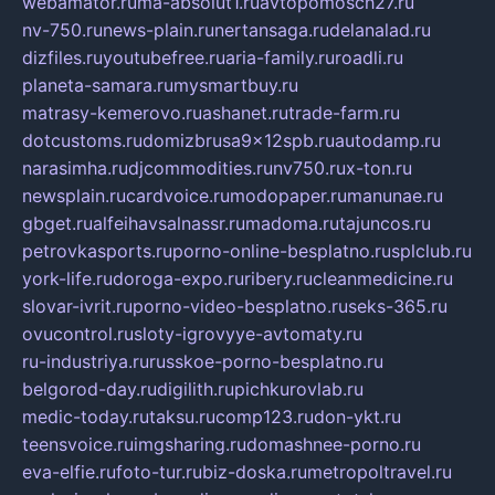
webamator.ru
ma-absolut1.ru
avtopomosch27.ru
nv-750.ru
news-plain.ru
nertansaga.ru
delanalad.ru
dizfiles.ru
youtubefree.ru
aria-family.ru
roadli.ru
planeta-samara.ru
mysmartbuy.ru
matrasy-kemerovo.ru
ashanet.ru
trade-farm.ru
dotcustoms.ru
domizbrusa9x12spb.ru
autodamp.ru
narasimha.ru
djcommodities.ru
nv750.ru
x-ton.ru
newsplain.ru
cardvoice.ru
modopaper.ru
manunae.ru
gbget.ru
alfeihavsalnassr.ru
madoma.ru
tajuncos.ru
petrovkasports.ru
porno-online-besplatno.ru
splclub.ru
york-life.ru
doroga-expo.ru
ribery.ru
cleanmedicine.ru
slovar-ivrit.ru
porno-video-besplatno.ru
seks-365.ru
ovucontrol.ru
sloty-igrovyye-avtomaty.ru
ru-industriya.ru
russkoe-porno-besplatno.ru
belgorod-day.ru
digilith.ru
pichkurovlab.ru
medic-today.ru
taksu.ru
comp123.ru
don-ykt.ru
teensvoice.ru
imgsharing.ru
domashnee-porno.ru
eva-elfie.ru
foto-tur.ru
biz-doska.ru
metropoltravel.ru