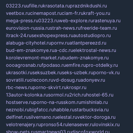
03223.ru
ufille.ru
krasotata.ru
prazdnikdushi.ru
veetbox.ru
cinemapost.ru
ciam-fr.ru
kraft-you.ru
mega-press.ru
03223.ru
web-explore.ru
rastenuya.ru
eurovision-russia.ru
strah-news.ru
freeride-team.ru
itrack-24.ru
sexshopexpress.ru
autostudiopro.ru
alabuga-cityhotel.ru
pornv.ru
atlantpereezd.ru
bud-em-znakomye.ru
a-cdc.ru
elektrostal-news.ru
korolevremont-market.ru
budem-znakomye.ru
oooagrosnab.ru
fpodaso.ru
emfire.ru
pro-otdelky.ru
ukrasotki.ru
seksuzbek.ru
seks-uzbek.ru
porno-vk.ru
sovratili.ru
olecoon.ru
vd-dosug.ru
adonyev.ru
rbc-news.ru
porno-skvirt.ru
krospr.ru
13autor-kolonka.ru
sormol.ru
2rich.ru
hostel-65.ru
hostserve.ru
porno-na-russkom.ru
mishinlab.ru
neznobi.ru
bigfatcc.ru
habble.ru
starbucksvia.ru
delfinet.ru
silvernano.ru
elestal.ru
vektor-doroga.ru
velotrenajery.ru
pronso54.ru
lenasever.ru
lovinskix.ru
show-pets.ru
smartnews03.ru
discofoxworld.ru