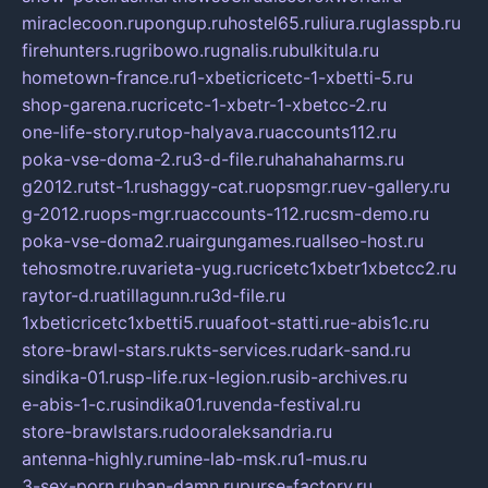
miraclecoon.ru
pongup.ru
hostel65.ru
liura.ru
glasspb.ru
firehunters.ru
gribowo.ru
gnalis.ru
bulkitula.ru
hometown-france.ru
1-xbeticricetc-1-xbetti-5.ru
shop-garena.ru
cricetc-1-xbetr-1-xbetcc-2.ru
one-life-story.ru
top-halyava.ru
accounts112.ru
poka-vse-doma-2.ru
3-d-file.ru
hahahaharms.ru
g2012.ru
tst-1.ru
shaggy-cat.ru
opsmgr.ru
ev-gallery.ru
g-2012.ru
ops-mgr.ru
accounts-112.ru
csm-demo.ru
poka-vse-doma2.ru
airgungames.ru
allseo-host.ru
tehosmotre.ru
varieta-yug.ru
cricetc1xbetr1xbetcc2.ru
raytor-d.ru
atillagunn.ru
3d-file.ru
1xbeticricetc1xbetti5.ru
uafoot-statti.ru
e-abis1c.ru
store-brawl-stars.ru
kts-services.ru
dark-sand.ru
sindika-01.ru
sp-life.ru
x-legion.ru
sib-archives.ru
e-abis-1-c.ru
sindika01.ru
venda-festival.ru
store-brawlstars.ru
dooraleksandria.ru
antenna-highly.ru
mine-lab-msk.ru
1-mus.ru
3-sex-porn.ru
ban-damn.ru
purse-factory.ru