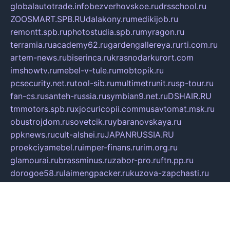
globalautotrade.info
bezverhovskoe.ru
drsschool.ru
ZOOSMART.SPB.RU
dalakony.ru
medikijob.ru
remontt.spb.ru
photostudia.spb.ru
myragon.ru
terramia.ru
academy62.ru
gardengallereya.ru
rti.com.ru
artem-news.ru
biserinca.ru
krasnodarkurort.com
imshowtv.ru
mebel-v-tule.ru
mobtopik.ru
pcsecurity.net.ru
tool-sib.ru
multimetrunit.ru
sp-tour.ru
fan-cs.ru
santeh-russia.ru
symbian9.net.ru
DSHAIR.RU
tmmotors.spb.ru
xjocuricopii.com
musavtomat.msk.ru
obustrojdom.ru
sovetcik.ru
ybaranovskaya.ru
ppknews.ru
cult-alshei.ru
JAPANRUSSIA.RU
proekciyamebel.ru
imper-finans.ru
rim.org.ru
glamourai.ru
brassminus.ru
zabor-pro.ru
ftn.pp.ru
dorogoe58.ru
laimengpacker.ru
kuzova-zapchasti.ru
sageerp.ru
taxodrom.ru
dsrazvitie.ru
hardcity.net.ru
ratinghomegames.ru
topservice25.ru
gubernyan.ru
gtglasslined.ru
ii4.ru
tssport.spb.ru
andorra24.com
blackwallstreet.ru
oboimos.ru
optim-doors.com.ru