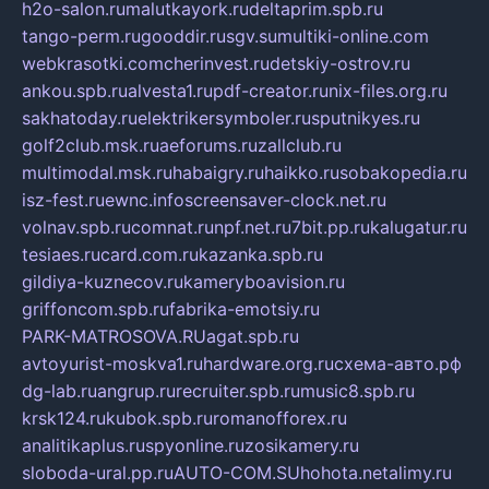
h2o-salon.ru
malutkayork.ru
deltaprim.spb.ru
tango-perm.ru
gooddir.ru
sgv.su
multiki-online.com
webkrasotki.com
cherinvest.ru
detskiy-ostrov.ru
ankou.spb.ru
alvesta1.ru
pdf-creator.ru
nix-files.org.ru
sakhatoday.ru
elektrikersymboler.ru
sputnikyes.ru
golf2club.msk.ru
aeforums.ru
zallclub.ru
multimodal.msk.ru
habaigry.ru
haikko.ru
sobakopedia.ru
isz-fest.ru
ewnc.info
screensaver-clock.net.ru
volnav.spb.ru
comnat.ru
npf.net.ru
7bit.pp.ru
kalugatur.ru
tesiaes.ru
card.com.ru
kazanka.spb.ru
gildiya-kuznecov.ru
kameryboavision.ru
griffoncom.spb.ru
fabrika-emotsiy.ru
PARK-MATROSOVA.RU
agat.spb.ru
avtoyurist-moskva1.ru
hardware.org.ru
схема-авто.рф
dg-lab.ru
angrup.ru
recruiter.spb.ru
music8.spb.ru
krsk124.ru
kubok.spb.ru
romanofforex.ru
analitikaplus.ru
spyonline.ru
zosikamery.ru
sloboda-ural.pp.ru
AUTO-COM.SU
hohota.net
alimy.ru