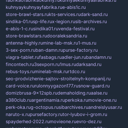
fabrikaofabrikaokuhny.ru
kuhnyaekuhnyaafabrika.ru
kuhnyaykuhnyayfabrika.ru
e-abis1c.ru
store-brawl-stars.ru
kts-services.ru
dark-sand.ru
sindika-01.ru
sp-life.ru
x-legion.ru
sib-archives.ru
e-abis-1-c.ru
sindika01.ru
venda-festival.ru
store-brawlstars.ru
dooraleksandria.ru
antenna-highly.ru
mine-lab-msk.ru
1-mus.ru
3-sex-porn.ru
ban-damn.ru
purse-factory.ru
viagra-tablet.ru
fasbags.ru
adler-jun.ru
bandamn.ru
fincontech.ru
3sexporn.ru
1mus.ru
darksand.ru
rebus-toys.ru
minelab-msk.ru
rtdco.ru
seo-prodvizhenie-sajtov-stroitelnyh-kompanij.ru
card-voice.ru
rulonnyygazon177.ru
snow-guard.ru
domizbrusa-9x12spb.ru
demaholding.ru
aalse.ru
a380club.ru
argentinamia.ru
perkoka.ru
movie-one.ru
perk-oka.ru
g-octopus.ru
sibarchives.ru
andreislyusar.ru
naruto-x.ru
pursefactory.ru
tor-lyubov-i-grom.ru
spayderhed-2022.ru
movieone.ru
evro-dez.ru