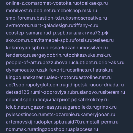
online-z.com
aromat-vostoka.ru
otdelkaexp.ru
mobilvest.ru
bbd.net.ru
mebelshop.msk.ru
smp-forum.ru
bastion-td.ru
kosmoscreative.ru
avrmotors.ru
art-galadesign.ru
tiffany-c.ru
ecostep-samara.ru
d-p.spb.ru
галактика73.рф
sko.com.ru
davitamebel-spb.ru
fotsis.ru
tesiaes.ru
kokoroyari.spb.ru
blesna-kazan.ru
mossilver.ru
lenderoq.ru
sergeydobrin.ru
tochkazvuka.msk.ru
people-of-art.ru
bezzubova.ru
clubtibet.ru
orior-aks.ru
dynamoauto.ru
szk-favorit.ru
carlines.ru
flatnsk.ru
kingbolenskaner.ru
alex-motor.ru
astroline.net.ru
act1.spb.ru
polyglot.com.ru
gidlipetsk.ru
ooo-driada.ru
detsad125.ru
mir-zdoroviya.ru
bruslanovo.ru
siterem.ru
council.spb.ru
лодкипатриот.рф
kafekolizey.ru
iclub.net.ru
gazon-easy.ru
sugarepilekb.ru
grinox.ru
pylesostineco.ru
msts-ozarenie.ru
kameryjooan.ru
artemovskij.ru
dopler.spb.ru
aid70.ru
metall-perm.ru
ndm.msk.ru
ratingzooshop.ru
apiaccess.ru