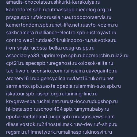
amadis-chocolate.ru
shkurki-karakulya.ru
kanotiforet.spb.ru
tutmassage.ru
ecolog.org.ru
praga.spb.ru
falcorussia.ru
autodoctorservis.ru
kamertondom.spb.ru
net-life.net.ru
avto-vozim.ru
sakhcamera.ru
alliance-electro.spb.ru
stroyavt.ru
controlweb1.ru
tdsak74.ru
kinzozo-ru.ru
kvotka.ru
iron-snab.ru
costa-bella.ru
eugrus.pp.ru
associaciya39.ru
primexpo.spb.ru
bezmorchin.ru
ia2.ru
cpt21.ru
ispecspb.ru
regahost.ru
kolosok-elita.ru
tae-kwon.ru
consrio.com.ru
insiam.ru
avegainfo.ru
archery161.ru
bigencyclica.ru
vlast16.ru
korru.net
sarmiento.spb.su
extelopedia.ru
lammin-suo.spb.ru
iskatour.spb.ru
snpi.org.ru
running-line.ru
krygeva-spa.ru
chel.net.ru
rust-loco.ru
dugshop.ru
hl-beta.spb.ru
school494.spb.ru
mymubaby.ru
epoha-metalband.ru
ngr.spb.ru
rusgosnews.com
dieselvostok.ru
24hostel.msk.ru
w-dev.ru
f-ship.ru
regsmi.ru
filmnetwork.ru
malinasp.ru
kinosvin.ru