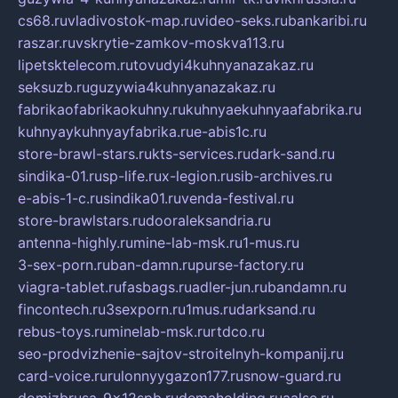
cs68.ru
vladivostok-map.ru
video-seks.ru
bankaribi.ru
raszar.ru
vskrytie-zamkov-moskva113.ru
lipetsktelecom.ru
tovudyi4kuhnyanazakaz.ru
seksuzb.ru
guzywia4kuhnyanazakaz.ru
fabrikaofabrikaokuhny.ru
kuhnyaekuhnyaafabrika.ru
kuhnyaykuhnyayfabrika.ru
e-abis1c.ru
store-brawl-stars.ru
kts-services.ru
dark-sand.ru
sindika-01.ru
sp-life.ru
x-legion.ru
sib-archives.ru
e-abis-1-c.ru
sindika01.ru
venda-festival.ru
store-brawlstars.ru
dooraleksandria.ru
antenna-highly.ru
mine-lab-msk.ru
1-mus.ru
3-sex-porn.ru
ban-damn.ru
purse-factory.ru
viagra-tablet.ru
fasbags.ru
adler-jun.ru
bandamn.ru
fincontech.ru
3sexporn.ru
1mus.ru
darksand.ru
rebus-toys.ru
minelab-msk.ru
rtdco.ru
seo-prodvizhenie-sajtov-stroitelnyh-kompanij.ru
card-voice.ru
rulonnyygazon177.ru
snow-guard.ru
domizbrusa-9x12spb.ru
demaholding.ru
aalse.ru