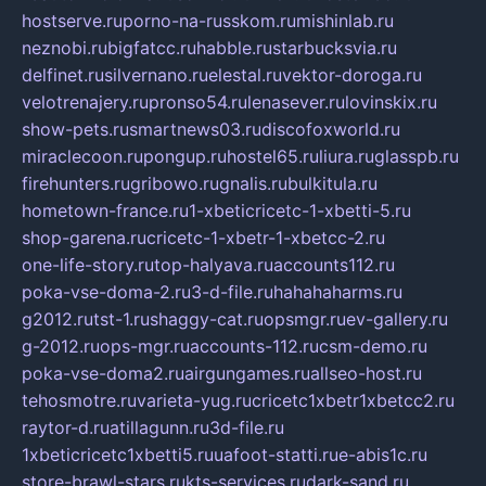
hostserve.ru
porno-na-russkom.ru
mishinlab.ru
neznobi.ru
bigfatcc.ru
habble.ru
starbucksvia.ru
delfinet.ru
silvernano.ru
elestal.ru
vektor-doroga.ru
velotrenajery.ru
pronso54.ru
lenasever.ru
lovinskix.ru
show-pets.ru
smartnews03.ru
discofoxworld.ru
miraclecoon.ru
pongup.ru
hostel65.ru
liura.ru
glasspb.ru
firehunters.ru
gribowo.ru
gnalis.ru
bulkitula.ru
hometown-france.ru
1-xbeticricetc-1-xbetti-5.ru
shop-garena.ru
cricetc-1-xbetr-1-xbetcc-2.ru
one-life-story.ru
top-halyava.ru
accounts112.ru
poka-vse-doma-2.ru
3-d-file.ru
hahahaharms.ru
g2012.ru
tst-1.ru
shaggy-cat.ru
opsmgr.ru
ev-gallery.ru
g-2012.ru
ops-mgr.ru
accounts-112.ru
csm-demo.ru
poka-vse-doma2.ru
airgungames.ru
allseo-host.ru
tehosmotre.ru
varieta-yug.ru
cricetc1xbetr1xbetcc2.ru
raytor-d.ru
atillagunn.ru
3d-file.ru
1xbeticricetc1xbetti5.ru
uafoot-statti.ru
e-abis1c.ru
store-brawl-stars.ru
kts-services.ru
dark-sand.ru