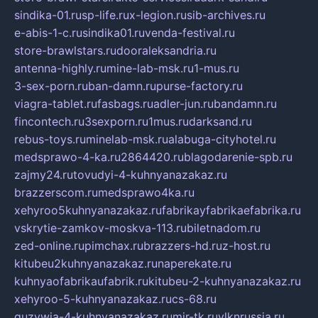
sindika-01.ru
sp-life.ru
x-legion.ru
sib-archives.ru
e-abis-1-c.ru
sindika01.ru
venda-festival.ru
store-brawlstars.ru
dooraleksandria.ru
antenna-highly.ru
mine-lab-msk.ru
1-mus.ru
3-sex-porn.ru
ban-damn.ru
purse-factory.ru
viagra-tablet.ru
fasbags.ru
adler-jun.ru
bandamn.ru
fincontech.ru
3sexporn.ru
1mus.ru
darksand.ru
rebus-toys.ru
minelab-msk.ru
alabuga-cityhotel.ru
medsprawo-4-ka.ru
2864420.ru
blagodarenie-spb.ru
zajmy24.ru
tovudyi-4-kuhnyanazakaz.ru
brazzerscom.ru
medsprawo4ka.ru
xehyroo5kuhnyanazakaz.ru
fabrikayfabrikaefabrika.ru
vskrytie-zamkov-moskva-113.ru
biletnadom.ru
zed-online.ru
pimchax.ru
brazzers-hd.ru
z-host.ru
kitubeu2kuhnyanazakaz.ru
naperekate.ru
kuhnyaofabrikaufabrik.ru
kitubeu-2-kuhnyanazakaz.ru
xehyroo-5-kuhnyanazakaz.ru
cs-68.ru
guzywia-4-kuhnyanazakaz.ru
mir-tk.ru
vlknrussia.ru