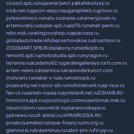
council.spb.ru
лодкипатриот.рф
kafekolizey.ru
iclub.net.ru
gazon-easy.ru
sugarepilekb.ru
grinox.ru
pylesostineco.ru
msts-ozarenie.ru
kameryjooan.ru
artemovskij.ru
dopler.spb.ru
aid70.ru
metall-perm.ru
ndm.msk.ru
ratingzooshop.ru
apiaccess.ru
globalautotrade.info
bezverhovskoe.ru
drsschool.ru
ZOOSMART.SPB.RU
dalakony.ru
medikijob.ru
remontt.spb.ru
photostudia.spb.ru
myragon.ru
terramia.ru
academy62.ru
gardengallereya.ru
rti.com.ru
artem-news.ru
biserinca.ru
krasnodarkurort.com
imshowtv.ru
mebel-v-tule.ru
mobtopik.ru
pcsecurity.net.ru
tool-sib.ru
multimetrunit.ru
sp-tour.ru
fan-cs.ru
santeh-russia.ru
symbian9.net.ru
DSHAIR.RU
tmmotors.spb.ru
xjocuricopii.com
musavtomat.msk.ru
obustrojdom.ru
sovetcik.ru
ybaranovskaya.ru
ppknews.ru
cult-alshei.ru
JAPANRUSSIA.RU
proekciyamebel.ru
imper-finans.ru
rim.org.ru
glamourai.ru
brassminus.ru
zabor-pro.ru
ftn.pp.ru