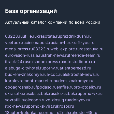
База организаций
Актуальный каталог компаний по всей России
03223.ru
ufille.ru
krasotata.ru
prazdnikdushi.ru
veetbox.ru
cinemapost.ru
ciam-fr.ru
kraft-you.ru
mega-press.ru
03223.ru
web-explore.ru
rastenuya.ru
eurovision-russia.ru
strah-news.ru
freeride-team.ru
itrack-24.ru
sexshopexpress.ru
autostudiopro.ru
alabuga-cityhotel.ru
pornv.ru
atlantpereezd.ru
bud-em-znakomye.ru
a-cdc.ru
elektrostal-news.ru
korolevremont-market.ru
budem-znakomye.ru
oooagrosnab.ru
fpodaso.ru
emfire.ru
pro-otdelky.ru
ukrasotki.ru
seksuzbek.ru
seks-uzbek.ru
porno-vk.ru
sovratili.ru
olecoon.ru
vd-dosug.ru
adonyev.ru
rbc-news.ru
porno-skvirt.ru
krospr.ru
13autor-kolonka.ru
sormol.ru
2rich.ru
hostel-65.ru