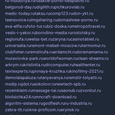
ru-industriya.ru
russkoe-porno-besplatno.ru
belgorod-day.ru
digilith.ru
pichkurovlab.ru
medic-today.ru
taksu.ru
comp123.ru
don-ykt.ru
teensvoice.ru
imgsharing.ru
domashnee-porno.ru
eva-elfie.ru
foto-tur.ru
biz-doska.ru
metropoltravel.ru
veslo-i-yakor.ru
borodino-media.ru
rostotsky.ru
regionufa.ru
weiss-bet.ru
zaryna.ru
casinotablet.ru
universalia.ru
remont-mebeli-moscow.ru
termomur.ru
clubfisher.ru
remstirufa.ru
erdamchi.ru
doramamama.ru
muraviovka-park.ru
worldofwoman.ru
clean-dreams.ru
arkrym.ru
kristinita.ru
dircomputer.ru
healthenter.ru
textexperts.ru
pivnaya-kruzhka.ru
kinofilmy-2021.ru
demolalapaluza.ru
tanyavanya.ru
remstir-tolyatti.ru
msdip.ru
jdol.ru
sokolovr.ru
newtech-spb.ru
rezemkleim.ru
massage-tai.ru
seonub.ru
zvonitut.ru
biolisichka24.ru
mncraft-download.ru
algoritm-sistema.ru
godflesh.ru
ru-industria.ru
zebra-tlt.ru
okna-proficom.ru
erynok.ru