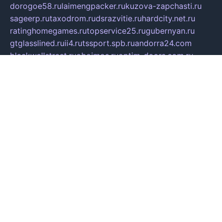
dorogoe58.ru
laimengpacker.ru
kuzova-zapchasti.ru
sageerp.ru
taxodrom.ru
dsrazvitie.ru
hardcity.net.ru
ratinghomegames.ru
topservice25.ru
gubernyan.ru
gtglasslined.ru
ii4.ru
tssport.spb.ru
andorra24.com
blackwallstreet.ru
oboimos.ru
optim-doors.com.ru
ikuch.ru
nycr.org.ru
npa21.ru
vremya-ch.spb.ru
desert000.ru
ivtorgi.ru
ifiori.ru
catalog-statei.ru
dcv.org.ru
spetsmaster174.ru
ipkameryhiseeu.ru
dum26.ru
ruspol.spb.ru
fr-opendp.ru
kam-solnyshko.ru
cheyenne-arapaho.ru
sevzapmetal.spb.ru
ted-lapidus.spb.ru
parasite-eliminator.ru
sigma-complete.ru
modernworld.ru
dama-moda.ru
eholot-group.ru
sk-nvkz.ru
DRONGOLD.RU
democratia2.ru
i-farmer.ru
mass-sport.org
jablonex.spb.ru
bookmess.ru
linkword.ru
refineua.com.ru
cs-spec.net.ru
altay-mebel.ru
DNK-THEATRE.RU
mechaniks.spb.ru
ipcamtechage.ru
skosta.ru
a-sun.ru
stroy-ldsp.ru
snowlands.org.ru