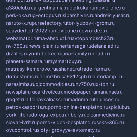
a380club.ru
argentinamia.ru
perkoka.ru
movie-one.ru
perk-oka.ru
g-octopus.ru
sibarchives.ru
andreislyusar.ru
naruto-x.ru
pursefactory.ru
tor-lyubov-i-grom.ru
spayderhed-2022.ru
movieone.ru
evro-dez.ru
webamator.ru
ma-absolut1.ru
avtopomosch27.ru
nv-750.ru
news-plain.ru
nertansaga.ru
delanalad.ru
dizfiles.ru
youtubefree.ru
aria-family.ru
roadli.ru
planeta-samara.ru
mysmartbuy.ru
matrasy-kemerovo.ru
ashanet.ru
trade-farm.ru
dotcustoms.ru
domizbrusa9x12spb.ru
autodamp.ru
narasimha.ru
djcommodities.ru
nv750.ru
x-ton.ru
newsplain.ru
cardvoice.ru
modopaper.ru
manunae.ru
gbget.ru
alfeihavsalnassr.ru
madoma.ru
tajuncos.ru
petrovkasports.ru
porno-online-besplatno.ru
splclub.ru
york-life.ru
doroga-expo.ru
ribery.ru
cleanmedicine.ru
slovar-ivrit.ru
porno-video-besplatno.ru
seks-365.ru
ovucontrol.ru
sloty-igrovyye-avtomaty.ru