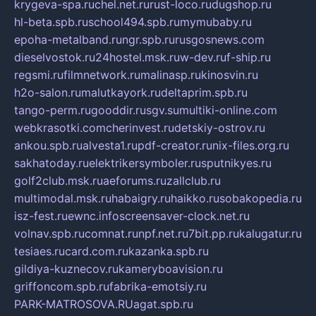
krygeva-spa.ru
chel.net.ru
rust-loco.ru
dugshop.ru
hl-beta.spb.ru
school494.spb.ru
mymubaby.ru
epoha-metalband.ru
ngr.spb.ru
rusgosnews.com
dieselvostok.ru
24hostel.msk.ru
w-dev.ru
f-ship.ru
regsmi.ru
filmnetwork.ru
malinasp.ru
kinosvin.ru
h2o-salon.ru
malutkayork.ru
deltaprim.spb.ru
tango-perm.ru
gooddir.ru
sgv.su
multiki-online.com
webkrasotki.com
cherinvest.ru
detskiy-ostrov.ru
ankou.spb.ru
alvesta1.ru
pdf-creator.ru
nix-files.org.ru
sakhatoday.ru
elektrikersymboler.ru
sputnikyes.ru
golf2club.msk.ru
aeforums.ru
zallclub.ru
multimodal.msk.ru
habaigry.ru
haikko.ru
sobakopedia.ru
isz-fest.ru
ewnc.info
screensaver-clock.net.ru
volnav.spb.ru
comnat.ru
npf.net.ru
7bit.pp.ru
kalugatur.ru
tesiaes.ru
card.com.ru
kazanka.spb.ru
gildiya-kuznecov.ru
kameryboavision.ru
griffoncom.spb.ru
fabrika-emotsiy.ru
PARK-MATROSOVA.RU
agat.spb.ru