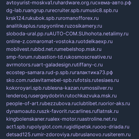
avtoyurist-moskva1.ru
hardware.org.ru
схема-авто.рф
dg-lab.ru
angrup.ru
recruiter.spb.ru
music8.spb.ru
krsk124.ru
kubok.spb.ru
romanofforex.ru
analitikaplus.ru
spyonline.ru
zosikamery.ru
sloboda-ural.pp.ru
AUTO-COM.SU
hohota.net
alimy.ru
online-z.com
aromat-vostoka.ru
otdelkaexp.ru
mobilvest.ru
bbd.net.ru
mebelshop.msk.ru
smp-forum.ru
bastion-td.ru
kosmoscreative.ru
avrmotors.ru
art-galadesign.ru
tiffany-c.ru
ecostep-samara.ru
d-p.spb.ru
галактика73.рф
sko.com.ru
davitamebel-spb.ru
fotsis.ru
tesiaes.ru
kokoroyari.spb.ru
blesna-kazan.ru
mossilver.ru
lenderoq.ru
sergeydobrin.ru
tochkazvuka.msk.ru
people-of-art.ru
bezzubova.ru
clubtibet.ru
orior-aks.ru
dynamoauto.ru
szk-favorit.ru
carlines.ru
flatnsk.ru
kingbolenskaner.ru
alex-motor.ru
astroline.net.ru
act1.spb.ru
polyglot.com.ru
gidlipetsk.ru
ooo-driada.ru
detsad125.ru
mir-zdoroviya.ru
bruslanovo.ru
siterem.ru