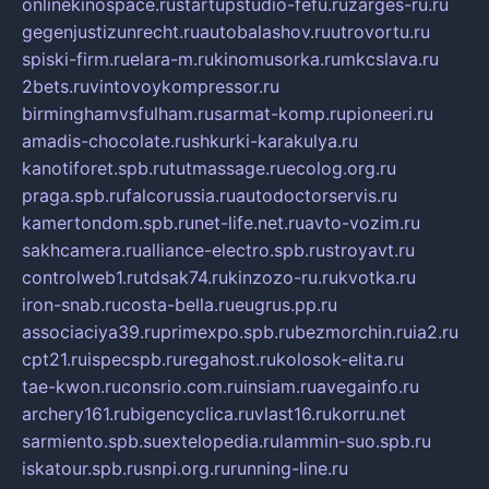
onlinekinospace.ru
startupstudio-fefu.ru
zarges-ru.ru
gegenjustizunrecht.ru
autobalashov.ru
utrovortu.ru
spiski-firm.ru
elara-m.ru
kinomusorka.ru
mkcslava.ru
2bets.ru
vintovoykompressor.ru
birminghamvsfulham.ru
sarmat-komp.ru
pioneeri.ru
amadis-chocolate.ru
shkurki-karakulya.ru
kanotiforet.spb.ru
tutmassage.ru
ecolog.org.ru
praga.spb.ru
falcorussia.ru
autodoctorservis.ru
kamertondom.spb.ru
net-life.net.ru
avto-vozim.ru
sakhcamera.ru
alliance-electro.spb.ru
stroyavt.ru
controlweb1.ru
tdsak74.ru
kinzozo-ru.ru
kvotka.ru
iron-snab.ru
costa-bella.ru
eugrus.pp.ru
associaciya39.ru
primexpo.spb.ru
bezmorchin.ru
ia2.ru
cpt21.ru
ispecspb.ru
regahost.ru
kolosok-elita.ru
tae-kwon.ru
consrio.com.ru
insiam.ru
avegainfo.ru
archery161.ru
bigencyclica.ru
vlast16.ru
korru.net
sarmiento.spb.su
extelopedia.ru
lammin-suo.spb.ru
iskatour.spb.ru
snpi.org.ru
running-line.ru