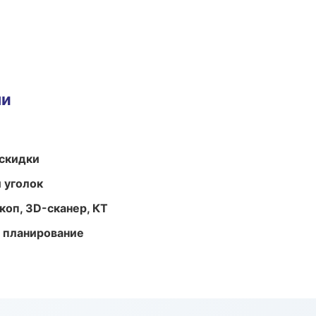
ми
скидки
 уголок
оп, 3D-сканер, КТ
 планирование