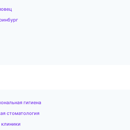
повец
еринбург
иональная гигиена
кая стоматология
 клиники