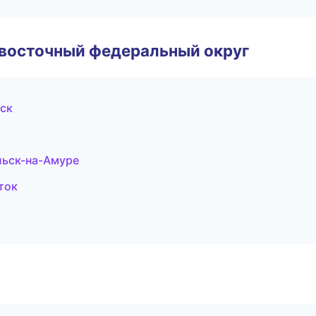
евосточный федеральный округ
нск
льск-на-Амуре
ток