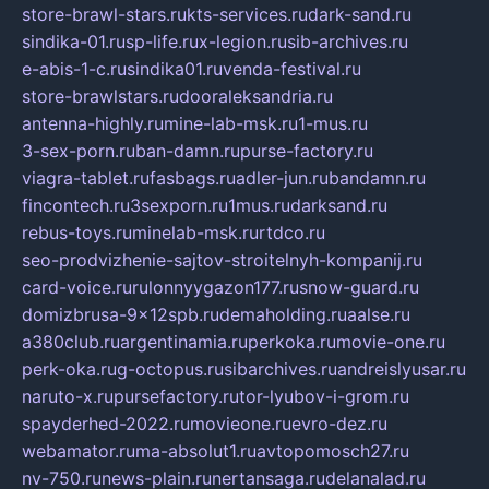
store-brawl-stars.ru
kts-services.ru
dark-sand.ru
sindika-01.ru
sp-life.ru
x-legion.ru
sib-archives.ru
e-abis-1-c.ru
sindika01.ru
venda-festival.ru
store-brawlstars.ru
dooraleksandria.ru
antenna-highly.ru
mine-lab-msk.ru
1-mus.ru
3-sex-porn.ru
ban-damn.ru
purse-factory.ru
viagra-tablet.ru
fasbags.ru
adler-jun.ru
bandamn.ru
fincontech.ru
3sexporn.ru
1mus.ru
darksand.ru
rebus-toys.ru
minelab-msk.ru
rtdco.ru
seo-prodvizhenie-sajtov-stroitelnyh-kompanij.ru
card-voice.ru
rulonnyygazon177.ru
snow-guard.ru
domizbrusa-9x12spb.ru
demaholding.ru
aalse.ru
a380club.ru
argentinamia.ru
perkoka.ru
movie-one.ru
perk-oka.ru
g-octopus.ru
sibarchives.ru
andreislyusar.ru
naruto-x.ru
pursefactory.ru
tor-lyubov-i-grom.ru
spayderhed-2022.ru
movieone.ru
evro-dez.ru
webamator.ru
ma-absolut1.ru
avtopomosch27.ru
nv-750.ru
news-plain.ru
nertansaga.ru
delanalad.ru