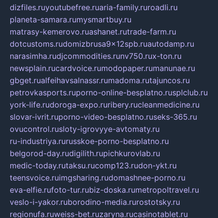
dizfiles.ru
youtubefree.ru
aria-family.ru
roadli.ru
planeta-samara.ru
mysmartbuy.ru
matrasy-kemerovo.ru
ashanet.ru
trade-farm.ru
dotcustoms.ru
domizbrusa9x12spb.ru
autodamp.ru
narasimha.ru
djcommodities.ru
nv750.ru
x-ton.ru
newsplain.ru
cardvoice.ru
modopaper.ru
manunae.ru
gbget.ru
alfeihavsalnassr.ru
madoma.ru
tajuncos.ru
petrovkasports.ru
porno-online-besplatno.ru
splclub.ru
york-life.ru
doroga-expo.ru
ribery.ru
cleanmedicine.ru
slovar-ivrit.ru
porno-video-besplatno.ru
seks-365.ru
ovucontrol.ru
sloty-igrovyye-avtomaty.ru
ru-industriya.ru
russkoe-porno-besplatno.ru
belgorod-day.ru
digilith.ru
pichkurovlab.ru
medic-today.ru
taksu.ru
comp123.ru
don-ykt.ru
teensvoice.ru
imgsharing.ru
domashnee-porno.ru
eva-elfie.ru
foto-tur.ru
biz-doska.ru
metropoltravel.ru
veslo-i-yakor.ru
borodino-media.ru
rostotsky.ru
regionufa.ru
weiss-bet.ru
zaryna.ru
casinotablet.ru