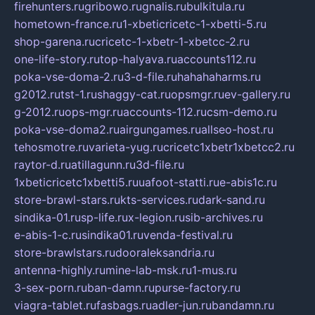
firehunters.ru
gribowo.ru
gnalis.ru
bulkitula.ru
hometown-france.ru
1-xbeticricetc-1-xbetti-5.ru
shop-garena.ru
cricetc-1-xbetr-1-xbetcc-2.ru
one-life-story.ru
top-halyava.ru
accounts112.ru
poka-vse-doma-2.ru
3-d-file.ru
hahahaharms.ru
g2012.ru
tst-1.ru
shaggy-cat.ru
opsmgr.ru
ev-gallery.ru
g-2012.ru
ops-mgr.ru
accounts-112.ru
csm-demo.ru
poka-vse-doma2.ru
airgungames.ru
allseo-host.ru
tehosmotre.ru
varieta-yug.ru
cricetc1xbetr1xbetcc2.ru
raytor-d.ru
atillagunn.ru
3d-file.ru
1xbeticricetc1xbetti5.ru
uafoot-statti.ru
e-abis1c.ru
store-brawl-stars.ru
kts-services.ru
dark-sand.ru
sindika-01.ru
sp-life.ru
x-legion.ru
sib-archives.ru
e-abis-1-c.ru
sindika01.ru
venda-festival.ru
store-brawlstars.ru
dooraleksandria.ru
antenna-highly.ru
mine-lab-msk.ru
1-mus.ru
3-sex-porn.ru
ban-damn.ru
purse-factory.ru
viagra-tablet.ru
fasbags.ru
adler-jun.ru
bandamn.ru