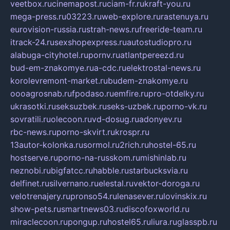
veetbox.ru
cinemapost.ru
ciam-fr.ru
kraft-you.ru
mega-press.ru
03223.ru
web-explore.ru
rastenuya.ru
eurovision-russia.ru
strah-news.ru
freeride-team.ru
itrack-24.ru
sexshopexpress.ru
autostudiopro.ru
alabuga-cityhotel.ru
pornv.ru
atlantpereezd.ru
bud-em-znakomye.ru
a-cdc.ru
elektrostal-news.ru
korolevremont-market.ru
budem-znakomye.ru
oooagrosnab.ru
fpodaso.ru
emfire.ru
pro-otdelky.ru
ukrasotki.ru
seksuzbek.ru
seks-uzbek.ru
porno-vk.ru
sovratili.ru
olecoon.ru
vd-dosug.ru
adonyev.ru
rbc-news.ru
porno-skvirt.ru
krospr.ru
13autor-kolonka.ru
sormol.ru
2rich.ru
hostel-65.ru
hostserve.ru
porno-na-russkom.ru
mishinlab.ru
neznobi.ru
bigfatcc.ru
habble.ru
starbucksvia.ru
delfinet.ru
silvernano.ru
elestal.ru
vektor-doroga.ru
velotrenajery.ru
pronso54.ru
lenasever.ru
lovinskix.ru
show-pets.ru
smartnews03.ru
discofoxworld.ru
miraclecoon.ru
pongup.ru
hostel65.ru
liura.ru
glasspb.ru