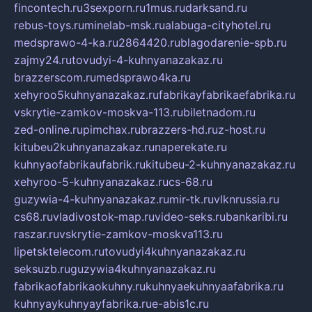
fincontech.ru
3sexporn.ru
1mus.ru
darksand.ru
rebus-toys.ru
minelab-msk.ru
alabuga-cityhotel.ru
medsprawo-4-ka.ru
2864420.ru
blagodarenie-spb.ru
zajmy24.ru
tovudyi-4-kuhnyanazakaz.ru
brazzerscom.ru
medsprawo4ka.ru
xehyroo5kuhnyanazakaz.ru
fabrikayfabrikaefabrika.ru
vskrytie-zamkov-moskva-113.ru
biletnadom.ru
zed-online.ru
pimchax.ru
brazzers-hd.ru
z-host.ru
kitubeu2kuhnyanazakaz.ru
naperekate.ru
kuhnyaofabrikaufabrik.ru
kitubeu-2-kuhnyanazakaz.ru
xehyroo-5-kuhnyanazakaz.ru
cs-68.ru
guzywia-4-kuhnyanazakaz.ru
mir-tk.ru
vlknrussia.ru
cs68.ru
vladivostok-map.ru
video-seks.ru
bankaribi.ru
raszar.ru
vskrytie-zamkov-moskva113.ru
lipetsktelecom.ru
tovudyi4kuhnyanazakaz.ru
seksuzb.ru
guzywia4kuhnyanazakaz.ru
fabrikaofabrikaokuhny.ru
kuhnyaekuhnyaafabrika.ru
kuhnyaykuhnyayfabrika.ru
e-abis1c.ru