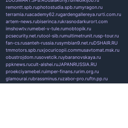
remontt.spb.ru
photostudia.spb.ru
myragon.ru
terramia.ru
academy62.ru
gardengallereya.ru
rti.com.ru
artem-news.ru
biserinca.ru
krasnodarkurort.com
imshowtv.ru
mebel-v-tule.ru
mobtopik.ru
pcsecurity.net.ru
tool-sib.ru
multimetrunit.ru
sp-tour.ru
fan-cs.ru
santeh-russia.ru
symbian9.net.ru
DSHAIR.RU
tmmotors.spb.ru
xjocuricopii.com
musavtomat.msk.ru
obustrojdom.ru
sovetcik.ru
ybaranovskaya.ru
ppknews.ru
cult-alshei.ru
JAPANRUSSIA.RU
proekciyamebel.ru
imper-finans.ru
rim.org.ru
glamourai.ru
brassminus.ru
zabor-pro.ru
ftn.pp.ru
dorogoe58.ru
laimengpacker.ru
kuzova-zapchasti.ru
sageerp.ru
taxodrom.ru
dsrazvitie.ru
hardcity.net.ru
ratinghomegames.ru
topservice25.ru
gubernyan.ru
gtglasslined.ru
ii4.ru
tssport.spb.ru
andorra24.com
blackwallstreet.ru
oboimos.ru
optim-doors.com.ru
ikuch.ru
nycr.org.ru
npa21.ru
vremya-ch.spb.ru