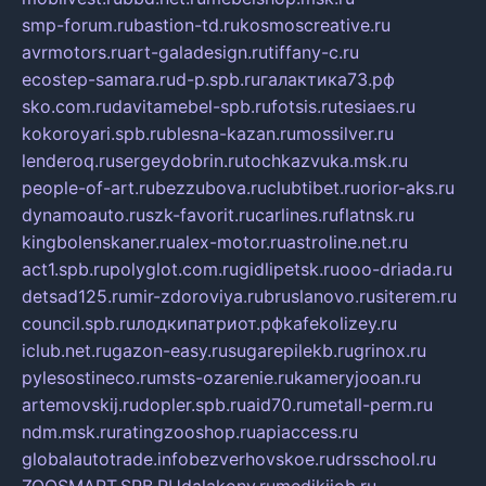
smp-forum.ru
bastion-td.ru
kosmoscreative.ru
avrmotors.ru
art-galadesign.ru
tiffany-c.ru
ecostep-samara.ru
d-p.spb.ru
галактика73.рф
sko.com.ru
davitamebel-spb.ru
fotsis.ru
tesiaes.ru
kokoroyari.spb.ru
blesna-kazan.ru
mossilver.ru
lenderoq.ru
sergeydobrin.ru
tochkazvuka.msk.ru
people-of-art.ru
bezzubova.ru
clubtibet.ru
orior-aks.ru
dynamoauto.ru
szk-favorit.ru
carlines.ru
flatnsk.ru
kingbolenskaner.ru
alex-motor.ru
astroline.net.ru
act1.spb.ru
polyglot.com.ru
gidlipetsk.ru
ooo-driada.ru
detsad125.ru
mir-zdoroviya.ru
bruslanovo.ru
siterem.ru
council.spb.ru
лодкипатриот.рф
kafekolizey.ru
iclub.net.ru
gazon-easy.ru
sugarepilekb.ru
grinox.ru
pylesostineco.ru
msts-ozarenie.ru
kameryjooan.ru
artemovskij.ru
dopler.spb.ru
aid70.ru
metall-perm.ru
ndm.msk.ru
ratingzooshop.ru
apiaccess.ru
globalautotrade.info
bezverhovskoe.ru
drsschool.ru
ZOOSMART.SPB.RU
dalakony.ru
medikijob.ru