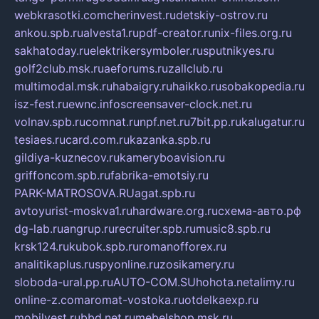
webkrasotki.com
cherinvest.ru
detskiy-ostrov.ru
ankou.spb.ru
alvesta1.ru
pdf-creator.ru
nix-files.org.ru
sakhatoday.ru
elektrikersymboler.ru
sputnikyes.ru
golf2club.msk.ru
aeforums.ru
zallclub.ru
multimodal.msk.ru
habaigry.ru
haikko.ru
sobakopedia.ru
isz-fest.ru
ewnc.info
screensaver-clock.net.ru
volnav.spb.ru
comnat.ru
npf.net.ru
7bit.pp.ru
kalugatur.ru
tesiaes.ru
card.com.ru
kazanka.spb.ru
gildiya-kuznecov.ru
kameryboavision.ru
griffoncom.spb.ru
fabrika-emotsiy.ru
PARK-MATROSOVA.RU
agat.spb.ru
avtoyurist-moskva1.ru
hardware.org.ru
схема-авто.рф
dg-lab.ru
angrup.ru
recruiter.spb.ru
music8.spb.ru
krsk124.ru
kubok.spb.ru
romanofforex.ru
analitikaplus.ru
spyonline.ru
zosikamery.ru
sloboda-ural.pp.ru
AUTO-COM.SU
hohota.net
alimy.ru
online-z.com
aromat-vostoka.ru
otdelkaexp.ru
mobilvest.ru
bbd.net.ru
mebelshop.msk.ru