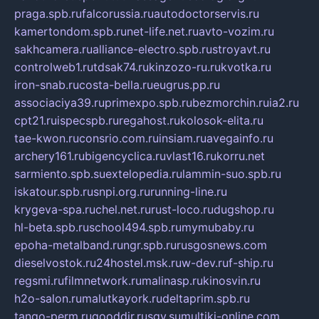
praga.spb.ru
falcorussia.ru
autodoctorservis.ru
kamertondom.spb.ru
net-life.net.ru
avto-vozim.ru
sakhcamera.ru
alliance-electro.spb.ru
stroyavt.ru
controlweb1.ru
tdsak74.ru
kinzozo-ru.ru
kvotka.ru
iron-snab.ru
costa-bella.ru
eugrus.pp.ru
associaciya39.ru
primexpo.spb.ru
bezmorchin.ru
ia2.ru
cpt21.ru
ispecspb.ru
regahost.ru
kolosok-elita.ru
tae-kwon.ru
consrio.com.ru
insiam.ru
avegainfo.ru
archery161.ru
bigencyclica.ru
vlast16.ru
korru.net
sarmiento.spb.su
extelopedia.ru
lammin-suo.spb.ru
iskatour.spb.ru
snpi.org.ru
running-line.ru
krygeva-spa.ru
chel.net.ru
rust-loco.ru
dugshop.ru
hl-beta.spb.ru
school494.spb.ru
mymubaby.ru
epoha-metalband.ru
ngr.spb.ru
rusgosnews.com
dieselvostok.ru
24hostel.msk.ru
w-dev.ru
f-ship.ru
regsmi.ru
filmnetwork.ru
malinasp.ru
kinosvin.ru
h2o-salon.ru
malutkayork.ru
deltaprim.spb.ru
tango-perm.ru
gooddir.ru
sgv.su
multiki-online.com