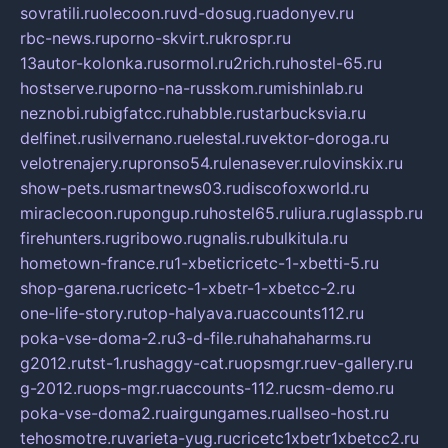
sovratili.ru
olecoon.ru
vd-dosug.ru
adonyev.ru
rbc-news.ru
porno-skvirt.ru
krospr.ru
13autor-kolonka.ru
sormol.ru
2rich.ru
hostel-65.ru
hostserve.ru
porno-na-russkom.ru
mishinlab.ru
neznobi.ru
bigfatcc.ru
habble.ru
starbucksvia.ru
delfinet.ru
silvernano.ru
elestal.ru
vektor-doroga.ru
velotrenajery.ru
pronso54.ru
lenasever.ru
lovinskix.ru
show-pets.ru
smartnews03.ru
discofoxworld.ru
miraclecoon.ru
pongup.ru
hostel65.ru
liura.ru
glasspb.ru
firehunters.ru
gribowo.ru
gnalis.ru
bulkitula.ru
hometown-france.ru
1-xbeticricetc-1-xbetti-5.ru
shop-garena.ru
cricetc-1-xbetr-1-xbetcc-2.ru
one-life-story.ru
top-halyava.ru
accounts112.ru
poka-vse-doma-2.ru
3-d-file.ru
hahahaharms.ru
g2012.ru
tst-1.ru
shaggy-cat.ru
opsmgr.ru
ev-gallery.ru
g-2012.ru
ops-mgr.ru
accounts-112.ru
csm-demo.ru
poka-vse-doma2.ru
airgungames.ru
allseo-host.ru
tehosmotre.ru
varieta-yug.ru
cricetc1xbetr1xbetcc2.ru