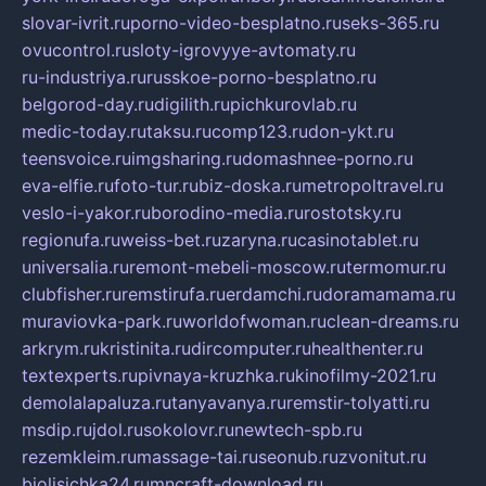
slovar-ivrit.ru
porno-video-besplatno.ru
seks-365.ru
ovucontrol.ru
sloty-igrovyye-avtomaty.ru
ru-industriya.ru
russkoe-porno-besplatno.ru
belgorod-day.ru
digilith.ru
pichkurovlab.ru
medic-today.ru
taksu.ru
comp123.ru
don-ykt.ru
teensvoice.ru
imgsharing.ru
domashnee-porno.ru
eva-elfie.ru
foto-tur.ru
biz-doska.ru
metropoltravel.ru
veslo-i-yakor.ru
borodino-media.ru
rostotsky.ru
regionufa.ru
weiss-bet.ru
zaryna.ru
casinotablet.ru
universalia.ru
remont-mebeli-moscow.ru
termomur.ru
clubfisher.ru
remstirufa.ru
erdamchi.ru
doramamama.ru
muraviovka-park.ru
worldofwoman.ru
clean-dreams.ru
arkrym.ru
kristinita.ru
dircomputer.ru
healthenter.ru
textexperts.ru
pivnaya-kruzhka.ru
kinofilmy-2021.ru
demolalapaluza.ru
tanyavanya.ru
remstir-tolyatti.ru
msdip.ru
jdol.ru
sokolovr.ru
newtech-spb.ru
rezemkleim.ru
massage-tai.ru
seonub.ru
zvonitut.ru
biolisichka24.ru
mncraft-download.ru