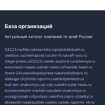
База организаций
Актуальный каталог компаний по всей России
03223.ru
ufille.ru
krasotata.ru
prazdnikdushi.ru
veetbox.ru
cinemapost.ru
ciam-fr.ru
kraft-you.ru
mega-press.ru
03223.ru
web-explore.ru
rastenuya.ru
eurovision-russia.ru
strah-news.ru
freeride-team.ru
itrack-24.ru
sexshopexpress.ru
autostudiopro.ru
alabuga-cityhotel.ru
pornv.ru
atlantpereezd.ru
bud-em-znakomye.ru
a-cdc.ru
elektrostal-news.ru
korolevremont-market.ru
budem-znakomye.ru
oooagrosnab.ru
fpodaso.ru
emfire.ru
pro-otdelky.ru
ukrasotki.ru
seksuzbek.ru
seks-uzbek.ru
porno-vk.ru