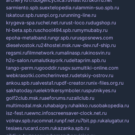
sarmiento.spb.su
extelopedia.ru
lammin-suo.spb.ru
iskatour.spb.ru
snpi.org.ru
running-line.ru
krygeva-spa.ru
chel.net.ru
rust-loco.ru
dugshop.ru
hl-beta.spb.ru
school494.spb.ru
mymubaby.ru
epoha-metalband.ru
ngr.spb.ru
rusgosnews.com
dieselvostok.ru
24hostel.msk.ru
w-dev.ru
f-ship.ru
regsmi.ru
filmnetwork.ru
malinasp.ru
kinosvin.ru
h2o-salon.ru
malutkayork.ru
deltaprim.spb.ru
tango-perm.ru
gooddir.ru
sgv.su
multiki-online.com
webkrasotki.com
cherinvest.ru
detskiy-ostrov.ru
ankou.spb.ru
alvesta1.ru
pdf-creator.ru
nix-files.org.ru
sakhatoday.ru
elektrikersymboler.ru
sputnikyes.ru
golf2club.msk.ru
aeforums.ru
zallclub.ru
multimodal.msk.ru
habaigry.ru
haikko.ru
sobakopedia.ru
isz-fest.ru
ewnc.info
screensaver-clock.net.ru
volnav.spb.ru
comnat.ru
npf.net.ru
7bit.pp.ru
kalugatur.ru
tesiaes.ru
card.com.ru
kazanka.spb.ru