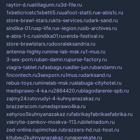
raytor-d.ru
atillagunn.ru
3d-file.ru
1xbeticricetc1xbetti5.ru
uafoot-statti.ru
e-abis1c.ru
store-brawl-stars.ru
kts-services.ru
dark-sand.ru
sindika-01.ru
sp-life.ru
x-legion.ru
sib-archives.ru
e-abis-1-c.ru
sindika01.ru
venda-festival.ru
store-brawlstars.ru
dooraleksandria.ru
antenna-highly.ru
mine-lab-msk.ru
1-mus.ru
3-sex-porn.ru
ban-damn.ru
purse-factory.ru
viagra-tablet.ru
fasbags.ru
adler-jun.ru
bandamn.ru
fincontech.ru
3sexporn.ru
1mus.ru
darksand.ru
rebus-toys.ru
minelab-msk.ru
alabuga-cityhotel.ru
medsprawo-4-ka.ru
2864420.ru
blagodarenie-spb.ru
zajmy24.ru
tovudyi-4-kuhnyanazakaz.ru
brazzerscom.ru
medsprawo4ka.ru
xehyroo5kuhnyanazakaz.ru
fabrikayfabrikaefabrika.ru
vskrytie-zamkov-moskva-113.ru
biletnadom.ru
zed-online.ru
pimchax.ru
brazzers-hd.ru
z-host.ru
kitubeu2kuhnyanazakaz.ru
naperekate.ru