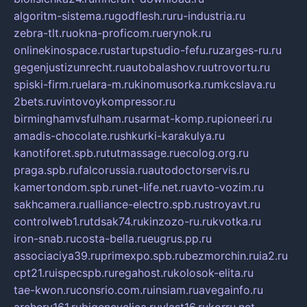
algoritm-sistema.ru
godflesh.ru
ru-industria.ru
zebra-tlt.ru
okna-proficom.ru
erynok.ru
onlinekinospace.ru
startupstudio-fefu.ru
zarges-ru.ru
gegenjustizunrecht.ru
autobalashov.ru
utrovortu.ru
spiski-firm.ru
elara-m.ru
kinomusorka.ru
mkcslava.ru
2bets.ru
vintovoykompressor.ru
birminghamvsfulham.ru
sarmat-komp.ru
pioneeri.ru
amadis-chocolate.ru
shkurki-karakulya.ru
kanotiforet.spb.ru
tutmassage.ru
ecolog.org.ru
praga.spb.ru
falcorussia.ru
autodoctorservis.ru
kamertondom.spb.ru
net-life.net.ru
avto-vozim.ru
sakhcamera.ru
alliance-electro.spb.ru
stroyavt.ru
controlweb1.ru
tdsak74.ru
kinzozo-ru.ru
kvotka.ru
iron-snab.ru
costa-bella.ru
eugrus.pp.ru
associaciya39.ru
primexpo.spb.ru
bezmorchin.ru
ia2.ru
cpt21.ru
ispecspb.ru
regahost.ru
kolosok-elita.ru
tae-kwon.ru
consrio.com.ru
insiam.ru
avegainfo.ru
archery161.ru
bigencyclica.ru
vlast16.ru
korru.net