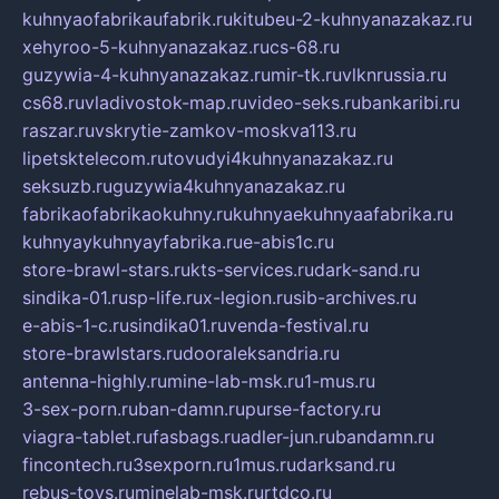
kuhnyaofabrikaufabrik.ru
kitubeu-2-kuhnyanazakaz.ru
xehyroo-5-kuhnyanazakaz.ru
cs-68.ru
guzywia-4-kuhnyanazakaz.ru
mir-tk.ru
vlknrussia.ru
cs68.ru
vladivostok-map.ru
video-seks.ru
bankaribi.ru
raszar.ru
vskrytie-zamkov-moskva113.ru
lipetsktelecom.ru
tovudyi4kuhnyanazakaz.ru
seksuzb.ru
guzywia4kuhnyanazakaz.ru
fabrikaofabrikaokuhny.ru
kuhnyaekuhnyaafabrika.ru
kuhnyaykuhnyayfabrika.ru
e-abis1c.ru
store-brawl-stars.ru
kts-services.ru
dark-sand.ru
sindika-01.ru
sp-life.ru
x-legion.ru
sib-archives.ru
e-abis-1-c.ru
sindika01.ru
venda-festival.ru
store-brawlstars.ru
dooraleksandria.ru
antenna-highly.ru
mine-lab-msk.ru
1-mus.ru
3-sex-porn.ru
ban-damn.ru
purse-factory.ru
viagra-tablet.ru
fasbags.ru
adler-jun.ru
bandamn.ru
fincontech.ru
3sexporn.ru
1mus.ru
darksand.ru
rebus-toys.ru
minelab-msk.ru
rtdco.ru