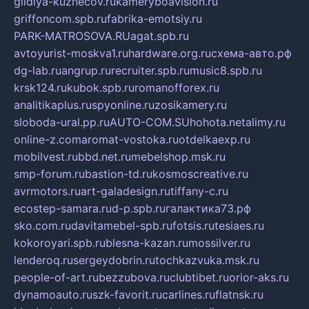
gildiya-kuznecov.ru
kameryboavision.ru
griffoncom.spb.ru
fabrika-emotsiy.ru
PARK-MATROSOVA.RU
agat.spb.ru
avtoyurist-moskva1.ru
hardware.org.ru
схема-авто.рф
dg-lab.ru
angrup.ru
recruiter.spb.ru
music8.spb.ru
krsk124.ru
kubok.spb.ru
romanofforex.ru
analitikaplus.ru
spyonline.ru
zosikamery.ru
sloboda-ural.pp.ru
AUTO-COM.SU
hohota.net
alimy.ru
online-z.com
aromat-vostoka.ru
otdelkaexp.ru
mobilvest.ru
bbd.net.ru
mebelshop.msk.ru
smp-forum.ru
bastion-td.ru
kosmoscreative.ru
avrmotors.ru
art-galadesign.ru
tiffany-c.ru
ecostep-samara.ru
d-p.spb.ru
галактика73.рф
sko.com.ru
davitamebel-spb.ru
fotsis.ru
tesiaes.ru
kokoroyari.spb.ru
blesna-kazan.ru
mossilver.ru
lenderoq.ru
sergeydobrin.ru
tochkazvuka.msk.ru
people-of-art.ru
bezzubova.ru
clubtibet.ru
orior-aks.ru
dynamoauto.ru
szk-favorit.ru
carlines.ru
flatnsk.ru