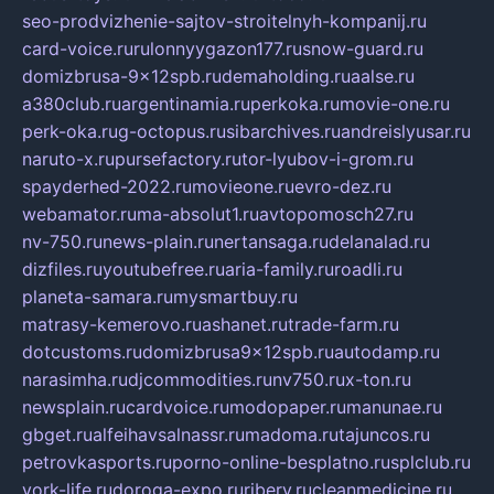
seo-prodvizhenie-sajtov-stroitelnyh-kompanij.ru
card-voice.ru
rulonnyygazon177.ru
snow-guard.ru
domizbrusa-9x12spb.ru
demaholding.ru
aalse.ru
a380club.ru
argentinamia.ru
perkoka.ru
movie-one.ru
perk-oka.ru
g-octopus.ru
sibarchives.ru
andreislyusar.ru
naruto-x.ru
pursefactory.ru
tor-lyubov-i-grom.ru
spayderhed-2022.ru
movieone.ru
evro-dez.ru
webamator.ru
ma-absolut1.ru
avtopomosch27.ru
nv-750.ru
news-plain.ru
nertansaga.ru
delanalad.ru
dizfiles.ru
youtubefree.ru
aria-family.ru
roadli.ru
planeta-samara.ru
mysmartbuy.ru
matrasy-kemerovo.ru
ashanet.ru
trade-farm.ru
dotcustoms.ru
domizbrusa9x12spb.ru
autodamp.ru
narasimha.ru
djcommodities.ru
nv750.ru
x-ton.ru
newsplain.ru
cardvoice.ru
modopaper.ru
manunae.ru
gbget.ru
alfeihavsalnassr.ru
madoma.ru
tajuncos.ru
petrovkasports.ru
porno-online-besplatno.ru
splclub.ru
york-life.ru
doroga-expo.ru
ribery.ru
cleanmedicine.ru