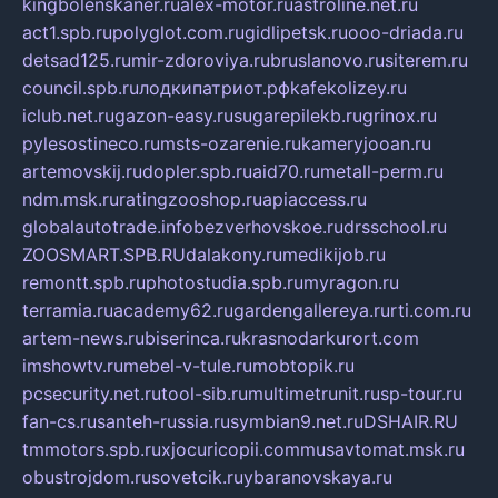
kingbolenskaner.ru
alex-motor.ru
astroline.net.ru
act1.spb.ru
polyglot.com.ru
gidlipetsk.ru
ooo-driada.ru
detsad125.ru
mir-zdoroviya.ru
bruslanovo.ru
siterem.ru
council.spb.ru
лодкипатриот.рф
kafekolizey.ru
iclub.net.ru
gazon-easy.ru
sugarepilekb.ru
grinox.ru
pylesostineco.ru
msts-ozarenie.ru
kameryjooan.ru
artemovskij.ru
dopler.spb.ru
aid70.ru
metall-perm.ru
ndm.msk.ru
ratingzooshop.ru
apiaccess.ru
globalautotrade.info
bezverhovskoe.ru
drsschool.ru
ZOOSMART.SPB.RU
dalakony.ru
medikijob.ru
remontt.spb.ru
photostudia.spb.ru
myragon.ru
terramia.ru
academy62.ru
gardengallereya.ru
rti.com.ru
artem-news.ru
biserinca.ru
krasnodarkurort.com
imshowtv.ru
mebel-v-tule.ru
mobtopik.ru
pcsecurity.net.ru
tool-sib.ru
multimetrunit.ru
sp-tour.ru
fan-cs.ru
santeh-russia.ru
symbian9.net.ru
DSHAIR.RU
tmmotors.spb.ru
xjocuricopii.com
musavtomat.msk.ru
obustrojdom.ru
sovetcik.ru
ybaranovskaya.ru