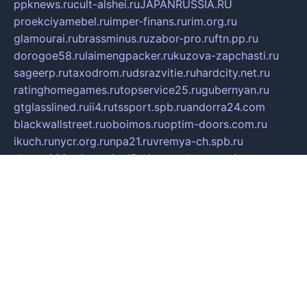
ppknews.ru
cult-alshei.ru
JAPANRUSSIA.RU
proekciyamebel.ru
imper-finans.ru
rim.org.ru
glamourai.ru
brassminus.ru
zabor-pro.ru
ftn.pp.ru
dorogoe58.ru
laimengpacker.ru
kuzova-zapchasti.ru
sageerp.ru
taxodrom.ru
dsrazvitie.ru
hardcity.net.ru
ratinghomegames.ru
topservice25.ru
gubernyan.ru
gtglasslined.ru
ii4.ru
tssport.spb.ru
andorra24.com
blackwallstreet.ru
oboimos.ru
optim-doors.com.ru
ikuch.ru
nycr.org.ru
npa21.ru
vremya-ch.spb.ru
desert000.ru
ivtorgi.ru
ifiori.ru
catalog-statei.ru
dcv.org.ru
spetsmaster174.ru
ipkameryhiseeu.ru
dum26.ru
ruspol.spb.ru
fr-opendp.ru
kam-solnyshko.ru
cheyenne-arapaho.ru
sevzapmetal.spb.ru
ted-lapidus.spb.ru
parasite-eliminator.ru
sigma-complete.ru
modernworld.ru
dama-moda.ru
eholot-group.ru
sk-nvkz.ru
DRONGOLD.RU
democratia2.ru
i-farmer.ru
mass-sport.org
jablonex.spb.ru
bookmess.ru
linkword.ru