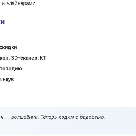
 и элайнерами
ми
скидки
оп, 3D-сканер, КТ
ортопедию
ы наук
рач — волшебник. Теперь ходим с радостью.