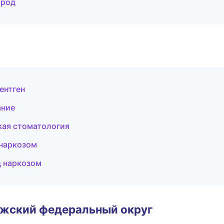
ород
ентген
ание
кая стоматология
 наркозом
д наркозом
лжский федеральный округ