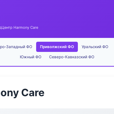
дЦентр Harmony Care
ро-Западный ФО
Приволжский ФО
Уральский ФО
Южный ФО
Северо-Кавказский ФО
ony Care