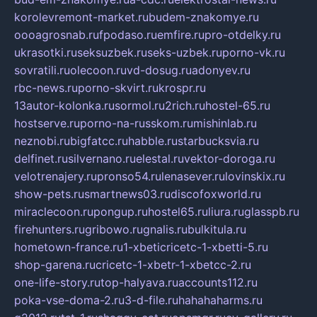
korolevremont-market.ru
budem-znakomye.ru
oooagrosnab.ru
fpodaso.ru
emfire.ru
pro-otdelky.ru
ukrasotki.ru
seksuzbek.ru
seks-uzbek.ru
porno-vk.ru
sovratili.ru
olecoon.ru
vd-dosug.ru
adonyev.ru
rbc-news.ru
porno-skvirt.ru
krospr.ru
13autor-kolonka.ru
sormol.ru
2rich.ru
hostel-65.ru
hostserve.ru
porno-na-russkom.ru
mishinlab.ru
neznobi.ru
bigfatcc.ru
habble.ru
starbucksvia.ru
delfinet.ru
silvernano.ru
elestal.ru
vektor-doroga.ru
velotrenajery.ru
pronso54.ru
lenasever.ru
lovinskix.ru
show-pets.ru
smartnews03.ru
discofoxworld.ru
miraclecoon.ru
pongup.ru
hostel65.ru
liura.ru
glasspb.ru
firehunters.ru
gribowo.ru
gnalis.ru
bulkitula.ru
hometown-france.ru
1-xbeticricetc-1-xbetti-5.ru
shop-garena.ru
cricetc-1-xbetr-1-xbetcc-2.ru
one-life-story.ru
top-halyava.ru
accounts112.ru
poka-vse-doma-2.ru
3-d-file.ru
hahahaharms.ru