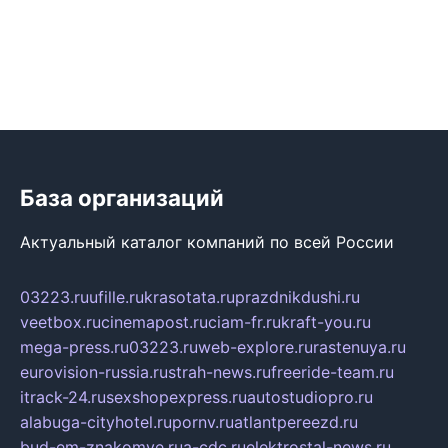
База организаций
Актуальный каталог компаний по всей России
03223.ru
ufille.ru
krasotata.ru
prazdnikdushi.ru
veetbox.ru
cinemapost.ru
ciam-fr.ru
kraft-you.ru
mega-press.ru
03223.ru
web-explore.ru
rastenuya.ru
eurovision-russia.ru
strah-news.ru
freeride-team.ru
itrack-24.ru
sexshopexpress.ru
autostudiopro.ru
alabuga-cityhotel.ru
pornv.ru
atlantpereezd.ru
bud-em-znakomye.ru
a-cdc.ru
elektrostal-news.ru