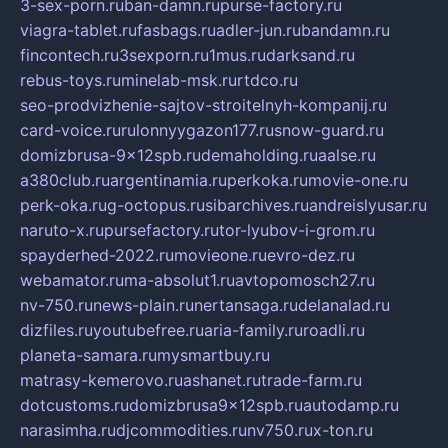
3-sex-porn.ru
ban-damn.ru
purse-factory.ru
viagra-tablet.ru
fasbags.ru
adler-jun.ru
bandamn.ru
fincontech.ru
3sexporn.ru
1mus.ru
darksand.ru
rebus-toys.ru
minelab-msk.ru
rtdco.ru
seo-prodvizhenie-sajtov-stroitelnyh-kompanij.ru
card-voice.ru
rulonnyygazon177.ru
snow-guard.ru
domizbrusa-9x12spb.ru
demaholding.ru
aalse.ru
a380club.ru
argentinamia.ru
perkoka.ru
movie-one.ru
perk-oka.ru
g-octopus.ru
sibarchives.ru
andreislyusar.ru
naruto-x.ru
pursefactory.ru
tor-lyubov-i-grom.ru
spayderhed-2022.ru
movieone.ru
evro-dez.ru
webamator.ru
ma-absolut1.ru
avtopomosch27.ru
nv-750.ru
news-plain.ru
nertansaga.ru
delanalad.ru
dizfiles.ru
youtubefree.ru
aria-family.ru
roadli.ru
planeta-samara.ru
mysmartbuy.ru
matrasy-kemerovo.ru
ashanet.ru
trade-farm.ru
dotcustoms.ru
domizbrusa9x12spb.ru
autodamp.ru
narasimha.ru
djcommodities.ru
nv750.ru
x-ton.ru