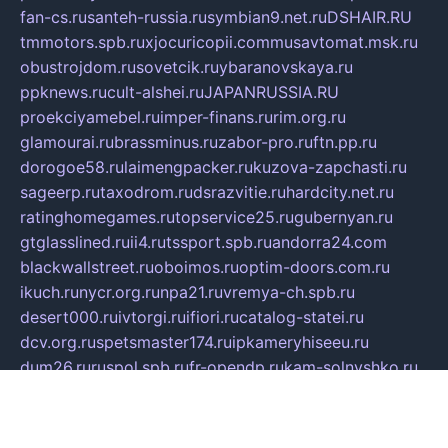
fan-cs.ru
santeh-russia.ru
symbian9.net.ru
DSHAIR.RU
tmmotors.spb.ru
xjocuricopii.com
musavtomat.msk.ru
obustrojdom.ru
sovetcik.ru
ybaranovskaya.ru
ppknews.ru
cult-alshei.ru
JAPANRUSSIA.RU
proekciyamebel.ru
imper-finans.ru
rim.org.ru
glamourai.ru
brassminus.ru
zabor-pro.ru
ftn.pp.ru
dorogoe58.ru
laimengpacker.ru
kuzova-zapchasti.ru
sageerp.ru
taxodrom.ru
dsrazvitie.ru
hardcity.net.ru
ratinghomegames.ru
topservice25.ru
gubernyan.ru
gtglasslined.ru
ii4.ru
tssport.spb.ru
andorra24.com
blackwallstreet.ru
oboimos.ru
optim-doors.com.ru
ikuch.ru
nycr.org.ru
npa21.ru
vremya-ch.spb.ru
desert000.ru
ivtorgi.ru
ifiori.ru
catalog-statei.ru
dcv.org.ru
spetsmaster174.ru
ipkameryhiseeu.ru
dum26.ru
ruspol.spb.ru
fr-opendp.ru
kam-solnyshko.ru
cheyenne-arapaho.ru
sevzapmetal.spb.ru
ted-lapidus.spb.ru
parasite-eliminator.ru
sigma-complete.ru
modernworld.ru
dama-moda.ru