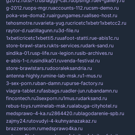
g2012.ru
tst-1.ru
shaggy-cat.ru
opsmgr.ru
ev-gallery.ru
g-2012.ru
ops-mgr.ru
accounts-112.ru
csm-demo.ru
poka-vse-doma2.ru
airgungames.ru
allseo-host.ru
tehosmotre.ru
varieta-yug.ru
cricetc1xbetr1xbetcc2.ru
raytor-d.ru
atillagunn.ru
3d-file.ru
1xbeticricetc1xbetti5.ru
uafoot-statti.ru
e-abis1c.ru
store-brawl-stars.ru
kts-services.ru
dark-sand.ru
sindika-01.ru
sp-life.ru
x-legion.ru
sib-archives.ru
e-abis-1-c.ru
sindika01.ru
venda-festival.ru
store-brawlstars.ru
dooraleksandria.ru
antenna-highly.ru
mine-lab-msk.ru
1-mus.ru
3-sex-porn.ru
ban-damn.ru
purse-factory.ru
viagra-tablet.ru
fasbags.ru
adler-jun.ru
bandamn.ru
fincontech.ru
3sexporn.ru
1mus.ru
darksand.ru
rebus-toys.ru
minelab-msk.ru
alabuga-cityhotel.ru
medsprawo-4-ka.ru
2864420.ru
blagodarenie-spb.ru
zajmy24.ru
tovudyi-4-kuhnyanazakaz.ru
brazzerscom.ru
medsprawo4ka.ru