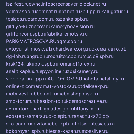
isz-fest.ru
ewnc.info
screensaver-clock.net.ru
volnav.spb.ru
comnat.ru
npf.net.ru
7bit.pp.ru
kalugatur.ru
tesiaes.ru
card.com.ru
kazanka.spb.ru
gildiya-kuznecov.ru
kameryboavision.ru
griffoncom.spb.ru
fabrika-emotsiy.ru
PARK-MATROSOVA.RU
agat.spb.ru
avtoyurist-moskva1.ru
hardware.org.ru
схема-авто.рф
dg-lab.ru
angrup.ru
recruiter.spb.ru
music8.spb.ru
krsk124.ru
kubok.spb.ru
romanofforex.ru
analitikaplus.ru
spyonline.ru
zosikamery.ru
sloboda-ural.pp.ru
AUTO-COM.SU
hohota.net
alimy.ru
online-z.com
aromat-vostoka.ru
otdelkaexp.ru
mobilvest.ru
bbd.net.ru
mebelshop.msk.ru
smp-forum.ru
bastion-td.ru
kosmoscreative.ru
avrmotors.ru
art-galadesign.ru
tiffany-c.ru
ecostep-samara.ru
d-p.spb.ru
галактика73.рф
sko.com.ru
davitamebel-spb.ru
fotsis.ru
tesiaes.ru
kokoroyari.spb.ru
blesna-kazan.ru
mossilver.ru