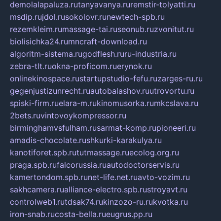
demolalapaluza.ru
tanyavanya.ru
remstir-tolyatti.ru
msdip.ru
jdol.ru
sokolovr.ru
newtech-spb.ru
rezemkleim.ru
massage-tai.ru
seonub.ru
zvonitut.ru
biolisichka24.ru
mncraft-download.ru
algoritm-sistema.ru
godflesh.ru
ru-industria.ru
zebra-tlt.ru
okna-proficom.ru
erynok.ru
onlinekinospace.ru
startupstudio-fefu.ru
zarges-ru.ru
gegenjustizunrecht.ru
autobalashov.ru
utrovortu.ru
spiski-firm.ru
elara-m.ru
kinomusorka.ru
mkcslava.ru
2bets.ru
vintovoykompressor.ru
birminghamvsfulham.ru
sarmat-komp.ru
pioneeri.ru
amadis-chocolate.ru
shkurki-karakulya.ru
kanotiforet.spb.ru
tutmassage.ru
ecolog.org.ru
praga.spb.ru
falcorussia.ru
autodoctorservis.ru
kamertondom.spb.ru
net-life.net.ru
avto-vozim.ru
sakhcamera.ru
alliance-electro.spb.ru
stroyavt.ru
controlweb1.ru
tdsak74.ru
kinzozo-ru.ru
kvotka.ru
iron-snab.ru
costa-bella.ru
eugrus.pp.ru