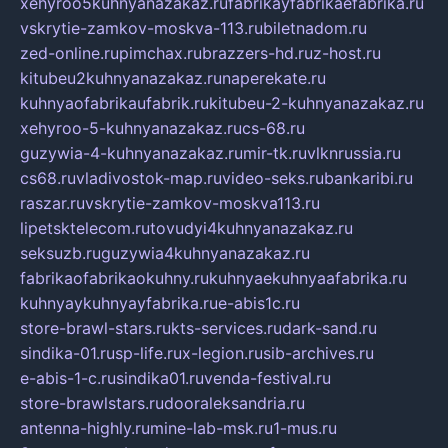
xehyroo5kuhnyanazakaz.ru
fabrikayfabrikaefabrika.ru
vskrytie-zamkov-moskva-113.ru
biletnadom.ru
zed-online.ru
pimchax.ru
brazzers-hd.ru
z-host.ru
kitubeu2kuhnyanazakaz.ru
naperekate.ru
kuhnyaofabrikaufabrik.ru
kitubeu-2-kuhnyanazakaz.ru
xehyroo-5-kuhnyanazakaz.ru
cs-68.ru
guzywia-4-kuhnyanazakaz.ru
mir-tk.ru
vlknrussia.ru
cs68.ru
vladivostok-map.ru
video-seks.ru
bankaribi.ru
raszar.ru
vskrytie-zamkov-moskva113.ru
lipetsktelecom.ru
tovudyi4kuhnyanazakaz.ru
seksuzb.ru
guzywia4kuhnyanazakaz.ru
fabrikaofabrikaokuhny.ru
kuhnyaekuhnyaafabrika.ru
kuhnyaykuhnyayfabrika.ru
e-abis1c.ru
store-brawl-stars.ru
kts-services.ru
dark-sand.ru
sindika-01.ru
sp-life.ru
x-legion.ru
sib-archives.ru
e-abis-1-c.ru
sindika01.ru
venda-festival.ru
store-brawlstars.ru
dooraleksandria.ru
antenna-highly.ru
mine-lab-msk.ru
1-mus.ru