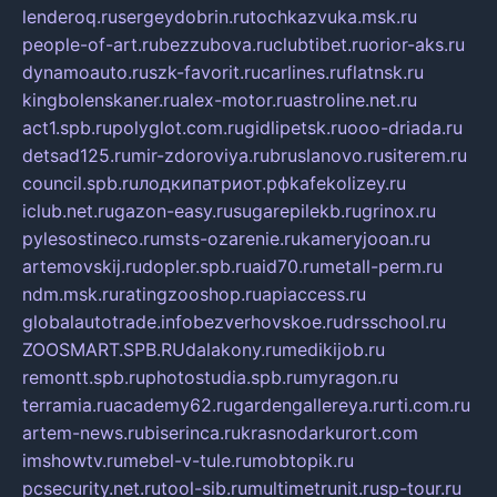
lenderoq.ru
sergeydobrin.ru
tochkazvuka.msk.ru
people-of-art.ru
bezzubova.ru
clubtibet.ru
orior-aks.ru
dynamoauto.ru
szk-favorit.ru
carlines.ru
flatnsk.ru
kingbolenskaner.ru
alex-motor.ru
astroline.net.ru
act1.spb.ru
polyglot.com.ru
gidlipetsk.ru
ooo-driada.ru
detsad125.ru
mir-zdoroviya.ru
bruslanovo.ru
siterem.ru
council.spb.ru
лодкипатриот.рф
kafekolizey.ru
iclub.net.ru
gazon-easy.ru
sugarepilekb.ru
grinox.ru
pylesostineco.ru
msts-ozarenie.ru
kameryjooan.ru
artemovskij.ru
dopler.spb.ru
aid70.ru
metall-perm.ru
ndm.msk.ru
ratingzooshop.ru
apiaccess.ru
globalautotrade.info
bezverhovskoe.ru
drsschool.ru
ZOOSMART.SPB.RU
dalakony.ru
medikijob.ru
remontt.spb.ru
photostudia.spb.ru
myragon.ru
terramia.ru
academy62.ru
gardengallereya.ru
rti.com.ru
artem-news.ru
biserinca.ru
krasnodarkurort.com
imshowtv.ru
mebel-v-tule.ru
mobtopik.ru
pcsecurity.net.ru
tool-sib.ru
multimetrunit.ru
sp-tour.ru