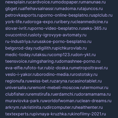
newsplain.ru
cardvoice.ru
modopaper.ru
manunae.ru
gbget.ru
alfeihavsalnassr.ru
madoma.ru
tajuncos.ru
petrovkasports.ru
porno-online-besplatno.ru
splclub.ru
york-life.ru
doroga-expo.ru
ribery.ru
cleanmedicine.ru
slovar-ivrit.ru
porno-video-besplatno.ru
seks-365.ru
ovucontrol.ru
sloty-igrovyye-avtomaty.ru
ru-industriya.ru
russkoe-porno-besplatno.ru
belgorod-day.ru
digilith.ru
pichkurovlab.ru
medic-today.ru
taksu.ru
comp123.ru
don-ykt.ru
teensvoice.ru
imgsharing.ru
domashnee-porno.ru
eva-elfie.ru
foto-tur.ru
biz-doska.ru
metropoltravel.ru
veslo-i-yakor.ru
borodino-media.ru
rostotsky.ru
regionufa.ru
weiss-bet.ru
zaryna.ru
casinotablet.ru
universalia.ru
remont-mebeli-moscow.ru
termomur.ru
clubfisher.ru
remstirufa.ru
erdamchi.ru
doramamama.ru
muraviovka-park.ru
worldofwoman.ru
clean-dreams.ru
arkrym.ru
kristinita.ru
dircomputer.ru
healthenter.ru
textexperts.ru
pivnaya-kruzhka.ru
kinofilmy-2021.ru