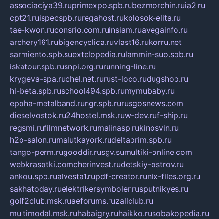
associaciya39.ru
primexpo.spb.ru
bezmorchin.ru
ia2.ru
cpt21.ru
ispecspb.ru
regahost.ru
kolosok-elita.ru
tae-kwon.ru
consrio.com.ru
insiam.ru
avegainfo.ru
archery161.ru
bigencyclica.ru
vlast16.ru
korru.net
sarmiento.spb.su
extelopedia.ru
lammin-suo.spb.ru
iskatour.spb.ru
snpi.org.ru
running-line.ru
krygeva-spa.ru
chel.net.ru
rust-loco.ru
dugshop.ru
hl-beta.spb.ru
school494.spb.ru
mymubaby.ru
epoha-metalband.ru
ngr.spb.ru
rusgosnews.com
dieselvostok.ru
24hostel.msk.ru
w-dev.ru
f-ship.ru
regsmi.ru
filmnetwork.ru
malinasp.ru
kinosvin.ru
h2o-salon.ru
malutkayork.ru
deltaprim.spb.ru
tango-perm.ru
gooddir.ru
sgv.su
multiki-online.com
webkrasotki.com
cherinvest.ru
detskiy-ostrov.ru
ankou.spb.ru
alvesta1.ru
pdf-creator.ru
nix-files.org.ru
sakhatoday.ru
elektrikersymboler.ru
sputnikyes.ru
golf2club.msk.ru
aeforums.ru
zallclub.ru
multimodal.msk.ru
habaigry.ru
haikko.ru
sobakopedia.ru