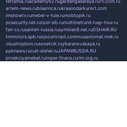
terramia.ru
academy62.ru
gardengallereya.ru
rti.com.ru
artem-news.ru
biserinca.ru
krasnodarkurort.com
imshowtv.ru
mebel-v-tule.ru
mobtopik.ru
pcsecurity.net.ru
tool-sib.ru
multimetrunit.ru
sp-tour.ru
fan-cs.ru
santeh-russia.ru
symbian9.net.ru
DSHAIR.RU
tmmotors.spb.ru
xjocuricopii.com
musavtomat.msk.ru
obustrojdom.ru
sovetcik.ru
ybaranovskaya.ru
ppknews.ru
cult-alshei.ru
JAPANRUSSIA.RU
proekciyamebel.ru
imper-finans.ru
rim.org.ru
glamourai.ru
brassminus.ru
zabor-pro.ru
ftn.pp.ru
dorogoe58.ru
laimengpacker.ru
kuzova-zapchasti.ru
sageerp.ru
taxodrom.ru
dsrazvitie.ru
hardcity.net.ru
ratinghomegames.ru
topservice25.ru
gubernyan.ru
gtglasslined.ru
ii4.ru
tssport.spb.ru
andorra24.com
blackwallstreet.ru
oboimos.ru
optim-doors.com.ru
ikuch.ru
nycr.org.ru
npa21.ru
vremya-ch.spb.ru
desert000.ru
ivtorgi.ru
ifiori.ru
catalog-statei.ru
dcv.org.ru
spetsmaster174.ru
ipkameryhiseeu.ru