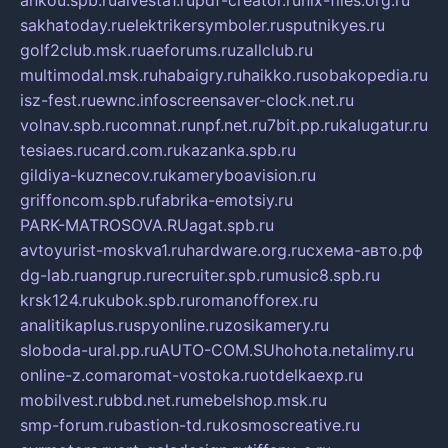
ankou.spb.ru
alvesta1.ru
pdf-creator.ru
nix-files.org.ru
sakhatoday.ru
elektrikersymboler.ru
sputnikyes.ru
golf2club.msk.ru
aeforums.ru
zallclub.ru
multimodal.msk.ru
habaigry.ru
haikko.ru
sobakopedia.ru
isz-fest.ru
ewnc.info
screensaver-clock.net.ru
volnav.spb.ru
comnat.ru
npf.net.ru
7bit.pp.ru
kalugatur.ru
tesiaes.ru
card.com.ru
kazanka.spb.ru
gildiya-kuznecov.ru
kameryboavision.ru
griffoncom.spb.ru
fabrika-emotsiy.ru
PARK-MATROSOVA.RU
agat.spb.ru
avtoyurist-moskva1.ru
hardware.org.ru
схема-авто.рф
dg-lab.ru
angrup.ru
recruiter.spb.ru
music8.spb.ru
krsk124.ru
kubok.spb.ru
romanofforex.ru
analitikaplus.ru
spyonline.ru
zosikamery.ru
sloboda-ural.pp.ru
AUTO-COM.SU
hohota.net
alimy.ru
online-z.com
aromat-vostoka.ru
otdelkaexp.ru
mobilvest.ru
bbd.net.ru
mebelshop.msk.ru
smp-forum.ru
bastion-td.ru
kosmoscreative.ru