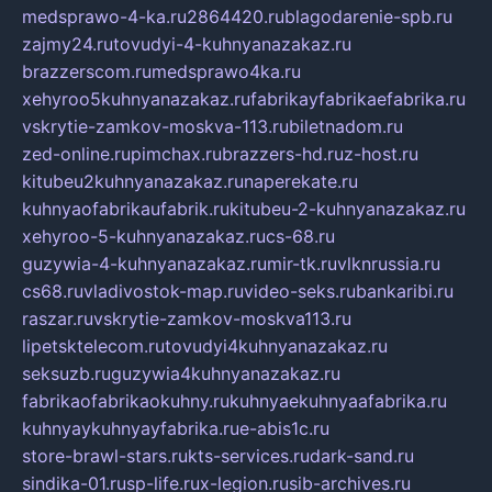
medsprawo-4-ka.ru
2864420.ru
blagodarenie-spb.ru
zajmy24.ru
tovudyi-4-kuhnyanazakaz.ru
brazzerscom.ru
medsprawo4ka.ru
xehyroo5kuhnyanazakaz.ru
fabrikayfabrikaefabrika.ru
vskrytie-zamkov-moskva-113.ru
biletnadom.ru
zed-online.ru
pimchax.ru
brazzers-hd.ru
z-host.ru
kitubeu2kuhnyanazakaz.ru
naperekate.ru
kuhnyaofabrikaufabrik.ru
kitubeu-2-kuhnyanazakaz.ru
xehyroo-5-kuhnyanazakaz.ru
cs-68.ru
guzywia-4-kuhnyanazakaz.ru
mir-tk.ru
vlknrussia.ru
cs68.ru
vladivostok-map.ru
video-seks.ru
bankaribi.ru
raszar.ru
vskrytie-zamkov-moskva113.ru
lipetsktelecom.ru
tovudyi4kuhnyanazakaz.ru
seksuzb.ru
guzywia4kuhnyanazakaz.ru
fabrikaofabrikaokuhny.ru
kuhnyaekuhnyaafabrika.ru
kuhnyaykuhnyayfabrika.ru
e-abis1c.ru
store-brawl-stars.ru
kts-services.ru
dark-sand.ru
sindika-01.ru
sp-life.ru
x-legion.ru
sib-archives.ru