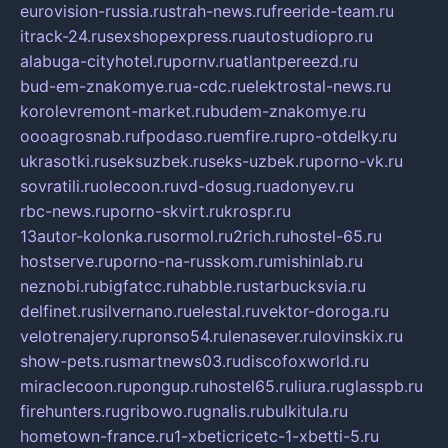
eurovision-russia.ru
strah-news.ru
freeride-team.ru
itrack-24.ru
sexshopexpress.ru
autostudiopro.ru
alabuga-cityhotel.ru
pornv.ru
atlantpereezd.ru
bud-em-znakomye.ru
a-cdc.ru
elektrostal-news.ru
korolevremont-market.ru
budem-znakomye.ru
oooagrosnab.ru
fpodaso.ru
emfire.ru
pro-otdelky.ru
ukrasotki.ru
seksuzbek.ru
seks-uzbek.ru
porno-vk.ru
sovratili.ru
olecoon.ru
vd-dosug.ru
adonyev.ru
rbc-news.ru
porno-skvirt.ru
krospr.ru
13autor-kolonka.ru
sormol.ru
2rich.ru
hostel-65.ru
hostserve.ru
porno-na-russkom.ru
mishinlab.ru
neznobi.ru
bigfatcc.ru
habble.ru
starbucksvia.ru
delfinet.ru
silvernano.ru
elestal.ru
vektor-doroga.ru
velotrenajery.ru
pronso54.ru
lenasever.ru
lovinskix.ru
show-pets.ru
smartnews03.ru
discofoxworld.ru
miraclecoon.ru
pongup.ru
hostel65.ru
liura.ru
glasspb.ru
firehunters.ru
gribowo.ru
gnalis.ru
bulkitula.ru
hometown-france.ru
1-xbeticricetc-1-xbetti-5.ru