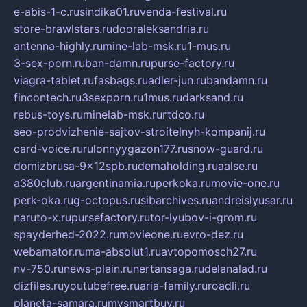
e-abis-1-c.ru
sindika01.ru
venda-festival.ru
store-brawlstars.ru
dooraleksandria.ru
antenna-highly.ru
mine-lab-msk.ru
1-mus.ru
3-sex-porn.ru
ban-damn.ru
purse-factory.ru
viagra-tablet.ru
fasbags.ru
adler-jun.ru
bandamn.ru
fincontech.ru
3sexporn.ru
1mus.ru
darksand.ru
rebus-toys.ru
minelab-msk.ru
rtdco.ru
seo-prodvizhenie-sajtov-stroitelnyh-kompanij.ru
card-voice.ru
rulonnyygazon177.ru
snow-guard.ru
domizbrusa-9x12spb.ru
demaholding.ru
aalse.ru
a380club.ru
argentinamia.ru
perkoka.ru
movie-one.ru
perk-oka.ru
g-octopus.ru
sibarchives.ru
andreislyusar.ru
naruto-x.ru
pursefactory.ru
tor-lyubov-i-grom.ru
spayderhed-2022.ru
movieone.ru
evro-dez.ru
webamator.ru
ma-absolut1.ru
avtopomosch27.ru
nv-750.ru
news-plain.ru
nertansaga.ru
delanalad.ru
dizfiles.ru
youtubefree.ru
aria-family.ru
roadli.ru
planeta-samara.ru
mysmartbuy.ru