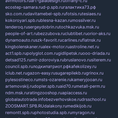
avrmotors.ru
art-galadesign.ru
tiffany-c.ru
ecostep-samara.ru
d-p.spb.ru
галактика73.рф
sko.com.ru
davitamebel-spb.ru
fotsis.ru
tesiaes.ru
kokoroyari.spb.ru
blesna-kazan.ru
mossilver.ru
lenderoq.ru
sergeydobrin.ru
tochkazvuka.msk.ru
people-of-art.ru
bezzubova.ru
clubtibet.ru
orior-aks.ru
dynamoauto.ru
szk-favorit.ru
carlines.ru
flatnsk.ru
kingbolenskaner.ru
alex-motor.ru
astroline.net.ru
act1.spb.ru
polyglot.com.ru
gidlipetsk.ru
ooo-driada.ru
detsad125.ru
mir-zdoroviya.ru
bruslanovo.ru
siterem.ru
council.spb.ru
лодкипатриот.рф
kafekolizey.ru
iclub.net.ru
gazon-easy.ru
sugarepilekb.ru
grinox.ru
pylesostineco.ru
msts-ozarenie.ru
kameryjooan.ru
artemovskij.ru
dopler.spb.ru
aid70.ru
metall-perm.ru
ndm.msk.ru
ratingzooshop.ru
apiaccess.ru
globalautotrade.info
bezverhovskoe.ru
drsschool.ru
ZOOSMART.SPB.RU
dalakony.ru
medikijob.ru
remontt.spb.ru
photostudia.spb.ru
myragon.ru