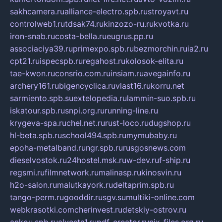
sakhcamera.ru
alliance-electro.spb.ru
stroyavt.ru
controlweb1.ru
tdsak74.ru
kinzozo-ru.ru
kvotka.ru
iron-snab.ru
costa-bella.ru
eugrus.pp.ru
associaciya39.ru
primexpo.spb.ru
bezmorchin.ru
ia2.ru
cpt21.ru
ispecspb.ru
regahost.ru
kolosok-elita.ru
tae-kwon.ru
consrio.com.ru
insiam.ru
avegainfo.ru
archery161.ru
bigencyclica.ru
vlast16.ru
korru.net
sarmiento.spb.su
extelopedia.ru
lammin-suo.spb.ru
iskatour.spb.ru
snpi.org.ru
running-line.ru
krygeva-spa.ru
chel.net.ru
rust-loco.ru
dugshop.ru
hl-beta.spb.ru
school494.spb.ru
mymubaby.ru
epoha-metalband.ru
ngr.spb.ru
rusgosnews.com
dieselvostok.ru
24hostel.msk.ru
w-dev.ru
f-ship.ru
regsmi.ru
filmnetwork.ru
malinasp.ru
kinosvin.ru
h2o-salon.ru
malutkayork.ru
deltaprim.spb.ru
tango-perm.ru
gooddir.ru
sgv.su
multiki-online.com
webkrasotki.com
cherinvest.ru
detskiy-ostrov.ru