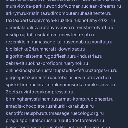
muraviovka-park.ru
worldofwoman.ru
clean-dreams.ru
arkrym.ru
kristinita.ru
dircomputer.ru
healthenter.ru
textexperts.ru
pivnaya-kruzhka.ru
kinofilmy-2021.ru
demolalapaluza.ru
tanyavanya.ru
remstir-tolyatti.ru
msdip.ru
jdol.ru
sokolovr.ru
newtech-spb.ru
rezemkleim.ru
massage-tai.ru
seonub.ru
zvonitut.ru
biolisichka24.ru
mncraft-download.ru
algoritm-sistema.ru
godflesh.ru
ru-industria.ru
zebra-tlt.ru
okna-proficom.ru
erynok.ru
onlinekinospace.ru
startupstudio-fefu.ru
zarges-ru.ru
gegenjustizunrecht.ru
autobalashov.ru
utrovortu.ru
spiski-firm.ru
elara-m.ru
kinomusorka.ru
mkcslava.ru
2bets.ru
vintovoykompressor.ru
birminghamvsfulham.ru
sarmat-komp.ru
pioneeri.ru
amadis-chocolate.ru
shkurki-karakulya.ru
kanotiforet.spb.ru
tutmassage.ru
ecolog.org.ru
praga.spb.ru
falcorussia.ru
autodoctorservis.ru
kamertondom.spb.ru
net-life.net.ru
avto-vozim.ru