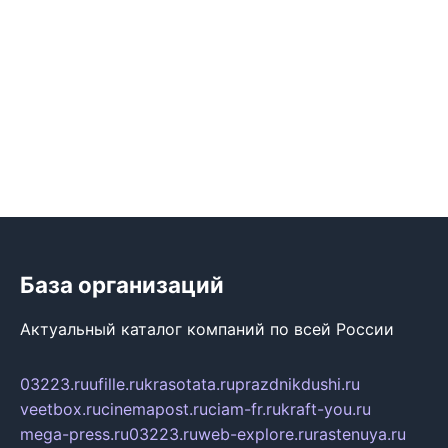
База организаций
Актуальный каталог компаний по всей России
03223.ru
ufille.ru
krasotata.ru
prazdnikdushi.ru
veetbox.ru
cinemapost.ru
ciam-fr.ru
kraft-you.ru
mega-press.ru
03223.ru
web-explore.ru
rastenuya.ru