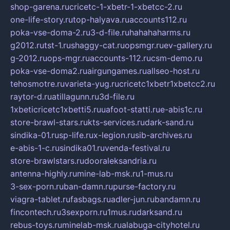
shop-garena.ru
cricetc-1-xbetr-1-xbetcc-2.ru
one-life-story.ru
top-halyava.ru
accounts112.ru
poka-vse-doma-2.ru
3-d-file.ru
hahahaharms.ru
g2012.ru
tst-1.ru
shaggy-cat.ru
opsmgr.ru
ev-gallery.ru
g-2012.ru
ops-mgr.ru
accounts-112.ru
csm-demo.ru
poka-vse-doma2.ru
airgungames.ru
allseo-host.ru
tehosmotre.ru
varieta-yug.ru
cricetc1xbetr1xbetcc2.ru
raytor-d.ru
atillagunn.ru
3d-file.ru
1xbeticricetc1xbetti5.ru
uafoot-statti.ru
e-abis1c.ru
store-brawl-stars.ru
kts-services.ru
dark-sand.ru
sindika-01.ru
sp-life.ru
x-legion.ru
sib-archives.ru
e-abis-1-c.ru
sindika01.ru
venda-festival.ru
store-brawlstars.ru
dooraleksandria.ru
antenna-highly.ru
mine-lab-msk.ru
1-mus.ru
3-sex-porn.ru
ban-damn.ru
purse-factory.ru
viagra-tablet.ru
fasbags.ru
adler-jun.ru
bandamn.ru
fincontech.ru
3sexporn.ru
1mus.ru
darksand.ru
rebus-toys.ru
minelab-msk.ru
alabuga-cityhotel.ru