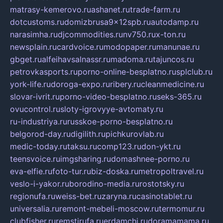
matrasy-kemerovo.ru
ashanet.ru
trade-farm.ru
dotcustoms.ru
domizbrusa9x12spb.ru
autodamp.ru
narasimha.ru
djcommodities.ru
nv750.ru
x-ton.ru
newsplain.ru
cardvoice.ru
modopaper.ru
manunae.ru
gbget.ru
alfeihavsalnassr.ru
madoma.ru
tajuncos.ru
petrovkasports.ru
porno-online-besplatno.ru
splclub.ru
york-life.ru
doroga-expo.ru
ribery.ru
cleanmedicine.ru
slovar-ivrit.ru
porno-video-besplatno.ru
seks-365.ru
ovucontrol.ru
sloty-igrovyye-avtomaty.ru
ru-industriya.ru
russkoe-porno-besplatno.ru
belgorod-day.ru
digilith.ru
pichkurovlab.ru
medic-today.ru
taksu.ru
comp123.ru
don-ykt.ru
teensvoice.ru
imgsharing.ru
domashnee-porno.ru
eva-elfie.ru
foto-tur.ru
biz-doska.ru
metropoltravel.ru
veslo-i-yakor.ru
borodino-media.ru
rostotsky.ru
regionufa.ru
weiss-bet.ru
zaryna.ru
casinotablet.ru
universalia.ru
remont-mebeli-moscow.ru
termomur.ru
clubfisher.ru
remstirufa.ru
erdamchi.ru
doramamama.ru