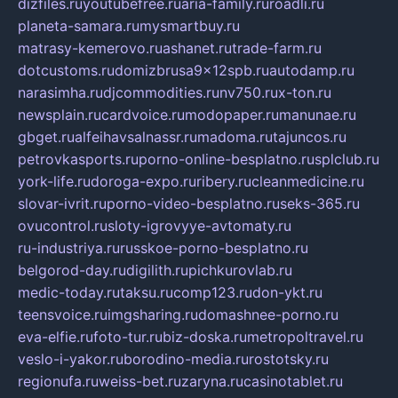
dizfiles.ru
youtubefree.ru
aria-family.ru
roadli.ru
planeta-samara.ru
mysmartbuy.ru
matrasy-kemerovo.ru
ashanet.ru
trade-farm.ru
dotcustoms.ru
domizbrusa9x12spb.ru
autodamp.ru
narasimha.ru
djcommodities.ru
nv750.ru
x-ton.ru
newsplain.ru
cardvoice.ru
modopaper.ru
manunae.ru
gbget.ru
alfeihavsalnassr.ru
madoma.ru
tajuncos.ru
petrovkasports.ru
porno-online-besplatno.ru
splclub.ru
york-life.ru
doroga-expo.ru
ribery.ru
cleanmedicine.ru
slovar-ivrit.ru
porno-video-besplatno.ru
seks-365.ru
ovucontrol.ru
sloty-igrovyye-avtomaty.ru
ru-industriya.ru
russkoe-porno-besplatno.ru
belgorod-day.ru
digilith.ru
pichkurovlab.ru
medic-today.ru
taksu.ru
comp123.ru
don-ykt.ru
teensvoice.ru
imgsharing.ru
domashnee-porno.ru
eva-elfie.ru
foto-tur.ru
biz-doska.ru
metropoltravel.ru
veslo-i-yakor.ru
borodino-media.ru
rostotsky.ru
regionufa.ru
weiss-bet.ru
zaryna.ru
casinotablet.ru