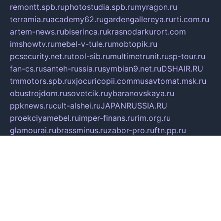
remontt.spb.ru
photostudia.spb.ru
myragon.ru
terramia.ru
academy62.ru
gardengallereya.ru
rti.com.ru
artem-news.ru
biserinca.ru
krasnodarkurort.com
imshowtv.ru
mebel-v-tule.ru
mobtopik.ru
pcsecurity.net.ru
tool-sib.ru
multimetrunit.ru
sp-tour.ru
fan-cs.ru
santeh-russia.ru
symbian9.net.ru
DSHAIR.RU
tmmotors.spb.ru
xjocuricopii.com
musavtomat.msk.ru
obustrojdom.ru
sovetcik.ru
ybaranovskaya.ru
ppknews.ru
cult-alshei.ru
JAPANRUSSIA.RU
proekciyamebel.ru
imper-finans.ru
rim.org.ru
glamourai.ru
brassminus.ru
zabor-pro.ru
ftn.pp.ru
dorogoe58.ru
laimengpacker.ru
kuzova-zapchasti.ru
sageerp.ru
taxodrom.ru
dsrazvitie.ru
hardcity.net.ru
ratinghomegames.ru
topservice25.ru
gubernyan.ru
gtglasslined.ru
ii4.ru
tssport.spb.ru
andorra24.com
blackwallstreet.ru
oboimos.ru
optim-doors.com.ru
ikuch.ru
nycr.org.ru
npa21.ru
vremya-ch.spb.ru
desert000.ru
ivtorgi.ru
ifiori.ru
catalog-statei.ru