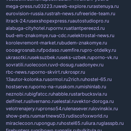
mega-press.ru
03223.ru
web-explore.ru
rastenuya.ru
eurovision-russia.ru
strah-news.ru
freeride-team.ru
itrack-24.ru
sexshopexpress.ru
autostudiopro.ru
alabuga-cityhotel.ru
pornv.ru
atlantpereezd.ru
bud-em-znakomye.ru
a-cdc.ru
elektrostal-news.ru
korolevremont-market.ru
budem-znakomye.ru
oooagrosnab.ru
fpodaso.ru
emfire.ru
pro-otdelky.ru
ukrasotki.ru
seksuzbek.ru
seks-uzbek.ru
porno-vk.ru
sovratili.ru
olecoon.ru
vd-dosug.ru
adonyev.ru
rbc-news.ru
porno-skvirt.ru
krospr.ru
13autor-kolonka.ru
sormol.ru
2rich.ru
hostel-65.ru
hostserve.ru
porno-na-russkom.ru
mishinlab.ru
neznobi.ru
bigfatcc.ru
habble.ru
starbucksvia.ru
delfinet.ru
silvernano.ru
elestal.ru
vektor-doroga.ru
velotrenajery.ru
pronso54.ru
lenasever.ru
lovinskix.ru
show-pets.ru
smartnews03.ru
discofoxworld.ru
miraclecoon.ru
pongup.ru
hostel65.ru
liura.ru
glasspb.ru
firehunters.ru
gribowo.ru
gnalis.ru
bulkitula.ru