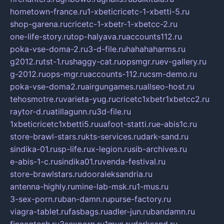
hometown-france.ru
1-xbeticricetc-1-xbetti-5.ru
shop-garena.ru
cricetc-1-xbetr-1-xbetcc-2.ru
one-life-story.ru
top-halyava.ru
accounts112.ru
poka-vse-doma-2.ru
3-d-file.ru
hahahaharms.ru
g2012.ru
tst-1.ru
shaggy-cat.ru
opsmgr.ru
ev-gallery.ru
g-2012.ru
ops-mgr.ru
accounts-112.ru
csm-demo.ru
poka-vse-doma2.ru
airgungames.ru
allseo-host.ru
tehosmotre.ru
varieta-yug.ru
cricetc1xbetr1xbetcc2.ru
raytor-d.ru
atillagunn.ru
3d-file.ru
1xbeticricetc1xbetti5.ru
uafoot-statti.ru
e-abis1c.ru
store-brawl-stars.ru
kts-services.ru
dark-sand.ru
sindika-01.ru
sp-life.ru
x-legion.ru
sib-archives.ru
e-abis-1-c.ru
sindika01.ru
venda-festival.ru
store-brawlstars.ru
dooraleksandria.ru
antenna-highly.ru
mine-lab-msk.ru
1-mus.ru
3-sex-porn.ru
ban-damn.ru
purse-factory.ru
viagra-tablet.ru
fasbags.ru
adler-jun.ru
bandamn.ru