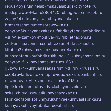
fincontech.ru
3sexporn.ru
1mus.ru
darksand.ru
rebus-toys.ru
minelab-msk.ru
alabuga-cityhotel.ru
medsprawo-4-ka.ru
2864420.ru
blagodarenie-spb.ru
zajmy24.ru
tovudyi-4-kuhnyanazakaz.ru
brazzerscom.ru
medsprawo4ka.ru
xehyroo5kuhnyanazakaz.ru
fabrikayfabrikaefabrika.ru
vskrytie-zamkov-moskva-113.ru
biletnadom.ru
zed-online.ru
pimchax.ru
brazzers-hd.ru
z-host.ru
kitubeu2kuhnyanazakaz.ru
naperekate.ru
kuhnyaofabrikaufabrik.ru
kitubeu-2-kuhnyanazakaz.ru
xehyroo-5-kuhnyanazakaz.ru
cs-68.ru
guzywia-4-kuhnyanazakaz.ru
mir-tk.ru
vlknrussia.ru
cs68.ru
vladivostok-map.ru
video-seks.ru
bankaribi.ru
raszar.ru
vskrytie-zamkov-moskva113.ru
lipetsktelecom.ru
tovudyi4kuhnyanazakaz.ru
seksuzb.ru
guzywia4kuhnyanazakaz.ru
fabrikaofabrikaokuhny.ru
kuhnyaekuhnyaafabrika.ru
kuhnyaykuhnyayfabrika.ru
e-abis1c.ru