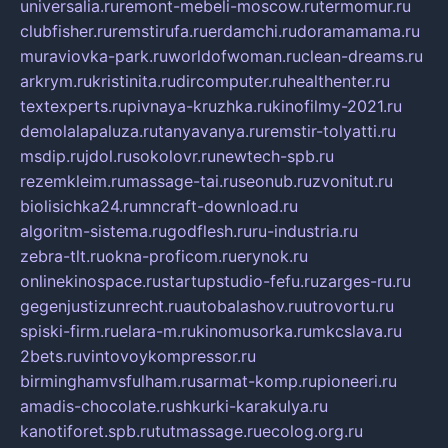
universalia.ru
remont-mebeli-moscow.ru
termomur.ru
clubfisher.ru
remstirufa.ru
erdamchi.ru
doramamama.ru
muraviovka-park.ru
worldofwoman.ru
clean-dreams.ru
arkrym.ru
kristinita.ru
dircomputer.ru
healthenter.ru
textexperts.ru
pivnaya-kruzhka.ru
kinofilmy-2021.ru
demolalapaluza.ru
tanyavanya.ru
remstir-tolyatti.ru
msdip.ru
jdol.ru
sokolovr.ru
newtech-spb.ru
rezemkleim.ru
massage-tai.ru
seonub.ru
zvonitut.ru
biolisichka24.ru
mncraft-download.ru
algoritm-sistema.ru
godflesh.ru
ru-industria.ru
zebra-tlt.ru
okna-proficom.ru
erynok.ru
onlinekinospace.ru
startupstudio-fefu.ru
zarges-ru.ru
gegenjustizunrecht.ru
autobalashov.ru
utrovortu.ru
spiski-firm.ru
elara-m.ru
kinomusorka.ru
mkcslava.ru
2bets.ru
vintovoykompressor.ru
birminghamvsfulham.ru
sarmat-komp.ru
pioneeri.ru
amadis-chocolate.ru
shkurki-karakulya.ru
kanotiforet.spb.ru
tutmassage.ru
ecolog.org.ru