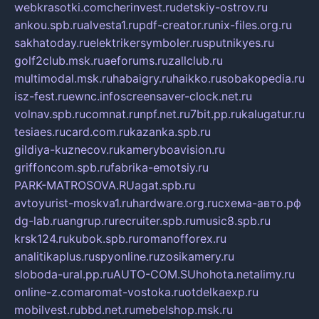
webkrasotki.com
cherinvest.ru
detskiy-ostrov.ru
ankou.spb.ru
alvesta1.ru
pdf-creator.ru
nix-files.org.ru
sakhatoday.ru
elektrikersymboler.ru
sputnikyes.ru
golf2club.msk.ru
aeforums.ru
zallclub.ru
multimodal.msk.ru
habaigry.ru
haikko.ru
sobakopedia.ru
isz-fest.ru
ewnc.info
screensaver-clock.net.ru
volnav.spb.ru
comnat.ru
npf.net.ru
7bit.pp.ru
kalugatur.ru
tesiaes.ru
card.com.ru
kazanka.spb.ru
gildiya-kuznecov.ru
kameryboavision.ru
griffoncom.spb.ru
fabrika-emotsiy.ru
PARK-MATROSOVA.RU
agat.spb.ru
avtoyurist-moskva1.ru
hardware.org.ru
схема-авто.рф
dg-lab.ru
angrup.ru
recruiter.spb.ru
music8.spb.ru
krsk124.ru
kubok.spb.ru
romanofforex.ru
analitikaplus.ru
spyonline.ru
zosikamery.ru
sloboda-ural.pp.ru
AUTO-COM.SU
hohota.net
alimy.ru
online-z.com
aromat-vostoka.ru
otdelkaexp.ru
mobilvest.ru
bbd.net.ru
mebelshop.msk.ru