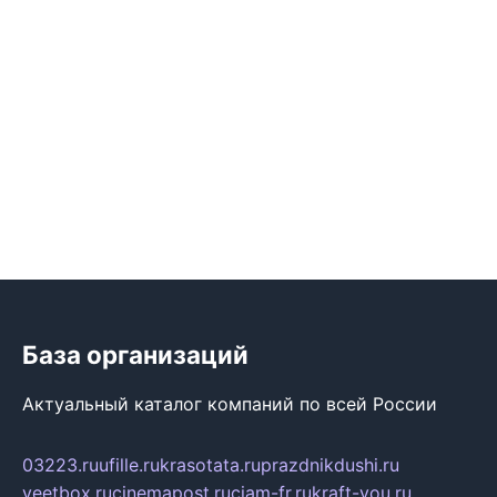
База организаций
Актуальный каталог компаний по всей России
03223.ru
ufille.ru
krasotata.ru
prazdnikdushi.ru
veetbox.ru
cinemapost.ru
ciam-fr.ru
kraft-you.ru