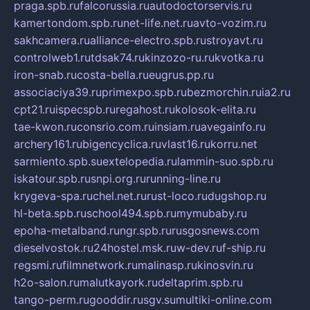
praga.spb.ru
falcorussia.ru
autodoctorservis.ru
kamertondom.spb.ru
net-life.net.ru
avto-vozim.ru
sakhcamera.ru
alliance-electro.spb.ru
stroyavt.ru
controlweb1.ru
tdsak74.ru
kinzozo-ru.ru
kvotka.ru
iron-snab.ru
costa-bella.ru
eugrus.pp.ru
associaciya39.ru
primexpo.spb.ru
bezmorchin.ru
ia2.ru
cpt21.ru
ispecspb.ru
regahost.ru
kolosok-elita.ru
tae-kwon.ru
consrio.com.ru
insiam.ru
avegainfo.ru
archery161.ru
bigencyclica.ru
vlast16.ru
korru.net
sarmiento.spb.su
extelopedia.ru
lammin-suo.spb.ru
iskatour.spb.ru
snpi.org.ru
running-line.ru
krygeva-spa.ru
chel.net.ru
rust-loco.ru
dugshop.ru
hl-beta.spb.ru
school494.spb.ru
mymubaby.ru
epoha-metalband.ru
ngr.spb.ru
rusgosnews.com
dieselvostok.ru
24hostel.msk.ru
w-dev.ru
f-ship.ru
regsmi.ru
filmnetwork.ru
malinasp.ru
kinosvin.ru
h2o-salon.ru
malutkayork.ru
deltaprim.spb.ru
tango-perm.ru
gooddir.ru
sgv.su
multiki-online.com