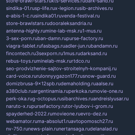
store-brawl-stars.ru
kts-services.ru
dark-sand.ru
sindika-01.ru
sp-life.ru
x-legion.ru
sib-archives.ru
e-abis-1-c.ru
sindika01.ru
venda-festival.ru
store-brawlstars.ru
dooraleksandria.ru
antenna-highly.ru
mine-lab-msk.ru
1-mus.ru
3-sex-porn.ru
ban-damn.ru
purse-factory.ru
viagra-tablet.ru
fasbags.ru
adler-jun.ru
bandamn.ru
fincontech.ru
3sexporn.ru
1mus.ru
darksand.ru
rebus-toys.ru
minelab-msk.ru
rtdco.ru
seo-prodvizhenie-sajtov-stroitelnyh-kompanij.ru
card-voice.ru
rulonnyygazon177.ru
snow-guard.ru
domizbrusa-9x12spb.ru
demaholding.ru
aalse.ru
a380club.ru
argentinamia.ru
perkoka.ru
movie-one.ru
perk-oka.ru
g-octopus.ru
sibarchives.ru
andreislyusar.ru
naruto-x.ru
pursefactory.ru
tor-lyubov-i-grom.ru
spayderhed-2022.ru
movieone.ru
evro-dez.ru
webamator.ru
ma-absolut1.ru
avtopomosch27.ru
nv-750.ru
news-plain.ru
nertansaga.ru
delanalad.ru