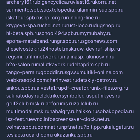
archery161.ru
bigencyclica.ru
vlast16.ru
korru.net
sarmiento.spb.su
extelopedia.ru
lammin-suo.spb.ru
iskatour.spb.ru
snpi.org.ru
running-line.ru
krygeva-spa.ru
chel.net.ru
rust-loco.ru
dugshop.ru
hl-beta.spb.ru
school494.spb.ru
mymubaby.ru
epoha-metalband.ru
ngr.spb.ru
rusgosnews.com
dieselvostok.ru
24hostel.msk.ru
w-dev.ru
f-ship.ru
regsmi.ru
filmnetwork.ru
malinasp.ru
kinosvin.ru
h2o-salon.ru
malutkayork.ru
deltaprim.spb.ru
tango-perm.ru
gooddir.ru
sgv.su
multiki-online.com
webkrasotki.com
cherinvest.ru
detskiy-ostrov.ru
ankou.spb.ru
alvesta1.ru
pdf-creator.ru
nix-files.org.ru
sakhatoday.ru
elektrikersymboler.ru
sputnikyes.ru
golf2club.msk.ru
aeforums.ru
zallclub.ru
multimodal.msk.ru
habaigry.ru
haikko.ru
sobakopedia.ru
isz-fest.ru
ewnc.info
screensaver-clock.net.ru
volnav.spb.ru
comnat.ru
npf.net.ru
7bit.pp.ru
kalugatur.ru
tesiaes.ru
card.com.ru
kazanka.spb.ru