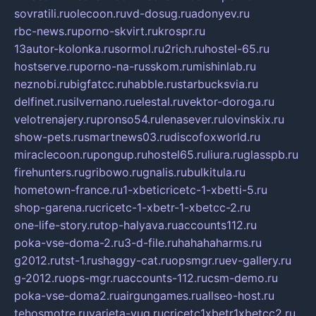
sovratili.ru
olecoon.ru
vd-dosug.ru
adonyev.ru
rbc-news.ru
porno-skvirt.ru
krospr.ru
13autor-kolonka.ru
sormol.ru
2rich.ru
hostel-65.ru
hostserve.ru
porno-na-russkom.ru
mishinlab.ru
neznobi.ru
bigfatcc.ru
habble.ru
starbucksvia.ru
delfinet.ru
silvernano.ru
elestal.ru
vektor-doroga.ru
velotrenajery.ru
pronso54.ru
lenasever.ru
lovinskix.ru
show-pets.ru
smartnews03.ru
discofoxworld.ru
miraclecoon.ru
pongup.ru
hostel65.ru
liura.ru
glasspb.ru
firehunters.ru
gribowo.ru
gnalis.ru
bulkitula.ru
hometown-france.ru
1-xbeticricetc-1-xbetti-5.ru
shop-garena.ru
cricetc-1-xbetr-1-xbetcc-2.ru
one-life-story.ru
top-halyava.ru
accounts112.ru
poka-vse-doma-2.ru
3-d-file.ru
hahahaharms.ru
g2012.ru
tst-1.ru
shaggy-cat.ru
opsmgr.ru
ev-gallery.ru
g-2012.ru
ops-mgr.ru
accounts-112.ru
csm-demo.ru
poka-vse-doma2.ru
airgungames.ru
allseo-host.ru
tehosmotre.ru
varieta-yug.ru
cricetc1xbetr1xbetcc2.ru