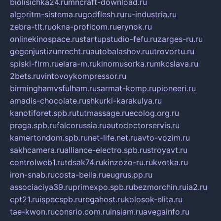
biolisichka24.ru
mncraft-download.ru
algoritm-sistema.ru
godflesh.ru
ru-industria.ru
zebra-tlt.ru
okna-proficom.ru
erynok.ru
onlinekinospace.ru
startupstudio-fefu.ru
zarges-ru.ru
gegenjustizunrecht.ru
autobalashov.ru
utrovortu.ru
spiski-firm.ru
elara-m.ru
kinomusorka.ru
mkcslava.ru
2bets.ru
vintovoykompressor.ru
birminghamvsfulham.ru
sarmat-komp.ru
pioneeri.ru
amadis-chocolate.ru
shkurki-karakulya.ru
kanotiforet.spb.ru
tutmassage.ru
ecolog.org.ru
praga.spb.ru
falcorussia.ru
autodoctorservis.ru
kamertondom.spb.ru
net-life.net.ru
avto-vozim.ru
sakhcamera.ru
alliance-electro.spb.ru
stroyavt.ru
controlweb1.ru
tdsak74.ru
kinzozo-ru.ru
kvotka.ru
iron-snab.ru
costa-bella.ru
eugrus.pp.ru
associaciya39.ru
primexpo.spb.ru
bezmorchin.ru
ia2.ru
cpt21.ru
ispecspb.ru
regahost.ru
kolosok-elita.ru
tae-kwon.ru
consrio.com.ru
insiam.ru
avegainfo.ru