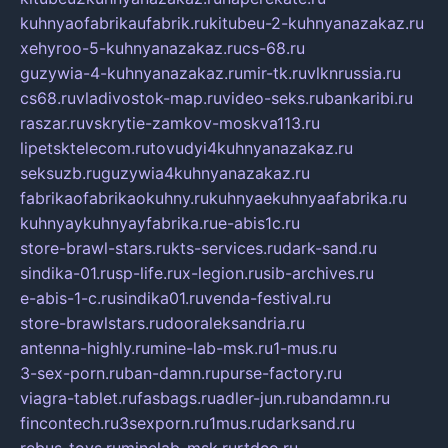
kuhnyaofabrikaufabrik.ru
kitubeu-2-kuhnyanazakaz.ru
xehyroo-5-kuhnyanazakaz.ru
cs-68.ru
guzywia-4-kuhnyanazakaz.ru
mir-tk.ru
vlknrussia.ru
cs68.ru
vladivostok-map.ru
video-seks.ru
bankaribi.ru
raszar.ru
vskrytie-zamkov-moskva113.ru
lipetsktelecom.ru
tovudyi4kuhnyanazakaz.ru
seksuzb.ru
guzywia4kuhnyanazakaz.ru
fabrikaofabrikaokuhny.ru
kuhnyaekuhnyaafabrika.ru
kuhnyaykuhnyayfabrika.ru
e-abis1c.ru
store-brawl-stars.ru
kts-services.ru
dark-sand.ru
sindika-01.ru
sp-life.ru
x-legion.ru
sib-archives.ru
e-abis-1-c.ru
sindika01.ru
venda-festival.ru
store-brawlstars.ru
dooraleksandria.ru
antenna-highly.ru
mine-lab-msk.ru
1-mus.ru
3-sex-porn.ru
ban-damn.ru
purse-factory.ru
viagra-tablet.ru
fasbags.ru
adler-jun.ru
bandamn.ru
fincontech.ru
3sexporn.ru
1mus.ru
darksand.ru
rebus-toys.ru
minelab-msk.ru
rtdco.ru