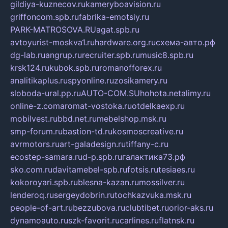
gildiya-kuznecov.ru
kameryboavision.ru
griffoncom.spb.ru
fabrika-emotsiy.ru
PARK-MATROSOVA.RU
agat.spb.ru
avtoyurist-moskva1.ru
hardware.org.ru
схема-авто.рф
dg-lab.ru
angrup.ru
recruiter.spb.ru
music8.spb.ru
krsk124.ru
kubok.spb.ru
romanofforex.ru
analitikaplus.ru
spyonline.ru
zosikamery.ru
sloboda-ural.pp.ru
AUTO-COM.SU
hohota.net
alimy.ru
online-z.com
aromat-vostoka.ru
otdelkaexp.ru
mobilvest.ru
bbd.net.ru
mebelshop.msk.ru
smp-forum.ru
bastion-td.ru
kosmoscreative.ru
avrmotors.ru
art-galadesign.ru
tiffany-c.ru
ecostep-samara.ru
d-p.spb.ru
галактика73.рф
sko.com.ru
davitamebel-spb.ru
fotsis.ru
tesiaes.ru
kokoroyari.spb.ru
blesna-kazan.ru
mossilver.ru
lenderoq.ru
sergeydobrin.ru
tochkazvuka.msk.ru
people-of-art.ru
bezzubova.ru
clubtibet.ru
orior-aks.ru
dynamoauto.ru
szk-favorit.ru
carlines.ru
flatnsk.ru