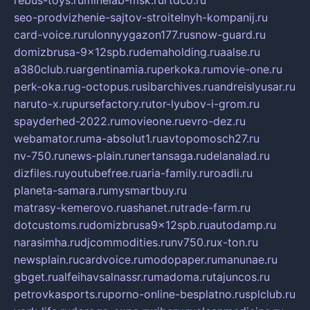
seo-prodvizhenie-sajtov-stroitelnyh-kompanij.ru
card-voice.ru
rulonnyygazon177.ru
snow-guard.ru
domizbrusa-9x12spb.ru
demaholding.ru
aalse.ru
a380club.ru
argentinamia.ru
perkoka.ru
movie-one.ru
perk-oka.ru
g-octopus.ru
sibarchives.ru
andreislyusar.ru
naruto-x.ru
pursefactory.ru
tor-lyubov-i-grom.ru
spayderhed-2022.ru
movieone.ru
evro-dez.ru
webamator.ru
ma-absolut1.ru
avtopomosch27.ru
nv-750.ru
news-plain.ru
nertansaga.ru
delanalad.ru
dizfiles.ru
youtubefree.ru
aria-family.ru
roadli.ru
planeta-samara.ru
mysmartbuy.ru
matrasy-kemerovo.ru
ashanet.ru
trade-farm.ru
dotcustoms.ru
domizbrusa9x12spb.ru
autodamp.ru
narasimha.ru
djcommodities.ru
nv750.ru
x-ton.ru
newsplain.ru
cardvoice.ru
modopaper.ru
manunae.ru
gbget.ru
alfeihavsalnassr.ru
madoma.ru
tajuncos.ru
petrovkasports.ru
porno-online-besplatno.ru
splclub.ru