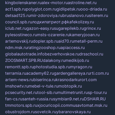
kingbolenskaner.ru
alex-motor.ru
astroline.net.ru
act1.spb.ru
polyglot.com.ru
gidlipetsk.ru
ooo-driada.ru
detsad125.ru
mir-zdoroviya.ru
bruslanovo.ru
siterem.ru
council.spb.ru
лодкипатриот.рф
kafekolizey.ru
iclub.net.ru
gazon-easy.ru
sugarepilekb.ru
grinox.ru
pylesostineco.ru
msts-ozarenie.ru
kameryjooan.ru
artemovskij.ru
dopler.spb.ru
aid70.ru
metall-perm.ru
ndm.msk.ru
ratingzooshop.ru
apiaccess.ru
globalautotrade.info
bezverhovskoe.ru
drsschool.ru
ZOOSMART.SPB.RU
dalakony.ru
medikijob.ru
remontt.spb.ru
photostudia.spb.ru
myragon.ru
terramia.ru
academy62.ru
gardengallereya.ru
rti.com.ru
artem-news.ru
biserinca.ru
krasnodarkurort.com
imshowtv.ru
mebel-v-tule.ru
mobtopik.ru
pcsecurity.net.ru
tool-sib.ru
multimetrunit.ru
sp-tour.ru
fan-cs.ru
santeh-russia.ru
symbian9.net.ru
DSHAIR.RU
tmmotors.spb.ru
xjocuricopii.com
musavtomat.msk.ru
obustrojdom.ru
sovetcik.ru
ybaranovskaya.ru