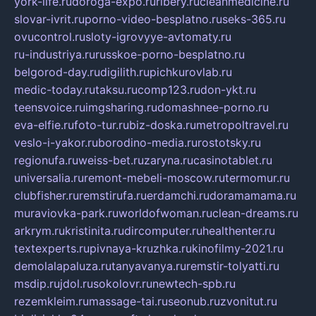
york-life.ru
doroga-expo.ru
ribery.ru
cleanmedicine.ru
slovar-ivrit.ru
porno-video-besplatno.ru
seks-365.ru
ovucontrol.ru
sloty-igrovyye-avtomaty.ru
ru-industriya.ru
russkoe-porno-besplatno.ru
belgorod-day.ru
digilith.ru
pichkurovlab.ru
medic-today.ru
taksu.ru
comp123.ru
don-ykt.ru
teensvoice.ru
imgsharing.ru
domashnee-porno.ru
eva-elfie.ru
foto-tur.ru
biz-doska.ru
metropoltravel.ru
veslo-i-yakor.ru
borodino-media.ru
rostotsky.ru
regionufa.ru
weiss-bet.ru
zaryna.ru
casinotablet.ru
universalia.ru
remont-mebeli-moscow.ru
termomur.ru
clubfisher.ru
remstirufa.ru
erdamchi.ru
doramamama.ru
muraviovka-park.ru
worldofwoman.ru
clean-dreams.ru
arkrym.ru
kristinita.ru
dircomputer.ru
healthenter.ru
textexperts.ru
pivnaya-kruzhka.ru
kinofilmy-2021.ru
demolalapaluza.ru
tanyavanya.ru
remstir-tolyatti.ru
msdip.ru
jdol.ru
sokolovr.ru
newtech-spb.ru
rezemkleim.ru
massage-tai.ru
seonub.ru
zvonitut.ru