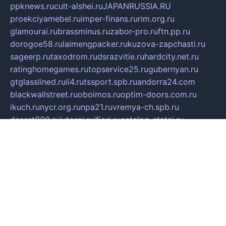
ppknews.ru
cult-alshei.ru
JAPANRUSSIA.RU
proekciyamebel.ru
imper-finans.ru
rim.org.ru
glamourai.ru
brassminus.ru
zabor-pro.ru
ftn.pp.ru
dorogoe58.ru
laimengpacker.ru
kuzova-zapchasti.ru
sageerp.ru
taxodrom.ru
dsrazvitie.ru
hardcity.net.ru
ratinghomegames.ru
topservice25.ru
gubernyan.ru
gtglasslined.ru
ii4.ru
tssport.spb.ru
andorra24.com
blackwallstreet.ru
oboimos.ru
optim-doors.com.ru
ikuch.ru
nycr.org.ru
npa21.ru
vremya-ch.spb.ru
desert000.ru
ivtorgi.ru
ifiori.ru
catalog-statei.ru
dcv.org.ru
spetsmaster174.ru
ipkameryhiseeu.ru
dum26.ru
ruspol.spb.ru
fr-opendp.ru
kam-solnyshko.ru
cheyenne-arapaho.ru
sevzapmetal.spb.ru
ted-lapidus.spb.ru
parasite-eliminator.ru
sigma-complete.ru
modernworld.ru
dama-moda.ru
eholot-group.ru
sk-nvkz.ru
DRONGOLD.RU
democratia2.ru
i-farmer.ru
mass-sport.org
jablonex.spb.ru
bookmess.ru
linkword.ru