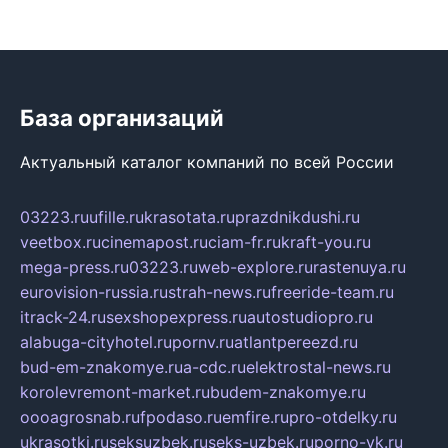
База организаций
Актуальный каталог компаний по всей России
03223.ru
ufille.ru
krasotata.ru
prazdnikdushi.ru
veetbox.ru
cinemapost.ru
ciam-fr.ru
kraft-you.ru
mega-press.ru
03223.ru
web-explore.ru
rastenuya.ru
eurovision-russia.ru
strah-news.ru
freeride-team.ru
itrack-24.ru
sexshopexpress.ru
autostudiopro.ru
alabuga-cityhotel.ru
pornv.ru
atlantpereezd.ru
bud-em-znakomye.ru
a-cdc.ru
elektrostal-news.ru
korolevremont-market.ru
budem-znakomye.ru
oooagrosnab.ru
fpodaso.ru
emfire.ru
pro-otdelky.ru
ukrasotki.ru
seksuzbek.ru
seks-uzbek.ru
porno-vk.ru