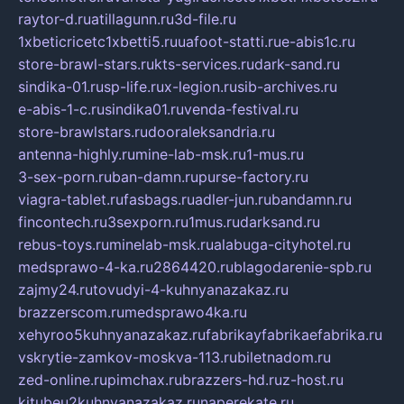
raytor-d.ru
atillagunn.ru
3d-file.ru
1xbeticricetc1xbetti5.ru
uafoot-statti.ru
e-abis1c.ru
store-brawl-stars.ru
kts-services.ru
dark-sand.ru
sindika-01.ru
sp-life.ru
x-legion.ru
sib-archives.ru
e-abis-1-c.ru
sindika01.ru
venda-festival.ru
store-brawlstars.ru
dooraleksandria.ru
antenna-highly.ru
mine-lab-msk.ru
1-mus.ru
3-sex-porn.ru
ban-damn.ru
purse-factory.ru
viagra-tablet.ru
fasbags.ru
adler-jun.ru
bandamn.ru
fincontech.ru
3sexporn.ru
1mus.ru
darksand.ru
rebus-toys.ru
minelab-msk.ru
alabuga-cityhotel.ru
medsprawo-4-ka.ru
2864420.ru
blagodarenie-spb.ru
zajmy24.ru
tovudyi-4-kuhnyanazakaz.ru
brazzerscom.ru
medsprawo4ka.ru
xehyroo5kuhnyanazakaz.ru
fabrikayfabrikaefabrika.ru
vskrytie-zamkov-moskva-113.ru
biletnadom.ru
zed-online.ru
pimchax.ru
brazzers-hd.ru
z-host.ru
kitubeu2kuhnyanazakaz.ru
naperekate.ru