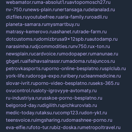
webamator.ru
ma-absolut1.ru
avtopomosch27.ru
nv-750.ru
news-plain.ru
nertansaga.ru
delanalad.ru
dizfiles.ru
youtubefree.ru
aria-family.ru
roadli.ru
planeta-samara.ru
mysmartbuy.ru
matrasy-kemerovo.ru
ashanet.ru
trade-farm.ru
dotcustoms.ru
domizbrusa9x12spb.ru
autodamp.ru
narasimha.ru
djcommodities.ru
nv750.ru
x-ton.ru
newsplain.ru
cardvoice.ru
modopaper.ru
manunae.ru
gbget.ru
alfeihavsalnassr.ru
madoma.ru
tajuncos.ru
petrovkasports.ru
porno-online-besplatno.ru
splclub.ru
york-life.ru
doroga-expo.ru
ribery.ru
cleanmedicine.ru
slovar-ivrit.ru
porno-video-besplatno.ru
seks-365.ru
ovucontrol.ru
sloty-igrovyye-avtomaty.ru
ru-industriya.ru
russkoe-porno-besplatno.ru
belgorod-day.ru
digilith.ru
pichkurovlab.ru
medic-today.ru
taksu.ru
comp123.ru
don-ykt.ru
teensvoice.ru
imgsharing.ru
domashnee-porno.ru
eva-elfie.ru
foto-tur.ru
biz-doska.ru
metropoltravel.ru