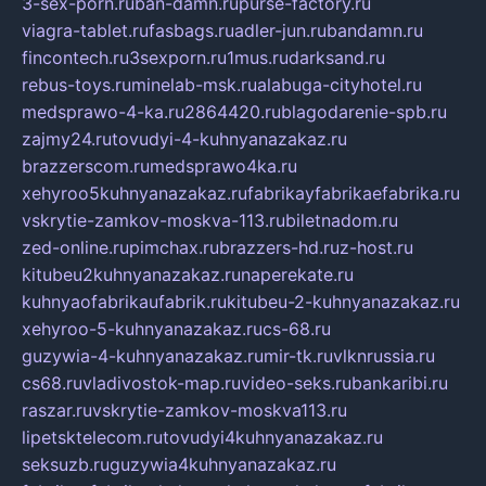
3-sex-porn.ru
ban-damn.ru
purse-factory.ru
viagra-tablet.ru
fasbags.ru
adler-jun.ru
bandamn.ru
fincontech.ru
3sexporn.ru
1mus.ru
darksand.ru
rebus-toys.ru
minelab-msk.ru
alabuga-cityhotel.ru
medsprawo-4-ka.ru
2864420.ru
blagodarenie-spb.ru
zajmy24.ru
tovudyi-4-kuhnyanazakaz.ru
brazzerscom.ru
medsprawo4ka.ru
xehyroo5kuhnyanazakaz.ru
fabrikayfabrikaefabrika.ru
vskrytie-zamkov-moskva-113.ru
biletnadom.ru
zed-online.ru
pimchax.ru
brazzers-hd.ru
z-host.ru
kitubeu2kuhnyanazakaz.ru
naperekate.ru
kuhnyaofabrikaufabrik.ru
kitubeu-2-kuhnyanazakaz.ru
xehyroo-5-kuhnyanazakaz.ru
cs-68.ru
guzywia-4-kuhnyanazakaz.ru
mir-tk.ru
vlknrussia.ru
cs68.ru
vladivostok-map.ru
video-seks.ru
bankaribi.ru
raszar.ru
vskrytie-zamkov-moskva113.ru
lipetsktelecom.ru
tovudyi4kuhnyanazakaz.ru
seksuzb.ru
guzywia4kuhnyanazakaz.ru