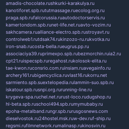
amadis-chocolate.ru
shkurki-karakulya.ru
kanotiforet.spb.ru
tutmassage.ru
ecolog.org.ru
praga.spb.ru
falcorussia.ru
autodoctorservis.ru
kamertondom.spb.ru
net-life.net.ru
avto-vozim.ru
sakhcamera.ru
alliance-electro.spb.ru
stroyavt.ru
controlweb1.ru
tdsak74.ru
kinzozo-ru.ru
kvotka.ru
iron-snab.ru
costa-bella.ru
eugrus.pp.ru
associaciya39.ru
primexpo.spb.ru
bezmorchin.ru
ia2.ru
cpt21.ru
ispecspb.ru
regahost.ru
kolosok-elita.ru
tae-kwon.ru
consrio.com.ru
insiam.ru
avegainfo.ru
archery161.ru
bigencyclica.ru
vlast16.ru
korru.net
sarmiento.spb.su
extelopedia.ru
lammin-suo.spb.ru
iskatour.spb.ru
snpi.org.ru
running-line.ru
krygeva-spa.ru
chel.net.ru
rust-loco.ru
dugshop.ru
hl-beta.spb.ru
school494.spb.ru
mymubaby.ru
epoha-metalband.ru
ngr.spb.ru
rusgosnews.com
dieselvostok.ru
24hostel.msk.ru
w-dev.ru
f-ship.ru
regsmi.ru
filmnetwork.ru
malinasp.ru
kinosvin.ru