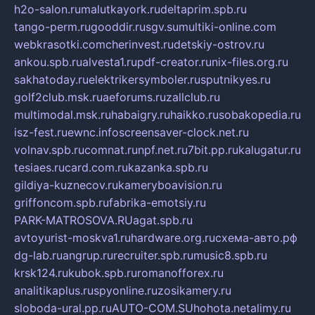
h2o-salon.ru
malutkayork.ru
deltaprim.spb.ru
tango-perm.ru
gooddir.ru
sgv.su
multiki-online.com
webkrasotki.com
cherinvest.ru
detskiy-ostrov.ru
ankou.spb.ru
alvesta1.ru
pdf-creator.ru
nix-files.org.ru
sakhatoday.ru
elektrikersymboler.ru
sputnikyes.ru
golf2club.msk.ru
aeforums.ru
zallclub.ru
multimodal.msk.ru
habaigry.ru
haikko.ru
sobakopedia.ru
isz-fest.ru
ewnc.info
screensaver-clock.net.ru
volnav.spb.ru
comnat.ru
npf.net.ru
7bit.pp.ru
kalugatur.ru
tesiaes.ru
card.com.ru
kazanka.spb.ru
gildiya-kuznecov.ru
kameryboavision.ru
griffoncom.spb.ru
fabrika-emotsiy.ru
PARK-MATROSOVA.RU
agat.spb.ru
avtoyurist-moskva1.ru
hardware.org.ru
схема-авто.рф
dg-lab.ru
angrup.ru
recruiter.spb.ru
music8.spb.ru
krsk124.ru
kubok.spb.ru
romanofforex.ru
analitikaplus.ru
spyonline.ru
zosikamery.ru
sloboda-ural.pp.ru
AUTO-COM.SU
hohota.net
alimy.ru