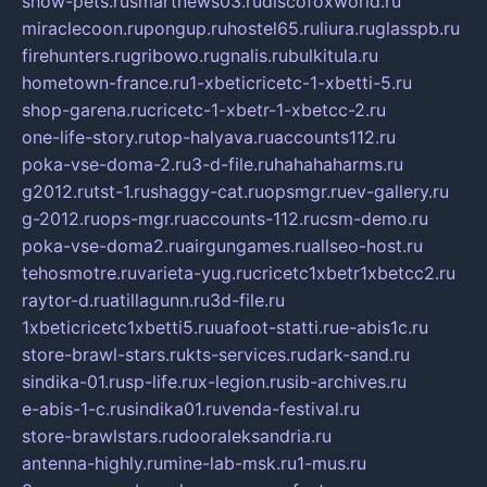
show-pets.ru
smartnews03.ru
discofoxworld.ru
miraclecoon.ru
pongup.ru
hostel65.ru
liura.ru
glasspb.ru
firehunters.ru
gribowo.ru
gnalis.ru
bulkitula.ru
hometown-france.ru
1-xbeticricetc-1-xbetti-5.ru
shop-garena.ru
cricetc-1-xbetr-1-xbetcc-2.ru
one-life-story.ru
top-halyava.ru
accounts112.ru
poka-vse-doma-2.ru
3-d-file.ru
hahahaharms.ru
g2012.ru
tst-1.ru
shaggy-cat.ru
opsmgr.ru
ev-gallery.ru
g-2012.ru
ops-mgr.ru
accounts-112.ru
csm-demo.ru
poka-vse-doma2.ru
airgungames.ru
allseo-host.ru
tehosmotre.ru
varieta-yug.ru
cricetc1xbetr1xbetcc2.ru
raytor-d.ru
atillagunn.ru
3d-file.ru
1xbeticricetc1xbetti5.ru
uafoot-statti.ru
e-abis1c.ru
store-brawl-stars.ru
kts-services.ru
dark-sand.ru
sindika-01.ru
sp-life.ru
x-legion.ru
sib-archives.ru
e-abis-1-c.ru
sindika01.ru
venda-festival.ru
store-brawlstars.ru
dooraleksandria.ru
antenna-highly.ru
mine-lab-msk.ru
1-mus.ru