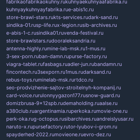
fabrikaofabrikaokuhny.ru
kuhnyaekuhnyaafabrika.ru
kuhnyaykuhnyayfabrika.ru
e-abis1c.ru
store-brawl-stars.ru
kts-services.ru
dark-sand.ru
sindika-01.ru
sp-life.ru
x-legion.ru
sib-archives.ru
e-abis-1-c.ru
sindika01.ru
venda-festival.ru
store-brawlstars.ru
dooraleksandria.ru
antenna-highly.ru
mine-lab-msk.ru
1-mus.ru
3-sex-porn.ru
ban-damn.ru
purse-factory.ru
viagra-tablet.ru
fasbags.ru
adler-jun.ru
bandamn.ru
fincontech.ru
3sexporn.ru
1mus.ru
darksand.ru
rebus-toys.ru
minelab-msk.ru
rtdco.ru
seo-prodvizhenie-sajtov-stroitelnyh-kompanij.ru
card-voice.ru
rulonnyygazon177.ru
snow-guard.ru
domizbrusa-9x12spb.ru
demaholding.ru
aalse.ru
a380club.ru
argentinamia.ru
perkoka.ru
movie-one.ru
perk-oka.ru
g-octopus.ru
sibarchives.ru
andreislyusar.ru
naruto-x.ru
pursefactory.ru
tor-lyubov-i-grom.ru
spayderhed-2022.ru
movieone.ru
evro-dez.ru