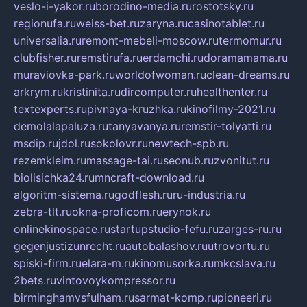
veslo-i-yakor.ru
borodino-media.ru
rostotsky.ru
regionufa.ru
weiss-bet.ru
zaryna.ru
casinotablet.ru
universalia.ru
remont-mebeli-moscow.ru
termomur.ru
clubfisher.ru
remstirufa.ru
erdamchi.ru
doramamama.ru
muraviovka-park.ru
worldofwoman.ru
clean-dreams.ru
arkrym.ru
kristinita.ru
dircomputer.ru
healthenter.ru
textexperts.ru
pivnaya-kruzhka.ru
kinofilmy-2021.ru
demolalapaluza.ru
tanyavanya.ru
remstir-tolyatti.ru
msdip.ru
jdol.ru
sokolovr.ru
newtech-spb.ru
rezemkleim.ru
massage-tai.ru
seonub.ru
zvonitut.ru
biolisichka24.ru
mncraft-download.ru
algoritm-sistema.ru
godflesh.ru
ru-industria.ru
zebra-tlt.ru
okna-proficom.ru
erynok.ru
onlinekinospace.ru
startupstudio-fefu.ru
zarges-ru.ru
gegenjustizunrecht.ru
autobalashov.ru
utrovortu.ru
spiski-firm.ru
elara-m.ru
kinomusorka.ru
mkcslava.ru
2bets.ru
vintovoykompressor.ru
birminghamvsfulham.ru
sarmat-komp.ru
pioneeri.ru