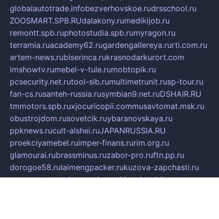
globalautotrade.info
bezverhovskoe.ru
drsschool.ru
ZOOSMART.SPB.RU
dalakony.ru
medikijob.ru
remontt.spb.ru
photostudia.spb.ru
myragon.ru
terramia.ru
academy62.ru
gardengallereya.ru
rti.com.ru
artem-news.ru
biserinca.ru
krasnodarkurort.com
imshowtv.ru
mebel-v-tule.ru
mobtopik.ru
pcsecurity.net.ru
tool-sib.ru
multimetrunit.ru
sp-tour.ru
fan-cs.ru
santeh-russia.ru
symbian9.net.ru
DSHAIR.RU
tmmotors.spb.ru
xjocuricopii.com
musavtomat.msk.ru
obustrojdom.ru
sovetcik.ru
ybaranovskaya.ru
ppknews.ru
cult-alshei.ru
JAPANRUSSIA.RU
proekciyamebel.ru
imper-finans.ru
rim.org.ru
glamourai.ru
brassminus.ru
zabor-pro.ru
ftn.pp.ru
dorogoe58.ru
laimengpacker.ru
kuzova-zapchasti.ru
sageerp.ru
taxodrom.ru
dsrazvitie.ru
hardcity.net.ru
ratinghomegames.ru
topservice25.ru
gubernyan.ru
gtglasslined.ru
ii4.ru
tssport.spb.ru
andorra24.com
blackwallstreet.ru
oboimos.ru
optim-doors.com.ru