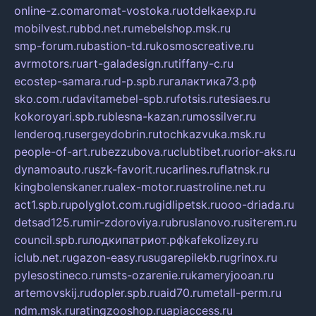
online-z.com
aromat-vostoka.ru
otdelkaexp.ru
mobilvest.ru
bbd.net.ru
mebelshop.msk.ru
smp-forum.ru
bastion-td.ru
kosmoscreative.ru
avrmotors.ru
art-galadesign.ru
tiffany-c.ru
ecostep-samara.ru
d-p.spb.ru
галактика73.рф
sko.com.ru
davitamebel-spb.ru
fotsis.ru
tesiaes.ru
kokoroyari.spb.ru
blesna-kazan.ru
mossilver.ru
lenderoq.ru
sergeydobrin.ru
tochkazvuka.msk.ru
people-of-art.ru
bezzubova.ru
clubtibet.ru
orior-aks.ru
dynamoauto.ru
szk-favorit.ru
carlines.ru
flatnsk.ru
kingbolenskaner.ru
alex-motor.ru
astroline.net.ru
act1.spb.ru
polyglot.com.ru
gidlipetsk.ru
ooo-driada.ru
detsad125.ru
mir-zdoroviya.ru
bruslanovo.ru
siterem.ru
council.spb.ru
лодкипатриот.рф
kafekolizey.ru
iclub.net.ru
gazon-easy.ru
sugarepilekb.ru
grinox.ru
pylesostineco.ru
msts-ozarenie.ru
kameryjooan.ru
artemovskij.ru
dopler.spb.ru
aid70.ru
metall-perm.ru
ndm.msk.ru
ratingzooshop.ru
apiaccess.ru