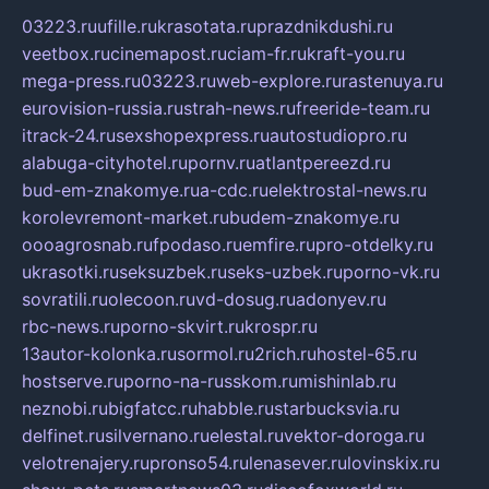
03223.ru
ufille.ru
krasotata.ru
prazdnikdushi.ru
veetbox.ru
cinemapost.ru
ciam-fr.ru
kraft-you.ru
mega-press.ru
03223.ru
web-explore.ru
rastenuya.ru
eurovision-russia.ru
strah-news.ru
freeride-team.ru
itrack-24.ru
sexshopexpress.ru
autostudiopro.ru
alabuga-cityhotel.ru
pornv.ru
atlantpereezd.ru
bud-em-znakomye.ru
a-cdc.ru
elektrostal-news.ru
korolevremont-market.ru
budem-znakomye.ru
oooagrosnab.ru
fpodaso.ru
emfire.ru
pro-otdelky.ru
ukrasotki.ru
seksuzbek.ru
seks-uzbek.ru
porno-vk.ru
sovratili.ru
olecoon.ru
vd-dosug.ru
adonyev.ru
rbc-news.ru
porno-skvirt.ru
krospr.ru
13autor-kolonka.ru
sormol.ru
2rich.ru
hostel-65.ru
hostserve.ru
porno-na-russkom.ru
mishinlab.ru
neznobi.ru
bigfatcc.ru
habble.ru
starbucksvia.ru
delfinet.ru
silvernano.ru
elestal.ru
vektor-doroga.ru
velotrenajery.ru
pronso54.ru
lenasever.ru
lovinskix.ru