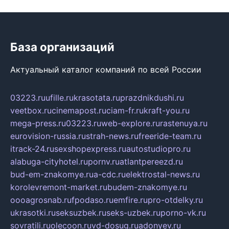
База организаций
Актуальный каталог компаний по всей России
03223.ru
ufille.ru
krasotata.ru
prazdnikdushi.ru
veetbox.ru
cinemapost.ru
ciam-fr.ru
kraft-you.ru
mega-press.ru
03223.ru
web-explore.ru
rastenuya.ru
eurovision-russia.ru
strah-news.ru
freeride-team.ru
itrack-24.ru
sexshopexpress.ru
autostudiopro.ru
alabuga-cityhotel.ru
pornv.ru
atlantpereezd.ru
bud-em-znakomye.ru
a-cdc.ru
elektrostal-news.ru
korolevremont-market.ru
budem-znakomye.ru
oooagrosnab.ru
fpodaso.ru
emfire.ru
pro-otdelky.ru
ukrasotki.ru
seksuzbek.ru
seks-uzbek.ru
porno-vk.ru
sovratili.ru
olecoon.ru
vd-dosug.ru
adonyev.ru