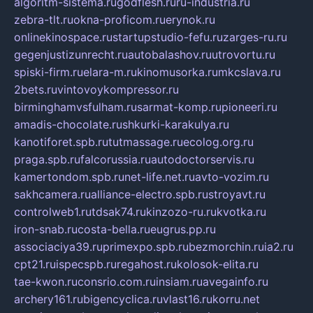
algoritm-sistema.ru
godflesh.ru
ru-industria.ru
zebra-tlt.ru
okna-proficom.ru
erynok.ru
onlinekinospace.ru
startupstudio-fefu.ru
zarges-ru.ru
gegenjustizunrecht.ru
autobalashov.ru
utrovortu.ru
spiski-firm.ru
elara-m.ru
kinomusorka.ru
mkcslava.ru
2bets.ru
vintovoykompressor.ru
birminghamvsfulham.ru
sarmat-komp.ru
pioneeri.ru
amadis-chocolate.ru
shkurki-karakulya.ru
kanotiforet.spb.ru
tutmassage.ru
ecolog.org.ru
praga.spb.ru
falcorussia.ru
autodoctorservis.ru
kamertondom.spb.ru
net-life.net.ru
avto-vozim.ru
sakhcamera.ru
alliance-electro.spb.ru
stroyavt.ru
controlweb1.ru
tdsak74.ru
kinzozo-ru.ru
kvotka.ru
iron-snab.ru
costa-bella.ru
eugrus.pp.ru
associaciya39.ru
primexpo.spb.ru
bezmorchin.ru
ia2.ru
cpt21.ru
ispecspb.ru
regahost.ru
kolosok-elita.ru
tae-kwon.ru
consrio.com.ru
insiam.ru
avegainfo.ru
archery161.ru
bigencyclica.ru
vlast16.ru
korru.net