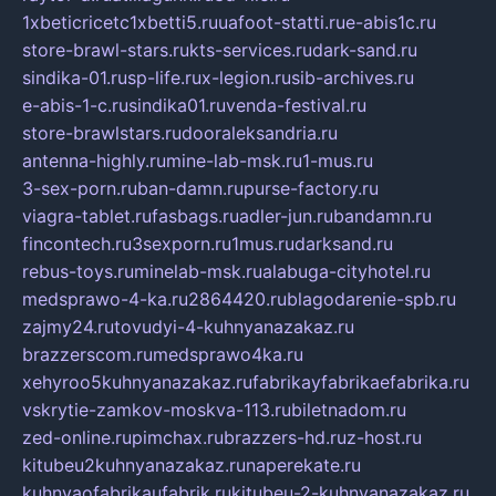
1xbeticricetc1xbetti5.ru
uafoot-statti.ru
e-abis1c.ru
store-brawl-stars.ru
kts-services.ru
dark-sand.ru
sindika-01.ru
sp-life.ru
x-legion.ru
sib-archives.ru
e-abis-1-c.ru
sindika01.ru
venda-festival.ru
store-brawlstars.ru
dooraleksandria.ru
antenna-highly.ru
mine-lab-msk.ru
1-mus.ru
3-sex-porn.ru
ban-damn.ru
purse-factory.ru
viagra-tablet.ru
fasbags.ru
adler-jun.ru
bandamn.ru
fincontech.ru
3sexporn.ru
1mus.ru
darksand.ru
rebus-toys.ru
minelab-msk.ru
alabuga-cityhotel.ru
medsprawo-4-ka.ru
2864420.ru
blagodarenie-spb.ru
zajmy24.ru
tovudyi-4-kuhnyanazakaz.ru
brazzerscom.ru
medsprawo4ka.ru
xehyroo5kuhnyanazakaz.ru
fabrikayfabrikaefabrika.ru
vskrytie-zamkov-moskva-113.ru
biletnadom.ru
zed-online.ru
pimchax.ru
brazzers-hd.ru
z-host.ru
kitubeu2kuhnyanazakaz.ru
naperekate.ru
kuhnyaofabrikaufabrik.ru
kitubeu-2-kuhnyanazakaz.ru