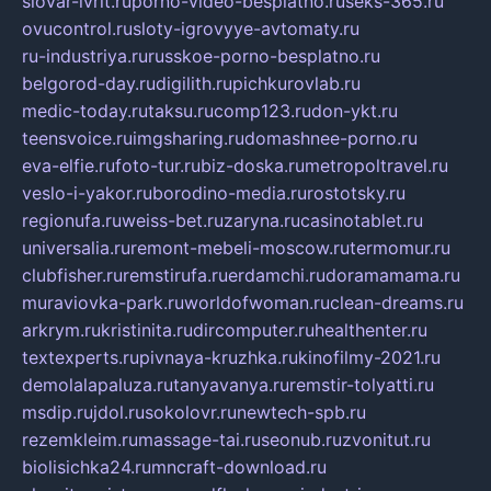
slovar-ivrit.ru
porno-video-besplatno.ru
seks-365.ru
ovucontrol.ru
sloty-igrovyye-avtomaty.ru
ru-industriya.ru
russkoe-porno-besplatno.ru
belgorod-day.ru
digilith.ru
pichkurovlab.ru
medic-today.ru
taksu.ru
comp123.ru
don-ykt.ru
teensvoice.ru
imgsharing.ru
domashnee-porno.ru
eva-elfie.ru
foto-tur.ru
biz-doska.ru
metropoltravel.ru
veslo-i-yakor.ru
borodino-media.ru
rostotsky.ru
regionufa.ru
weiss-bet.ru
zaryna.ru
casinotablet.ru
universalia.ru
remont-mebeli-moscow.ru
termomur.ru
clubfisher.ru
remstirufa.ru
erdamchi.ru
doramamama.ru
muraviovka-park.ru
worldofwoman.ru
clean-dreams.ru
arkrym.ru
kristinita.ru
dircomputer.ru
healthenter.ru
textexperts.ru
pivnaya-kruzhka.ru
kinofilmy-2021.ru
demolalapaluza.ru
tanyavanya.ru
remstir-tolyatti.ru
msdip.ru
jdol.ru
sokolovr.ru
newtech-spb.ru
rezemkleim.ru
massage-tai.ru
seonub.ru
zvonitut.ru
biolisichka24.ru
mncraft-download.ru