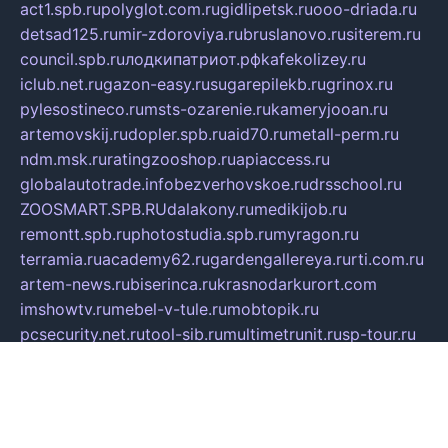
act1.spb.ru
polyglot.com.ru
gidlipetsk.ru
ooo-driada.ru
detsad125.ru
mir-zdoroviya.ru
bruslanovo.ru
siterem.ru
council.spb.ru
лодкипатриот.рф
kafekolizey.ru
iclub.net.ru
gazon-easy.ru
sugarepilekb.ru
grinox.ru
pylesostineco.ru
msts-ozarenie.ru
kameryjooan.ru
artemovskij.ru
dopler.spb.ru
aid70.ru
metall-perm.ru
ndm.msk.ru
ratingzooshop.ru
apiaccess.ru
globalautotrade.info
bezverhovskoe.ru
drsschool.ru
ZOOSMART.SPB.RU
dalakony.ru
medikijob.ru
remontt.spb.ru
photostudia.spb.ru
myragon.ru
terramia.ru
academy62.ru
gardengallereya.ru
rti.com.ru
artem-news.ru
biserinca.ru
krasnodarkurort.com
imshowtv.ru
mebel-v-tule.ru
mobtopik.ru
pcsecurity.net.ru
tool-sib.ru
multimetrunit.ru
sp-tour.ru
fan-cs.ru
santeh-russia.ru
symbian9.net.ru
DSHAIR.RU
tmmotors.spb.ru
xjocuricopii.com
musavtomat.msk.ru
obustrojdom.ru
sovetcik.ru
ybaranovskaya.ru
ppknews.ru
cult-alshei.ru
JAPANRUSSIA.RU