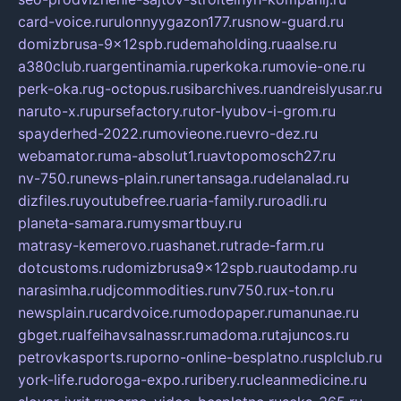
card-voice.ru
rulonnyygazon177.ru
snow-guard.ru
domizbrusa-9x12spb.ru
demaholding.ru
aalse.ru
a380club.ru
argentinamia.ru
perkoka.ru
movie-one.ru
perk-oka.ru
g-octopus.ru
sibarchives.ru
andreislyusar.ru
naruto-x.ru
pursefactory.ru
tor-lyubov-i-grom.ru
spayderhed-2022.ru
movieone.ru
evro-dez.ru
webamator.ru
ma-absolut1.ru
avtopomosch27.ru
nv-750.ru
news-plain.ru
nertansaga.ru
delanalad.ru
dizfiles.ru
youtubefree.ru
aria-family.ru
roadli.ru
planeta-samara.ru
mysmartbuy.ru
matrasy-kemerovo.ru
ashanet.ru
trade-farm.ru
dotcustoms.ru
domizbrusa9x12spb.ru
autodamp.ru
narasimha.ru
djcommodities.ru
nv750.ru
x-ton.ru
newsplain.ru
cardvoice.ru
modopaper.ru
manunae.ru
gbget.ru
alfeihavsalnassr.ru
madoma.ru
tajuncos.ru
petrovkasports.ru
porno-online-besplatno.ru
splclub.ru
york-life.ru
doroga-expo.ru
ribery.ru
cleanmedicine.ru