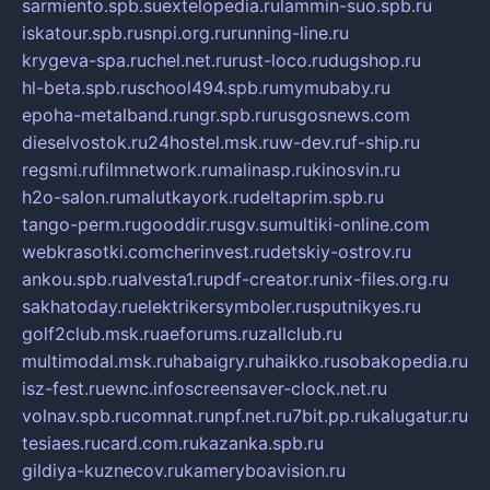
sarmiento.spb.su
extelopedia.ru
lammin-suo.spb.ru
iskatour.spb.ru
snpi.org.ru
running-line.ru
krygeva-spa.ru
chel.net.ru
rust-loco.ru
dugshop.ru
hl-beta.spb.ru
school494.spb.ru
mymubaby.ru
epoha-metalband.ru
ngr.spb.ru
rusgosnews.com
dieselvostok.ru
24hostel.msk.ru
w-dev.ru
f-ship.ru
regsmi.ru
filmnetwork.ru
malinasp.ru
kinosvin.ru
h2o-salon.ru
malutkayork.ru
deltaprim.spb.ru
tango-perm.ru
gooddir.ru
sgv.su
multiki-online.com
webkrasotki.com
cherinvest.ru
detskiy-ostrov.ru
ankou.spb.ru
alvesta1.ru
pdf-creator.ru
nix-files.org.ru
sakhatoday.ru
elektrikersymboler.ru
sputnikyes.ru
golf2club.msk.ru
aeforums.ru
zallclub.ru
multimodal.msk.ru
habaigry.ru
haikko.ru
sobakopedia.ru
isz-fest.ru
ewnc.info
screensaver-clock.net.ru
volnav.spb.ru
comnat.ru
npf.net.ru
7bit.pp.ru
kalugatur.ru
tesiaes.ru
card.com.ru
kazanka.spb.ru
gildiya-kuznecov.ru
kameryboavision.ru