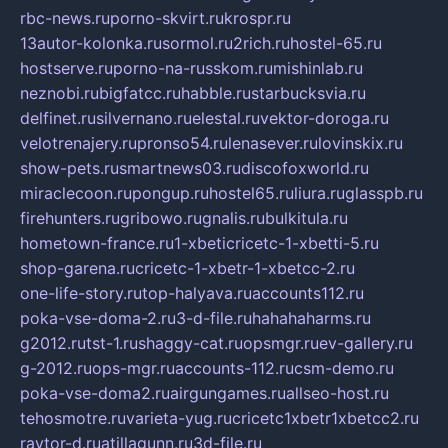
rbc-news.ru
porno-skvirt.ru
krospr.ru
13autor-kolonka.ru
sormol.ru
2rich.ru
hostel-65.ru
hostserve.ru
porno-na-russkom.ru
mishinlab.ru
neznobi.ru
bigfatcc.ru
habble.ru
starbucksvia.ru
delfinet.ru
silvernano.ru
elestal.ru
vektor-doroga.ru
velotrenajery.ru
pronso54.ru
lenasever.ru
lovinskix.ru
show-pets.ru
smartnews03.ru
discofoxworld.ru
miraclecoon.ru
pongup.ru
hostel65.ru
liura.ru
glasspb.ru
firehunters.ru
gribowo.ru
gnalis.ru
bulkitula.ru
hometown-france.ru
1-xbeticricetc-1-xbetti-5.ru
shop-garena.ru
cricetc-1-xbetr-1-xbetcc-2.ru
one-life-story.ru
top-halyava.ru
accounts112.ru
poka-vse-doma-2.ru
3-d-file.ru
hahahaharms.ru
g2012.ru
tst-1.ru
shaggy-cat.ru
opsmgr.ru
ev-gallery.ru
g-2012.ru
ops-mgr.ru
accounts-112.ru
csm-demo.ru
poka-vse-doma2.ru
airgungames.ru
allseo-host.ru
tehosmotre.ru
varieta-yug.ru
cricetc1xbetr1xbetcc2.ru
raytor-d.ru
atillagunn.ru
3d-file.ru