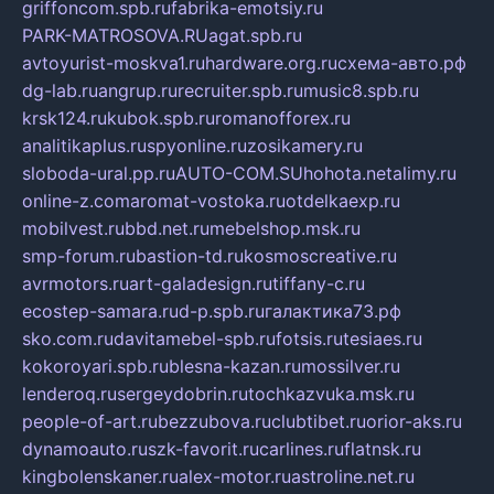
griffoncom.spb.ru
fabrika-emotsiy.ru
PARK-MATROSOVA.RU
agat.spb.ru
avtoyurist-moskva1.ru
hardware.org.ru
схема-авто.рф
dg-lab.ru
angrup.ru
recruiter.spb.ru
music8.spb.ru
krsk124.ru
kubok.spb.ru
romanofforex.ru
analitikaplus.ru
spyonline.ru
zosikamery.ru
sloboda-ural.pp.ru
AUTO-COM.SU
hohota.net
alimy.ru
online-z.com
aromat-vostoka.ru
otdelkaexp.ru
mobilvest.ru
bbd.net.ru
mebelshop.msk.ru
smp-forum.ru
bastion-td.ru
kosmoscreative.ru
avrmotors.ru
art-galadesign.ru
tiffany-c.ru
ecostep-samara.ru
d-p.spb.ru
галактика73.рф
sko.com.ru
davitamebel-spb.ru
fotsis.ru
tesiaes.ru
kokoroyari.spb.ru
blesna-kazan.ru
mossilver.ru
lenderoq.ru
sergeydobrin.ru
tochkazvuka.msk.ru
people-of-art.ru
bezzubova.ru
clubtibet.ru
orior-aks.ru
dynamoauto.ru
szk-favorit.ru
carlines.ru
flatnsk.ru
kingbolenskaner.ru
alex-motor.ru
astroline.net.ru