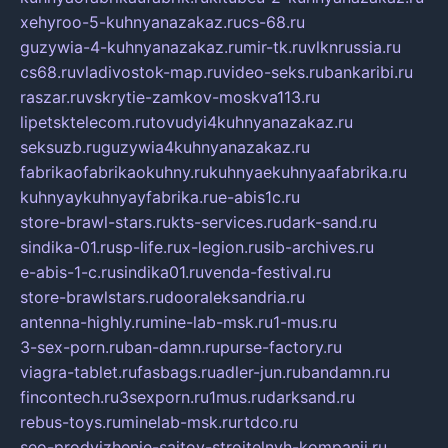
xehyroo-5-kuhnyanazakaz.ru
cs-68.ru
guzywia-4-kuhnyanazakaz.ru
mir-tk.ru
vlknrussia.ru
cs68.ru
vladivostok-map.ru
video-seks.ru
bankaribi.ru
raszar.ru
vskrytie-zamkov-moskva113.ru
lipetsktelecom.ru
tovudyi4kuhnyanazakaz.ru
seksuzb.ru
guzywia4kuhnyanazakaz.ru
fabrikaofabrikaokuhny.ru
kuhnyaekuhnyaafabrika.ru
kuhnyaykuhnyayfabrika.ru
e-abis1c.ru
store-brawl-stars.ru
kts-services.ru
dark-sand.ru
sindika-01.ru
sp-life.ru
x-legion.ru
sib-archives.ru
e-abis-1-c.ru
sindika01.ru
venda-festival.ru
store-brawlstars.ru
dooraleksandria.ru
antenna-highly.ru
mine-lab-msk.ru
1-mus.ru
3-sex-porn.ru
ban-damn.ru
purse-factory.ru
viagra-tablet.ru
fasbags.ru
adler-jun.ru
bandamn.ru
fincontech.ru
3sexporn.ru
1mus.ru
darksand.ru
rebus-toys.ru
minelab-msk.ru
rtdco.ru
seo-prodvizhenie-sajtov-stroitelnyh-kompanij.ru