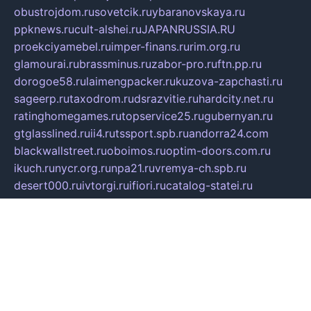
obustrojdom.ru
sovetcik.ru
ybaranovskaya.ru
ppknews.ru
cult-alshei.ru
JAPANRUSSIA.RU
proekciyamebel.ru
imper-finans.ru
rim.org.ru
glamourai.ru
brassminus.ru
zabor-pro.ru
ftn.pp.ru
dorogoe58.ru
laimengpacker.ru
kuzova-zapchasti.ru
sageerp.ru
taxodrom.ru
dsrazvitie.ru
hardcity.net.ru
ratinghomegames.ru
topservice25.ru
gubernyan.ru
gtglasslined.ru
ii4.ru
tssport.spb.ru
andorra24.com
blackwallstreet.ru
oboimos.ru
optim-doors.com.ru
ikuch.ru
nycr.org.ru
npa21.ru
vremya-ch.spb.ru
desert000.ru
ivtorgi.ru
ifiori.ru
catalog-statei.ru
dcv.org.ru
spetsmaster174.ru
ipkameryhiseeu.ru
dum26.ru
ruspol.spb.ru
fr-opendp.ru
kam-solnyshko.ru
cheyenne-arapaho.ru
sevzapmetal.spb.ru
ted-lapidus.spb.ru
parasite-eliminator.ru
sigma-complete.ru
modernworld.ru
dama-moda.ru
eholot-group.ru
sk-nvkz.ru
DRONGOLD.RU
democratia2.ru
i-farmer.ru
mass-sport.org