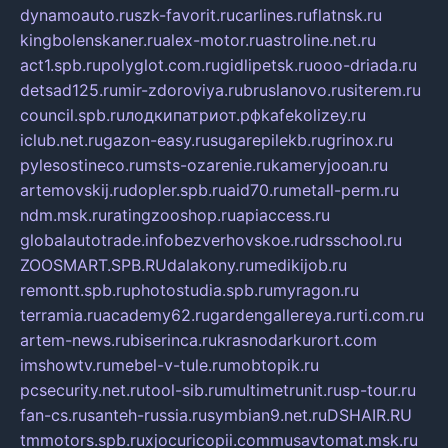
dynamoauto.ru
szk-favorit.ru
carlines.ru
flatnsk.ru
kingbolenskaner.ru
alex-motor.ru
astroline.net.ru
act1.spb.ru
polyglot.com.ru
gidlipetsk.ru
ooo-driada.ru
detsad125.ru
mir-zdoroviya.ru
bruslanovo.ru
siterem.ru
council.spb.ru
лодкипатриот.рф
kafekolizey.ru
iclub.net.ru
gazon-easy.ru
sugarepilekb.ru
grinox.ru
pylesostineco.ru
msts-ozarenie.ru
kameryjooan.ru
artemovskij.ru
dopler.spb.ru
aid70.ru
metall-perm.ru
ndm.msk.ru
ratingzooshop.ru
apiaccess.ru
globalautotrade.info
bezverhovskoe.ru
drsschool.ru
ZOOSMART.SPB.RU
dalakony.ru
medikijob.ru
remontt.spb.ru
photostudia.spb.ru
myragon.ru
terramia.ru
academy62.ru
gardengallereya.ru
rti.com.ru
artem-news.ru
biserinca.ru
krasnodarkurort.com
imshowtv.ru
mebel-v-tule.ru
mobtopik.ru
pcsecurity.net.ru
tool-sib.ru
multimetrunit.ru
sp-tour.ru
fan-cs.ru
santeh-russia.ru
symbian9.net.ru
DSHAIR.RU
tmmotors.spb.ru
xjocuricopii.com
musavtomat.msk.ru