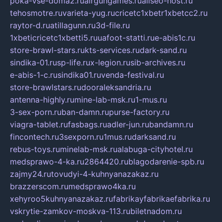
poka-vse-doma2.ru
airgungames.ru
allseo-host.ru
tehosmotre.ru
varieta-yug.ru
cricetc1xbetr1xbetcc2.ru
raytor-d.ru
atillagunn.ru
3d-file.ru
1xbeticricetc1xbetti5.ru
uafoot-statti.ru
e-abis1c.ru
store-brawl-stars.ru
kts-services.ru
dark-sand.ru
sindika-01.ru
sp-life.ru
x-legion.ru
sib-archives.ru
e-abis-1-c.ru
sindika01.ru
venda-festival.ru
store-brawlstars.ru
dooraleksandria.ru
antenna-highly.ru
mine-lab-msk.ru
1-mus.ru
3-sex-porn.ru
ban-damn.ru
purse-factory.ru
viagra-tablet.ru
fasbags.ru
adler-jun.ru
bandamn.ru
fincontech.ru
3sexporn.ru
1mus.ru
darksand.ru
rebus-toys.ru
minelab-msk.ru
alabuga-cityhotel.ru
medsprawo-4-ka.ru
2864420.ru
blagodarenie-spb.ru
zajmy24.ru
tovudyi-4-kuhnyanazakaz.ru
brazzerscom.ru
medsprawo4ka.ru
xehyroo5kuhnyanazakaz.ru
fabrikayfabrikaefabrika.ru
vskrytie-zamkov-moskva-113.ru
biletnadom.ru