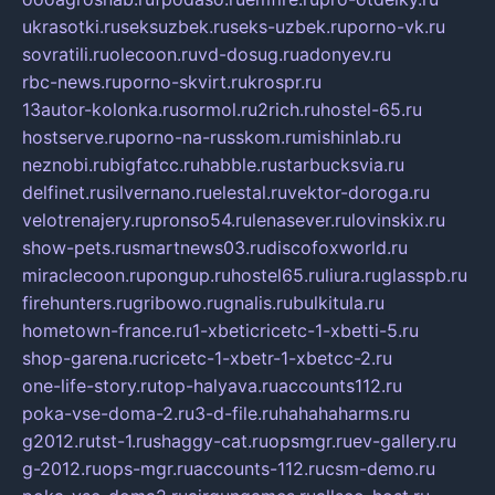
ukrasotki.ru
seksuzbek.ru
seks-uzbek.ru
porno-vk.ru
sovratili.ru
olecoon.ru
vd-dosug.ru
adonyev.ru
rbc-news.ru
porno-skvirt.ru
krospr.ru
13autor-kolonka.ru
sormol.ru
2rich.ru
hostel-65.ru
hostserve.ru
porno-na-russkom.ru
mishinlab.ru
neznobi.ru
bigfatcc.ru
habble.ru
starbucksvia.ru
delfinet.ru
silvernano.ru
elestal.ru
vektor-doroga.ru
velotrenajery.ru
pronso54.ru
lenasever.ru
lovinskix.ru
show-pets.ru
smartnews03.ru
discofoxworld.ru
miraclecoon.ru
pongup.ru
hostel65.ru
liura.ru
glasspb.ru
firehunters.ru
gribowo.ru
gnalis.ru
bulkitula.ru
hometown-france.ru
1-xbeticricetc-1-xbetti-5.ru
shop-garena.ru
cricetc-1-xbetr-1-xbetcc-2.ru
one-life-story.ru
top-halyava.ru
accounts112.ru
poka-vse-doma-2.ru
3-d-file.ru
hahahaharms.ru
g2012.ru
tst-1.ru
shaggy-cat.ru
opsmgr.ru
ev-gallery.ru
g-2012.ru
ops-mgr.ru
accounts-112.ru
csm-demo.ru