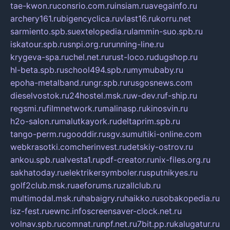
tae-kwon.ru
consrio.com.ru
insiam.ru
avegainfo.ru
archery161.ru
bigencyclica.ru
vlast16.ru
korru.net
sarmiento.spb.su
extelopedia.ru
lammin-suo.spb.ru
iskatour.spb.ru
snpi.org.ru
running-line.ru
krygeva-spa.ru
chel.net.ru
rust-loco.ru
dugshop.ru
hl-beta.spb.ru
school494.spb.ru
mymubaby.ru
epoha-metalband.ru
ngr.spb.ru
rusgosnews.com
dieselvostok.ru
24hostel.msk.ru
w-dev.ru
f-ship.ru
regsmi.ru
filmnetwork.ru
malinasp.ru
kinosvin.ru
h2o-salon.ru
malutkayork.ru
deltaprim.spb.ru
tango-perm.ru
gooddir.ru
sgv.su
multiki-online.com
webkrasotki.com
cherinvest.ru
detskiy-ostrov.ru
ankou.spb.ru
alvesta1.ru
pdf-creator.ru
nix-files.org.ru
sakhatoday.ru
elektrikersymboler.ru
sputnikyes.ru
golf2club.msk.ru
aeforums.ru
zallclub.ru
multimodal.msk.ru
habaigry.ru
haikko.ru
sobakopedia.ru
isz-fest.ru
ewnc.info
screensaver-clock.net.ru
volnav.spb.ru
comnat.ru
npf.net.ru
7bit.pp.ru
kalugatur.ru