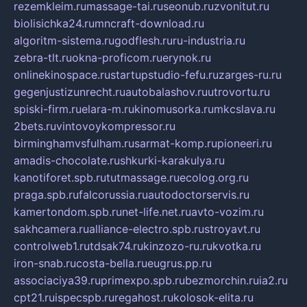
rezemkleim.ru
massage-tai.ru
seonub.ru
zvonitut.ru
biolisichka24.ru
mncraft-download.ru
algoritm-sistema.ru
godflesh.ru
ru-industria.ru
zebra-tlt.ru
okna-proficom.ru
erynok.ru
onlinekinospace.ru
startupstudio-fefu.ru
zarges-ru.ru
gegenjustizunrecht.ru
autobalashov.ru
utrovortu.ru
spiski-firm.ru
elara-m.ru
kinomusorka.ru
mkcslava.ru
2bets.ru
vintovoykompressor.ru
birminghamvsfulham.ru
sarmat-komp.ru
pioneeri.ru
amadis-chocolate.ru
shkurki-karakulya.ru
kanotiforet.spb.ru
tutmassage.ru
ecolog.org.ru
praga.spb.ru
falcorussia.ru
autodoctorservis.ru
kamertondom.spb.ru
net-life.net.ru
avto-vozim.ru
sakhcamera.ru
alliance-electro.spb.ru
stroyavt.ru
controlweb1.ru
tdsak74.ru
kinzozo-ru.ru
kvotka.ru
iron-snab.ru
costa-bella.ru
eugrus.pp.ru
associaciya39.ru
primexpo.spb.ru
bezmorchin.ru
ia2.ru
cpt21.ru
ispecspb.ru
regahost.ru
kolosok-elita.ru