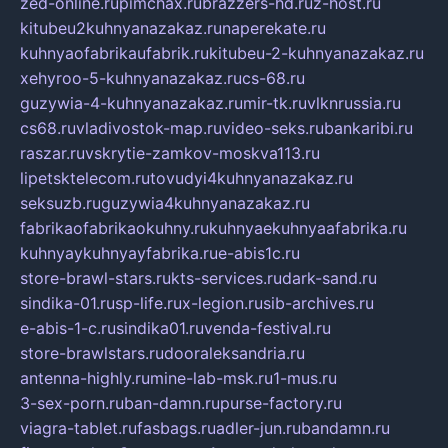
zed-online.ru
pimchax.ru
brazzers-hd.ru
z-host.ru
kitubeu2kuhnyanazakaz.ru
naperekate.ru
kuhnyaofabrikaufabrik.ru
kitubeu-2-kuhnyanazakaz.ru
xehyroo-5-kuhnyanazakaz.ru
cs-68.ru
guzywia-4-kuhnyanazakaz.ru
mir-tk.ru
vlknrussia.ru
cs68.ru
vladivostok-map.ru
video-seks.ru
bankaribi.ru
raszar.ru
vskrytie-zamkov-moskva113.ru
lipetsktelecom.ru
tovudyi4kuhnyanazakaz.ru
seksuzb.ru
guzywia4kuhnyanazakaz.ru
fabrikaofabrikaokuhny.ru
kuhnyaekuhnyaafabrika.ru
kuhnyaykuhnyayfabrika.ru
e-abis1c.ru
store-brawl-stars.ru
kts-services.ru
dark-sand.ru
sindika-01.ru
sp-life.ru
x-legion.ru
sib-archives.ru
e-abis-1-c.ru
sindika01.ru
venda-festival.ru
store-brawlstars.ru
dooraleksandria.ru
antenna-highly.ru
mine-lab-msk.ru
1-mus.ru
3-sex-porn.ru
ban-damn.ru
purse-factory.ru
viagra-tablet.ru
fasbags.ru
adler-jun.ru
bandamn.ru