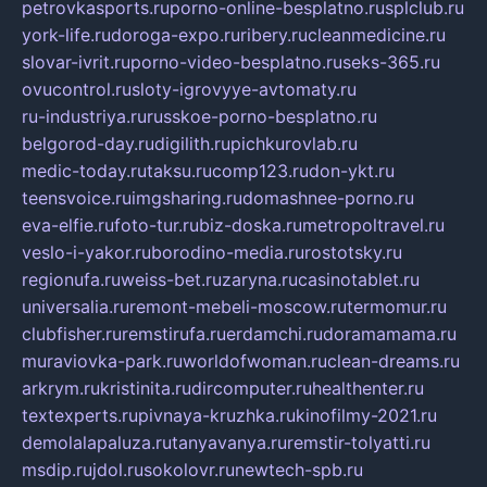
petrovkasports.ru
porno-online-besplatno.ru
splclub.ru
york-life.ru
doroga-expo.ru
ribery.ru
cleanmedicine.ru
slovar-ivrit.ru
porno-video-besplatno.ru
seks-365.ru
ovucontrol.ru
sloty-igrovyye-avtomaty.ru
ru-industriya.ru
russkoe-porno-besplatno.ru
belgorod-day.ru
digilith.ru
pichkurovlab.ru
medic-today.ru
taksu.ru
comp123.ru
don-ykt.ru
teensvoice.ru
imgsharing.ru
domashnee-porno.ru
eva-elfie.ru
foto-tur.ru
biz-doska.ru
metropoltravel.ru
veslo-i-yakor.ru
borodino-media.ru
rostotsky.ru
regionufa.ru
weiss-bet.ru
zaryna.ru
casinotablet.ru
universalia.ru
remont-mebeli-moscow.ru
termomur.ru
clubfisher.ru
remstirufa.ru
erdamchi.ru
doramamama.ru
muraviovka-park.ru
worldofwoman.ru
clean-dreams.ru
arkrym.ru
kristinita.ru
dircomputer.ru
healthenter.ru
textexperts.ru
pivnaya-kruzhka.ru
kinofilmy-2021.ru
demolalapaluza.ru
tanyavanya.ru
remstir-tolyatti.ru
msdip.ru
jdol.ru
sokolovr.ru
newtech-spb.ru