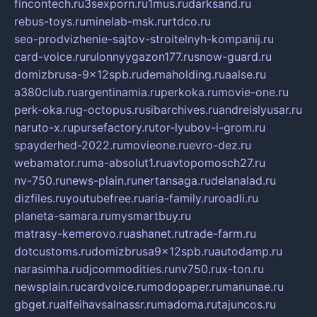
fincontech.ru
3sexporn.ru
1mus.ru
darksand.ru
rebus-toys.ru
minelab-msk.ru
rtdco.ru
seo-prodvizhenie-sajtov-stroitelnyh-kompanij.ru
card-voice.ru
rulonnyygazon177.ru
snow-guard.ru
domizbrusa-9x12spb.ru
demaholding.ru
aalse.ru
a380club.ru
argentinamia.ru
perkoka.ru
movie-one.ru
perk-oka.ru
g-octopus.ru
sibarchives.ru
andreislyusar.ru
naruto-x.ru
pursefactory.ru
tor-lyubov-i-grom.ru
spayderhed-2022.ru
movieone.ru
evro-dez.ru
webamator.ru
ma-absolut1.ru
avtopomosch27.ru
nv-750.ru
news-plain.ru
nertansaga.ru
delanalad.ru
dizfiles.ru
youtubefree.ru
aria-family.ru
roadli.ru
planeta-samara.ru
mysmartbuy.ru
matrasy-kemerovo.ru
ashanet.ru
trade-farm.ru
dotcustoms.ru
domizbrusa9x12spb.ru
autodamp.ru
narasimha.ru
djcommodities.ru
nv750.ru
x-ton.ru
newsplain.ru
cardvoice.ru
modopaper.ru
manunae.ru
gbget.ru
alfeihavsalnassr.ru
madoma.ru
tajuncos.ru