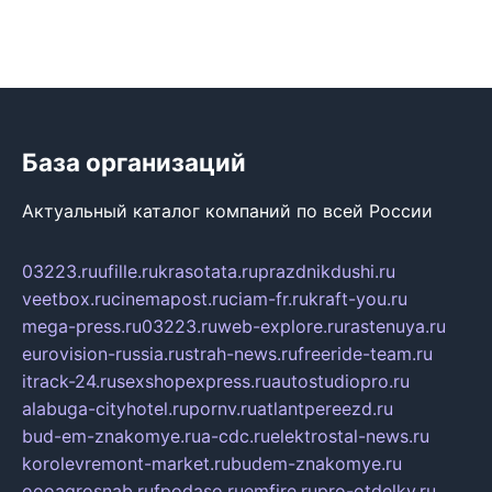
База организаций
Актуальный каталог компаний по всей России
03223.ru
ufille.ru
krasotata.ru
prazdnikdushi.ru
veetbox.ru
cinemapost.ru
ciam-fr.ru
kraft-you.ru
mega-press.ru
03223.ru
web-explore.ru
rastenuya.ru
eurovision-russia.ru
strah-news.ru
freeride-team.ru
itrack-24.ru
sexshopexpress.ru
autostudiopro.ru
alabuga-cityhotel.ru
pornv.ru
atlantpereezd.ru
bud-em-znakomye.ru
a-cdc.ru
elektrostal-news.ru
korolevremont-market.ru
budem-znakomye.ru
oooagrosnab.ru
fpodaso.ru
emfire.ru
pro-otdelky.ru