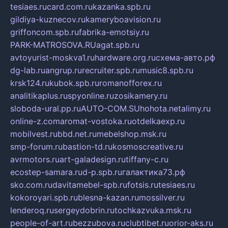
tesiaes.ru
card.com.ru
kazanka.spb.ru
gildiya-kuznecov.ru
kameryboavision.ru
griffoncom.spb.ru
fabrika-emotsiy.ru
PARK-MATROSOVA.RU
agat.spb.ru
avtoyurist-moskva1.ru
hardware.org.ru
схема-авто.рф
dg-lab.ru
angrup.ru
recruiter.spb.ru
music8.spb.ru
krsk124.ru
kubok.spb.ru
romanofforex.ru
analitikaplus.ru
spyonline.ru
zosikamery.ru
sloboda-ural.pp.ru
AUTO-COM.SU
hohota.net
alimy.ru
online-z.com
aromat-vostoka.ru
otdelkaexp.ru
mobilvest.ru
bbd.net.ru
mebelshop.msk.ru
smp-forum.ru
bastion-td.ru
kosmoscreative.ru
avrmotors.ru
art-galadesign.ru
tiffany-c.ru
ecostep-samara.ru
d-p.spb.ru
галактика73.рф
sko.com.ru
davitamebel-spb.ru
fotsis.ru
tesiaes.ru
kokoroyari.spb.ru
blesna-kazan.ru
mossilver.ru
lenderoq.ru
sergeydobrin.ru
tochkazvuka.msk.ru
people-of-art.ru
bezzubova.ru
clubtibet.ru
orior-aks.ru