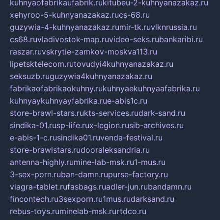
kuhnyaofabrikaufabrik.ru
kitubeu-2-kuhnyanazakaz.ru
xehyroo-5-kuhnyanazakaz.ru
cs-68.ru
guzywia-4-kuhnyanazakaz.ru
mir-tk.ru
vlknrussia.ru
cs68.ru
vladivostok-map.ru
video-seks.ru
bankaribi.ru
raszar.ru
vskrytie-zamkov-moskva113.ru
lipetsktelecom.ru
tovudyi4kuhnyanazakaz.ru
seksuzb.ru
guzywia4kuhnyanazakaz.ru
fabrikaofabrikaokuhny.ru
kuhnyaekuhnyaafabrika.ru
kuhnyaykuhnyayfabrika.ru
e-abis1c.ru
store-brawl-stars.ru
kts-services.ru
dark-sand.ru
sindika-01.ru
sp-life.ru
x-legion.ru
sib-archives.ru
e-abis-1-c.ru
sindika01.ru
venda-festival.ru
store-brawlstars.ru
dooraleksandria.ru
antenna-highly.ru
mine-lab-msk.ru
1-mus.ru
3-sex-porn.ru
ban-damn.ru
purse-factory.ru
viagra-tablet.ru
fasbags.ru
adler-jun.ru
bandamn.ru
fincontech.ru
3sexporn.ru
1mus.ru
darksand.ru
rebus-toys.ru
minelab-msk.ru
rtdco.ru