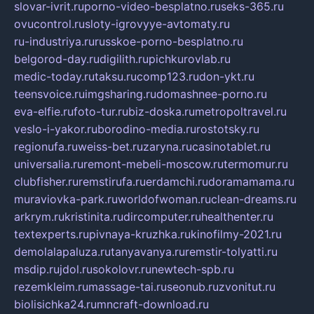
slovar-ivrit.ru
porno-video-besplatno.ru
seks-365.ru
ovucontrol.ru
sloty-igrovyye-avtomaty.ru
ru-industriya.ru
russkoe-porno-besplatno.ru
belgorod-day.ru
digilith.ru
pichkurovlab.ru
medic-today.ru
taksu.ru
comp123.ru
don-ykt.ru
teensvoice.ru
imgsharing.ru
domashnee-porno.ru
eva-elfie.ru
foto-tur.ru
biz-doska.ru
metropoltravel.ru
veslo-i-yakor.ru
borodino-media.ru
rostotsky.ru
regionufa.ru
weiss-bet.ru
zaryna.ru
casinotablet.ru
universalia.ru
remont-mebeli-moscow.ru
termomur.ru
clubfisher.ru
remstirufa.ru
erdamchi.ru
doramamama.ru
muraviovka-park.ru
worldofwoman.ru
clean-dreams.ru
arkrym.ru
kristinita.ru
dircomputer.ru
healthenter.ru
textexperts.ru
pivnaya-kruzhka.ru
kinofilmy-2021.ru
demolalapaluza.ru
tanyavanya.ru
remstir-tolyatti.ru
msdip.ru
jdol.ru
sokolovr.ru
newtech-spb.ru
rezemkleim.ru
massage-tai.ru
seonub.ru
zvonitut.ru
biolisichka24.ru
mncraft-download.ru