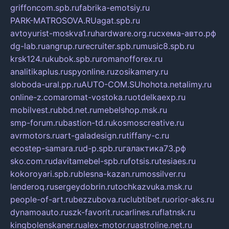
griffoncom.spb.ru
fabrika-emotsiy.ru
PARK-MATROSOVA.RU
agat.spb.ru
avtoyurist-moskva1.ru
hardware.org.ru
схема-авто.рф
dg-lab.ru
angrup.ru
recruiter.spb.ru
music8.spb.ru
krsk124.ru
kubok.spb.ru
romanofforex.ru
analitikaplus.ru
spyonline.ru
zosikamery.ru
sloboda-ural.pp.ru
AUTO-COM.SU
hohota.net
alimy.ru
online-z.com
aromat-vostoka.ru
otdelkaexp.ru
mobilvest.ru
bbd.net.ru
mebelshop.msk.ru
smp-forum.ru
bastion-td.ru
kosmoscreative.ru
avrmotors.ru
art-galadesign.ru
tiffany-c.ru
ecostep-samara.ru
d-p.spb.ru
галактика73.рф
sko.com.ru
davitamebel-spb.ru
fotsis.ru
tesiaes.ru
kokoroyari.spb.ru
blesna-kazan.ru
mossilver.ru
lenderoq.ru
sergeydobrin.ru
tochkazvuka.msk.ru
people-of-art.ru
bezzubova.ru
clubtibet.ru
orior-aks.ru
dynamoauto.ru
szk-favorit.ru
carlines.ru
flatnsk.ru
kingbolenskaner.ru
alex-motor.ru
astroline.net.ru