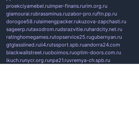
proekciyamebel.ru
imper-finans.ru
rim.org.ru
glamourai.ru
brassminus.ru
zabor-pro.ru
ftn.pp.ru
dorogoe58.ru
laimengpacker.ru
kuzova-zapchasti.ru
sageerp.ru
taxodrom.ru
dsrazvitie.ru
hardcity.net.ru
ratinghomegames.ru
topservice25.ru
gubernyan.ru
gtglasslined.ru
ii4.ru
tssport.spb.ru
andorra24.com
blackwallstreet.ru
oboimos.ru
optim-doors.com.ru
ikuch.ru
nycr.org.ru
npa21.ru
vremya-ch.spb.ru
desert000.ru
ivtorgi.ru
ifiori.ru
catalog-statei.ru
dcv.org.ru
spetsmaster174.ru
ipkameryhiseeu.ru
dum26.ru
ruspol.spb.ru
fr-opendp.ru
kam-solnyshko.ru
cheyenne-arapaho.ru
sevzapmetal.spb.ru
ted-lapidus.spb.ru
parasite-eliminator.ru
sigma-complete.ru
modernworld.ru
dama-moda.ru
eholot-group.ru
sk-nvkz.ru
DRONGOLD.RU
democratia2.ru
i-farmer.ru
mass-sport.org
jablonex.spb.ru
bookmess.ru
linkword.ru
refineua.com.ru
cs-spec.net.ru
altay-mebel.ru