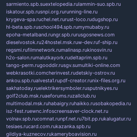
sarmiento.spb.su
extelopedia.ru
lammin-suo.spb.ru
iskatour.spb.ru
snpi.org.ru
running-line.ru
krygeva-spa.ru
chel.net.ru
rust-loco.ru
dugshop.ru
hl-beta.spb.ru
school494.spb.ru
mymubaby.ru
epoha-metalband.ru
ngr.spb.ru
rusgosnews.com
dieselvostok.ru
24hostel.msk.ru
w-dev.ru
f-ship.ru
regsmi.ru
filmnetwork.ru
malinasp.ru
kinosvin.ru
h2o-salon.ru
malutkayork.ru
deltaprim.spb.ru
tango-perm.ru
gooddir.ru
sgv.su
multiki-online.com
webkrasotki.com
cherinvest.ru
detskiy-ostrov.ru
ankou.spb.ru
alvesta1.ru
pdf-creator.ru
nix-files.org.ru
sakhatoday.ru
elektrikersymboler.ru
sputnikyes.ru
golf2club.msk.ru
aeforums.ru
zallclub.ru
multimodal.msk.ru
habaigry.ru
haikko.ru
sobakopedia.ru
isz-fest.ru
ewnc.info
screensaver-clock.net.ru
volnav.spb.ru
comnat.ru
npf.net.ru
7bit.pp.ru
kalugatur.ru
tesiaes.ru
card.com.ru
kazanka.spb.ru
gildiya-kuznecov.ru
kameryboavision.ru