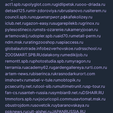
act1.spb.ru
polyglot.com.ru
gidlipetsk.ru
ooo-driada.ru
detsad125.ru
mir-zdoroviya.ru
bruslanovo.ru
siterem.ru
council.spb.ru
лодкипатриот.рф
kafekolizey.ru
iclub.net.ru
gazon-easy.ru
sugarepilekb.ru
grinox.ru
pylesostineco.ru
msts-ozarenie.ru
kameryjooan.ru
artemovskij.ru
dopler.spb.ru
aid70.ru
metall-perm.ru
ndm.msk.ru
ratingzooshop.ru
apiaccess.ru
globalautotrade.info
bezverhovskoe.ru
drsschool.ru
ZOOSMART.SPB.RU
dalakony.ru
medikijob.ru
remontt.spb.ru
photostudia.spb.ru
myragon.ru
terramia.ru
academy62.ru
gardengallereya.ru
rti.com.ru
artem-news.ru
biserinca.ru
krasnodarkurort.com
imshowtv.ru
mebel-v-tule.ru
mobtopik.ru
pcsecurity.net.ru
tool-sib.ru
multimetrunit.ru
sp-tour.ru
fan-cs.ru
santeh-russia.ru
symbian9.net.ru
DSHAIR.RU
tmmotors.spb.ru
xjocuricopii.com
musavtomat.msk.ru
obustrojdom.ru
sovetcik.ru
ybaranovskaya.ru
ppknews.ru
cult-alshei.ru
JAPANRUSSIA.RU