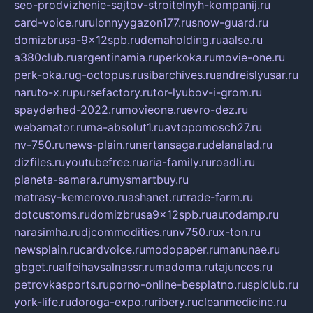
seo-prodvizhenie-sajtov-stroitelnyh-kompanij.ru
card-voice.ru
rulonnyygazon177.ru
snow-guard.ru
domizbrusa-9x12spb.ru
demaholding.ru
aalse.ru
a380club.ru
argentinamia.ru
perkoka.ru
movie-one.ru
perk-oka.ru
g-octopus.ru
sibarchives.ru
andreislyusar.ru
naruto-x.ru
pursefactory.ru
tor-lyubov-i-grom.ru
spayderhed-2022.ru
movieone.ru
evro-dez.ru
webamator.ru
ma-absolut1.ru
avtopomosch27.ru
nv-750.ru
news-plain.ru
nertansaga.ru
delanalad.ru
dizfiles.ru
youtubefree.ru
aria-family.ru
roadli.ru
planeta-samara.ru
mysmartbuy.ru
matrasy-kemerovo.ru
ashanet.ru
trade-farm.ru
dotcustoms.ru
domizbrusa9x12spb.ru
autodamp.ru
narasimha.ru
djcommodities.ru
nv750.ru
x-ton.ru
newsplain.ru
cardvoice.ru
modopaper.ru
manunae.ru
gbget.ru
alfeihavsalnassr.ru
madoma.ru
tajuncos.ru
petrovkasports.ru
porno-online-besplatno.ru
splclub.ru
york-life.ru
doroga-expo.ru
ribery.ru
cleanmedicine.ru