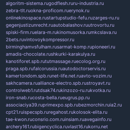
algoritm-sistema.ru
godflesh.ru
ru-industria.ru
zebra-tlt.ru
okna-proficom.ru
erynok.ru
onlinekinospace.ru
startupstudio-fefu.ru
zarges-ru.ru
gegenjustizunrecht.ru
autobalashov.ru
utrovortu.ru
spiski-firm.ru
elara-m.ru
kinomusorka.ru
mkcslava.ru
2bets.ru
vintovoykompressor.ru
birminghamvsfulham.ru
sarmat-komp.ru
pioneeri.ru
amadis-chocolate.ru
shkurki-karakulya.ru
kanotiforet.spb.ru
tutmassage.ru
ecolog.org.ru
praga.spb.ru
falcorussia.ru
autodoctorservis.ru
kamertondom.spb.ru
net-life.net.ru
avto-vozim.ru
sakhcamera.ru
alliance-electro.spb.ru
stroyavt.ru
controlweb1.ru
tdsak74.ru
kinzozo-ru.ru
kvotka.ru
iron-snab.ru
costa-bella.ru
eugrus.pp.ru
associaciya39.ru
primexpo.spb.ru
bezmorchin.ru
ia2.ru
cpt21.ru
ispecspb.ru
regahost.ru
kolosok-elita.ru
tae-kwon.ru
consrio.com.ru
insiam.ru
avegainfo.ru
archery161.ru
bigencyclica.ru
vlast16.ru
korru.net