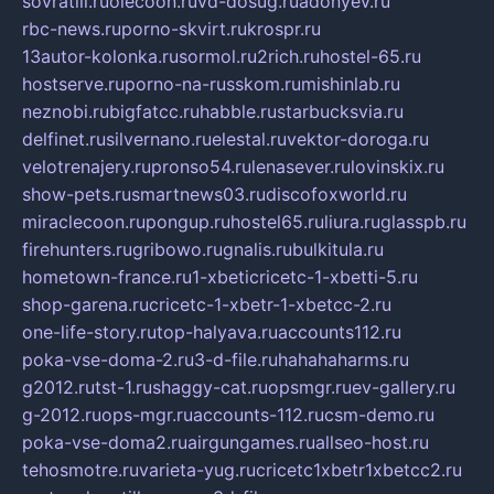
sovratili.ru
olecoon.ru
vd-dosug.ru
adonyev.ru
rbc-news.ru
porno-skvirt.ru
krospr.ru
13autor-kolonka.ru
sormol.ru
2rich.ru
hostel-65.ru
hostserve.ru
porno-na-russkom.ru
mishinlab.ru
neznobi.ru
bigfatcc.ru
habble.ru
starbucksvia.ru
delfinet.ru
silvernano.ru
elestal.ru
vektor-doroga.ru
velotrenajery.ru
pronso54.ru
lenasever.ru
lovinskix.ru
show-pets.ru
smartnews03.ru
discofoxworld.ru
miraclecoon.ru
pongup.ru
hostel65.ru
liura.ru
glasspb.ru
firehunters.ru
gribowo.ru
gnalis.ru
bulkitula.ru
hometown-france.ru
1-xbeticricetc-1-xbetti-5.ru
shop-garena.ru
cricetc-1-xbetr-1-xbetcc-2.ru
one-life-story.ru
top-halyava.ru
accounts112.ru
poka-vse-doma-2.ru
3-d-file.ru
hahahaharms.ru
g2012.ru
tst-1.ru
shaggy-cat.ru
opsmgr.ru
ev-gallery.ru
g-2012.ru
ops-mgr.ru
accounts-112.ru
csm-demo.ru
poka-vse-doma2.ru
airgungames.ru
allseo-host.ru
tehosmotre.ru
varieta-yug.ru
cricetc1xbetr1xbetcc2.ru