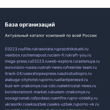
База организаций
Актуальный каталог компаний по всей России
03223.ru
ufille.ru
krasotata.ru
prazdnikdushi.ru
veetbox.ru
cinemapost.ru
ciam-fr.ru
kraft-you.ru
mega-press.ru
03223.ru
web-explore.ru
rastenuya.ru
eurovision-russia.ru
strah-news.ru
freeride-team.ru
itrack-24.ru
sexshopexpress.ru
autostudiopro.ru
alabuga-cityhotel.ru
pornv.ru
atlantpereezd.ru
bud-em-znakomye.ru
a-cdc.ru
elektrostal-news.ru
korolevremont-market.ru
budem-znakomye.ru
oooagrosnab.ru
fpodaso.ru
emfire.ru
pro-otdelky.ru
ukrasotki.ru
seksuzbek.ru
seks-uzbek.ru
porno-vk.ru