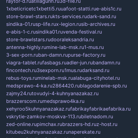
raytor-d.ru
atillagunn.ru
3d-file.ru
1xbeticricetc1xbetti5.ru
uafoot-statti.ru
e-abis1c.ru
store-brawl-stars.ru
kts-services.ru
dark-sand.ru
sindika-01.ru
sp-life.ru
x-legion.ru
sib-archives.ru
e-abis-1-c.ru
sindika01.ru
venda-festival.ru
store-brawlstars.ru
dooraleksandria.ru
antenna-highly.ru
mine-lab-msk.ru
1-mus.ru
3-sex-porn.ru
ban-damn.ru
purse-factory.ru
viagra-tablet.ru
fasbags.ru
adler-jun.ru
bandamn.ru
fincontech.ru
3sexporn.ru
1mus.ru
darksand.ru
rebus-toys.ru
minelab-msk.ru
alabuga-cityhotel.ru
medsprawo-4-ka.ru
2864420.ru
blagodarenie-spb.ru
zajmy24.ru
tovudyi-4-kuhnyanazakaz.ru
brazzerscom.ru
medsprawo4ka.ru
xehyroo5kuhnyanazakaz.ru
fabrikayfabrikaefabrika.ru
vskrytie-zamkov-moskva-113.ru
biletnadom.ru
zed-online.ru
pimchax.ru
brazzers-hd.ru
z-host.ru
kitubeu2kuhnyanazakaz.ru
naperekate.ru