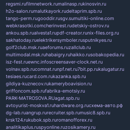
regsmi.ru
filmnetwork.ru
malinasp.ru
kinosvin.ru
h2o-salon.ru
malutkayork.ru
deltaprim.spb.ru
tango-perm.ru
gooddir.ru
sgv.su
multiki-online.com
webkrasotki.com
cherinvest.ru
detskiy-ostrov.ru
ankou.spb.ru
alvesta1.ru
pdf-creator.ru
nix-files.org.ru
sakhatoday.ru
elektrikersymboler.ru
sputnikyes.ru
golf2club.msk.ru
aeforums.ru
zallclub.ru
multimodal.msk.ru
habaigry.ru
haikko.ru
sobakopedia.ru
isz-fest.ru
ewnc.info
screensaver-clock.net.ru
volnav.spb.ru
comnat.ru
npf.net.ru
7bit.pp.ru
kalugatur.ru
tesiaes.ru
card.com.ru
kazanka.spb.ru
gildiya-kuznecov.ru
kameryboavision.ru
griffoncom.spb.ru
fabrika-emotsiy.ru
PARK-MATROSOVA.RU
agat.spb.ru
avtoyurist-moskva1.ru
hardware.org.ru
схема-авто.рф
dg-lab.ru
angrup.ru
recruiter.spb.ru
music8.spb.ru
krsk124.ru
kubok.spb.ru
romanofforex.ru
analitikaplus.ru
spyonline.ru
zosikamery.ru