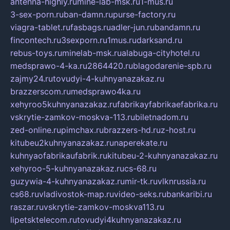
antenna-highly.ru
mine-lab-msk.ru
1-mus.ru
3-sex-porn.ru
ban-damn.ru
purse-factory.ru
viagra-tablet.ru
fasbags.ru
adler-jun.ru
bandamn.ru
fincontech.ru
3sexporn.ru
1mus.ru
darksand.ru
rebus-toys.ru
minelab-msk.ru
alabuga-cityhotel.ru
medsprawo-4-ka.ru
2864420.ru
blagodarenie-spb.ru
zajmy24.ru
tovudyi-4-kuhnyanazakaz.ru
brazzerscom.ru
medsprawo4ka.ru
xehyroo5kuhnyanazakaz.ru
fabrikayfabrikaefabrika.ru
vskrytie-zamkov-moskva-113.ru
biletnadom.ru
zed-online.ru
pimchax.ru
brazzers-hd.ru
z-host.ru
kitubeu2kuhnyanazakaz.ru
naperekate.ru
kuhnyaofabrikaufabrik.ru
kitubeu-2-kuhnyanazakaz.ru
xehyroo-5-kuhnyanazakaz.ru
cs-68.ru
guzywia-4-kuhnyanazakaz.ru
mir-tk.ru
vlknrussia.ru
cs68.ru
vladivostok-map.ru
video-seks.ru
bankaribi.ru
raszar.ru
vskrytie-zamkov-moskva113.ru
lipetsktelecom.ru
tovudyi4kuhnyanazakaz.ru