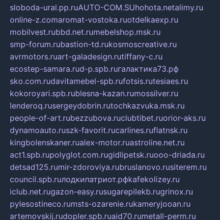
sloboda-ural.pp.ru
AUTO-COM.SU
hohota.net
alimy.ru
online-z.com
aromat-vostoka.ru
otdelkaexp.ru
mobilvest.ru
bbd.net.ru
mebelshop.msk.ru
smp-forum.ru
bastion-td.ru
kosmoscreative.ru
avrmotors.ru
art-galadesign.ru
tiffany-c.ru
ecostep-samara.ru
d-p.spb.ru
галактика73.рф
sko.com.ru
davitamebel-spb.ru
fotsis.ru
tesiaes.ru
kokoroyari.spb.ru
blesna-kazan.ru
mossilver.ru
lenderoq.ru
sergeydobrin.ru
tochkazvuka.msk.ru
people-of-art.ru
bezzubova.ru
clubtibet.ru
orior-aks.ru
dynamoauto.ru
szk-favorit.ru
carlines.ru
flatnsk.ru
kingbolenskaner.ru
alex-motor.ru
astroline.net.ru
act1.spb.ru
polyglot.com.ru
gidlipetsk.ru
ooo-driada.ru
detsad125.ru
mir-zdoroviya.ru
bruslanovo.ru
siterem.ru
council.spb.ru
лодкипатриот.рф
kafekolizey.ru
iclub.net.ru
gazon-easy.ru
sugarepilekb.ru
grinox.ru
pylesostineco.ru
msts-ozarenie.ru
kameryjooan.ru
artemovskij.ru
dopler.spb.ru
aid70.ru
metall-perm.ru