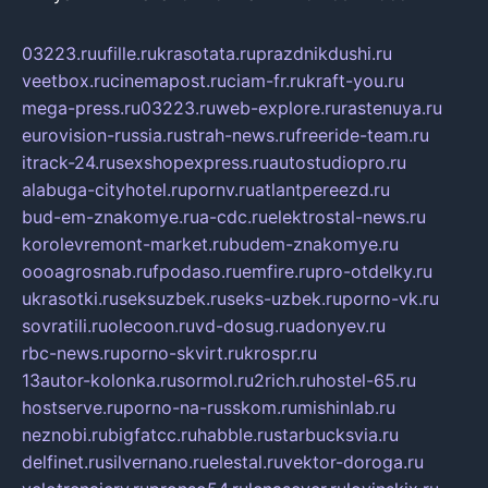
03223.ru
ufille.ru
krasotata.ru
prazdnikdushi.ru
veetbox.ru
cinemapost.ru
ciam-fr.ru
kraft-you.ru
mega-press.ru
03223.ru
web-explore.ru
rastenuya.ru
eurovision-russia.ru
strah-news.ru
freeride-team.ru
itrack-24.ru
sexshopexpress.ru
autostudiopro.ru
alabuga-cityhotel.ru
pornv.ru
atlantpereezd.ru
bud-em-znakomye.ru
a-cdc.ru
elektrostal-news.ru
korolevremont-market.ru
budem-znakomye.ru
oooagrosnab.ru
fpodaso.ru
emfire.ru
pro-otdelky.ru
ukrasotki.ru
seksuzbek.ru
seks-uzbek.ru
porno-vk.ru
sovratili.ru
olecoon.ru
vd-dosug.ru
adonyev.ru
rbc-news.ru
porno-skvirt.ru
krospr.ru
13autor-kolonka.ru
sormol.ru
2rich.ru
hostel-65.ru
hostserve.ru
porno-na-russkom.ru
mishinlab.ru
neznobi.ru
bigfatcc.ru
habble.ru
starbucksvia.ru
delfinet.ru
silvernano.ru
elestal.ru
vektor-doroga.ru