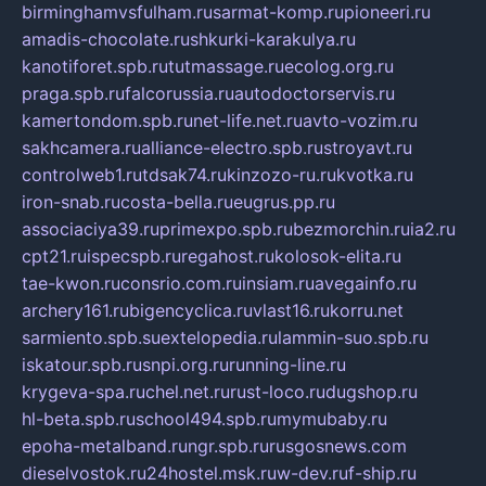
birminghamvsfulham.ru
sarmat-komp.ru
pioneeri.ru
amadis-chocolate.ru
shkurki-karakulya.ru
kanotiforet.spb.ru
tutmassage.ru
ecolog.org.ru
praga.spb.ru
falcorussia.ru
autodoctorservis.ru
kamertondom.spb.ru
net-life.net.ru
avto-vozim.ru
sakhcamera.ru
alliance-electro.spb.ru
stroyavt.ru
controlweb1.ru
tdsak74.ru
kinzozo-ru.ru
kvotka.ru
iron-snab.ru
costa-bella.ru
eugrus.pp.ru
associaciya39.ru
primexpo.spb.ru
bezmorchin.ru
ia2.ru
cpt21.ru
ispecspb.ru
regahost.ru
kolosok-elita.ru
tae-kwon.ru
consrio.com.ru
insiam.ru
avegainfo.ru
archery161.ru
bigencyclica.ru
vlast16.ru
korru.net
sarmiento.spb.su
extelopedia.ru
lammin-suo.spb.ru
iskatour.spb.ru
snpi.org.ru
running-line.ru
krygeva-spa.ru
chel.net.ru
rust-loco.ru
dugshop.ru
hl-beta.spb.ru
school494.spb.ru
mymubaby.ru
epoha-metalband.ru
ngr.spb.ru
rusgosnews.com
dieselvostok.ru
24hostel.msk.ru
w-dev.ru
f-ship.ru