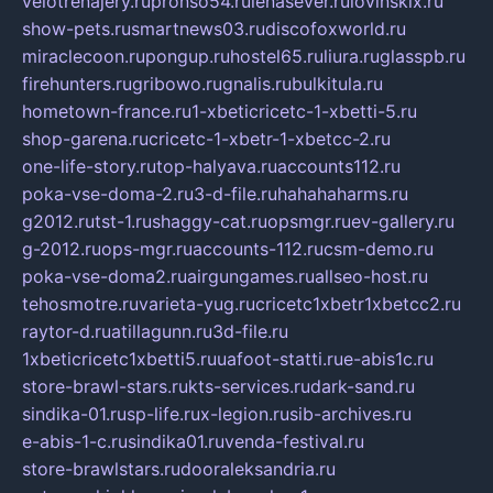
velotrenajery.ru
pronso54.ru
lenasever.ru
lovinskix.ru
show-pets.ru
smartnews03.ru
discofoxworld.ru
miraclecoon.ru
pongup.ru
hostel65.ru
liura.ru
glasspb.ru
firehunters.ru
gribowo.ru
gnalis.ru
bulkitula.ru
hometown-france.ru
1-xbeticricetc-1-xbetti-5.ru
shop-garena.ru
cricetc-1-xbetr-1-xbetcc-2.ru
one-life-story.ru
top-halyava.ru
accounts112.ru
poka-vse-doma-2.ru
3-d-file.ru
hahahaharms.ru
g2012.ru
tst-1.ru
shaggy-cat.ru
opsmgr.ru
ev-gallery.ru
g-2012.ru
ops-mgr.ru
accounts-112.ru
csm-demo.ru
poka-vse-doma2.ru
airgungames.ru
allseo-host.ru
tehosmotre.ru
varieta-yug.ru
cricetc1xbetr1xbetcc2.ru
raytor-d.ru
atillagunn.ru
3d-file.ru
1xbeticricetc1xbetti5.ru
uafoot-statti.ru
e-abis1c.ru
store-brawl-stars.ru
kts-services.ru
dark-sand.ru
sindika-01.ru
sp-life.ru
x-legion.ru
sib-archives.ru
e-abis-1-c.ru
sindika01.ru
venda-festival.ru
store-brawlstars.ru
dooraleksandria.ru