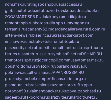
ndm.msk.ru
ratingzooshop.ru
apiaccess.ru
globalautotrade.info
bezverhovskoe.ru
drsschool.ru
ZOOSMART.SPB.RU
dalakony.ru
medikijob.ru
remontt.spb.ru
photostudia.spb.ru
myragon.ru
terramia.ru
academy62.ru
gardengallereya.ru
rti.com.ru
artem-news.ru
biserinca.ru
krasnodarkurort.com
imshowtv.ru
mebel-v-tule.ru
mobtopik.ru
pcsecurity.net.ru
tool-sib.ru
multimetrunit.ru
sp-tour.ru
fan-cs.ru
santeh-russia.ru
symbian9.net.ru
DSHAIR.RU
tmmotors.spb.ru
xjocuricopii.com
musavtomat.msk.ru
obustrojdom.ru
sovetcik.ru
ybaranovskaya.ru
ppknews.ru
cult-alshei.ru
JAPANRUSSIA.RU
proekciyamebel.ru
imper-finans.ru
rim.org.ru
glamourai.ru
brassminus.ru
zabor-pro.ru
ftn.pp.ru
dorogoe58.ru
laimengpacker.ru
kuzova-zapchasti.ru
sageerp.ru
taxodrom.ru
dsrazvitie.ru
hardcity.net.ru
ratinghomegames.ru
topservice25.ru
gubernyan.ru
gtglasslined.ru
ii4.ru
tssport.spb.ru
andorra24.com