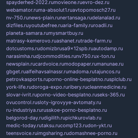
spayderhed-2022.ru
movieone.ru
evro-dez.ru
webamator.ru
ma-absolut1.ru
avtopomosch27.ru
nv-750.ru
news-plain.ru
nertansaga.ru
delanalad.ru
dizfiles.ru
youtubefree.ru
aria-family.ru
roadli.ru
planeta-samara.ru
mysmartbuy.ru
matrasy-kemerovo.ru
ashanet.ru
trade-farm.ru
dotcustoms.ru
domizbrusa9x12spb.ru
autodamp.ru
narasimha.ru
djcommodities.ru
nv750.ru
x-ton.ru
newsplain.ru
cardvoice.ru
modopaper.ru
manunae.ru
gbget.ru
alfeihavsalnassr.ru
madoma.ru
tajuncos.ru
petrovkasports.ru
porno-online-besplatno.ru
splclub.ru
york-life.ru
doroga-expo.ru
ribery.ru
cleanmedicine.ru
slovar-ivrit.ru
porno-video-besplatno.ru
seks-365.ru
ovucontrol.ru
sloty-igrovyye-avtomaty.ru
ru-industriya.ru
russkoe-porno-besplatno.ru
belgorod-day.ru
digilith.ru
pichkurovlab.ru
medic-today.ru
taksu.ru
comp123.ru
don-ykt.ru
teensvoice.ru
imgsharing.ru
domashnee-porno.ru