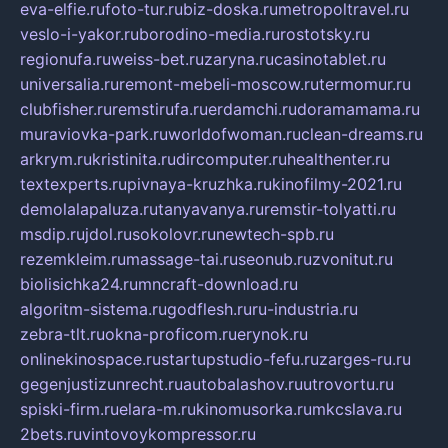
eva-elfie.ru
foto-tur.ru
biz-doska.ru
metropoltravel.ru
veslo-i-yakor.ru
borodino-media.ru
rostotsky.ru
regionufa.ru
weiss-bet.ru
zaryna.ru
casinotablet.ru
universalia.ru
remont-mebeli-moscow.ru
termomur.ru
clubfisher.ru
remstirufa.ru
erdamchi.ru
doramamama.ru
muraviovka-park.ru
worldofwoman.ru
clean-dreams.ru
arkrym.ru
kristinita.ru
dircomputer.ru
healthenter.ru
textexperts.ru
pivnaya-kruzhka.ru
kinofilmy-2021.ru
demolalapaluza.ru
tanyavanya.ru
remstir-tolyatti.ru
msdip.ru
jdol.ru
sokolovr.ru
newtech-spb.ru
rezemkleim.ru
massage-tai.ru
seonub.ru
zvonitut.ru
biolisichka24.ru
mncraft-download.ru
algoritm-sistema.ru
godflesh.ru
ru-industria.ru
zebra-tlt.ru
okna-proficom.ru
erynok.ru
onlinekinospace.ru
startupstudio-fefu.ru
zarges-ru.ru
gegenjustizunrecht.ru
autobalashov.ru
utrovortu.ru
spiski-firm.ru
elara-m.ru
kinomusorka.ru
mkcslava.ru
2bets.ru
vintovoykompressor.ru