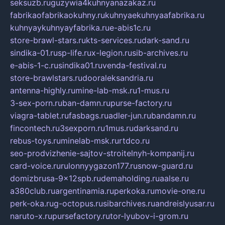
seksuzb.ru
guzywia4kuhnyanazakaz.ru
fabrikaofabrikaokuhny.ru
kuhnyaekuhnyaafabrika.ru
kuhnyaykuhnyayfabrika.ru
e-abis1c.ru
store-brawl-stars.ru
kts-services.ru
dark-sand.ru
sindika-01.ru
sp-life.ru
x-legion.ru
sib-archives.ru
e-abis-1-c.ru
sindika01.ru
venda-festival.ru
store-brawlstars.ru
dooraleksandria.ru
antenna-highly.ru
mine-lab-msk.ru
1-mus.ru
3-sex-porn.ru
ban-damn.ru
purse-factory.ru
viagra-tablet.ru
fasbags.ru
adler-jun.ru
bandamn.ru
fincontech.ru
3sexporn.ru
1mus.ru
darksand.ru
rebus-toys.ru
minelab-msk.ru
rtdco.ru
seo-prodvizhenie-sajtov-stroitelnyh-kompanij.ru
card-voice.ru
rulonnyygazon177.ru
snow-guard.ru
domizbrusa-9x12spb.ru
demaholding.ru
aalse.ru
a380club.ru
argentinamia.ru
perkoka.ru
movie-one.ru
perk-oka.ru
g-octopus.ru
sibarchives.ru
andreislyusar.ru
naruto-x.ru
pursefactory.ru
tor-lyubov-i-grom.ru