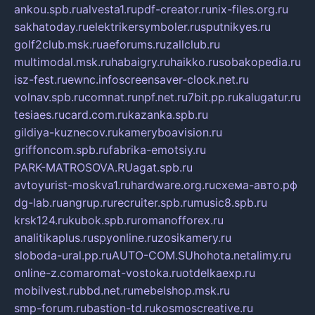
ankou.spb.ru
alvesta1.ru
pdf-creator.ru
nix-files.org.ru
sakhatoday.ru
elektrikersymboler.ru
sputnikyes.ru
golf2club.msk.ru
aeforums.ru
zallclub.ru
multimodal.msk.ru
habaigry.ru
haikko.ru
sobakopedia.ru
isz-fest.ru
ewnc.info
screensaver-clock.net.ru
volnav.spb.ru
comnat.ru
npf.net.ru
7bit.pp.ru
kalugatur.ru
tesiaes.ru
card.com.ru
kazanka.spb.ru
gildiya-kuznecov.ru
kameryboavision.ru
griffoncom.spb.ru
fabrika-emotsiy.ru
PARK-MATROSOVA.RU
agat.spb.ru
avtoyurist-moskva1.ru
hardware.org.ru
схема-авто.рф
dg-lab.ru
angrup.ru
recruiter.spb.ru
music8.spb.ru
krsk124.ru
kubok.spb.ru
romanofforex.ru
analitikaplus.ru
spyonline.ru
zosikamery.ru
sloboda-ural.pp.ru
AUTO-COM.SU
hohota.net
alimy.ru
online-z.com
aromat-vostoka.ru
otdelkaexp.ru
mobilvest.ru
bbd.net.ru
mebelshop.msk.ru
smp-forum.ru
bastion-td.ru
kosmoscreative.ru