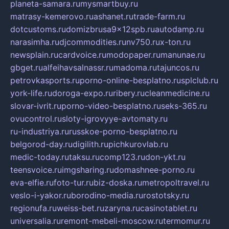
planeta-samara.ru
mysmartbuy.ru
matrasy-kemerovo.ru
ashanet.ru
trade-farm.ru
dotcustoms.ru
domizbrusa9x12spb.ru
autodamp.ru
narasimha.ru
djcommodities.ru
nv750.ru
x-ton.ru
newsplain.ru
cardvoice.ru
modopaper.ru
manunae.ru
gbget.ru
alfeihavsalnassr.ru
madoma.ru
tajuncos.ru
petrovkasports.ru
porno-online-besplatno.ru
splclub.ru
york-life.ru
doroga-expo.ru
ribery.ru
cleanmedicine.ru
slovar-ivrit.ru
porno-video-besplatno.ru
seks-365.ru
ovucontrol.ru
sloty-igrovyye-avtomaty.ru
ru-industriya.ru
russkoe-porno-besplatno.ru
belgorod-day.ru
digilith.ru
pichkurovlab.ru
medic-today.ru
taksu.ru
comp123.ru
don-ykt.ru
teensvoice.ru
imgsharing.ru
domashnee-porno.ru
eva-elfie.ru
foto-tur.ru
biz-doska.ru
metropoltravel.ru
veslo-i-yakor.ru
borodino-media.ru
rostotsky.ru
regionufa.ru
weiss-bet.ru
zaryna.ru
casinotablet.ru
universalia.ru
remont-mebeli-moscow.ru
termomur.ru