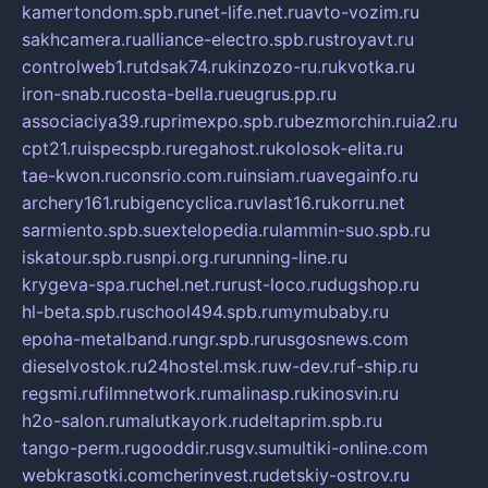
kamertondom.spb.ru
net-life.net.ru
avto-vozim.ru
sakhcamera.ru
alliance-electro.spb.ru
stroyavt.ru
controlweb1.ru
tdsak74.ru
kinzozo-ru.ru
kvotka.ru
iron-snab.ru
costa-bella.ru
eugrus.pp.ru
associaciya39.ru
primexpo.spb.ru
bezmorchin.ru
ia2.ru
cpt21.ru
ispecspb.ru
regahost.ru
kolosok-elita.ru
tae-kwon.ru
consrio.com.ru
insiam.ru
avegainfo.ru
archery161.ru
bigencyclica.ru
vlast16.ru
korru.net
sarmiento.spb.su
extelopedia.ru
lammin-suo.spb.ru
iskatour.spb.ru
snpi.org.ru
running-line.ru
krygeva-spa.ru
chel.net.ru
rust-loco.ru
dugshop.ru
hl-beta.spb.ru
school494.spb.ru
mymubaby.ru
epoha-metalband.ru
ngr.spb.ru
rusgosnews.com
dieselvostok.ru
24hostel.msk.ru
w-dev.ru
f-ship.ru
regsmi.ru
filmnetwork.ru
malinasp.ru
kinosvin.ru
h2o-salon.ru
malutkayork.ru
deltaprim.spb.ru
tango-perm.ru
gooddir.ru
sgv.su
multiki-online.com
webkrasotki.com
cherinvest.ru
detskiy-ostrov.ru