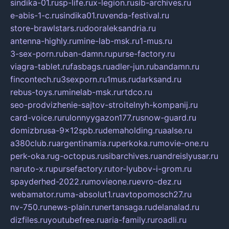
sindika-01.ru
sp-life.ru
x-legion.ru
sib-archives.ru
e-abis-1-c.ru
sindika01.ru
venda-festival.ru
store-brawlstars.ru
dooraleksandria.ru
antenna-highly.ru
mine-lab-msk.ru
1-mus.ru
3-sex-porn.ru
ban-damn.ru
purse-factory.ru
viagra-tablet.ru
fasbags.ru
adler-jun.ru
bandamn.ru
fincontech.ru
3sexporn.ru
1mus.ru
darksand.ru
rebus-toys.ru
minelab-msk.ru
rtdco.ru
seo-prodvizhenie-sajtov-stroitelnyh-kompanij.ru
card-voice.ru
rulonnyygazon177.ru
snow-guard.ru
domizbrusa-9x12spb.ru
demaholding.ru
aalse.ru
a380club.ru
argentinamia.ru
perkoka.ru
movie-one.ru
perk-oka.ru
g-octopus.ru
sibarchives.ru
andreislyusar.ru
naruto-x.ru
pursefactory.ru
tor-lyubov-i-grom.ru
spayderhed-2022.ru
movieone.ru
evro-dez.ru
webamator.ru
ma-absolut1.ru
avtopomosch27.ru
nv-750.ru
news-plain.ru
nertansaga.ru
delanalad.ru
dizfiles.ru
youtubefree.ru
aria-family.ru
roadli.ru