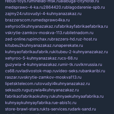
rebus-toys.ru
minelab-msk.ru
alabuga-cityhotel.ru
medsprawo-4-ka.ru
2864420.ru
blagodarenie-spb.ru
zajmy24.ru
tovudyi-4-kuhnyanazakaz.ru
brazzerscom.ru
medsprawo4ka.ru
xehyroo5kuhnyanazakaz.ru
fabrikayfabrikaefabrika.ru
vskrytie-zamkov-moskva-113.ru
biletnadom.ru
zed-online.ru
pimchax.ru
brazzers-hd.ru
z-host.ru
kitubeu2kuhnyanazakaz.ru
naperekate.ru
kuhnyaofabrikaufabrik.ru
kitubeu-2-kuhnyanazakaz.ru
xehyroo-5-kuhnyanazakaz.ru
cs-68.ru
guzywia-4-kuhnyanazakaz.ru
mir-tk.ru
vlknrussia.ru
cs68.ru
vladivostok-map.ru
video-seks.ru
bankaribi.ru
raszar.ru
vskrytie-zamkov-moskva113.ru
lipetsktelecom.ru
tovudyi4kuhnyanazakaz.ru
seksuzb.ru
guzywia4kuhnyanazakaz.ru
fabrikaofabrikaokuhny.ru
kuhnyaekuhnyaafabrika.ru
kuhnyaykuhnyayfabrika.ru
e-abis1c.ru
store-brawl-stars.ru
kts-services.ru
dark-sand.ru