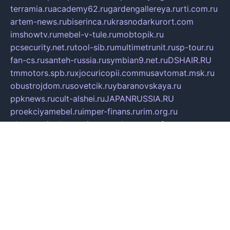
terramia.ru
academy62.ru
gardengallereya.ru
rti.com.ru
artem-news.ru
biserinca.ru
krasnodarkurort.com
imshowtv.ru
mebel-v-tule.ru
mobtopik.ru
pcsecurity.net.ru
tool-sib.ru
multimetrunit.ru
sp-tour.ru
fan-cs.ru
santeh-russia.ru
symbian9.net.ru
DSHAIR.RU
tmmotors.spb.ru
xjocuricopii.com
musavtomat.msk.ru
obustrojdom.ru
sovetcik.ru
ybaranovskaya.ru
ppknews.ru
cult-alshei.ru
JAPANRUSSIA.RU
proekciyamebel.ru
imper-finans.ru
rim.org.ru
glamourai.ru
brassminus.ru
zabor-pro.ru
ftn.pp.ru
dorogoe58.ru
laimengpacker.ru
kuzova-zapchasti.ru
sageerp.ru
taxodrom.ru
dsrazvitie.ru
hardcity.net.ru
ratinghomegames.ru
topservice25.ru
gubernyan.ru
gtglasslined.ru
ii4.ru
tssport.spb.ru
andorra24.com
blackwallstreet.ru
oboimos.ru
optim-doors.com.ru
ikuch.ru
nycr.org.ru
npa21.ru
vremya-ch.spb.ru
desert000.ru
ivtorgi.ru
ifiori.ru
catalog-statei.ru
dcv.org.ru
spetsmaster174.ru
ipkameryhiseeu.ru