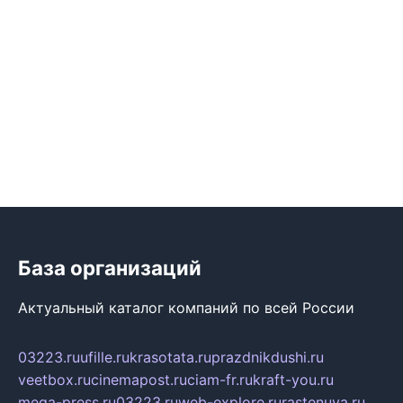
База организаций
Актуальный каталог компаний по всей России
03223.ru
ufille.ru
krasotata.ru
prazdnikdushi.ru
veetbox.ru
cinemapost.ru
ciam-fr.ru
kraft-you.ru
mega-press.ru
03223.ru
web-explore.ru
rastenuya.ru