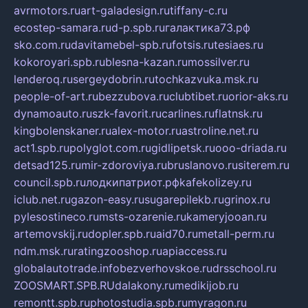
avrmotors.ru
art-galadesign.ru
tiffany-c.ru
ecostep-samara.ru
d-p.spb.ru
галактика73.рф
sko.com.ru
davitamebel-spb.ru
fotsis.ru
tesiaes.ru
kokoroyari.spb.ru
blesna-kazan.ru
mossilver.ru
lenderoq.ru
sergeydobrin.ru
tochkazvuka.msk.ru
people-of-art.ru
bezzubova.ru
clubtibet.ru
orior-aks.ru
dynamoauto.ru
szk-favorit.ru
carlines.ru
flatnsk.ru
kingbolenskaner.ru
alex-motor.ru
astroline.net.ru
act1.spb.ru
polyglot.com.ru
gidlipetsk.ru
ooo-driada.ru
detsad125.ru
mir-zdoroviya.ru
bruslanovo.ru
siterem.ru
council.spb.ru
лодкипатриот.рф
kafekolizey.ru
iclub.net.ru
gazon-easy.ru
sugarepilekb.ru
grinox.ru
pylesostineco.ru
msts-ozarenie.ru
kameryjooan.ru
artemovskij.ru
dopler.spb.ru
aid70.ru
metall-perm.ru
ndm.msk.ru
ratingzooshop.ru
apiaccess.ru
globalautotrade.info
bezverhovskoe.ru
drsschool.ru
ZOOSMART.SPB.RU
dalakony.ru
medikijob.ru
remontt.spb.ru
photostudia.spb.ru
myragon.ru