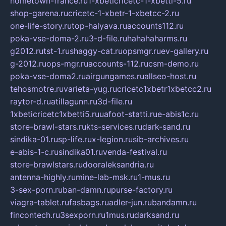
hometown-france.ru
1-xbeticricetc-1-xbetti-5.ru
shop-garena.ru
cricetc-1-xbetr-1-xbetcc-2.ru
one-life-story.ru
top-halyava.ru
accounts112.ru
poka-vse-doma-2.ru
3-d-file.ru
hahahaharms.ru
g2012.ru
tst-1.ru
shaggy-cat.ru
opsmgr.ru
ev-gallery.ru
g-2012.ru
ops-mgr.ru
accounts-112.ru
csm-demo.ru
poka-vse-doma2.ru
airgungames.ru
allseo-host.ru
tehosmotre.ru
varieta-yug.ru
cricetc1xbetr1xbetcc2.ru
raytor-d.ru
atillagunn.ru
3d-file.ru
1xbeticricetc1xbetti5.ru
uafoot-statti.ru
e-abis1c.ru
store-brawl-stars.ru
kts-services.ru
dark-sand.ru
sindika-01.ru
sp-life.ru
x-legion.ru
sib-archives.ru
e-abis-1-c.ru
sindika01.ru
venda-festival.ru
store-brawlstars.ru
dooraleksandria.ru
antenna-highly.ru
mine-lab-msk.ru
1-mus.ru
3-sex-porn.ru
ban-damn.ru
purse-factory.ru
viagra-tablet.ru
fasbags.ru
adler-jun.ru
bandamn.ru
fincontech.ru
3sexporn.ru
1mus.ru
darksand.ru