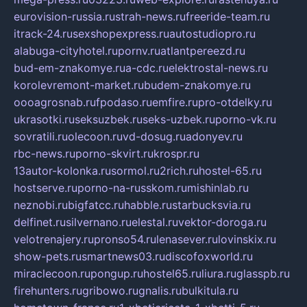
eurovision-russia.ru
strah-news.ru
freeride-team.ru
itrack-24.ru
sexshopexpress.ru
autostudiopro.ru
alabuga-cityhotel.ru
pornv.ru
atlantpereezd.ru
bud-em-znakomye.ru
a-cdc.ru
elektrostal-news.ru
korolevremont-market.ru
budem-znakomye.ru
oooagrosnab.ru
fpodaso.ru
emfire.ru
pro-otdelky.ru
ukrasotki.ru
seksuzbek.ru
seks-uzbek.ru
porno-vk.ru
sovratili.ru
olecoon.ru
vd-dosug.ru
adonyev.ru
rbc-news.ru
porno-skvirt.ru
krospr.ru
13autor-kolonka.ru
sormol.ru
2rich.ru
hostel-65.ru
hostserve.ru
porno-na-russkom.ru
mishinlab.ru
neznobi.ru
bigfatcc.ru
habble.ru
starbucksvia.ru
delfinet.ru
silvernano.ru
elestal.ru
vektor-doroga.ru
velotrenajery.ru
pronso54.ru
lenasever.ru
lovinskix.ru
show-pets.ru
smartnews03.ru
discofoxworld.ru
miraclecoon.ru
pongup.ru
hostel65.ru
liura.ru
glasspb.ru
firehunters.ru
gribowo.ru
gnalis.ru
bulkitula.ru