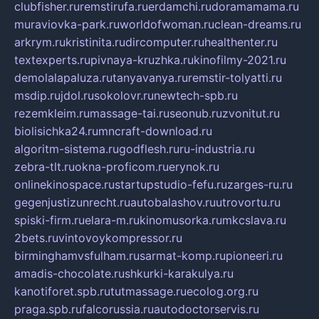
clubfisher.ru
remstirufa.ru
erdamchi.ru
doramamama.ru
muraviovka-park.ru
worldofwoman.ru
clean-dreams.ru
arkrym.ru
kristinita.ru
dircomputer.ru
healthenter.ru
textexperts.ru
pivnaya-kruzhka.ru
kinofilmy-2021.ru
demolalapaluza.ru
tanyavanya.ru
remstir-tolyatti.ru
msdip.ru
jdol.ru
sokolovr.ru
newtech-spb.ru
rezemkleim.ru
massage-tai.ru
seonub.ru
zvonitut.ru
biolisichka24.ru
mncraft-download.ru
algoritm-sistema.ru
godflesh.ru
ru-industria.ru
zebra-tlt.ru
okna-proficom.ru
erynok.ru
onlinekinospace.ru
startupstudio-fefu.ru
zarges-ru.ru
gegenjustizunrecht.ru
autobalashov.ru
utrovortu.ru
spiski-firm.ru
elara-m.ru
kinomusorka.ru
mkcslava.ru
2bets.ru
vintovoykompressor.ru
birminghamvsfulham.ru
sarmat-komp.ru
pioneeri.ru
amadis-chocolate.ru
shkurki-karakulya.ru
kanotiforet.spb.ru
tutmassage.ru
ecolog.org.ru
praga.spb.ru
falcorussia.ru
autodoctorservis.ru