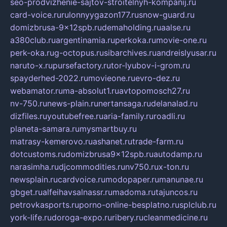
seo-prodvizhenie-sajtov-stroitelnyh-kompanij.ru
card-voice.ru
rulonnyygazon177.ru
snow-guard.ru
domizbrusa-9x12spb.ru
demaholding.ru
aalse.ru
a380club.ru
argentinamia.ru
perkoka.ru
movie-one.ru
perk-oka.ru
g-octopus.ru
sibarchives.ru
andreislyusar.ru
naruto-x.ru
pursefactory.ru
tor-lyubov-i-grom.ru
spayderhed-2022.ru
movieone.ru
evro-dez.ru
webamator.ru
ma-absolut1.ru
avtopomosch27.ru
nv-750.ru
news-plain.ru
nertansaga.ru
delanalad.ru
dizfiles.ru
youtubefree.ru
aria-family.ru
roadli.ru
planeta-samara.ru
mysmartbuy.ru
matrasy-kemerovo.ru
ashanet.ru
trade-farm.ru
dotcustoms.ru
domizbrusa9x12spb.ru
autodamp.ru
narasimha.ru
djcommodities.ru
nv750.ru
x-ton.ru
newsplain.ru
cardvoice.ru
modopaper.ru
manunae.ru
gbget.ru
alfeihavsalnassr.ru
madoma.ru
tajuncos.ru
petrovkasports.ru
porno-online-besplatno.ru
splclub.ru
york-life.ru
doroga-expo.ru
ribery.ru
cleanmedicine.ru