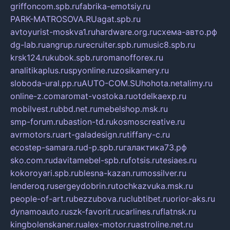
griffoncom.spb.ru
fabrika-emotsiy.ru
PARK-MATROSOVA.RU
agat.spb.ru
avtoyurist-moskva1.ru
hardware.org.ru
схема-авто.рф
dg-lab.ru
angrup.ru
recruiter.spb.ru
music8.spb.ru
krsk124.ru
kubok.spb.ru
romanofforex.ru
analitikaplus.ru
spyonline.ru
zosikamery.ru
sloboda-ural.pp.ru
AUTO-COM.SU
hohota.net
alimy.ru
online-z.com
aromat-vostoka.ru
otdelkaexp.ru
mobilvest.ru
bbd.net.ru
mebelshop.msk.ru
smp-forum.ru
bastion-td.ru
kosmoscreative.ru
avrmotors.ru
art-galadesign.ru
tiffany-c.ru
ecostep-samara.ru
d-p.spb.ru
галактика73.рф
sko.com.ru
davitamebel-spb.ru
fotsis.ru
tesiaes.ru
kokoroyari.spb.ru
blesna-kazan.ru
mossilver.ru
lenderoq.ru
sergeydobrin.ru
tochkazvuka.msk.ru
people-of-art.ru
bezzubova.ru
clubtibet.ru
orior-aks.ru
dynamoauto.ru
szk-favorit.ru
carlines.ru
flatnsk.ru
kingbolenskaner.ru
alex-motor.ru
astroline.net.ru