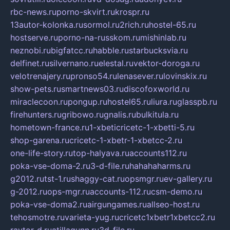
rbc-news.ru
porno-skvirt.ru
krospr.ru
13autor-kolonka.ru
sormol.ru
2rich.ru
hostel-65.ru
hostserve.ru
porno-na-russkom.ru
mishinlab.ru
neznobi.ru
bigfatcc.ru
habble.ru
starbucksvia.ru
delfinet.ru
silvernano.ru
elestal.ru
vektor-doroga.ru
velotrenajery.ru
pronso54.ru
lenasever.ru
lovinskix.ru
show-pets.ru
smartnews03.ru
discofoxworld.ru
miraclecoon.ru
pongup.ru
hostel65.ru
liura.ru
glasspb.ru
firehunters.ru
gribowo.ru
gnalis.ru
bulkitula.ru
hometown-france.ru
1-xbeticricetc-1-xbetti-5.ru
shop-garena.ru
cricetc-1-xbetr-1-xbetcc-2.ru
one-life-story.ru
top-halyava.ru
accounts112.ru
poka-vse-doma-2.ru
3-d-file.ru
hahahaharms.ru
g2012.ru
tst-1.ru
shaggy-cat.ru
opsmgr.ru
ev-gallery.ru
g-2012.ru
ops-mgr.ru
accounts-112.ru
csm-demo.ru
poka-vse-doma2.ru
airgungames.ru
allseo-host.ru
tehosmotre.ru
varieta-yug.ru
cricetc1xbetr1xbetcc2.ru
raytor-d.ru
atillagunn.ru
3d-file.ru