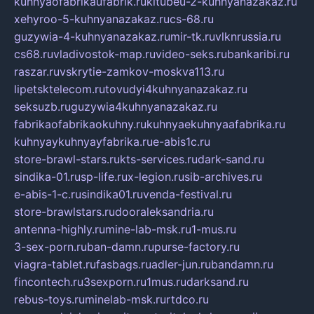
kuhnyaofabrikaufabrik.ru
kitubeu-2-kuhnyanazakaz.ru
xehyroo-5-kuhnyanazakaz.ru
cs-68.ru
guzywia-4-kuhnyanazakaz.ru
mir-tk.ru
vlknrussia.ru
cs68.ru
vladivostok-map.ru
video-seks.ru
bankaribi.ru
raszar.ru
vskrytie-zamkov-moskva113.ru
lipetsktelecom.ru
tovudyi4kuhnyanazakaz.ru
seksuzb.ru
guzywia4kuhnyanazakaz.ru
fabrikaofabrikaokuhny.ru
kuhnyaekuhnyaafabrika.ru
kuhnyaykuhnyayfabrika.ru
e-abis1c.ru
store-brawl-stars.ru
kts-services.ru
dark-sand.ru
sindika-01.ru
sp-life.ru
x-legion.ru
sib-archives.ru
e-abis-1-c.ru
sindika01.ru
venda-festival.ru
store-brawlstars.ru
dooraleksandria.ru
antenna-highly.ru
mine-lab-msk.ru
1-mus.ru
3-sex-porn.ru
ban-damn.ru
purse-factory.ru
viagra-tablet.ru
fasbags.ru
adler-jun.ru
bandamn.ru
fincontech.ru
3sexporn.ru
1mus.ru
darksand.ru
rebus-toys.ru
minelab-msk.ru
rtdco.ru