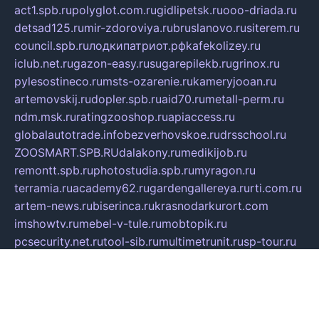
act1.spb.ru
polyglot.com.ru
gidlipetsk.ru
ooo-driada.ru
detsad125.ru
mir-zdoroviya.ru
bruslanovo.ru
siterem.ru
council.spb.ru
лодкипатриот.рф
kafekolizey.ru
iclub.net.ru
gazon-easy.ru
sugarepilekb.ru
grinox.ru
pylesostineco.ru
msts-ozarenie.ru
kameryjooan.ru
artemovskij.ru
dopler.spb.ru
aid70.ru
metall-perm.ru
ndm.msk.ru
ratingzooshop.ru
apiaccess.ru
globalautotrade.info
bezverhovskoe.ru
drsschool.ru
ZOOSMART.SPB.RU
dalakony.ru
medikijob.ru
remontt.spb.ru
photostudia.spb.ru
myragon.ru
terramia.ru
academy62.ru
gardengallereya.ru
rti.com.ru
artem-news.ru
biserinca.ru
krasnodarkurort.com
imshowtv.ru
mebel-v-tule.ru
mobtopik.ru
pcsecurity.net.ru
tool-sib.ru
multimetrunit.ru
sp-tour.ru
fan-cs.ru
santeh-russia.ru
symbian9.net.ru
DSHAIR.RU
tmmotors.spb.ru
xjocuricopii.com
musavtomat.msk.ru
obustrojdom.ru
sovetcik.ru
ybaranovskaya.ru
ppknews.ru
cult-alshei.ru
JAPANRUSSIA.RU