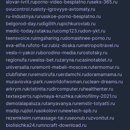
slovar-ivrit.ru
porno-video-besplatno.ru
seks-365.ru
ovucontrol.ru
sloty-igrovyye-avtomaty.ru
ru-industriya.ru
russkoe-porno-besplatno.ru
belgorod-day.ru
digilith.ru
pichkurovlab.ru
medic-today.ru
taksu.ru
comp123.ru
don-ykt.ru
teensvoice.ru
imgsharing.ru
domashnee-porno.ru
eva-elfie.ru
foto-tur.ru
biz-doska.ru
metropoltravel.ru
veslo-i-yakor.ru
borodino-media.ru
rostotsky.ru
regionufa.ru
weiss-bet.ru
zaryna.ru
casinotablet.ru
universalia.ru
remont-mebeli-moscow.ru
termomur.ru
clubfisher.ru
remstirufa.ru
erdamchi.ru
doramamama.ru
muraviovka-park.ru
worldofwoman.ru
clean-dreams.ru
arkrym.ru
kristinita.ru
dircomputer.ru
healthenter.ru
textexperts.ru
pivnaya-kruzhka.ru
kinofilmy-2021.ru
demolalapaluza.ru
tanyavanya.ru
remstir-tolyatti.ru
msdip.ru
jdol.ru
sokolovr.ru
newtech-spb.ru
rezemkleim.ru
massage-tai.ru
seonub.ru
zvonitut.ru
biolisichka24.ru
mncraft-download.ru