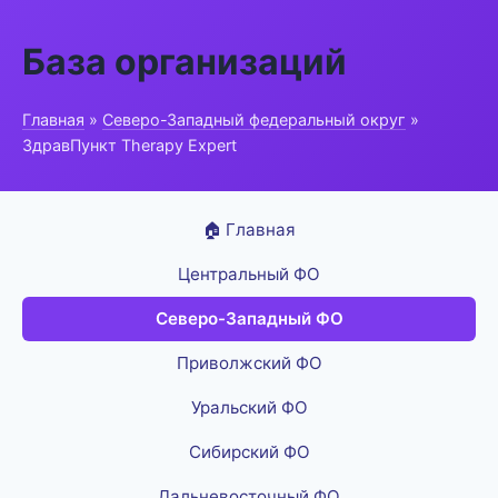
База организаций
Главная
»
Северо-Западный федеральный округ
»
ЗдравПункт Therapy Expert
🏠 Главная
Центральный ФО
Северо-Западный ФО
Приволжский ФО
Уральский ФО
Сибирский ФО
Дальневосточный ФО