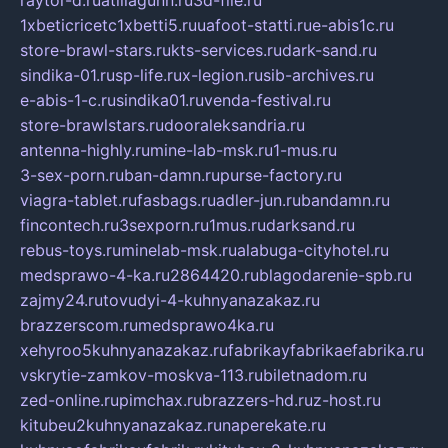
1xbeticricetc1xbetti5.ru
uafoot-statti.ru
e-abis1c.ru
store-brawl-stars.ru
kts-services.ru
dark-sand.ru
sindika-01.ru
sp-life.ru
x-legion.ru
sib-archives.ru
e-abis-1-c.ru
sindika01.ru
venda-festival.ru
store-brawlstars.ru
dooraleksandria.ru
antenna-highly.ru
mine-lab-msk.ru
1-mus.ru
3-sex-porn.ru
ban-damn.ru
purse-factory.ru
viagra-tablet.ru
fasbags.ru
adler-jun.ru
bandamn.ru
fincontech.ru
3sexporn.ru
1mus.ru
darksand.ru
rebus-toys.ru
minelab-msk.ru
alabuga-cityhotel.ru
medsprawo-4-ka.ru
2864420.ru
blagodarenie-spb.ru
zajmy24.ru
tovudyi-4-kuhnyanazakaz.ru
brazzerscom.ru
medsprawo4ka.ru
xehyroo5kuhnyanazakaz.ru
fabrikayfabrikaefabrika.ru
vskrytie-zamkov-moskva-113.ru
biletnadom.ru
zed-online.ru
pimchax.ru
brazzers-hd.ru
z-host.ru
kitubeu2kuhnyanazakaz.ru
naperekate.ru