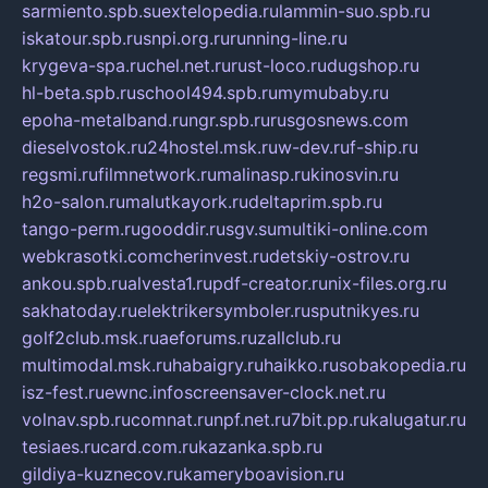
sarmiento.spb.su
extelopedia.ru
lammin-suo.spb.ru
iskatour.spb.ru
snpi.org.ru
running-line.ru
krygeva-spa.ru
chel.net.ru
rust-loco.ru
dugshop.ru
hl-beta.spb.ru
school494.spb.ru
mymubaby.ru
epoha-metalband.ru
ngr.spb.ru
rusgosnews.com
dieselvostok.ru
24hostel.msk.ru
w-dev.ru
f-ship.ru
regsmi.ru
filmnetwork.ru
malinasp.ru
kinosvin.ru
h2o-salon.ru
malutkayork.ru
deltaprim.spb.ru
tango-perm.ru
gooddir.ru
sgv.su
multiki-online.com
webkrasotki.com
cherinvest.ru
detskiy-ostrov.ru
ankou.spb.ru
alvesta1.ru
pdf-creator.ru
nix-files.org.ru
sakhatoday.ru
elektrikersymboler.ru
sputnikyes.ru
golf2club.msk.ru
aeforums.ru
zallclub.ru
multimodal.msk.ru
habaigry.ru
haikko.ru
sobakopedia.ru
isz-fest.ru
ewnc.info
screensaver-clock.net.ru
volnav.spb.ru
comnat.ru
npf.net.ru
7bit.pp.ru
kalugatur.ru
tesiaes.ru
card.com.ru
kazanka.spb.ru
gildiya-kuznecov.ru
kameryboavision.ru