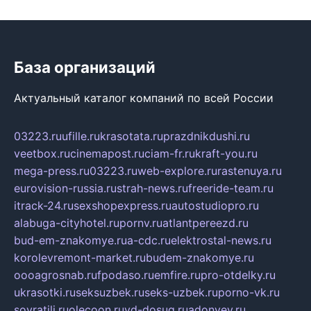
База организаций
Актуальный каталог компаний по всей России
03223.ru
ufille.ru
krasotata.ru
prazdnikdushi.ru
veetbox.ru
cinemapost.ru
ciam-fr.ru
kraft-you.ru
mega-press.ru
03223.ru
web-explore.ru
rastenuya.ru
eurovision-russia.ru
strah-news.ru
freeride-team.ru
itrack-24.ru
sexshopexpress.ru
autostudiopro.ru
alabuga-cityhotel.ru
pornv.ru
atlantpereezd.ru
bud-em-znakomye.ru
a-cdc.ru
elektrostal-news.ru
korolevremont-market.ru
budem-znakomye.ru
oooagrosnab.ru
fpodaso.ru
emfire.ru
pro-otdelky.ru
ukrasotki.ru
seksuzbek.ru
seks-uzbek.ru
porno-vk.ru
sovratili.ru
olecoon.ru
vd-dosug.ru
adonyev.ru