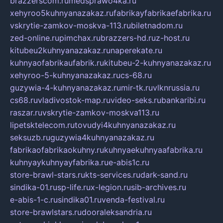
brazzerscom.ru
medsprawo4ka.ru
xehyroo5kuhnyanazakaz.ru
fabrikayfabrikaefabrika.ru
vskrytie-zamkov-moskva-113.ru
biletnadom.ru
zed-online.ru
pimchax.ru
brazzers-hd.ru
z-host.ru
kitubeu2kuhnyanazakaz.ru
naperekate.ru
kuhnyaofabrikaufabrik.ru
kitubeu-2-kuhnyanazakaz.ru
xehyroo-5-kuhnyanazakaz.ru
cs-68.ru
guzywia-4-kuhnyanazakaz.ru
mir-tk.ru
vlknrussia.ru
cs68.ru
vladivostok-map.ru
video-seks.ru
bankaribi.ru
raszar.ru
vskrytie-zamkov-moskva113.ru
lipetsktelecom.ru
tovudyi4kuhnyanazakaz.ru
seksuzb.ru
guzywia4kuhnyanazakaz.ru
fabrikaofabrikaokuhny.ru
kuhnyaekuhnyaafabrika.ru
kuhnyaykuhnyayfabrika.ru
e-abis1c.ru
store-brawl-stars.ru
kts-services.ru
dark-sand.ru
sindika-01.ru
sp-life.ru
x-legion.ru
sib-archives.ru
e-abis-1-c.ru
sindika01.ru
venda-festival.ru
store-brawlstars.ru
dooraleksandria.ru