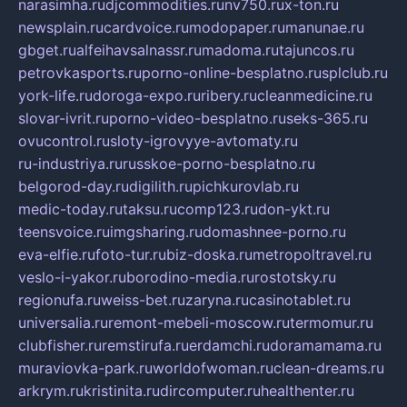
narasimha.ru
djcommodities.ru
nv750.ru
x-ton.ru
newsplain.ru
cardvoice.ru
modopaper.ru
manunae.ru
gbget.ru
alfeihavsalnassr.ru
madoma.ru
tajuncos.ru
petrovkasports.ru
porno-online-besplatno.ru
splclub.ru
york-life.ru
doroga-expo.ru
ribery.ru
cleanmedicine.ru
slovar-ivrit.ru
porno-video-besplatno.ru
seks-365.ru
ovucontrol.ru
sloty-igrovyye-avtomaty.ru
ru-industriya.ru
russkoe-porno-besplatno.ru
belgorod-day.ru
digilith.ru
pichkurovlab.ru
medic-today.ru
taksu.ru
comp123.ru
don-ykt.ru
teensvoice.ru
imgsharing.ru
domashnee-porno.ru
eva-elfie.ru
foto-tur.ru
biz-doska.ru
metropoltravel.ru
veslo-i-yakor.ru
borodino-media.ru
rostotsky.ru
regionufa.ru
weiss-bet.ru
zaryna.ru
casinotablet.ru
universalia.ru
remont-mebeli-moscow.ru
termomur.ru
clubfisher.ru
remstirufa.ru
erdamchi.ru
doramamama.ru
muraviovka-park.ru
worldofwoman.ru
clean-dreams.ru
arkrym.ru
kristinita.ru
dircomputer.ru
healthenter.ru