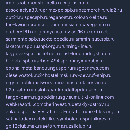
iron-snab.ru
costa-bella.ru
eugrus.pp.ru
associaciya39.ru
primexpo.spb.ru
bezmorchin.ru
ia2.ru
cpt21.ru
ispecspb.ru
regahost.ru
kolosok-elita.ru
tae-kwon.ru
consrio.com.ru
insiam.ru
avegainfo.ru
archery161.ru
bigencyclica.ru
vlast16.ru
korru.net
sarmiento.spb.su
extelopedia.ru
lammin-suo.spb.ru
iskatour.spb.ru
snpi.org.ru
running-line.ru
krygeva-spa.ru
chel.net.ru
rust-loco.ru
dugshop.ru
hl-beta.spb.ru
school494.spb.ru
mymubaby.ru
epoha-metalband.ru
ngr.spb.ru
rusgosnews.com
dieselvostok.ru
24hostel.msk.ru
w-dev.ru
f-ship.ru
regsmi.ru
filmnetwork.ru
malinasp.ru
kinosvin.ru
h2o-salon.ru
malutkayork.ru
deltaprim.spb.ru
tango-perm.ru
gooddir.ru
sgv.su
multiki-online.com
webkrasotki.com
cherinvest.ru
detskiy-ostrov.ru
ankou.spb.ru
alvesta1.ru
pdf-creator.ru
nix-files.org.ru
sakhatoday.ru
elektrikersymboler.ru
sputnikyes.ru
golf2club.msk.ru
aeforums.ru
zallclub.ru