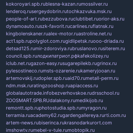
kokoroyari.spb.ru
blesna-kazan.ru
mossilver.ru
lenderoq.ru
sergeydobrin.ru
tochkazvuka.msk.ru
people-of-art.ru
bezzubova.ru
clubtibet.ru
orior-aks.ru
dynamoauto.ru
szk-favorit.ru
carlines.ru
flatnsk.ru
kingbolenskaner.ru
alex-motor.ru
astroline.net.ru
act1.spb.ru
polyglot.com.ru
gidlipetsk.ru
ooo-driada.ru
detsad125.ru
mir-zdoroviya.ru
bruslanovo.ru
siterem.ru
council.spb.ru
лодкипатриот.рф
kafekolizey.ru
iclub.net.ru
gazon-easy.ru
sugarepilekb.ru
grinox.ru
pylesostineco.ru
msts-ozarenie.ru
kameryjooan.ru
artemovskij.ru
dopler.spb.ru
aid70.ru
metall-perm.ru
ndm.msk.ru
ratingzooshop.ru
apiaccess.ru
globalautotrade.info
bezverhovskoe.ru
drsschool.ru
ZOOSMART.SPB.RU
dalakony.ru
medikijob.ru
remontt.spb.ru
photostudia.spb.ru
myragon.ru
terramia.ru
academy62.ru
gardengallereya.ru
rti.com.ru
artem-news.ru
biserinca.ru
krasnodarkurort.com
imshowtv.ru
mebel-v-tule.ru
mobtopik.ru