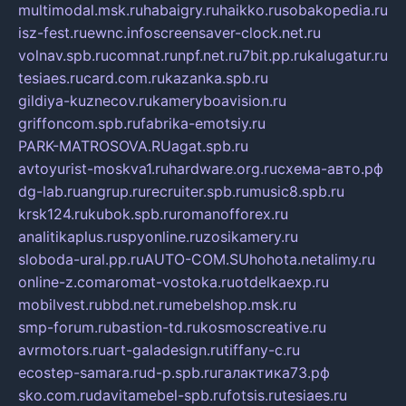
multimodal.msk.ru
habaigry.ru
haikko.ru
sobakopedia.ru
isz-fest.ru
ewnc.info
screensaver-clock.net.ru
volnav.spb.ru
comnat.ru
npf.net.ru
7bit.pp.ru
kalugatur.ru
tesiaes.ru
card.com.ru
kazanka.spb.ru
gildiya-kuznecov.ru
kameryboavision.ru
griffoncom.spb.ru
fabrika-emotsiy.ru
PARK-MATROSOVA.RU
agat.spb.ru
avtoyurist-moskva1.ru
hardware.org.ru
схема-авто.рф
dg-lab.ru
angrup.ru
recruiter.spb.ru
music8.spb.ru
krsk124.ru
kubok.spb.ru
romanofforex.ru
analitikaplus.ru
spyonline.ru
zosikamery.ru
sloboda-ural.pp.ru
AUTO-COM.SU
hohota.net
alimy.ru
online-z.com
aromat-vostoka.ru
otdelkaexp.ru
mobilvest.ru
bbd.net.ru
mebelshop.msk.ru
smp-forum.ru
bastion-td.ru
kosmoscreative.ru
avrmotors.ru
art-galadesign.ru
tiffany-c.ru
ecostep-samara.ru
d-p.spb.ru
галактика73.рф
sko.com.ru
davitamebel-spb.ru
fotsis.ru
tesiaes.ru