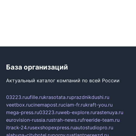
База организаций
Актуальный каталог компаний по всей России
03223.ru
ufille.ru
krasotata.ru
prazdnikdushi.ru
veetbox.ru
cinemapost.ru
ciam-fr.ru
kraft-you.ru
mega-press.ru
03223.ru
web-explore.ru
rastenuya.ru
eurovision-russia.ru
strah-news.ru
freeride-team.ru
itrack-24.ru
sexshopexpress.ru
autostudiopro.ru
alabuga-cityhotel.ru
pornv.ru
atlantpereezd.ru