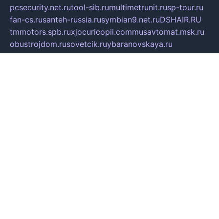
pcsecurity.net.ru
tool-sib.ru
multimetrunit.ru
sp-tour.ru
fan-cs.ru
santeh-russia.ru
symbian9.net.ru
DSHAIR.RU
tmmotors.spb.ru
xjocuricopii.com
musavtomat.msk.ru
obustrojdom.ru
sovetcik.ru
ybaranovskaya.ru
ppknews.ru
cult-alshei.ru
JAPANRUSSIA.RU
proekciyamebel.ru
imper-finans.ru
rim.org.ru
glamourai.ru
brassminus.ru
zabor-pro.ru
ftn.pp.ru
dorogoe58.ru
laimengpacker.ru
kuzova-zapchasti.ru
sageerp.ru
taxodrom.ru
dsrazvitie.ru
hardcity.net.ru
ratinghomegames.ru
topservice25.ru
gubernyan.ru
gtglasslined.ru
ii4.ru
tssport.spb.ru
andorra24.com
blackwallstreet.ru
oboimos.ru
optim-doors.com.ru
ikuch.ru
nycr.org.ru
npa21.ru
vremya-ch.spb.ru
desert000.ru
ivtorgi.ru
ifiori.ru
catalog-statei.ru
dcv.org.ru
spetsmaster174.ru
ipkameryhiseeu.ru
dum26.ru
ruspol.spb.ru
fr-opendp.ru
kam-solnyshko.ru
cheyenne-arapaho.ru
sevzapmetal.spb.ru
ted-lapidus.spb.ru
parasite-eliminator.ru