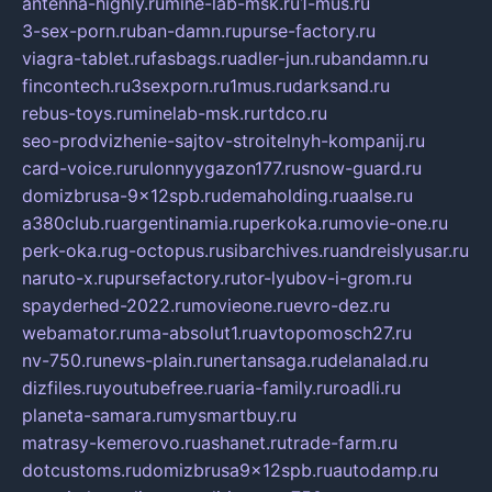
antenna-highly.ru
mine-lab-msk.ru
1-mus.ru
3-sex-porn.ru
ban-damn.ru
purse-factory.ru
viagra-tablet.ru
fasbags.ru
adler-jun.ru
bandamn.ru
fincontech.ru
3sexporn.ru
1mus.ru
darksand.ru
rebus-toys.ru
minelab-msk.ru
rtdco.ru
seo-prodvizhenie-sajtov-stroitelnyh-kompanij.ru
card-voice.ru
rulonnyygazon177.ru
snow-guard.ru
domizbrusa-9x12spb.ru
demaholding.ru
aalse.ru
a380club.ru
argentinamia.ru
perkoka.ru
movie-one.ru
perk-oka.ru
g-octopus.ru
sibarchives.ru
andreislyusar.ru
naruto-x.ru
pursefactory.ru
tor-lyubov-i-grom.ru
spayderhed-2022.ru
movieone.ru
evro-dez.ru
webamator.ru
ma-absolut1.ru
avtopomosch27.ru
nv-750.ru
news-plain.ru
nertansaga.ru
delanalad.ru
dizfiles.ru
youtubefree.ru
aria-family.ru
roadli.ru
planeta-samara.ru
mysmartbuy.ru
matrasy-kemerovo.ru
ashanet.ru
trade-farm.ru
dotcustoms.ru
domizbrusa9x12spb.ru
autodamp.ru