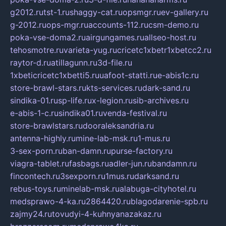
g2012.ru
tst-1.ru
shaggy-cat.ru
opsmgr.ru
ev-gallery.ru
g-2012.ru
ops-mgr.ru
accounts-112.ru
csm-demo.ru
poka-vse-doma2.ru
airgungames.ru
allseo-host.ru
tehosmotre.ru
varieta-yug.ru
cricetc1xbetr1xbetcc2.ru
raytor-d.ru
atillagunn.ru
3d-file.ru
1xbeticricetc1xbetti5.ru
uafoot-statti.ru
e-abis1c.ru
store-brawl-stars.ru
kts-services.ru
dark-sand.ru
sindika-01.ru
sp-life.ru
x-legion.ru
sib-archives.ru
e-abis-1-c.ru
sindika01.ru
venda-festival.ru
store-brawlstars.ru
dooraleksandria.ru
antenna-highly.ru
mine-lab-msk.ru
1-mus.ru
3-sex-porn.ru
ban-damn.ru
purse-factory.ru
viagra-tablet.ru
fasbags.ru
adler-jun.ru
bandamn.ru
fincontech.ru
3sexporn.ru
1mus.ru
darksand.ru
rebus-toys.ru
minelab-msk.ru
alabuga-cityhotel.ru
medsprawo-4-ka.ru
2864420.ru
blagodarenie-spb.ru
zajmy24.ru
tovudyi-4-kuhnyanazakaz.ru