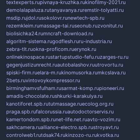
textexperts.ru
pivnaya-kruzhka.ru
kinofilmy-2021.ru
demolalapaluza.ru
tanyavanya.ru
remstir-tolyatti.ru
msdip.ru
jdol.ru
sokolovr.ru
newtech-spb.ru
rezemkleim.ru
massage-tai.ru
seonub.ru
zvonitut.ru
biolisichka24.ru
mncraft-download.ru
algoritm-sistema.ru
godflesh.ru
ru-industria.ru
zebra-tlt.ru
okna-proficom.ru
erynok.ru
onlinekinospace.ru
startupstudio-fefu.ru
zarges-ru.ru
gegenjustizunrecht.ru
autobalashov.ru
utrovortu.ru
spiski-firm.ru
elara-m.ru
kinomusorka.ru
mkcslava.ru
2bets.ru
vintovoykompressor.ru
birminghamvsfulham.ru
sarmat-komp.ru
pioneeri.ru
amadis-chocolate.ru
shkurki-karakulya.ru
kanotiforet.spb.ru
tutmassage.ru
ecolog.org.ru
praga.spb.ru
falcorussia.ru
autodoctorservis.ru
kamertondom.spb.ru
net-life.net.ru
avto-vozim.ru
sakhcamera.ru
alliance-electro.spb.ru
stroyavt.ru
controlweb1.ru
tdsak74.ru
kinzozo-ru.ru
kvotka.ru