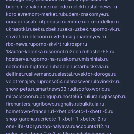
bud-em-znakomye.ru
a-cdc.ru
elektrostal-news.ru
korolevremont-market.ru
budem-znakomye.ru
oooagrosnab.ru
fpodaso.ru
emfire.ru
pro-otdelky.ru
ukrasotki.ru
seksuzbek.ru
seks-uzbek.ru
porno-vk.ru
sovratili.ru
olecoon.ru
vd-dosug.ru
adonyev.ru
rbc-news.ru
porno-skvirt.ru
krospr.ru
13autor-kolonka.ru
sormol.ru
2rich.ru
hostel-65.ru
hostserve.ru
porno-na-russkom.ru
mishinlab.ru
neznobi.ru
bigfatcc.ru
habble.ru
starbucksvia.ru
delfinet.ru
silvernano.ru
elestal.ru
vektor-doroga.ru
velotrenajery.ru
pronso54.ru
lenasever.ru
lovinskix.ru
show-pets.ru
smartnews03.ru
discofoxworld.ru
miraclecoon.ru
pongup.ru
hostel65.ru
liura.ru
glasspb.ru
firehunters.ru
gribowo.ru
gnalis.ru
bulkitula.ru
hometown-france.ru
1-xbeticricetc-1-xbetti-5.ru
shop-garena.ru
cricetc-1-xbetr-1-xbetcc-2.ru
one-life-story.ru
top-halyava.ru
accounts112.ru
poka-vse-doma-2.ru
3-d-file.ru
hahahaharms.ru