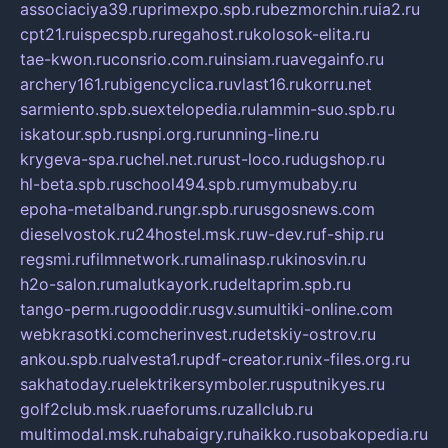
associaciya39.ru
primexpo.spb.ru
bezmorchin.ru
ia2.ru
cpt21.ru
ispecspb.ru
regahost.ru
kolosok-elita.ru
tae-kwon.ru
consrio.com.ru
insiam.ru
avegainfo.ru
archery161.ru
bigencyclica.ru
vlast16.ru
korru.net
sarmiento.spb.su
extelopedia.ru
lammin-suo.spb.ru
iskatour.spb.ru
snpi.org.ru
running-line.ru
krygeva-spa.ru
chel.net.ru
rust-loco.ru
dugshop.ru
hl-beta.spb.ru
school494.spb.ru
mymubaby.ru
epoha-metalband.ru
ngr.spb.ru
rusgosnews.com
dieselvostok.ru
24hostel.msk.ru
w-dev.ru
f-ship.ru
regsmi.ru
filmnetwork.ru
malinasp.ru
kinosvin.ru
h2o-salon.ru
malutkayork.ru
deltaprim.spb.ru
tango-perm.ru
gooddir.ru
sgv.su
multiki-online.com
webkrasotki.com
cherinvest.ru
detskiy-ostrov.ru
ankou.spb.ru
alvesta1.ru
pdf-creator.ru
nix-files.org.ru
sakhatoday.ru
elektrikersymboler.ru
sputnikyes.ru
golf2club.msk.ru
aeforums.ru
zallclub.ru
multimodal.msk.ru
habaigry.ru
haikko.ru
sobakopedia.ru