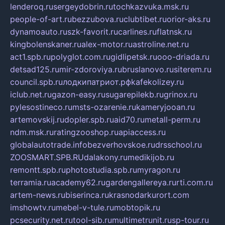
lenderoq.ru
sergeydobrin.ru
tochkazvuka.msk.ru
people-of-art.ru
bezzubova.ru
clubtibet.ru
orior-aks.ru
dynamoauto.ru
szk-favorit.ru
carlines.ru
flatnsk.ru
kingbolenskaner.ru
alex-motor.ru
astroline.net.ru
act1.spb.ru
polyglot.com.ru
gidlipetsk.ru
ooo-driada.ru
detsad125.ru
mir-zdoroviya.ru
bruslanovo.ru
siterem.ru
council.spb.ru
лодкипатриот.рф
kafekolizey.ru
iclub.net.ru
gazon-easy.ru
sugarepilekb.ru
grinox.ru
pylesostineco.ru
msts-ozarenie.ru
kameryjooan.ru
artemovskij.ru
dopler.spb.ru
aid70.ru
metall-perm.ru
ndm.msk.ru
ratingzooshop.ru
apiaccess.ru
globalautotrade.info
bezverhovskoe.ru
drsschool.ru
ZOOSMART.SPB.RU
dalakony.ru
medikijob.ru
remontt.spb.ru
photostudia.spb.ru
myragon.ru
terramia.ru
academy62.ru
gardengallereya.ru
rti.com.ru
artem-news.ru
biserinca.ru
krasnodarkurort.com
imshowtv.ru
mebel-v-tule.ru
mobtopik.ru
pcsecurity.net.ru
tool-sib.ru
multimetrunit.ru
sp-tour.ru