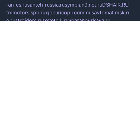
fan-cs.ru
santeh-russia.ru
symbian9.net.ru
DSHAIR.RU
tmmotors.spb.ru
xjocuricopii.com
musavtomat.msk.ru
obustrojdom.ru
sovetcik.ru
ybaranovskaya.ru
ppknews.ru
cult-alshei.ru
JAPANRUSSIA.RU
proekciyamebel.ru
imper-finans.ru
rim.org.ru
glamourai.ru
brassminus.ru
zabor-pro.ru
ftn.pp.ru
dorogoe58.ru
laimengpacker.ru
kuzova-zapchasti.ru
sageerp.ru
taxodrom.ru
dsrazvitie.ru
hardcity.net.ru
ratinghomegames.ru
topservice25.ru
gubernyan.ru
gtglasslined.ru
ii4.ru
tssport.spb.ru
andorra24.com
blackwallstreet.ru
oboimos.ru
optim-doors.com.ru
ikuch.ru
nycr.org.ru
npa21.ru
vremya-ch.spb.ru
desert000.ru
ivtorgi.ru
ifiori.ru
catalog-statei.ru
dcv.org.ru
spetsmaster174.ru
ipkameryhiseeu.ru
dum26.ru
ruspol.spb.ru
fr-opendp.ru
kam-solnyshko.ru
cheyenne-arapaho.ru
sevzapmetal.spb.ru
ted-lapidus.spb.ru
parasite-eliminator.ru
sigma-complete.ru
modernworld.ru
dama-moda.ru