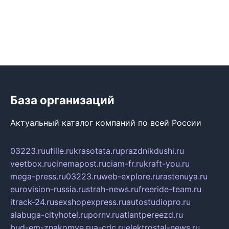
База организаций
Актуальный каталог компаний по всей России
03223.ru
ufille.ru
krasotata.ru
prazdnikdushi.ru
veetbox.ru
cinemapost.ru
ciam-fr.ru
kraft-you.ru
mega-press.ru
03223.ru
web-explore.ru
rastenuya.ru
eurovision-russia.ru
strah-news.ru
freeride-team.ru
itrack-24.ru
sexshopexpress.ru
autostudiopro.ru
alabuga-cityhotel.ru
pornv.ru
atlantpereezd.ru
bud-em-znakomye.ru
a-cdc.ru
elektrostal-news.ru