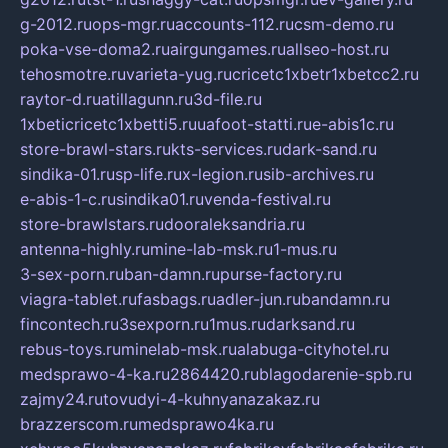
g-2012.ru
ops-mgr.ru
accounts-112.ru
csm-demo.ru
poka-vse-doma2.ru
airgungames.ru
allseo-host.ru
tehosmotre.ru
varieta-yug.ru
cricetc1xbetr1xbetcc2.ru
raytor-d.ru
atillagunn.ru
3d-file.ru
1xbeticricetc1xbetti5.ru
uafoot-statti.ru
e-abis1c.ru
store-brawl-stars.ru
kts-services.ru
dark-sand.ru
sindika-01.ru
sp-life.ru
x-legion.ru
sib-archives.ru
e-abis-1-c.ru
sindika01.ru
venda-festival.ru
store-brawlstars.ru
dooraleksandria.ru
antenna-highly.ru
mine-lab-msk.ru
1-mus.ru
3-sex-porn.ru
ban-damn.ru
purse-factory.ru
viagra-tablet.ru
fasbags.ru
adler-jun.ru
bandamn.ru
fincontech.ru
3sexporn.ru
1mus.ru
darksand.ru
rebus-toys.ru
minelab-msk.ru
alabuga-cityhotel.ru
medsprawo-4-ka.ru
2864420.ru
blagodarenie-spb.ru
zajmy24.ru
tovudyi-4-kuhnyanazakaz.ru
brazzerscom.ru
medsprawo4ka.ru