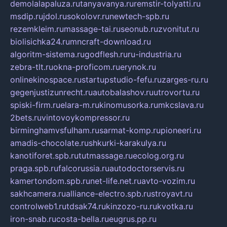
demolalapaluza.ru
tanyavanya.ru
remstir-tolyatti.ru
msdip.ru
jdol.ru
sokolovr.ru
newtech-spb.ru
rezemkleim.ru
massage-tai.ru
seonub.ru
zvonitut.ru
biolisichka24.ru
mncraft-download.ru
algoritm-sistema.ru
godflesh.ru
ru-industria.ru
zebra-tlt.ru
okna-proficom.ru
erynok.ru
onlinekinospace.ru
startupstudio-fefu.ru
zarges-ru.ru
gegenjustizunrecht.ru
autobalashov.ru
utrovortu.ru
spiski-firm.ru
elara-m.ru
kinomusorka.ru
mkcslava.ru
2bets.ru
vintovoykompressor.ru
birminghamvsfulham.ru
sarmat-komp.ru
pioneeri.ru
amadis-chocolate.ru
shkurki-karakulya.ru
kanotiforet.spb.ru
tutmassage.ru
ecolog.org.ru
praga.spb.ru
falcorussia.ru
autodoctorservis.ru
kamertondom.spb.ru
net-life.net.ru
avto-vozim.ru
sakhcamera.ru
alliance-electro.spb.ru
stroyavt.ru
controlweb1.ru
tdsak74.ru
kinzozo-ru.ru
kvotka.ru
iron-snab.ru
costa-bella.ru
eugrus.pp.ru