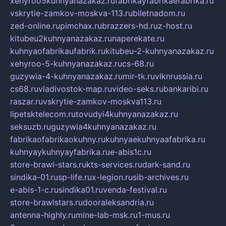
xehyroo5kuhnyanazakaz.ru
fabrikayfabrikaefabrika.ru
vskrytie-zamkov-moskva-113.ru
biletnadom.ru
zed-online.ru
pimchax.ru
brazzers-hd.ru
z-host.ru
kitubeu2kuhnyanazakaz.ru
naperekate.ru
kuhnyaofabrikaufabrik.ru
kitubeu-2-kuhnyanazakaz.ru
xehyroo-5-kuhnyanazakaz.ru
cs-68.ru
guzywia-4-kuhnyanazakaz.ru
mir-tk.ru
vlknrussia.ru
cs68.ru
vladivostok-map.ru
video-seks.ru
bankaribi.ru
raszar.ru
vskrytie-zamkov-moskva113.ru
lipetsktelecom.ru
tovudyi4kuhnyanazakaz.ru
seksuzb.ru
guzywia4kuhnyanazakaz.ru
fabrikaofabrikaokuhny.ru
kuhnyaekuhnyaafabrika.ru
kuhnyaykuhnyayfabrika.ru
e-abis1c.ru
store-brawl-stars.ru
kts-services.ru
dark-sand.ru
sindika-01.ru
sp-life.ru
x-legion.ru
sib-archives.ru
e-abis-1-c.ru
sindika01.ru
venda-festival.ru
store-brawlstars.ru
dooraleksandria.ru
antenna-highly.ru
mine-lab-msk.ru
1-mus.ru