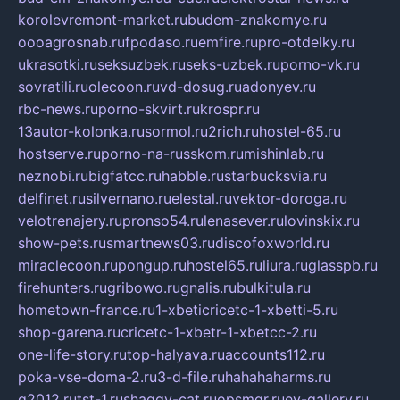
korolevremont-market.ru
budem-znakomye.ru
oooagrosnab.ru
fpodaso.ru
emfire.ru
pro-otdelky.ru
ukrasotki.ru
seksuzbek.ru
seks-uzbek.ru
porno-vk.ru
sovratili.ru
olecoon.ru
vd-dosug.ru
adonyev.ru
rbc-news.ru
porno-skvirt.ru
krospr.ru
13autor-kolonka.ru
sormol.ru
2rich.ru
hostel-65.ru
hostserve.ru
porno-na-russkom.ru
mishinlab.ru
neznobi.ru
bigfatcc.ru
habble.ru
starbucksvia.ru
delfinet.ru
silvernano.ru
elestal.ru
vektor-doroga.ru
velotrenajery.ru
pronso54.ru
lenasever.ru
lovinskix.ru
show-pets.ru
smartnews03.ru
discofoxworld.ru
miraclecoon.ru
pongup.ru
hostel65.ru
liura.ru
glasspb.ru
firehunters.ru
gribowo.ru
gnalis.ru
bulkitula.ru
hometown-france.ru
1-xbeticricetc-1-xbetti-5.ru
shop-garena.ru
cricetc-1-xbetr-1-xbetcc-2.ru
one-life-story.ru
top-halyava.ru
accounts112.ru
poka-vse-doma-2.ru
3-d-file.ru
hahahaharms.ru
g2012.ru
tst-1.ru
shaggy-cat.ru
opsmgr.ru
ev-gallery.ru