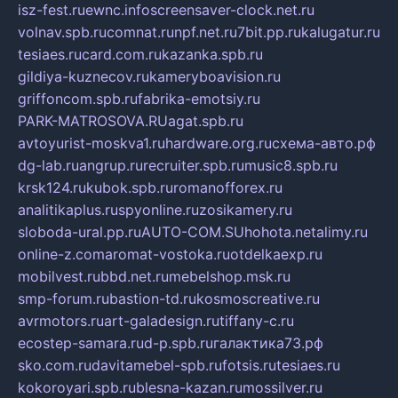
isz-fest.ru
ewnc.info
screensaver-clock.net.ru
volnav.spb.ru
comnat.ru
npf.net.ru
7bit.pp.ru
kalugatur.ru
tesiaes.ru
card.com.ru
kazanka.spb.ru
gildiya-kuznecov.ru
kameryboavision.ru
griffoncom.spb.ru
fabrika-emotsiy.ru
PARK-MATROSOVA.RU
agat.spb.ru
avtoyurist-moskva1.ru
hardware.org.ru
схема-авто.рф
dg-lab.ru
angrup.ru
recruiter.spb.ru
music8.spb.ru
krsk124.ru
kubok.spb.ru
romanofforex.ru
analitikaplus.ru
spyonline.ru
zosikamery.ru
sloboda-ural.pp.ru
AUTO-COM.SU
hohota.net
alimy.ru
online-z.com
aromat-vostoka.ru
otdelkaexp.ru
mobilvest.ru
bbd.net.ru
mebelshop.msk.ru
smp-forum.ru
bastion-td.ru
kosmoscreative.ru
avrmotors.ru
art-galadesign.ru
tiffany-c.ru
ecostep-samara.ru
d-p.spb.ru
галактика73.рф
sko.com.ru
davitamebel-spb.ru
fotsis.ru
tesiaes.ru
kokoroyari.spb.ru
blesna-kazan.ru
mossilver.ru