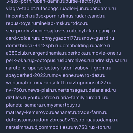
3-sex-porn.ru
ban-damn.ru
purse-factory.ru
viagra-tablet.ru
fasbags.ru
adler-jun.ru
bandamn.ru
fincontech.ru
3sexporn.ru
1mus.ru
darksand.ru
rebus-toys.ru
minelab-msk.ru
rtdco.ru
seo-prodvizhenie-sajtov-stroitelnyh-kompanij.ru
card-voice.ru
rulonnyygazon177.ru
snow-guard.ru
domizbrusa-9x12spb.ru
demaholding.ru
aalse.ru
a380club.ru
argentinamia.ru
perkoka.ru
movie-one.ru
perk-oka.ru
g-octopus.ru
sibarchives.ru
andreislyusar.ru
naruto-x.ru
pursefactory.ru
tor-lyubov-i-grom.ru
spayderhed-2022.ru
movieone.ru
evro-dez.ru
webamator.ru
ma-absolut1.ru
avtopomosch27.ru
nv-750.ru
news-plain.ru
nertansaga.ru
delanalad.ru
dizfiles.ru
youtubefree.ru
aria-family.ru
roadli.ru
planeta-samara.ru
mysmartbuy.ru
matrasy-kemerovo.ru
ashanet.ru
trade-farm.ru
dotcustoms.ru
domizbrusa9x12spb.ru
autodamp.ru
narasimha.ru
djcommodities.ru
nv750.ru
x-ton.ru