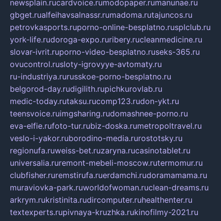
newsplain.ru
cardvoice.ru
modopaper.ru
manunae.ru
gbget.ru
alfeihavsalnassr.ru
madoma.ru
tajuncos.ru
petrovkasports.ru
porno-online-besplatno.ru
splclub.ru
york-life.ru
doroga-expo.ru
ribery.ru
cleanmedicine.ru
slovar-ivrit.ru
porno-video-besplatno.ru
seks-365.ru
ovucontrol.ru
sloty-igrovyye-avtomaty.ru
ru-industriya.ru
russkoe-porno-besplatno.ru
belgorod-day.ru
digilith.ru
pichkurovlab.ru
medic-today.ru
taksu.ru
comp123.ru
don-ykt.ru
teensvoice.ru
imgsharing.ru
domashnee-porno.ru
eva-elfie.ru
foto-tur.ru
biz-doska.ru
metropoltravel.ru
veslo-i-yakor.ru
borodino-media.ru
rostotsky.ru
regionufa.ru
weiss-bet.ru
zaryna.ru
casinotablet.ru
universalia.ru
remont-mebeli-moscow.ru
termomur.ru
clubfisher.ru
remstirufa.ru
erdamchi.ru
doramamama.ru
muraviovka-park.ru
worldofwoman.ru
clean-dreams.ru
arkrym.ru
kristinita.ru
dircomputer.ru
healthenter.ru
textexperts.ru
pivnaya-kruzhka.ru
kinofilmy-2021.ru