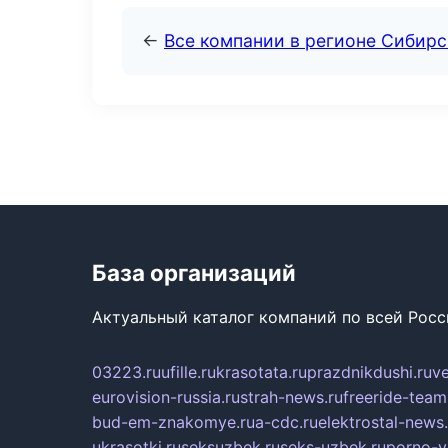
←
Все компании в регионе Сибир
База организаций
Актуальный каталог компаний по всей Рос
03223.ru
ufille.ru
krasotata.ru
prazdnikdushi.ru
v
eurovision-russia.ru
strah-news.ru
freeride-team
bud-em-znakomye.ru
a-cdc.ru
elektrostal-news.
ukrasotki.ru
seksuzbek.ru
seks-uzbek.ru
porno-v