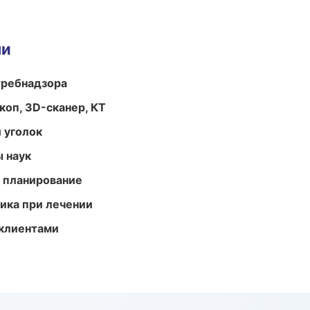
ми
требнадзора
оп, 3D-сканер, КТ
 уголок
ы наук
 планирование
тика при лечении
 клиентами