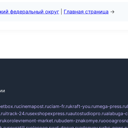
ский федеральный округ
|
Главная страница
→
сии
eetbox.ru
cinemapost.ru
ciam-fr.ru
kraft-you.ru
mega-press.ru
.ru
itrack-24.ru
sexshopexpress.ru
autostudiopro.ru
alabuga-ci
ru
korolevremont-market.ru
budem-znakomye.ru
oooagrosna
k.ru
sovratili.ru
olecoon.ru
vd-dosug.ru
adonyev.ru
rbc-news.r