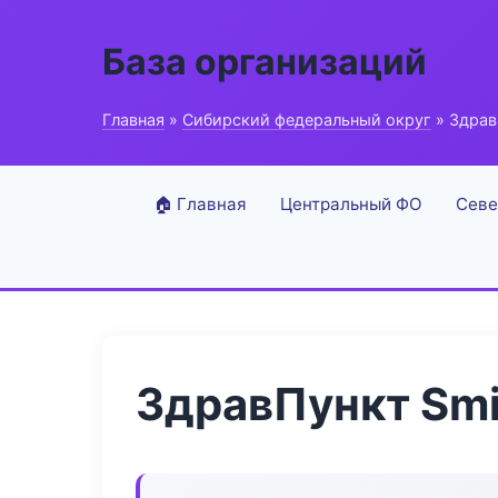
База организаций
Главная
»
Сибирский федеральный округ
» Здрав
🏠 Главная
Центральный ФО
Севе
ЗдравПункт Smi