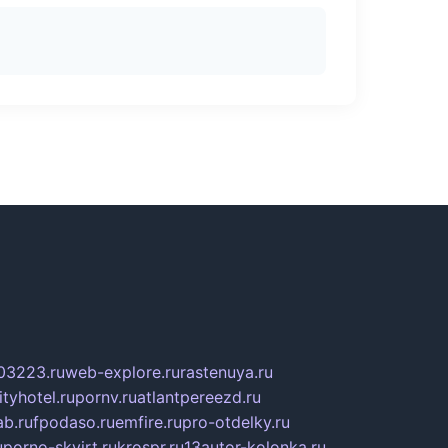
03223.ru
web-explore.ru
rastenuya.ru
tyhotel.ru
pornv.ru
atlantpereezd.ru
b.ru
fpodaso.ru
emfire.ru
pro-otdelky.ru
u
porno-skvirt.ru
krospr.ru
13autor-kolonka.ru