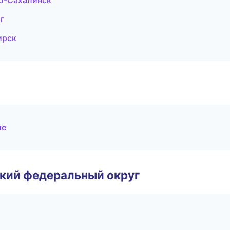
о-Сахалинск
г
ирск
ие
ский федеральный округ