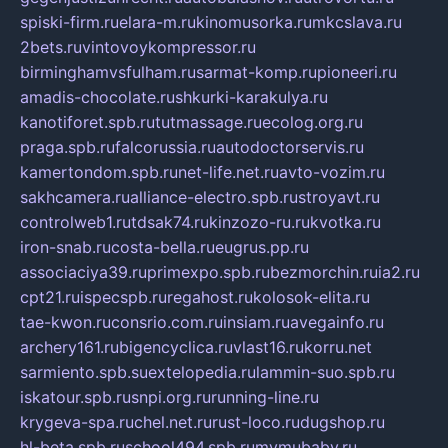
spiski-firm.ru
elara-m.ru
kinomusorka.ru
mkcslava.ru
2bets.ru
vintovoykompressor.ru
birminghamvsfulham.ru
sarmat-komp.ru
pioneeri.ru
amadis-chocolate.ru
shkurki-karakulya.ru
kanotiforet.spb.ru
tutmassage.ru
ecolog.org.ru
praga.spb.ru
falcorussia.ru
autodoctorservis.ru
kamertondom.spb.ru
net-life.net.ru
avto-vozim.ru
sakhcamera.ru
alliance-electro.spb.ru
stroyavt.ru
controlweb1.ru
tdsak74.ru
kinzozo-ru.ru
kvotka.ru
iron-snab.ru
costa-bella.ru
eugrus.pp.ru
associaciya39.ru
primexpo.spb.ru
bezmorchin.ru
ia2.ru
cpt21.ru
ispecspb.ru
regahost.ru
kolosok-elita.ru
tae-kwon.ru
consrio.com.ru
insiam.ru
avegainfo.ru
archery161.ru
bigencyclica.ru
vlast16.ru
korru.net
sarmiento.spb.su
extelopedia.ru
lammin-suo.spb.ru
iskatour.spb.ru
snpi.org.ru
running-line.ru
krygeva-spa.ru
chel.net.ru
rust-loco.ru
dugshop.ru
hl-beta.spb.ru
school494.spb.ru
mymubaby.ru