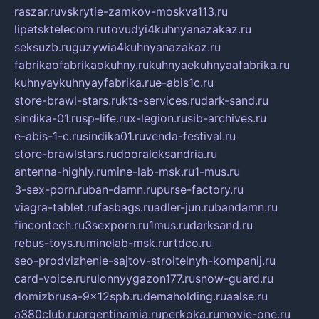
raszar.ru
vskrytie-zamkov-moskva113.ru
lipetsktelecom.ru
tovudyi4kuhnyanazakaz.ru
seksuzb.ru
guzywia4kuhnyanazakaz.ru
fabrikaofabrikaokuhny.ru
kuhnyaekuhnyaafabrika.ru
kuhnyaykuhnyayfabrika.ru
e-abis1c.ru
store-brawl-stars.ru
kts-services.ru
dark-sand.ru
sindika-01.ru
sp-life.ru
x-legion.ru
sib-archives.ru
e-abis-1-c.ru
sindika01.ru
venda-festival.ru
store-brawlstars.ru
dooraleksandria.ru
antenna-highly.ru
mine-lab-msk.ru
1-mus.ru
3-sex-porn.ru
ban-damn.ru
purse-factory.ru
viagra-tablet.ru
fasbags.ru
adler-jun.ru
bandamn.ru
fincontech.ru
3sexporn.ru
1mus.ru
darksand.ru
rebus-toys.ru
minelab-msk.ru
rtdco.ru
seo-prodvizhenie-sajtov-stroitelnyh-kompanij.ru
card-voice.ru
rulonnyygazon177.ru
snow-guard.ru
domizbrusa-9x12spb.ru
demaholding.ru
aalse.ru
a380club.ru
argentinamia.ru
perkoka.ru
movie-one.ru