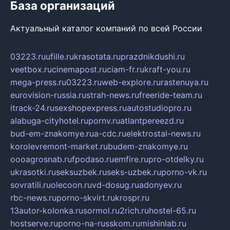
База организаций
Актуальный каталог компаний по всей России
03223.ru
ufille.ru
krasotata.ru
prazdnikdushi.ru
veetbox.ru
cinemapost.ru
ciam-fr.ru
kraft-you.ru
mega-press.ru
03223.ru
web-explore.ru
rastenuya.ru
eurovision-russia.ru
strah-news.ru
freeride-team.ru
itrack-24.ru
sexshopexpress.ru
autostudiopro.ru
alabuga-cityhotel.ru
pornv.ru
atlantpereezd.ru
bud-em-znakomye.ru
a-cdc.ru
elektrostal-news.ru
korolevremont-market.ru
budem-znakomye.ru
oooagrosnab.ru
fpodaso.ru
emfire.ru
pro-otdelky.ru
ukrasotki.ru
seksuzbek.ru
seks-uzbek.ru
porno-vk.ru
sovratili.ru
olecoon.ru
vd-dosug.ru
adonyev.ru
rbc-news.ru
porno-skvirt.ru
krospr.ru
13autor-kolonka.ru
sormol.ru
2rich.ru
hostel-65.ru
hostserve.ru
porno-na-russkom.ru
mishinlab.ru