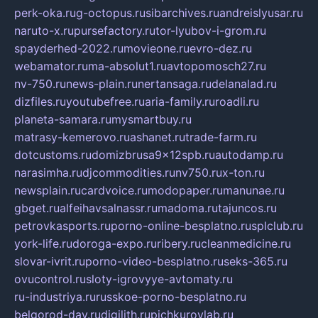
perk-oka.ru
g-octopus.ru
sibarchives.ru
andreislyusar.ru
naruto-x.ru
pursefactory.ru
tor-lyubov-i-grom.ru
spayderhed-2022.ru
movieone.ru
evro-dez.ru
webamator.ru
ma-absolut1.ru
avtopomosch27.ru
nv-750.ru
news-plain.ru
nertansaga.ru
delanalad.ru
dizfiles.ru
youtubefree.ru
aria-family.ru
roadli.ru
planeta-samara.ru
mysmartbuy.ru
matrasy-kemerovo.ru
ashanet.ru
trade-farm.ru
dotcustoms.ru
domizbrusa9x12spb.ru
autodamp.ru
narasimha.ru
djcommodities.ru
nv750.ru
x-ton.ru
newsplain.ru
cardvoice.ru
modopaper.ru
manunae.ru
gbget.ru
alfeihavsalnassr.ru
madoma.ru
tajuncos.ru
petrovkasports.ru
porno-online-besplatno.ru
splclub.ru
york-life.ru
doroga-expo.ru
ribery.ru
cleanmedicine.ru
slovar-ivrit.ru
porno-video-besplatno.ru
seks-365.ru
ovucontrol.ru
sloty-igrovyye-avtomaty.ru
ru-industriya.ru
russkoe-porno-besplatno.ru
belgorod-day.ru
digilith.ru
pichkurovlab.ru