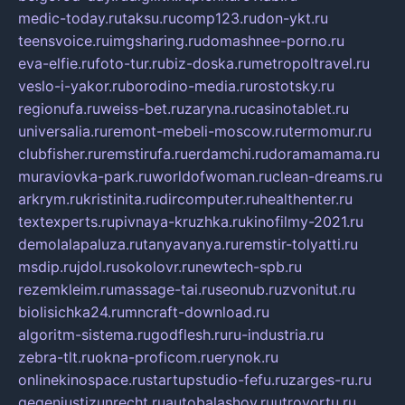
medic-today.ru
taksu.ru
comp123.ru
don-ykt.ru
teensvoice.ru
imgsharing.ru
domashnee-porno.ru
eva-elfie.ru
foto-tur.ru
biz-doska.ru
metropoltravel.ru
veslo-i-yakor.ru
borodino-media.ru
rostotsky.ru
regionufa.ru
weiss-bet.ru
zaryna.ru
casinotablet.ru
universalia.ru
remont-mebeli-moscow.ru
termomur.ru
clubfisher.ru
remstirufa.ru
erdamchi.ru
doramamama.ru
muraviovka-park.ru
worldofwoman.ru
clean-dreams.ru
arkrym.ru
kristinita.ru
dircomputer.ru
healthenter.ru
textexperts.ru
pivnaya-kruzhka.ru
kinofilmy-2021.ru
demolalapaluza.ru
tanyavanya.ru
remstir-tolyatti.ru
msdip.ru
jdol.ru
sokolovr.ru
newtech-spb.ru
rezemkleim.ru
massage-tai.ru
seonub.ru
zvonitut.ru
biolisichka24.ru
mncraft-download.ru
algoritm-sistema.ru
godflesh.ru
ru-industria.ru
zebra-tlt.ru
okna-proficom.ru
erynok.ru
onlinekinospace.ru
startupstudio-fefu.ru
zarges-ru.ru
gegenjustizunrecht.ru
autobalashov.ru
utrovortu.ru