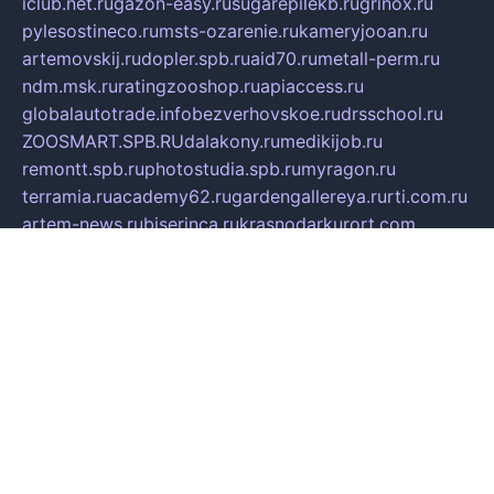
iclub.net.ru
gazon-easy.ru
sugarepilekb.ru
grinox.ru
pylesostineco.ru
msts-ozarenie.ru
kameryjooan.ru
artemovskij.ru
dopler.spb.ru
aid70.ru
metall-perm.ru
ndm.msk.ru
ratingzooshop.ru
apiaccess.ru
globalautotrade.info
bezverhovskoe.ru
drsschool.ru
ZOOSMART.SPB.RU
dalakony.ru
medikijob.ru
remontt.spb.ru
photostudia.spb.ru
myragon.ru
terramia.ru
academy62.ru
gardengallereya.ru
rti.com.ru
artem-news.ru
biserinca.ru
krasnodarkurort.com
imshowtv.ru
mebel-v-tule.ru
mobtopik.ru
pcsecurity.net.ru
tool-sib.ru
multimetrunit.ru
sp-tour.ru
fan-cs.ru
santeh-russia.ru
symbian9.net.ru
DSHAIR.RU
tmmotors.spb.ru
xjocuricopii.com
musavtomat.msk.ru
obustrojdom.ru
sovetcik.ru
ybaranovskaya.ru
ppknews.ru
cult-alshei.ru
JAPANRUSSIA.RU
proekciyamebel.ru
imper-finans.ru
rim.org.ru
glamourai.ru
brassminus.ru
zabor-pro.ru
ftn.pp.ru
dorogoe58.ru
laimengpacker.ru
kuzova-zapchasti.ru