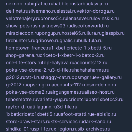
neznobi.ru
bigfatcc.ru
habble.ru
starbucksvia.ru
delfinet.ru
silvernano.ru
elestal.ru
vektor-doroga.ru
velotrenajery.ru
pronso54.ru
lenasever.ru
lovinskix.ru
show-pets.ru
smartnews03.ru
discofoxworld.ru
miraclecoon.ru
pongup.ru
hostel65.ru
liura.ru
glasspb.ru
firehunters.ru
gribowo.ru
gnalis.ru
bulkitula.ru
hometown-france.ru
1-xbeticricetc-1-xbetti-5.ru
shop-garena.ru
cricetc-1-xbetr-1-xbetcc-2.ru
one-life-story.ru
top-halyava.ru
accounts112.ru
poka-vse-doma-2.ru
3-d-file.ru
hahahaharms.ru
g2012.ru
tst-1.ru
shaggy-cat.ru
opsmgr.ru
ev-gallery.ru
g-2012.ru
ops-mgr.ru
accounts-112.ru
csm-demo.ru
poka-vse-doma2.ru
airgungames.ru
allseo-host.ru
tehosmotre.ru
varieta-yug.ru
cricetc1xbetr1xbetcc2.ru
raytor-d.ru
atillagunn.ru
3d-file.ru
1xbeticricetc1xbetti5.ru
uafoot-statti.ru
e-abis1c.ru
store-brawl-stars.ru
kts-services.ru
dark-sand.ru
sindika-01.ru
sp-life.ru
x-legion.ru
sib-archives.ru