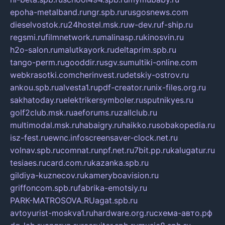
epoha-metalband.ru
ngr.spb.ru
rusgosnews.com
dieselvostok.ru
24hostel.msk.ru
w-dev.ru
f-ship.ru
regsmi.ru
filmnetwork.ru
malinasp.ru
kinosvin.ru
h2o-salon.ru
malutkayork.ru
deltaprim.spb.ru
tango-perm.ru
gooddir.ru
sgv.su
multiki-online.com
webkrasotki.com
cherinvest.ru
detskiy-ostrov.ru
ankou.spb.ru
alvesta1.ru
pdf-creator.ru
nix-files.org.ru
sakhatoday.ru
elektrikersymboler.ru
sputnikyes.ru
golf2club.msk.ru
aeforums.ru
zallclub.ru
multimodal.msk.ru
habaigry.ru
haikko.ru
sobakopedia.ru
isz-fest.ru
ewnc.info
screensaver-clock.net.ru
volnav.spb.ru
comnat.ru
npf.net.ru
7bit.pp.ru
kalugatur.ru
tesiaes.ru
card.com.ru
kazanka.spb.ru
gildiya-kuznecov.ru
kameryboavision.ru
griffoncom.spb.ru
fabrika-emotsiy.ru
PARK-MATROSOVA.RU
agat.spb.ru
avtoyurist-moskva1.ru
hardware.org.ru
схема-авто.рф