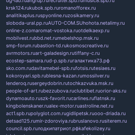
dg-lab.ru
angrup.ru
recruiter.spb.ru
music8.spb.ru
krsk124.ru
kubok.spb.ru
romanofforex.ru
analitikaplus.ru
spyonline.ru
zosikamery.ru
sloboda-ural.pp.ru
AUTO-COM.SU
hohota.net
alimy.ru
online-z.com
aromat-vostoka.ru
otdelkaexp.ru
mobilvest.ru
bbd.net.ru
mebelshop.msk.ru
smp-forum.ru
bastion-td.ru
kosmoscreative.ru
avrmotors.ru
art-galadesign.ru
tiffany-c.ru
ecostep-samara.ru
d-p.spb.ru
галактика73.рф
sko.com.ru
davitamebel-spb.ru
fotsis.ru
tesiaes.ru
kokoroyari.spb.ru
blesna-kazan.ru
mossilver.ru
lenderoq.ru
sergeydobrin.ru
tochkazvuka.msk.ru
people-of-art.ru
bezzubova.ru
clubtibet.ru
orior-aks.ru
dynamoauto.ru
szk-favorit.ru
carlines.ru
flatnsk.ru
kingbolenskaner.ru
alex-motor.ru
astroline.net.ru
act1.spb.ru
polyglot.com.ru
gidlipetsk.ru
ooo-driada.ru
detsad125.ru
mir-zdoroviya.ru
bruslanovo.ru
siterem.ru
council.spb.ru
лодкипатриот.рф
kafekolizey.ru