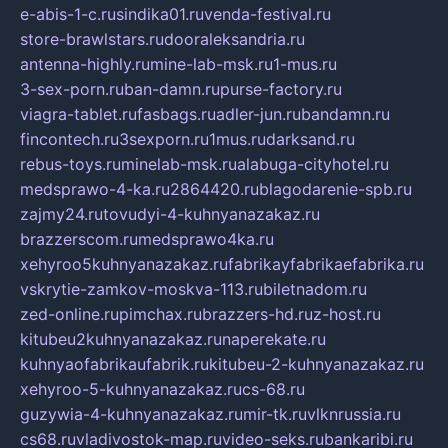
e-abis-1-c.ru
sindika01.ru
venda-festival.ru
store-brawlstars.ru
dooraleksandria.ru
antenna-highly.ru
mine-lab-msk.ru
1-mus.ru
3-sex-porn.ru
ban-damn.ru
purse-factory.ru
viagra-tablet.ru
fasbags.ru
adler-jun.ru
bandamn.ru
fincontech.ru
3sexporn.ru
1mus.ru
darksand.ru
rebus-toys.ru
minelab-msk.ru
alabuga-cityhotel.ru
medsprawo-4-ka.ru
2864420.ru
blagodarenie-spb.ru
zajmy24.ru
tovudyi-4-kuhnyanazakaz.ru
brazzerscom.ru
medsprawo4ka.ru
xehyroo5kuhnyanazakaz.ru
fabrikayfabrikaefabrika.ru
vskrytie-zamkov-moskva-113.ru
biletnadom.ru
zed-online.ru
pimchax.ru
brazzers-hd.ru
z-host.ru
kitubeu2kuhnyanazakaz.ru
naperekate.ru
kuhnyaofabrikaufabrik.ru
kitubeu-2-kuhnyanazakaz.ru
xehyroo-5-kuhnyanazakaz.ru
cs-68.ru
guzywia-4-kuhnyanazakaz.ru
mir-tk.ru
vlknrussia.ru
cs68.ru
vladivostok-map.ru
video-seks.ru
bankaribi.ru