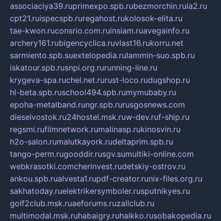
associaciya39.ru
primexpo.spb.ru
bezmorchin.ru
ia2.ru
cpt21.ru
ispecspb.ru
regahost.ru
kolosok-elita.ru
tae-kwon.ru
consrio.com.ru
insiam.ru
avegainfo.ru
archery161.ru
bigencyclica.ru
vlast16.ru
korru.net
sarmiento.spb.su
extelopedia.ru
lammin-suo.spb.ru
iskatour.spb.ru
snpi.org.ru
running-line.ru
krygeva-spa.ru
chel.net.ru
rust-loco.ru
dugshop.ru
hl-beta.spb.ru
school494.spb.ru
mymubaby.ru
epoha-metalband.ru
ngr.spb.ru
rusgosnews.com
dieselvostok.ru
24hostel.msk.ru
w-dev.ru
f-ship.ru
regsmi.ru
filmnetwork.ru
malinasp.ru
kinosvin.ru
h2o-salon.ru
malutkayork.ru
deltaprim.spb.ru
tango-perm.ru
gooddir.ru
sgv.su
multiki-online.com
webkrasotki.com
cherinvest.ru
detskiy-ostrov.ru
ankou.spb.ru
alvesta1.ru
pdf-creator.ru
nix-files.org.ru
sakhatoday.ru
elektrikersymboler.ru
sputnikyes.ru
golf2club.msk.ru
aeforums.ru
zallclub.ru
multimodal.msk.ru
habaigry.ru
haikko.ru
sobakopedia.ru