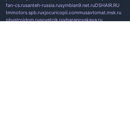
fan-cs.ru
santeh-russia.ru
symbian9.net.ru
DSHAIR.RU
tmmotors.spb.ru
xjocuricopii.com
musavtomat.msk.ru
obustrojdom.ru
sovetcik.ru
ybaranovskaya.ru
ppknews.ru
cult-alshei.ru
JAPANRUSSIA.RU
proekciyamebel.ru
imper-finans.ru
rim.org.ru
glamourai.ru
brassminus.ru
zabor-pro.ru
ftn.pp.ru
dorogoe58.ru
laimengpacker.ru
kuzova-zapchasti.ru
sageerp.ru
taxodrom.ru
dsrazvitie.ru
hardcity.net.ru
ratinghomegames.ru
topservice25.ru
gubernyan.ru
gtglasslined.ru
ii4.ru
tssport.spb.ru
andorra24.com
blackwallstreet.ru
oboimos.ru
optim-doors.com.ru
ikuch.ru
nycr.org.ru
npa21.ru
vremya-ch.spb.ru
desert000.ru
ivtorgi.ru
ifiori.ru
catalog-statei.ru
dcv.org.ru
spetsmaster174.ru
ipkameryhiseeu.ru
dum26.ru
ruspol.spb.ru
fr-opendp.ru
kam-solnyshko.ru
cheyenne-arapaho.ru
sevzapmetal.spb.ru
ted-lapidus.spb.ru
parasite-eliminator.ru
sigma-complete.ru
modernworld.ru
dama-moda.ru