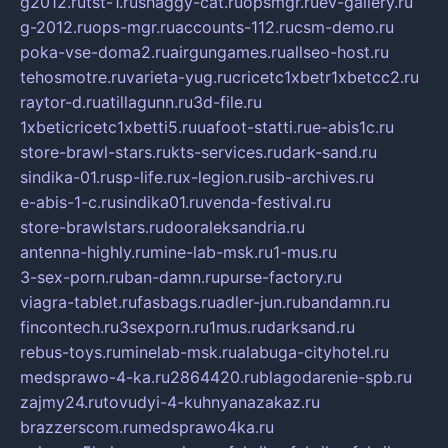
g2012.ru
tst-1.ru
shaggy-cat.ru
opsmgr.ru
ev-gallery.ru
g-2012.ru
ops-mgr.ru
accounts-112.ru
csm-demo.ru
poka-vse-doma2.ru
airgungames.ru
allseo-host.ru
tehosmotre.ru
varieta-yug.ru
cricetc1xbetr1xbetcc2.ru
raytor-d.ru
atillagunn.ru
3d-file.ru
1xbeticricetc1xbetti5.ru
uafoot-statti.ru
e-abis1c.ru
store-brawl-stars.ru
kts-services.ru
dark-sand.ru
sindika-01.ru
sp-life.ru
x-legion.ru
sib-archives.ru
e-abis-1-c.ru
sindika01.ru
venda-festival.ru
store-brawlstars.ru
dooraleksandria.ru
antenna-highly.ru
mine-lab-msk.ru
1-mus.ru
3-sex-porn.ru
ban-damn.ru
purse-factory.ru
viagra-tablet.ru
fasbags.ru
adler-jun.ru
bandamn.ru
fincontech.ru
3sexporn.ru
1mus.ru
darksand.ru
rebus-toys.ru
minelab-msk.ru
alabuga-cityhotel.ru
medsprawo-4-ka.ru
2864420.ru
blagodarenie-spb.ru
zajmy24.ru
tovudyi-4-kuhnyanazakaz.ru
brazzerscom.ru
medsprawo4ka.ru