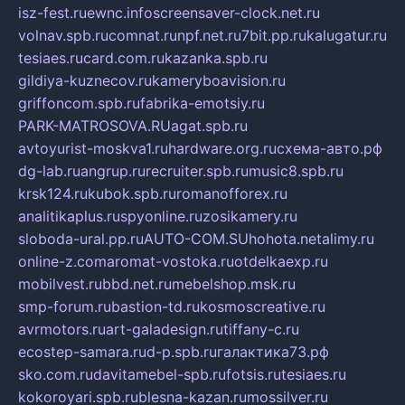
isz-fest.ru
ewnc.info
screensaver-clock.net.ru
volnav.spb.ru
comnat.ru
npf.net.ru
7bit.pp.ru
kalugatur.ru
tesiaes.ru
card.com.ru
kazanka.spb.ru
gildiya-kuznecov.ru
kameryboavision.ru
griffoncom.spb.ru
fabrika-emotsiy.ru
PARK-MATROSOVA.RU
agat.spb.ru
avtoyurist-moskva1.ru
hardware.org.ru
схема-авто.рф
dg-lab.ru
angrup.ru
recruiter.spb.ru
music8.spb.ru
krsk124.ru
kubok.spb.ru
romanofforex.ru
analitikaplus.ru
spyonline.ru
zosikamery.ru
sloboda-ural.pp.ru
AUTO-COM.SU
hohota.net
alimy.ru
online-z.com
aromat-vostoka.ru
otdelkaexp.ru
mobilvest.ru
bbd.net.ru
mebelshop.msk.ru
smp-forum.ru
bastion-td.ru
kosmoscreative.ru
avrmotors.ru
art-galadesign.ru
tiffany-c.ru
ecostep-samara.ru
d-p.spb.ru
галактика73.рф
sko.com.ru
davitamebel-spb.ru
fotsis.ru
tesiaes.ru
kokoroyari.spb.ru
blesna-kazan.ru
mossilver.ru