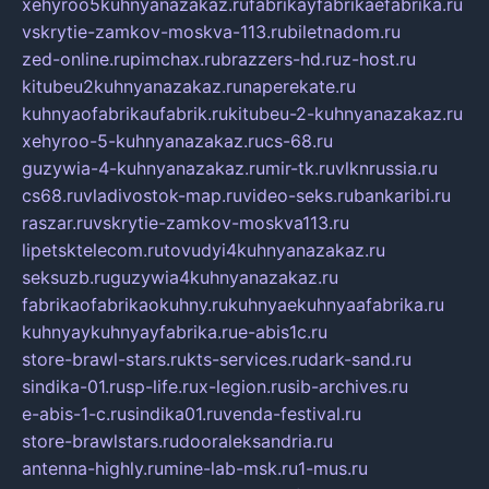
xehyroo5kuhnyanazakaz.ru
fabrikayfabrikaefabrika.ru
vskrytie-zamkov-moskva-113.ru
biletnadom.ru
zed-online.ru
pimchax.ru
brazzers-hd.ru
z-host.ru
kitubeu2kuhnyanazakaz.ru
naperekate.ru
kuhnyaofabrikaufabrik.ru
kitubeu-2-kuhnyanazakaz.ru
xehyroo-5-kuhnyanazakaz.ru
cs-68.ru
guzywia-4-kuhnyanazakaz.ru
mir-tk.ru
vlknrussia.ru
cs68.ru
vladivostok-map.ru
video-seks.ru
bankaribi.ru
raszar.ru
vskrytie-zamkov-moskva113.ru
lipetsktelecom.ru
tovudyi4kuhnyanazakaz.ru
seksuzb.ru
guzywia4kuhnyanazakaz.ru
fabrikaofabrikaokuhny.ru
kuhnyaekuhnyaafabrika.ru
kuhnyaykuhnyayfabrika.ru
e-abis1c.ru
store-brawl-stars.ru
kts-services.ru
dark-sand.ru
sindika-01.ru
sp-life.ru
x-legion.ru
sib-archives.ru
e-abis-1-c.ru
sindika01.ru
venda-festival.ru
store-brawlstars.ru
dooraleksandria.ru
antenna-highly.ru
mine-lab-msk.ru
1-mus.ru