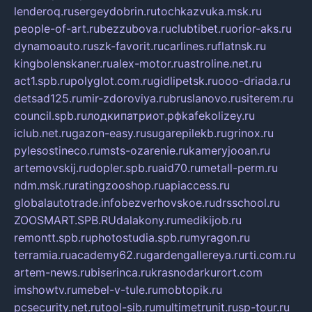
lenderoq.ru
sergeydobrin.ru
tochkazvuka.msk.ru
people-of-art.ru
bezzubova.ru
clubtibet.ru
orior-aks.ru
dynamoauto.ru
szk-favorit.ru
carlines.ru
flatnsk.ru
kingbolenskaner.ru
alex-motor.ru
astroline.net.ru
act1.spb.ru
polyglot.com.ru
gidlipetsk.ru
ooo-driada.ru
detsad125.ru
mir-zdoroviya.ru
bruslanovo.ru
siterem.ru
council.spb.ru
лодкипатриот.рф
kafekolizey.ru
iclub.net.ru
gazon-easy.ru
sugarepilekb.ru
grinox.ru
pylesostineco.ru
msts-ozarenie.ru
kameryjooan.ru
artemovskij.ru
dopler.spb.ru
aid70.ru
metall-perm.ru
ndm.msk.ru
ratingzooshop.ru
apiaccess.ru
globalautotrade.info
bezverhovskoe.ru
drsschool.ru
ZOOSMART.SPB.RU
dalakony.ru
medikijob.ru
remontt.spb.ru
photostudia.spb.ru
myragon.ru
terramia.ru
academy62.ru
gardengallereya.ru
rti.com.ru
artem-news.ru
biserinca.ru
krasnodarkurort.com
imshowtv.ru
mebel-v-tule.ru
mobtopik.ru
pcsecurity.net.ru
tool-sib.ru
multimetrunit.ru
sp-tour.ru