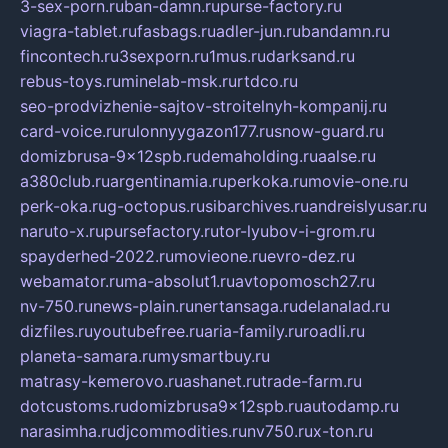
3-sex-porn.ru
ban-damn.ru
purse-factory.ru
viagra-tablet.ru
fasbags.ru
adler-jun.ru
bandamn.ru
fincontech.ru
3sexporn.ru
1mus.ru
darksand.ru
rebus-toys.ru
minelab-msk.ru
rtdco.ru
seo-prodvizhenie-sajtov-stroitelnyh-kompanij.ru
card-voice.ru
rulonnyygazon177.ru
snow-guard.ru
domizbrusa-9x12spb.ru
demaholding.ru
aalse.ru
a380club.ru
argentinamia.ru
perkoka.ru
movie-one.ru
perk-oka.ru
g-octopus.ru
sibarchives.ru
andreislyusar.ru
naruto-x.ru
pursefactory.ru
tor-lyubov-i-grom.ru
spayderhed-2022.ru
movieone.ru
evro-dez.ru
webamator.ru
ma-absolut1.ru
avtopomosch27.ru
nv-750.ru
news-plain.ru
nertansaga.ru
delanalad.ru
dizfiles.ru
youtubefree.ru
aria-family.ru
roadli.ru
planeta-samara.ru
mysmartbuy.ru
matrasy-kemerovo.ru
ashanet.ru
trade-farm.ru
dotcustoms.ru
domizbrusa9x12spb.ru
autodamp.ru
narasimha.ru
djcommodities.ru
nv750.ru
x-ton.ru