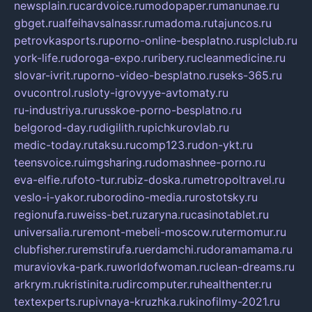
newsplain.ru
cardvoice.ru
modopaper.ru
manunae.ru
gbget.ru
alfeihavsalnassr.ru
madoma.ru
tajuncos.ru
petrovkasports.ru
porno-online-besplatno.ru
splclub.ru
york-life.ru
doroga-expo.ru
ribery.ru
cleanmedicine.ru
slovar-ivrit.ru
porno-video-besplatno.ru
seks-365.ru
ovucontrol.ru
sloty-igrovyye-avtomaty.ru
ru-industriya.ru
russkoe-porno-besplatno.ru
belgorod-day.ru
digilith.ru
pichkurovlab.ru
medic-today.ru
taksu.ru
comp123.ru
don-ykt.ru
teensvoice.ru
imgsharing.ru
domashnee-porno.ru
eva-elfie.ru
foto-tur.ru
biz-doska.ru
metropoltravel.ru
veslo-i-yakor.ru
borodino-media.ru
rostotsky.ru
regionufa.ru
weiss-bet.ru
zaryna.ru
casinotablet.ru
universalia.ru
remont-mebeli-moscow.ru
termomur.ru
clubfisher.ru
remstirufa.ru
erdamchi.ru
doramamama.ru
muraviovka-park.ru
worldofwoman.ru
clean-dreams.ru
arkrym.ru
kristinita.ru
dircomputer.ru
healthenter.ru
textexperts.ru
pivnaya-kruzhka.ru
kinofilmy-2021.ru