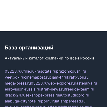
База организаций
Актуальный каталог компаний по всей России
03223.ru
ufille.ru
krasotata.ru
prazdnikdushi.ru
veetbox.ru
cinemapost.ru
ciam-fr.ru
kraft-you.ru
mega-press.ru
03223.ru
web-explore.ru
rastenuya.ru
eurovision-russia.ru
strah-news.ru
freeride-team.ru
itrack-24.ru
sexshopexpress.ru
autostudiopro.ru
alabuga-cityhotel.ru
pornv.ru
atlantpereezd.ru