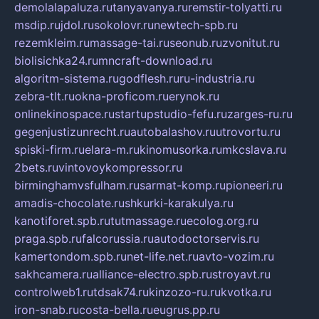
demolalapaluza.ru
tanyavanya.ru
remstir-tolyatti.ru
msdip.ru
jdol.ru
sokolovr.ru
newtech-spb.ru
rezemkleim.ru
massage-tai.ru
seonub.ru
zvonitut.ru
biolisichka24.ru
mncraft-download.ru
algoritm-sistema.ru
godflesh.ru
ru-industria.ru
zebra-tlt.ru
okna-proficom.ru
erynok.ru
onlinekinospace.ru
startupstudio-fefu.ru
zarges-ru.ru
gegenjustizunrecht.ru
autobalashov.ru
utrovortu.ru
spiski-firm.ru
elara-m.ru
kinomusorka.ru
mkcslava.ru
2bets.ru
vintovoykompressor.ru
birminghamvsfulham.ru
sarmat-komp.ru
pioneeri.ru
amadis-chocolate.ru
shkurki-karakulya.ru
kanotiforet.spb.ru
tutmassage.ru
ecolog.org.ru
praga.spb.ru
falcorussia.ru
autodoctorservis.ru
kamertondom.spb.ru
net-life.net.ru
avto-vozim.ru
sakhcamera.ru
alliance-electro.spb.ru
stroyavt.ru
controlweb1.ru
tdsak74.ru
kinzozo-ru.ru
kvotka.ru
iron-snab.ru
costa-bella.ru
eugrus.pp.ru