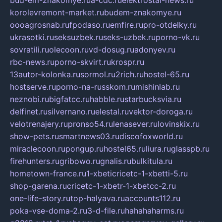
bud-em-znakomye.ru
a-cdc.ru
elektrostal-news.ru
korolevremont-market.ru
budem-znakomye.ru
oooagrosnab.ru
fpodaso.ru
emfire.ru
pro-otdelky.ru
ukrasotki.ru
seksuzbek.ru
seks-uzbek.ru
porno-vk.ru
sovratili.ru
olecoon.ru
vd-dosug.ru
adonyev.ru
rbc-news.ru
porno-skvirt.ru
krospr.ru
13autor-kolonka.ru
sormol.ru
2rich.ru
hostel-65.ru
hostserve.ru
porno-na-russkom.ru
mishinlab.ru
neznobi.ru
bigfatcc.ru
habble.ru
starbucksvia.ru
delfinet.ru
silvernano.ru
elestal.ru
vektor-doroga.ru
velotrenajery.ru
pronso54.ru
lenasever.ru
lovinskix.ru
show-pets.ru
smartnews03.ru
discofoxworld.ru
miraclecoon.ru
pongup.ru
hostel65.ru
liura.ru
glasspb.ru
firehunters.ru
gribowo.ru
gnalis.ru
bulkitula.ru
hometown-france.ru
1-xbeticricetc-1-xbetti-5.ru
shop-garena.ru
cricetc-1-xbetr-1-xbetcc-2.ru
one-life-story.ru
top-halyava.ru
accounts112.ru
poka-vse-doma-2.ru
3-d-file.ru
hahahaharms.ru