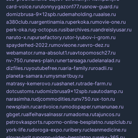
card-voice.ru
rulonnyygazon177.ru
snow-guard.ru
domizbrusa-9x12spb.ru
demaholding.ru
aalse.ru
a380club.ru
argentinamia.ru
perkoka.ru
movie-one.ru
perk-oka.ru
g-octopus.ru
sibarchives.ru
andreislyusar.ru
naruto-x.ru
pursefactory.ru
tor-lyubov-i-grom.ru
spayderhed-2022.ru
movieone.ru
evro-dez.ru
webamator.ru
ma-absolut1.ru
avtopomosch27.ru
nv-750.ru
news-plain.ru
nertansaga.ru
delanalad.ru
dizfiles.ru
youtubefree.ru
aria-family.ru
roadli.ru
planeta-samara.ru
mysmartbuy.ru
matrasy-kemerovo.ru
ashanet.ru
trade-farm.ru
dotcustoms.ru
domizbrusa9x12spb.ru
autodamp.ru
narasimha.ru
djcommodities.ru
nv750.ru
x-ton.ru
newsplain.ru
cardvoice.ru
modopaper.ru
manunae.ru
gbget.ru
alfeihavsalnassr.ru
madoma.ru
tajuncos.ru
petrovkasports.ru
porno-online-besplatno.ru
splclub.ru
york-life.ru
doroga-expo.ru
ribery.ru
cleanmedicine.ru
slovar-ivrit.ru
porno-video-besplatno.ru
seks-365.ru