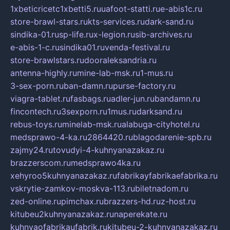
1xbeticricetc1xbetti5.ru
uafoot-statti.ru
e-abis1c.ru
store-brawl-stars.ru
kts-services.ru
dark-sand.ru
sindika-01.ru
sp-life.ru
x-legion.ru
sib-archives.ru
e-abis-1-c.ru
sindika01.ru
venda-festival.ru
store-brawlstars.ru
dooraleksandria.ru
antenna-highly.ru
mine-lab-msk.ru
1-mus.ru
3-sex-porn.ru
ban-damn.ru
purse-factory.ru
viagra-tablet.ru
fasbags.ru
adler-jun.ru
bandamn.ru
fincontech.ru
3sexporn.ru
1mus.ru
darksand.ru
rebus-toys.ru
minelab-msk.ru
alabuga-cityhotel.ru
medsprawo-4-ka.ru
2864420.ru
blagodarenie-spb.ru
zajmy24.ru
tovudyi-4-kuhnyanazakaz.ru
brazzerscom.ru
medsprawo4ka.ru
xehyroo5kuhnyanazakaz.ru
fabrikayfabrikaefabrika.ru
vskrytie-zamkov-moskva-113.ru
biletnadom.ru
zed-online.ru
pimchax.ru
brazzers-hd.ru
z-host.ru
kitubeu2kuhnyanazakaz.ru
naperekate.ru
kuhnyaofabrikaufabrik.ru
kitubeu-2-kuhnyanazakaz.ru