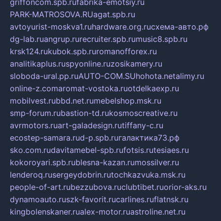
griffoncom.spb.ru
fabrika-emotsiy.ru
PARK-MATROSOVA.RU
agat.spb.ru
avtoyurist-moskva1.ru
hardware.org.ru
схема-авто.рф
dg-lab.ru
angrup.ru
recruiter.spb.ru
music8.spb.ru
krsk124.ru
kubok.spb.ru
romanofforex.ru
analitikaplus.ru
spyonline.ru
zosikamery.ru
sloboda-ural.pp.ru
AUTO-COM.SU
hohota.net
alimy.ru
online-z.com
aromat-vostoka.ru
otdelkaexp.ru
mobilvest.ru
bbd.net.ru
mebelshop.msk.ru
smp-forum.ru
bastion-td.ru
kosmoscreative.ru
avrmotors.ru
art-galadesign.ru
tiffany-c.ru
ecostep-samara.ru
d-p.spb.ru
галактика73.рф
sko.com.ru
davitamebel-spb.ru
fotsis.ru
tesiaes.ru
kokoroyari.spb.ru
blesna-kazan.ru
mossilver.ru
lenderoq.ru
sergeydobrin.ru
tochkazvuka.msk.ru
people-of-art.ru
bezzubova.ru
clubtibet.ru
orior-aks.ru
dynamoauto.ru
szk-favorit.ru
carlines.ru
flatnsk.ru
kingbolenskaner.ru
alex-motor.ru
astroline.net.ru