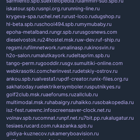
sarmiento.spb.su
extelopedia.ru
lammin-suo.spb.ru
iskatour.spb.ru
snpi.org.ru
running-line.ru
krygeva-spa.ru
chel.net.ru
rust-loco.ru
dugshop.ru
hl-beta.spb.ru
school494.spb.ru
mymubaby.ru
epoha-metalband.ru
ngr.spb.ru
rusgosnews.com
dieselvostok.ru
24hostel.msk.ru
w-dev.ru
f-ship.ru
regsmi.ru
filmnetwork.ru
malinasp.ru
kinosvin.ru
h2o-salon.ru
malutkayork.ru
deltaprim.spb.ru
tango-perm.ru
gooddir.ru
sgv.su
multiki-online.com
webkrasotki.com
cherinvest.ru
detskiy-ostrov.ru
ankou.spb.ru
alvesta1.ru
pdf-creator.ru
nix-files.org.ru
sakhatoday.ru
elektrikersymboler.ru
sputnikyes.ru
golf2club.msk.ru
aeforums.ru
zallclub.ru
multimodal.msk.ru
habaigry.ru
haikko.ru
sobakopedia.ru
isz-fest.ru
ewnc.info
screensaver-clock.net.ru
volnav.spb.ru
comnat.ru
npf.net.ru
7bit.pp.ru
kalugatur.ru
tesiaes.ru
card.com.ru
kazanka.spb.ru
gildiya-kuznecov.ru
kameryboavision.ru