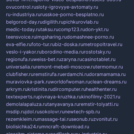
ovucontrol.ru
sloty-igrovyye-avtomaty.ru
ru-industriya.ru
russkoe-porno-besplatno.ru
belgorod-day.ru
digilith.ru
pichkurovlab.ru
medic-today.ru
taksu.ru
comp123.ru
don-ykt.ru
teensvoice.ru
imgsharing.ru
domashnee-porno.ru
eva-elfie.ru
foto-tur.ru
biz-doska.ru
metropoltravel.ru
veslo-i-yakor.ru
borodino-media.ru
rostotsky.ru
regionufa.ru
weiss-bet.ru
zaryna.ru
casinotablet.ru
universalia.ru
remont-mebeli-moscow.ru
termomur.ru
clubfisher.ru
remstirufa.ru
erdamchi.ru
doramamama.ru
muraviovka-park.ru
worldofwoman.ru
clean-dreams.ru
arkrym.ru
kristinita.ru
dircomputer.ru
healthenter.ru
textexperts.ru
pivnaya-kruzhka.ru
kinofilmy-2021.ru
demolalapaluza.ru
tanyavanya.ru
remstir-tolyatti.ru
msdip.ru
jdol.ru
sokolovr.ru
newtech-spb.ru
rezemkleim.ru
massage-tai.ru
seonub.ru
zvonitut.ru
biolisichka24.ru
mncraft-download.ru