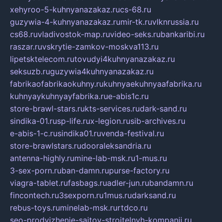
xehyroo-5-kuhnyanazakaz.ru
cs-68.ru
guzywia-4-kuhnyanazakaz.ru
mir-tk.ru
vlknrussia.ru
cs68.ru
vladivostok-map.ru
video-seks.ru
bankaribi.ru
raszar.ru
vskrytie-zamkov-moskva113.ru
lipetsktelecom.ru
tovudyi4kuhnyanazakaz.ru
seksuzb.ru
guzywia4kuhnyanazakaz.ru
fabrikaofabrikaokuhny.ru
kuhnyaekuhnyaafabrika.ru
kuhnyaykuhnyayfabrika.ru
e-abis1c.ru
store-brawl-stars.ru
kts-services.ru
dark-sand.ru
sindika-01.ru
sp-life.ru
x-legion.ru
sib-archives.ru
e-abis-1-c.ru
sindika01.ru
venda-festival.ru
store-brawlstars.ru
dooraleksandria.ru
antenna-highly.ru
mine-lab-msk.ru
1-mus.ru
3-sex-porn.ru
ban-damn.ru
purse-factory.ru
viagra-tablet.ru
fasbags.ru
adler-jun.ru
bandamn.ru
fincontech.ru
3sexporn.ru
1mus.ru
darksand.ru
rebus-toys.ru
minelab-msk.ru
rtdco.ru
seo-prodvizhenie-sajtov-stroitelnyh-kompanij.ru