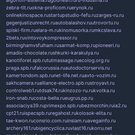
algoritm-sistema.ru
godflesh.ru
ru-industria.ru
zebra-tlt.ru
okna-proficom.ru
erynok.ru
onlinekinospace.ru
startupstudio-fefu.ru
zarges-ru.ru
gegenjustizunrecht.ru
autobalashov.ru
utrovortu.ru
spiski-firm.ru
elara-m.ru
kinomusorka.ru
mkcslava.ru
2bets.ru
vintovoykompressor.ru
birminghamvsfulham.ru
sarmat-komp.ru
pioneeri.ru
amadis-chocolate.ru
shkurki-karakulya.ru
kanotiforet.spb.ru
tutmassage.ru
ecolog.org.ru
praga.spb.ru
falcorussia.ru
autodoctorservis.ru
kamertondom.spb.ru
net-life.net.ru
avto-vozim.ru
sakhcamera.ru
alliance-electro.spb.ru
stroyavt.ru
controlweb1.ru
tdsak74.ru
kinzozo-ru.ru
kvotka.ru
iron-snab.ru
costa-bella.ru
eugrus.pp.ru
associaciya39.ru
primexpo.spb.ru
bezmorchin.ru
ia2.ru
cpt21.ru
ispecspb.ru
regahost.ru
kolosok-elita.ru
tae-kwon.ru
consrio.com.ru
insiam.ru
avegainfo.ru
archery161.ru
bigencyclica.ru
vlast16.ru
korru.net