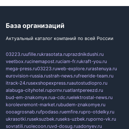
База организаций
Актуальный каталог компаний по всей России
03223.ru
ufille.ru
krasotata.ru
prazdnikdushi.ru
veetbox.ru
cinemapost.ru
ciam-fr.ru
kraft-you.ru
mega-press.ru
03223.ru
web-explore.ru
rastenuya.ru
eurovision-russia.ru
strah-news.ru
freeride-team.ru
itrack-24.ru
sexshopexpress.ru
autostudiopro.ru
alabuga-cityhotel.ru
pornv.ru
atlantpereezd.ru
bud-em-znakomye.ru
a-cdc.ru
elektrostal-news.ru
korolevremont-market.ru
budem-znakomye.ru
oooagrosnab.ru
fpodaso.ru
emfire.ru
pro-otdelky.ru
ukrasotki.ru
seksuzbek.ru
seks-uzbek.ru
porno-vk.ru
sovratili.ru
olecoon.ru
vd-dosug.ru
adonyev.ru