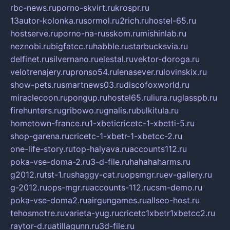
rbc-news.ru
porno-skvirt.ru
krospr.ru
13autor-kolonka.ru
sormol.ru
2rich.ru
hostel-65.ru
hostserve.ru
porno-na-russkom.ru
mishinlab.ru
neznobi.ru
bigfatcc.ru
habble.ru
starbucksvia.ru
delfinet.ru
silvernano.ru
elestal.ru
vektor-doroga.ru
velotrenajery.ru
pronso54.ru
lenasever.ru
lovinskix.ru
show-pets.ru
smartnews03.ru
discofoxworld.ru
miraclecoon.ru
pongup.ru
hostel65.ru
liura.ru
glasspb.ru
firehunters.ru
gribowo.ru
gnalis.ru
bulkitula.ru
hometown-france.ru
1-xbeticricetc-1-xbetti-5.ru
shop-garena.ru
cricetc-1-xbetr-1-xbetcc-2.ru
one-life-story.ru
top-halyava.ru
accounts112.ru
poka-vse-doma-2.ru
3-d-file.ru
hahahaharms.ru
g2012.ru
tst-1.ru
shaggy-cat.ru
opsmgr.ru
ev-gallery.ru
g-2012.ru
ops-mgr.ru
accounts-112.ru
csm-demo.ru
poka-vse-doma2.ru
airgungames.ru
allseo-host.ru
tehosmotre.ru
varieta-yug.ru
cricetc1xbetr1xbetcc2.ru
raytor-d.ru
atillagunn.ru
3d-file.ru