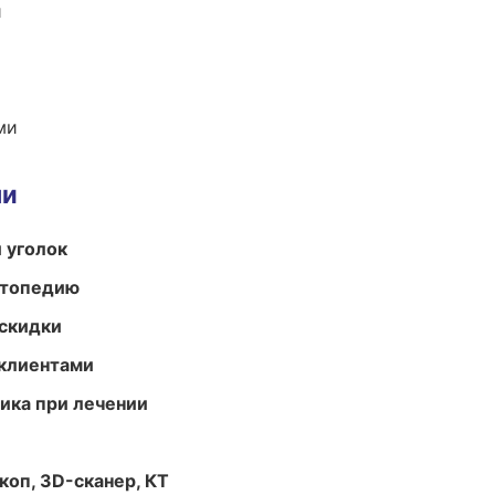
и
ми
ми
 уголок
ортопедию
скидки
 клиентами
тика при лечении
оп, 3D-сканер, КТ