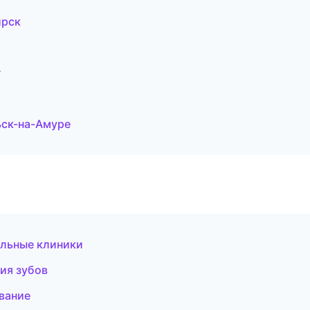
ирск
г
ьск-на-Амуре
ильные клиники
ия зубов
вание