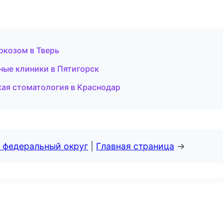
ркозом в Тверь
ные клиники в Пятигорск
кая стоматология в Краснодар
 федеральный округ
|
Главная страница
→