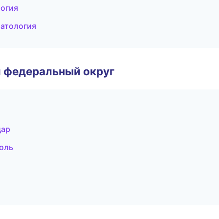
логия
матология
 федеральный округ
дар
поль