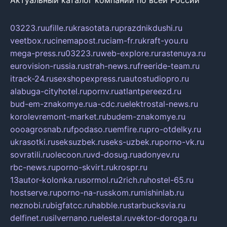
Актуальный каталог компаний по всей России
03223.ru
ufille.ru
krasotata.ru
prazdnikdushi.ru
veetbox.ru
cinemapost.ru
ciam-fr.ru
kraft-you.ru
mega-press.ru
03223.ru
web-explore.ru
rastenuya.ru
eurovision-russia.ru
strah-news.ru
freeride-team.ru
itrack-24.ru
sexshopexpress.ru
autostudiopro.ru
alabuga-cityhotel.ru
pornv.ru
atlantpereezd.ru
bud-em-znakomye.ru
a-cdc.ru
elektrostal-news.ru
korolevremont-market.ru
budem-znakomye.ru
oooagrosnab.ru
fpodaso.ru
emfire.ru
pro-otdelky.ru
ukrasotki.ru
seksuzbek.ru
seks-uzbek.ru
porno-vk.ru
sovratili.ru
olecoon.ru
vd-dosug.ru
adonyev.ru
rbc-news.ru
porno-skvirt.ru
krospr.ru
13autor-kolonka.ru
sormol.ru
2rich.ru
hostel-65.ru
hostserve.ru
porno-na-russkom.ru
mishinlab.ru
neznobi.ru
bigfatcc.ru
habble.ru
starbucksvia.ru
delfinet.ru
silvernano.ru
elestal.ru
vektor-doroga.ru