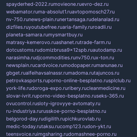
spayderhed-2022.ru
movieone.ru
evro-dez.ru
webamator.ru
ma-absolut1.ru
avtopomosch27.ru
nv-750.ru
news-plain.ru
nertansaga.ru
delanalad.ru
dizfiles.ru
youtubefree.ru
aria-family.ru
roadli.ru
planeta-samara.ru
mysmartbuy.ru
matrasy-kemerovo.ru
ashanet.ru
trade-farm.ru
dotcustoms.ru
domizbrusa9x12spb.ru
autodamp.ru
narasimha.ru
djcommodities.ru
nv750.ru
x-ton.ru
newsplain.ru
cardvoice.ru
modopaper.ru
manunae.ru
gbget.ru
alfeihavsalnassr.ru
madoma.ru
tajuncos.ru
petrovkasports.ru
porno-online-besplatno.ru
splclub.ru
york-life.ru
doroga-expo.ru
ribery.ru
cleanmedicine.ru
slovar-ivrit.ru
porno-video-besplatno.ru
seks-365.ru
ovucontrol.ru
sloty-igrovyye-avtomaty.ru
ru-industriya.ru
russkoe-porno-besplatno.ru
belgorod-day.ru
digilith.ru
pichkurovlab.ru
medic-today.ru
taksu.ru
comp123.ru
don-ykt.ru
teensvoice.ru
imgsharing.ru
domashnee-porno.ru