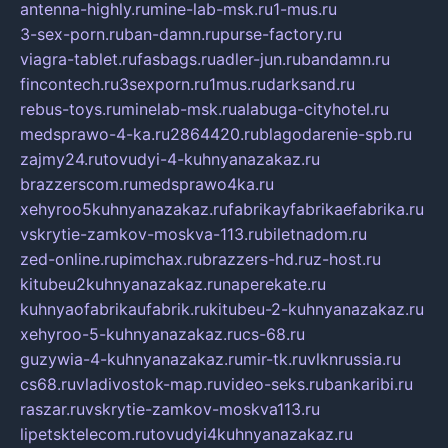
antenna-highly.ru
mine-lab-msk.ru
1-mus.ru
3-sex-porn.ru
ban-damn.ru
purse-factory.ru
viagra-tablet.ru
fasbags.ru
adler-jun.ru
bandamn.ru
fincontech.ru
3sexporn.ru
1mus.ru
darksand.ru
rebus-toys.ru
minelab-msk.ru
alabuga-cityhotel.ru
medsprawo-4-ka.ru
2864420.ru
blagodarenie-spb.ru
zajmy24.ru
tovudyi-4-kuhnyanazakaz.ru
brazzerscom.ru
medsprawo4ka.ru
xehyroo5kuhnyanazakaz.ru
fabrikayfabrikaefabrika.ru
vskrytie-zamkov-moskva-113.ru
biletnadom.ru
zed-online.ru
pimchax.ru
brazzers-hd.ru
z-host.ru
kitubeu2kuhnyanazakaz.ru
naperekate.ru
kuhnyaofabrikaufabrik.ru
kitubeu-2-kuhnyanazakaz.ru
xehyroo-5-kuhnyanazakaz.ru
cs-68.ru
guzywia-4-kuhnyanazakaz.ru
mir-tk.ru
vlknrussia.ru
cs68.ru
vladivostok-map.ru
video-seks.ru
bankaribi.ru
raszar.ru
vskrytie-zamkov-moskva113.ru
lipetsktelecom.ru
tovudyi4kuhnyanazakaz.ru