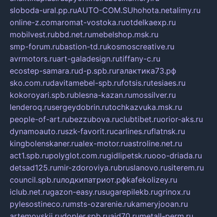
sloboda-ural.pp.ru
AUTO-COM.SU
hohota.net
alimy.ru
online-z.com
aromat-vostoka.ru
otdelkaexp.ru
mobilvest.ru
bbd.net.ru
mebelshop.msk.ru
smp-forum.ru
bastion-td.ru
kosmoscreative.ru
avrmotors.ru
art-galadesign.ru
tiffany-c.ru
ecostep-samara.ru
d-p.spb.ru
галактика73.рф
sko.com.ru
davitamebel-spb.ru
fotsis.ru
tesiaes.ru
kokoroyari.spb.ru
blesna-kazan.ru
mossilver.ru
lenderoq.ru
sergeydobrin.ru
tochkazvuka.msk.ru
people-of-art.ru
bezzubova.ru
clubtibet.ru
orior-aks.ru
dynamoauto.ru
szk-favorit.ru
carlines.ru
flatnsk.ru
kingbolenskaner.ru
alex-motor.ru
astroline.net.ru
act1.spb.ru
polyglot.com.ru
gidlipetsk.ru
ooo-driada.ru
detsad125.ru
mir-zdoroviya.ru
bruslanovo.ru
siterem.ru
council.spb.ru
лодкипатриот.рф
kafekolizey.ru
iclub.net.ru
gazon-easy.ru
sugarepilekb.ru
grinox.ru
pylesostineco.ru
msts-ozarenie.ru
kameryjooan.ru
artemovskij.ru
dopler.spb.ru
aid70.ru
metall-perm.ru