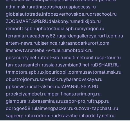
ndm.msk.ru
ratingzooshop.ru
apiaccess.ru
globalautotrade.info
bezverhovskoe.ru
drsschool.ru
ZOOSMART.SPB.RU
dalakony.ru
medikijob.ru
remontt.spb.ru
photostudia.spb.ru
myragon.ru
terramia.ru
academy62.ru
gardengallereya.ru
rti.com.ru
artem-news.ru
biserinca.ru
krasnodarkurort.com
imshowtv.ru
mebel-v-tule.ru
mobtopik.ru
pcsecurity.net.ru
tool-sib.ru
multimetrunit.ru
sp-tour.ru
fan-cs.ru
santeh-russia.ru
symbian9.net.ru
DSHAIR.RU
tmmotors.spb.ru
xjocuricopii.com
musavtomat.msk.ru
obustrojdom.ru
sovetcik.ru
ybaranovskaya.ru
ppknews.ru
cult-alshei.ru
JAPANRUSSIA.RU
proekciyamebel.ru
imper-finans.ru
rim.org.ru
glamourai.ru
brassminus.ru
zabor-pro.ru
ftn.pp.ru
dorogoe58.ru
laimengpacker.ru
kuzova-zapchasti.ru
sageerp.ru
taxodrom.ru
dsrazvitie.ru
hardcity.net.ru
ratinghomegames.ru
topservice25.ru
gubernyan.ru