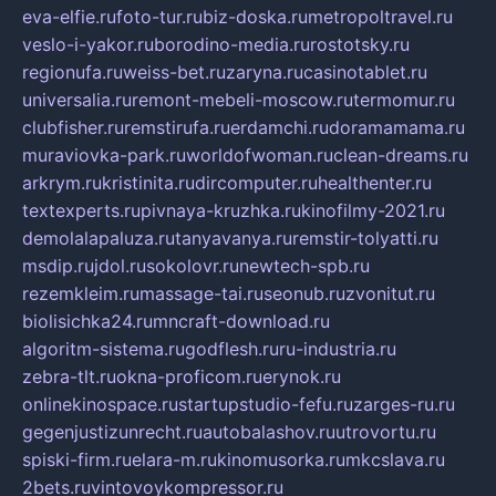
eva-elfie.ru
foto-tur.ru
biz-doska.ru
metropoltravel.ru
veslo-i-yakor.ru
borodino-media.ru
rostotsky.ru
regionufa.ru
weiss-bet.ru
zaryna.ru
casinotablet.ru
universalia.ru
remont-mebeli-moscow.ru
termomur.ru
clubfisher.ru
remstirufa.ru
erdamchi.ru
doramamama.ru
muraviovka-park.ru
worldofwoman.ru
clean-dreams.ru
arkrym.ru
kristinita.ru
dircomputer.ru
healthenter.ru
textexperts.ru
pivnaya-kruzhka.ru
kinofilmy-2021.ru
demolalapaluza.ru
tanyavanya.ru
remstir-tolyatti.ru
msdip.ru
jdol.ru
sokolovr.ru
newtech-spb.ru
rezemkleim.ru
massage-tai.ru
seonub.ru
zvonitut.ru
biolisichka24.ru
mncraft-download.ru
algoritm-sistema.ru
godflesh.ru
ru-industria.ru
zebra-tlt.ru
okna-proficom.ru
erynok.ru
onlinekinospace.ru
startupstudio-fefu.ru
zarges-ru.ru
gegenjustizunrecht.ru
autobalashov.ru
utrovortu.ru
spiski-firm.ru
elara-m.ru
kinomusorka.ru
mkcslava.ru
2bets.ru
vintovoykompressor.ru