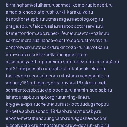
birminghamvsfulham.ru
sarmat-komp.ru
pioneeri.ru
amadis-chocolate.ru
shkurki-karakulya.ru
kanotiforet.spb.ru
tutmassage.ru
ecolog.org.ru
praga.spb.ru
falcorussia.ru
autodoctorservis.ru
kamertondom.spb.ru
net-life.net.ru
avto-vozim.ru
sakhcamera.ru
alliance-electro.spb.ru
stroyavt.ru
controlweb1.ru
tdsak74.ru
kinzozo-ru.ru
kvotka.ru
iron-snab.ru
costa-bella.ru
eugrus.pp.ru
associaciya39.ru
primexpo.spb.ru
bezmorchin.ru
ia2.ru
cpt21.ru
ispecspb.ru
regahost.ru
kolosok-elita.ru
tae-kwon.ru
consrio.com.ru
insiam.ru
avegainfo.ru
archery161.ru
bigencyclica.ru
vlast16.ru
korru.net
sarmiento.spb.su
extelopedia.ru
lammin-suo.spb.ru
iskatour.spb.ru
snpi.org.ru
running-line.ru
krygeva-spa.ru
chel.net.ru
rust-loco.ru
dugshop.ru
hl-beta.spb.ru
school494.spb.ru
mymubaby.ru
epoha-metalband.ru
ngr.spb.ru
rusgosnews.com
dieselvostok.ru
24hostel.msk.ru
w-dev.ru
f-ship.ru