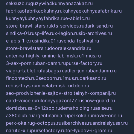
seksuzb.ru
guzywia4kuhnyanazakaz.ru
fabrikaofabrikaokuhny.ru
kuhnyaekuhnyaafabrika.ru
kuhnyaykuhnyayfabrika.ru
e-abis1c.ru
store-brawl-stars.ru
kts-services.ru
dark-sand.ru
sindika-01.ru
sp-life.ru
x-legion.ru
sib-archives.ru
e-abis-1-c.ru
sindika01.ru
venda-festival.ru
store-brawlstars.ru
dooraleksandria.ru
antenna-highly.ru
mine-lab-msk.ru
1-mus.ru
3-sex-porn.ru
ban-damn.ru
purse-factory.ru
viagra-tablet.ru
fasbags.ru
adler-jun.ru
bandamn.ru
fincontech.ru
3sexporn.ru
1mus.ru
darksand.ru
rebus-toys.ru
minelab-msk.ru
rtdco.ru
seo-prodvizhenie-sajtov-stroitelnyh-kompanij.ru
card-voice.ru
rulonnyygazon177.ru
snow-guard.ru
domizbrusa-9x12spb.ru
demaholding.ru
aalse.ru
a380club.ru
argentinamia.ru
perkoka.ru
movie-one.ru
perk-oka.ru
g-octopus.ru
sibarchives.ru
andreislyusar.ru
naruto-x.ru
pursefactory.ru
tor-lyubov-i-grom.ru