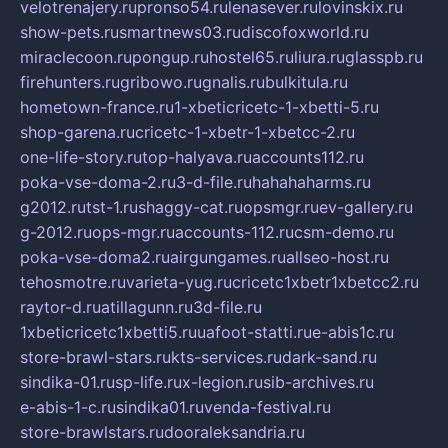
velotrenajery.ru
pronso54.ru
lenasever.ru
lovinskix.ru
show-pets.ru
smartnews03.ru
discofoxworld.ru
miraclecoon.ru
pongup.ru
hostel65.ru
liura.ru
glasspb.ru
firehunters.ru
gribowo.ru
gnalis.ru
bulkitula.ru
hometown-france.ru
1-xbeticricetc-1-xbetti-5.ru
shop-garena.ru
cricetc-1-xbetr-1-xbetcc-2.ru
one-life-story.ru
top-halyava.ru
accounts112.ru
poka-vse-doma-2.ru
3-d-file.ru
hahahaharms.ru
g2012.ru
tst-1.ru
shaggy-cat.ru
opsmgr.ru
ev-gallery.ru
g-2012.ru
ops-mgr.ru
accounts-112.ru
csm-demo.ru
poka-vse-doma2.ru
airgungames.ru
allseo-host.ru
tehosmotre.ru
varieta-yug.ru
cricetc1xbetr1xbetcc2.ru
raytor-d.ru
atillagunn.ru
3d-file.ru
1xbeticricetc1xbetti5.ru
uafoot-statti.ru
e-abis1c.ru
store-brawl-stars.ru
kts-services.ru
dark-sand.ru
sindika-01.ru
sp-life.ru
x-legion.ru
sib-archives.ru
e-abis-1-c.ru
sindika01.ru
venda-festival.ru
store-brawlstars.ru
dooraleksandria.ru