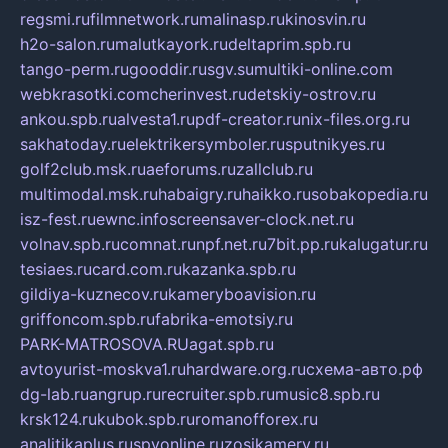
regsmi.ru
filmnetwork.ru
malinasp.ru
kinosvin.ru
h2o-salon.ru
malutkayork.ru
deltaprim.spb.ru
tango-perm.ru
gooddir.ru
sgv.su
multiki-online.com
webkrasotki.com
cherinvest.ru
detskiy-ostrov.ru
ankou.spb.ru
alvesta1.ru
pdf-creator.ru
nix-files.org.ru
sakhatoday.ru
elektrikersymboler.ru
sputnikyes.ru
golf2club.msk.ru
aeforums.ru
zallclub.ru
multimodal.msk.ru
habaigry.ru
haikko.ru
sobakopedia.ru
isz-fest.ru
ewnc.info
screensaver-clock.net.ru
volnav.spb.ru
comnat.ru
npf.net.ru
7bit.pp.ru
kalugatur.ru
tesiaes.ru
card.com.ru
kazanka.spb.ru
gildiya-kuznecov.ru
kameryboavision.ru
griffoncom.spb.ru
fabrika-emotsiy.ru
PARK-MATROSOVA.RU
agat.spb.ru
avtoyurist-moskva1.ru
hardware.org.ru
схема-авто.рф
dg-lab.ru
angrup.ru
recruiter.spb.ru
music8.spb.ru
krsk124.ru
kubok.spb.ru
romanofforex.ru
analitikaplus.ru
spyonline.ru
zosikamery.ru