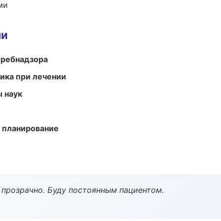
ми
ми
требнадзора
тика при лечении
ы наук
 планирование
ё прозрачно. Буду постоянным пациентом.