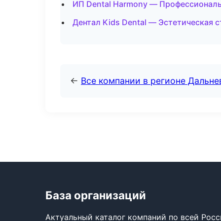
ИП Dental Harmony — Профессиональ
Дентал Kids Dental — Эстетическая 
←
Все компании в регионе Дальн
База организаций
Актуальный каталог компаний по всей Рос