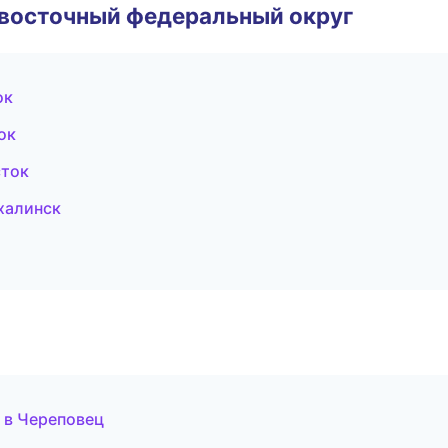
евосточный федеральный округ
ок
ок
сток
халинск
 в Череповец