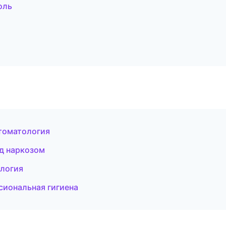
оль
томатология
од наркозом
ология
сиональная гигиена