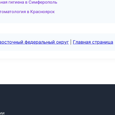
ная гигиена в Симферополь
стоматология в Красноярск
евосточный федеральный округ
|
Главная страница
сии