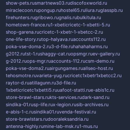
show-pets.ru
smartnews03.ru
discofoxworld.ru
miraclecoon.ru
pongup.ru
hostel65.ru
liura.ru
glasspb.ru
firehunters.ru
gribowo.ru
gnalis.ru
bulkitula.ru
hometown-france.ru
1-xbeticricetc-1-xbetti-5.ru
shop-garena.ru
cricetc-1-xbetr-1-xbetcc-2.ru
one-life-story.ru
top-halyava.ru
accounts112.ru
poka-vse-doma-2.ru
3-d-file.ru
hahahaharms.ru
g2012.ru
tst-1.ru
shaggy-cat.ru
opsmgr.ru
ev-gallery.ru
g-2012.ru
ops-mgr.ru
accounts-112.ru
csm-demo.ru
poka-vse-doma2.ru
airgungames.ru
allseo-host.ru
tehosmotre.ru
varieta-yug.ru
cricetc1xbetr1xbetcc2.ru
raytor-d.ru
atillagunn.ru
3d-file.ru
1xbeticricetc1xbetti5.ru
uafoot-statti.ru
e-abis1c.ru
store-brawl-stars.ru
kts-services.ru
dark-sand.ru
sindika-01.ru
sp-life.ru
x-legion.ru
sib-archives.ru
e-abis-1-c.ru
sindika01.ru
venda-festival.ru
store-brawlstars.ru
dooraleksandria.ru
antenna-highly.ru
mine-lab-msk.ru
1-mus.ru