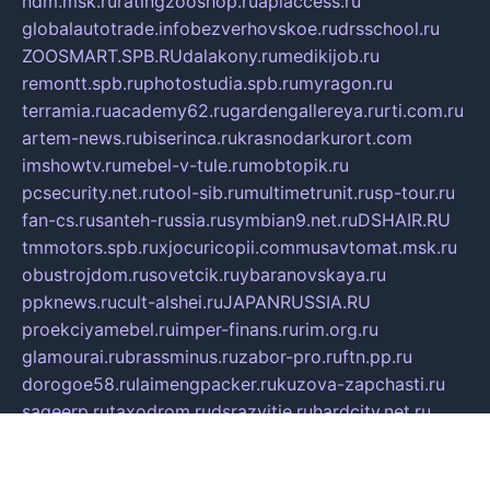
ndm.msk.ru
ratingzooshop.ru
apiaccess.ru
globalautotrade.info
bezverhovskoe.ru
drsschool.ru
ZOOSMART.SPB.RU
dalakony.ru
medikijob.ru
remontt.spb.ru
photostudia.spb.ru
myragon.ru
terramia.ru
academy62.ru
gardengallereya.ru
rti.com.ru
artem-news.ru
biserinca.ru
krasnodarkurort.com
imshowtv.ru
mebel-v-tule.ru
mobtopik.ru
pcsecurity.net.ru
tool-sib.ru
multimetrunit.ru
sp-tour.ru
fan-cs.ru
santeh-russia.ru
symbian9.net.ru
DSHAIR.RU
tmmotors.spb.ru
xjocuricopii.com
musavtomat.msk.ru
obustrojdom.ru
sovetcik.ru
ybaranovskaya.ru
ppknews.ru
cult-alshei.ru
JAPANRUSSIA.RU
proekciyamebel.ru
imper-finans.ru
rim.org.ru
glamourai.ru
brassminus.ru
zabor-pro.ru
ftn.pp.ru
dorogoe58.ru
laimengpacker.ru
kuzova-zapchasti.ru
sageerp.ru
taxodrom.ru
dsrazvitie.ru
hardcity.net.ru
ratinghomegames.ru
topservice25.ru
gubernyan.ru
gtglasslined.ru
ii4.ru
tssport.spb.ru
andorra24.com