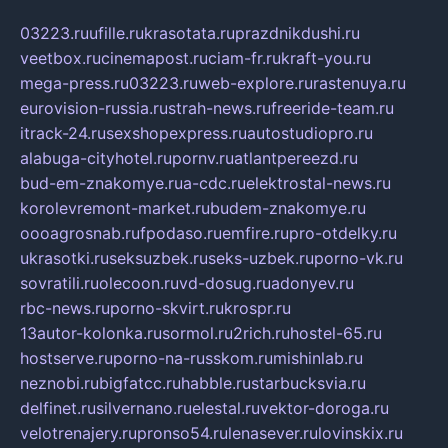
03223.ru
ufille.ru
krasotata.ru
prazdnikdushi.ru
veetbox.ru
cinemapost.ru
ciam-fr.ru
kraft-you.ru
mega-press.ru
03223.ru
web-explore.ru
rastenuya.ru
eurovision-russia.ru
strah-news.ru
freeride-team.ru
itrack-24.ru
sexshopexpress.ru
autostudiopro.ru
alabuga-cityhotel.ru
pornv.ru
atlantpereezd.ru
bud-em-znakomye.ru
a-cdc.ru
elektrostal-news.ru
korolevremont-market.ru
budem-znakomye.ru
oooagrosnab.ru
fpodaso.ru
emfire.ru
pro-otdelky.ru
ukrasotki.ru
seksuzbek.ru
seks-uzbek.ru
porno-vk.ru
sovratili.ru
olecoon.ru
vd-dosug.ru
adonyev.ru
rbc-news.ru
porno-skvirt.ru
krospr.ru
13autor-kolonka.ru
sormol.ru
2rich.ru
hostel-65.ru
hostserve.ru
porno-na-russkom.ru
mishinlab.ru
neznobi.ru
bigfatcc.ru
habble.ru
starbucksvia.ru
delfinet.ru
silvernano.ru
elestal.ru
vektor-doroga.ru
velotrenajery.ru
pronso54.ru
lenasever.ru
lovinskix.ru