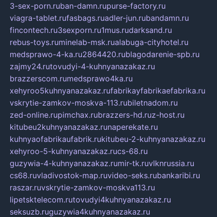
3-sex-porn.ru
ban-damn.ru
purse-factory.ru
viagra-tablet.ru
fasbags.ru
adler-jun.ru
bandamn.ru
fincontech.ru
3sexporn.ru
1mus.ru
darksand.ru
rebus-toys.ru
minelab-msk.ru
alabuga-cityhotel.ru
medsprawo-4-ka.ru
2864420.ru
blagodarenie-spb.ru
zajmy24.ru
tovudyi-4-kuhnyanazakaz.ru
brazzerscom.ru
medsprawo4ka.ru
xehyroo5kuhnyanazakaz.ru
fabrikayfabrikaefabrika.ru
vskrytie-zamkov-moskva-113.ru
biletnadom.ru
zed-online.ru
pimchax.ru
brazzers-hd.ru
z-host.ru
kitubeu2kuhnyanazakaz.ru
naperekate.ru
kuhnyaofabrikaufabrik.ru
kitubeu-2-kuhnyanazakaz.ru
xehyroo-5-kuhnyanazakaz.ru
cs-68.ru
guzywia-4-kuhnyanazakaz.ru
mir-tk.ru
vlknrussia.ru
cs68.ru
vladivostok-map.ru
video-seks.ru
bankaribi.ru
raszar.ru
vskrytie-zamkov-moskva113.ru
lipetsktelecom.ru
tovudyi4kuhnyanazakaz.ru
seksuzb.ru
guzywia4kuhnyanazakaz.ru