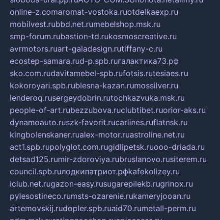
online-z.com
aromat-vostoka.ru
otdelkaexp.ru
mobilvest.ru
bbd.net.ru
mebelshop.msk.ru
smp-forum.ru
bastion-td.ru
kosmoscreative.ru
avrmotors.ru
art-galadesign.ru
tiffany-c.ru
ecostep-samara.ru
d-p.spb.ru
галактика73.рф
sko.com.ru
davitamebel-spb.ru
fotsis.ru
tesiaes.ru
kokoroyari.spb.ru
blesna-kazan.ru
mossilver.ru
lenderoq.ru
sergeydobrin.ru
tochkazvuka.msk.ru
people-of-art.ru
bezzubova.ru
clubtibet.ru
orior-aks.ru
dynamoauto.ru
szk-favorit.ru
carlines.ru
flatnsk.ru
kingbolenskaner.ru
alex-motor.ru
astroline.net.ru
act1.spb.ru
polyglot.com.ru
gidlipetsk.ru
ooo-driada.ru
detsad125.ru
mir-zdoroviya.ru
bruslanovo.ru
siterem.ru
council.spb.ru
лодкипатриот.рф
kafekolizey.ru
iclub.net.ru
gazon-easy.ru
sugarepilekb.ru
grinox.ru
pylesostineco.ru
msts-ozarenie.ru
kameryjooan.ru
artemovskij.ru
dopler.spb.ru
aid70.ru
metall-perm.ru