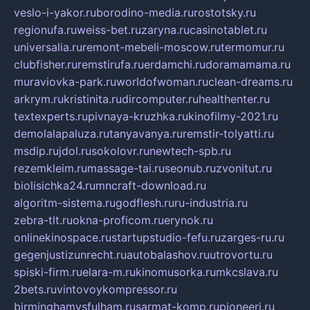
veslo-i-yakor.ru
borodino-media.ru
rostotsky.ru
regionufa.ru
weiss-bet.ru
zaryna.ru
casinotablet.ru
universalia.ru
remont-mebeli-moscow.ru
termomur.ru
clubfisher.ru
remstirufa.ru
erdamchi.ru
doramamama.ru
muraviovka-park.ru
worldofwoman.ru
clean-dreams.ru
arkrym.ru
kristinita.ru
dircomputer.ru
healthenter.ru
textexperts.ru
pivnaya-kruzhka.ru
kinofilmy-2021.ru
demolalapaluza.ru
tanyavanya.ru
remstir-tolyatti.ru
msdip.ru
jdol.ru
sokolovr.ru
newtech-spb.ru
rezemkleim.ru
massage-tai.ru
seonub.ru
zvonitut.ru
biolisichka24.ru
mncraft-download.ru
algoritm-sistema.ru
godflesh.ru
ru-industria.ru
zebra-tlt.ru
okna-proficom.ru
erynok.ru
onlinekinospace.ru
startupstudio-fefu.ru
zarges-ru.ru
gegenjustizunrecht.ru
autobalashov.ru
utrovortu.ru
spiski-firm.ru
elara-m.ru
kinomusorka.ru
mkcslava.ru
2bets.ru
vintovoykompressor.ru
birminghamvsfulham.ru
sarmat-komp.ru
pioneeri.ru