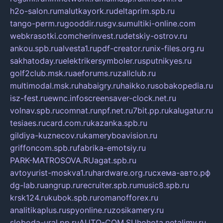
h2o-salon.ru
malutkayork.ru
deltaprim.spb.ru
tango-perm.ru
gooddir.ru
sgv.su
multiki-online.com
webkrasotki.com
cherinvest.ru
detskiy-ostrov.ru
ankou.spb.ru
alvesta1.ru
pdf-creator.ru
nix-files.org.ru
sakhatoday.ru
elektrikersymboler.ru
sputnikyes.ru
golf2club.msk.ru
aeforums.ru
zallclub.ru
multimodal.msk.ru
habaigry.ru
haikko.ru
sobakopedia.ru
isz-fest.ru
ewnc.info
screensaver-clock.net.ru
volnav.spb.ru
comnat.ru
npf.net.ru
7bit.pp.ru
kalugatur.ru
tesiaes.ru
card.com.ru
kazanka.spb.ru
gildiya-kuznecov.ru
kameryboavision.ru
griffoncom.spb.ru
fabrika-emotsiy.ru
PARK-MATROSOVA.RU
agat.spb.ru
avtoyurist-moskva1.ru
hardware.org.ru
схема-авто.рф
dg-lab.ru
angrup.ru
recruiter.spb.ru
music8.spb.ru
krsk124.ru
kubok.spb.ru
romanofforex.ru
analitikaplus.ru
spyonline.ru
zosikamery.ru
sloboda-ural.pp.ru
AUTO-COM.SU
hohota.net
alimy.ru