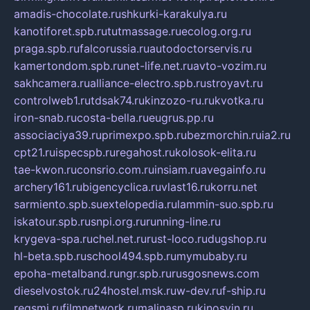
amadis-chocolate.ru
shkurki-karakulya.ru
kanotiforet.spb.ru
tutmassage.ru
ecolog.org.ru
praga.spb.ru
falcorussia.ru
autodoctorservis.ru
kamertondom.spb.ru
net-life.net.ru
avto-vozim.ru
sakhcamera.ru
alliance-electro.spb.ru
stroyavt.ru
controlweb1.ru
tdsak74.ru
kinzozo-ru.ru
kvotka.ru
iron-snab.ru
costa-bella.ru
eugrus.pp.ru
associaciya39.ru
primexpo.spb.ru
bezmorchin.ru
ia2.ru
cpt21.ru
ispecspb.ru
regahost.ru
kolosok-elita.ru
tae-kwon.ru
consrio.com.ru
insiam.ru
avegainfo.ru
archery161.ru
bigencyclica.ru
vlast16.ru
korru.net
sarmiento.spb.su
extelopedia.ru
lammin-suo.spb.ru
iskatour.spb.ru
snpi.org.ru
running-line.ru
krygeva-spa.ru
chel.net.ru
rust-loco.ru
dugshop.ru
hl-beta.spb.ru
school494.spb.ru
mymubaby.ru
epoha-metalband.ru
ngr.spb.ru
rusgosnews.com
dieselvostok.ru
24hostel.msk.ru
w-dev.ru
f-ship.ru
regsmi.ru
filmnetwork.ru
malinasp.ru
kinosvin.ru