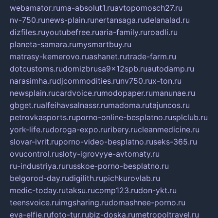
webamator.ru
ma-absolut1.ru
avtopomosch27.ru
nv-750.ru
news-plain.ru
nertansaga.ru
delanalad.ru
dizfiles.ru
youtubefree.ru
aria-family.ru
roadli.ru
planeta-samara.ru
mysmartbuy.ru
matrasy-kemerovo.ru
ashanet.ru
trade-farm.ru
dotcustoms.ru
domizbrusa9x12spb.ru
autodamp.ru
narasimha.ru
djcommodities.ru
nv750.ru
x-ton.ru
newsplain.ru
cardvoice.ru
modopaper.ru
manunae.ru
gbget.ru
alfeihavsalnassr.ru
madoma.ru
tajuncos.ru
petrovkasports.ru
porno-online-besplatno.ru
splclub.ru
york-life.ru
doroga-expo.ru
ribery.ru
cleanmedicine.ru
slovar-ivrit.ru
porno-video-besplatno.ru
seks-365.ru
ovucontrol.ru
sloty-igrovyye-avtomaty.ru
ru-industriya.ru
russkoe-porno-besplatno.ru
belgorod-day.ru
digilith.ru
pichkurovlab.ru
medic-today.ru
taksu.ru
comp123.ru
don-ykt.ru
teensvoice.ru
imgsharing.ru
domashnee-porno.ru
eva-elfie.ru
foto-tur.ru
biz-doska.ru
metropoltravel.ru