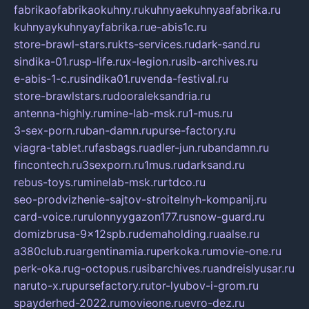
fabrikaofabrikaokuhny.ru
kuhnyaekuhnyaafabrika.ru
kuhnyaykuhnyayfabrika.ru
e-abis1c.ru
store-brawl-stars.ru
kts-services.ru
dark-sand.ru
sindika-01.ru
sp-life.ru
x-legion.ru
sib-archives.ru
e-abis-1-c.ru
sindika01.ru
venda-festival.ru
store-brawlstars.ru
dooraleksandria.ru
antenna-highly.ru
mine-lab-msk.ru
1-mus.ru
3-sex-porn.ru
ban-damn.ru
purse-factory.ru
viagra-tablet.ru
fasbags.ru
adler-jun.ru
bandamn.ru
fincontech.ru
3sexporn.ru
1mus.ru
darksand.ru
rebus-toys.ru
minelab-msk.ru
rtdco.ru
seo-prodvizhenie-sajtov-stroitelnyh-kompanij.ru
card-voice.ru
rulonnyygazon177.ru
snow-guard.ru
domizbrusa-9x12spb.ru
demaholding.ru
aalse.ru
a380club.ru
argentinamia.ru
perkoka.ru
movie-one.ru
perk-oka.ru
g-octopus.ru
sibarchives.ru
andreislyusar.ru
naruto-x.ru
pursefactory.ru
tor-lyubov-i-grom.ru
spayderhed-2022.ru
movieone.ru
evro-dez.ru