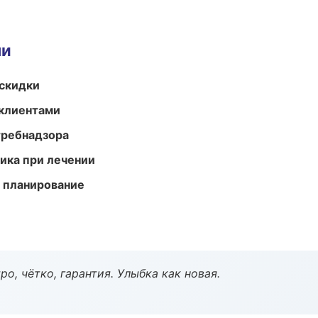
ми
скидки
 клиентами
требнадзора
тика при лечении
 планирование
о, чётко, гарантия. Улыбка как новая.