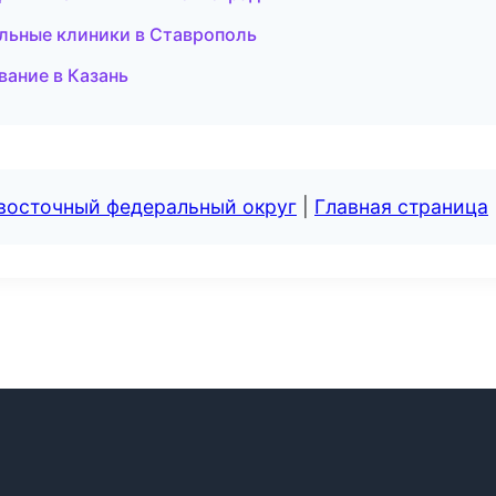
льные клиники в Ставрополь
ание в Казань
евосточный федеральный округ
|
Главная страница