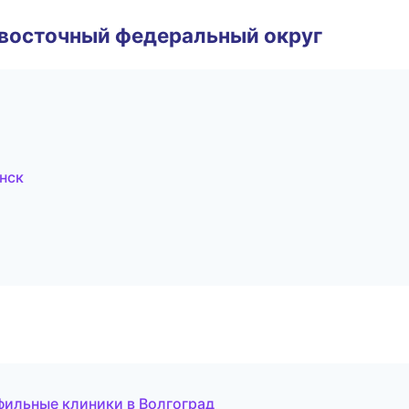
евосточный федеральный округ
нск
фильные клиники в Волгоград