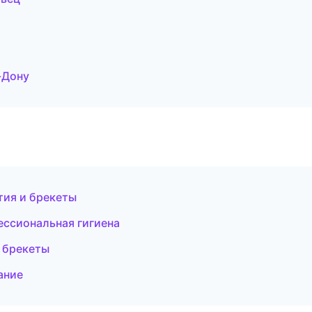
-Дону
тия и брекеты
ессиональная гигиена
и брекеты
ание