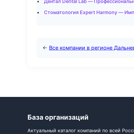
Дентал Dental Lab — Профессиональн
Стоматология Expert Harmony — Имп
←
Все компании в регионе Дальн
База организаций
Актуальный каталог компаний по всей Рос