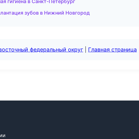
ая гигиена в Санкт-Петербург
лантация зубов в Нижний Новгород
евосточный федеральный округ
|
Главная страница
сии