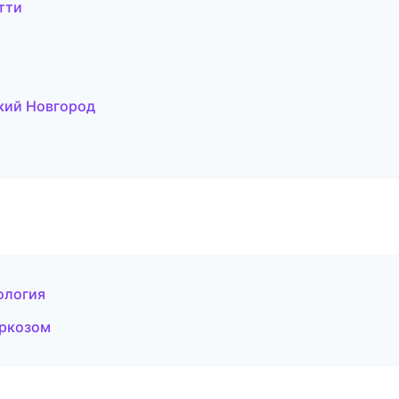
тти
кий Новгород
ология
аркозом