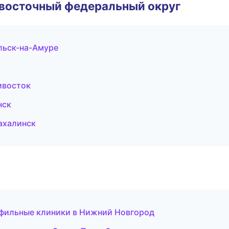
евосточный федеральный округ
льск-на-Амуре
ивосток
нск
ахалинск
офильные клиники в Нижний Новгород