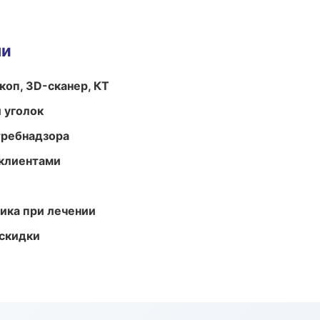
ми
оп, 3D-сканер, КТ
 уголок
требнадзора
 клиентами
тика при лечении
скидки