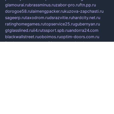
glamourai.ru
brassminus.ru
zabor-pro.ru
ftn.pp.ru
dorogoe58.ru
laimengpacker.ru
kuzova-zapchasti.ru
sageerp.ru
taxodrom.ru
dsrazvitie.ru
hardcity.net.ru
ratinghomegames.ru
topservice25.ru
gubernyan.ru
gtglasslined.ru
ii4.ru
tssport.spb.ru
andorra24.com
blackwallstreet.ru
oboimos.ru
optim-doors.com.ru
ikuch.ru
nycr.org.ru
npa21.ru
vremya-ch.spb.ru
desert000.ru
ivtorgi.ru
ifiori.ru
catalog-statei.ru
dcv.org.ru
spetsmaster174.ru
ipkameryhiseeu.ru
dum26.ru
ruspol.spb.ru
fr-opendp.ru
kam-solnyshko.ru
cheyenne-arapaho.ru
sevzapmetal.spb.ru
ted-lapidus.spb.ru
parasite-eliminator.ru
sigma-complete.ru
modernworld.ru
dama-moda.ru
eholot-group.ru
sk-nvkz.ru
DRONGOLD.RU
democratia2.ru
i-farmer.ru
mass-sport.org
jablonex.spb.ru
bookmess.ru
linkword.ru
refineua.com.ru
cs-spec.net.ru
altay-mebel.ru
DNK-THEATRE.RU
mechaniks.spb.ru
ipcamtechage.ru