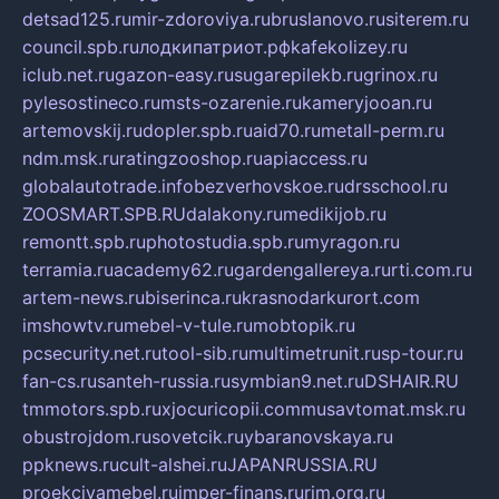
detsad125.ru
mir-zdoroviya.ru
bruslanovo.ru
siterem.ru
council.spb.ru
лодкипатриот.рф
kafekolizey.ru
iclub.net.ru
gazon-easy.ru
sugarepilekb.ru
grinox.ru
pylesostineco.ru
msts-ozarenie.ru
kameryjooan.ru
artemovskij.ru
dopler.spb.ru
aid70.ru
metall-perm.ru
ndm.msk.ru
ratingzooshop.ru
apiaccess.ru
globalautotrade.info
bezverhovskoe.ru
drsschool.ru
ZOOSMART.SPB.RU
dalakony.ru
medikijob.ru
remontt.spb.ru
photostudia.spb.ru
myragon.ru
terramia.ru
academy62.ru
gardengallereya.ru
rti.com.ru
artem-news.ru
biserinca.ru
krasnodarkurort.com
imshowtv.ru
mebel-v-tule.ru
mobtopik.ru
pcsecurity.net.ru
tool-sib.ru
multimetrunit.ru
sp-tour.ru
fan-cs.ru
santeh-russia.ru
symbian9.net.ru
DSHAIR.RU
tmmotors.spb.ru
xjocuricopii.com
musavtomat.msk.ru
obustrojdom.ru
sovetcik.ru
ybaranovskaya.ru
ppknews.ru
cult-alshei.ru
JAPANRUSSIA.RU
proekciyamebel.ru
imper-finans.ru
rim.org.ru