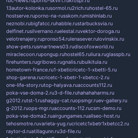
rbc-news.ru
porno-skvirt.ru
krospr.ru
13autor-kolonka.ru
sormol.ru
2rich.ru
hostel-65.ru
hostserve.ru
porno-na-russkom.ru
mishinlab.ru
neznobi.ru
bigfatcc.ru
habble.ru
starbucksvia.ru
delfinet.ru
silvernano.ru
elestal.ru
vektor-doroga.ru
velotrenajery.ru
pronso54.ru
lenasever.ru
lovinskix.ru
show-pets.ru
smartnews03.ru
discofoxworld.ru
miraclecoon.ru
pongup.ru
hostel65.ru
liura.ru
glasspb.ru
firehunters.ru
gribowo.ru
gnalis.ru
bulkitula.ru
hometown-france.ru
1-xbeticricetc-1-xbetti-5.ru
shop-garena.ru
cricetc-1-xbetr-1-xbetcc-2.ru
one-life-story.ru
top-halyava.ru
accounts112.ru
poka-vse-doma-2.ru
3-d-file.ru
hahahaharms.ru
g2012.ru
tst-1.ru
shaggy-cat.ru
opsmgr.ru
ev-gallery.ru
g-2012.ru
ops-mgr.ru
accounts-112.ru
csm-demo.ru
poka-vse-doma2.ru
airgungames.ru
allseo-host.ru
tehosmotre.ru
varieta-yug.ru
cricetc1xbetr1xbetcc2.ru
raytor-d.ru
atillagunn.ru
3d-file.ru