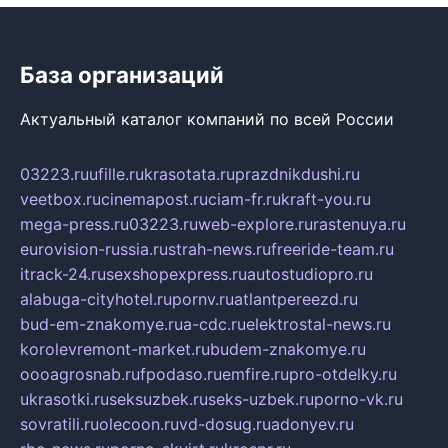
База организаций
Актуальный каталог компаний по всей России
03223.ru
ufille.ru
krasotata.ru
prazdnikdushi.ru
veetbox.ru
cinemapost.ru
ciam-fr.ru
kraft-you.ru
mega-press.ru
03223.ru
web-explore.ru
rastenuya.ru
eurovision-russia.ru
strah-news.ru
freeride-team.ru
itrack-24.ru
sexshopexpress.ru
autostudiopro.ru
alabuga-cityhotel.ru
pornv.ru
atlantpereezd.ru
bud-em-znakomye.ru
a-cdc.ru
elektrostal-news.ru
korolevremont-market.ru
budem-znakomye.ru
oooagrosnab.ru
fpodaso.ru
emfire.ru
pro-otdelky.ru
ukrasotki.ru
seksuzbek.ru
seks-uzbek.ru
porno-vk.ru
sovratili.ru
olecoon.ru
vd-dosug.ru
adonyev.ru