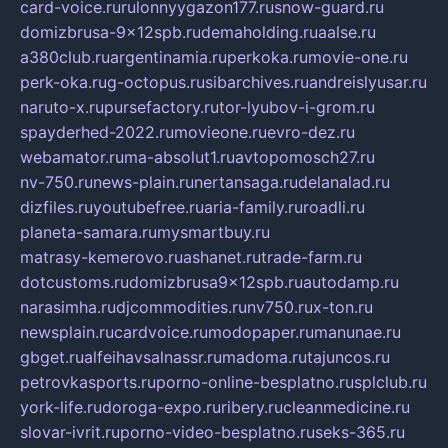
card-voice.ru
rulonnyygazon177.ru
snow-guard.ru
domizbrusa-9x12spb.ru
demaholding.ru
aalse.ru
a380club.ru
argentinamia.ru
perkoka.ru
movie-one.ru
perk-oka.ru
g-octopus.ru
sibarchives.ru
andreislyusar.ru
naruto-x.ru
pursefactory.ru
tor-lyubov-i-grom.ru
spayderhed-2022.ru
movieone.ru
evro-dez.ru
webamator.ru
ma-absolut1.ru
avtopomosch27.ru
nv-750.ru
news-plain.ru
nertansaga.ru
delanalad.ru
dizfiles.ru
youtubefree.ru
aria-family.ru
roadli.ru
planeta-samara.ru
mysmartbuy.ru
matrasy-kemerovo.ru
ashanet.ru
trade-farm.ru
dotcustoms.ru
domizbrusa9x12spb.ru
autodamp.ru
narasimha.ru
djcommodities.ru
nv750.ru
x-ton.ru
newsplain.ru
cardvoice.ru
modopaper.ru
manunae.ru
gbget.ru
alfeihavsalnassr.ru
madoma.ru
tajuncos.ru
petrovkasports.ru
porno-online-besplatno.ru
splclub.ru
york-life.ru
doroga-expo.ru
ribery.ru
cleanmedicine.ru
slovar-ivrit.ru
porno-video-besplatno.ru
seks-365.ru