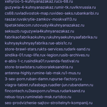
xehyroo-5-kuhnyanazakaz.ru
cs-68.ru
guzywia-4-kuhnyanazakaz.ru
mir-tk.ru
vlknrussia.ru
cs68.ru
vladivostok-map.ru
video-seks.ru
bankaribi.ru
raszar.ru
vskrytie-zamkov-moskva113.ru
lipetsktelecom.ru
tovudyi4kuhnyanazakaz.ru
seksuzb.ru
guzywia4kuhnyanazakaz.ru
fabrikaofabrikaokuhny.ru
kuhnyaekuhnyaafabrika.ru
kuhnyaykuhnyayfabrika.ru
e-abis1c.ru
store-brawl-stars.ru
kts-services.ru
dark-sand.ru
sindika-01.ru
sp-life.ru
x-legion.ru
sib-archives.ru
e-abis-1-c.ru
sindika01.ru
venda-festival.ru
store-brawlstars.ru
dooraleksandria.ru
antenna-highly.ru
mine-lab-msk.ru
1-mus.ru
3-sex-porn.ru
ban-damn.ru
purse-factory.ru
viagra-tablet.ru
fasbags.ru
adler-jun.ru
bandamn.ru
fincontech.ru
3sexporn.ru
1mus.ru
darksand.ru
rebus-toys.ru
minelab-msk.ru
rtdco.ru
seo-prodvizhenie-sajtov-stroitelnyh-kompanij.ru