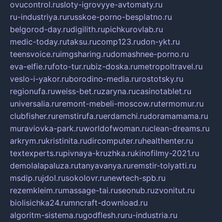
ovucontrol.ru
sloty-igrovyye-avtomaty.ru
ru-industriya.ru
russkoe-porno-besplatno.ru
belgorod-day.ru
digilith.ru
pichkurovlab.ru
medic-today.ru
taksu.ru
comp123.ru
don-ykt.ru
teensvoice.ru
imgsharing.ru
domashnee-porno.ru
eva-elfie.ru
foto-tur.ru
biz-doska.ru
metropoltravel.ru
veslo-i-yakor.ru
borodino-media.ru
rostotsky.ru
regionufa.ru
weiss-bet.ru
zaryna.ru
casinotablet.ru
universalia.ru
remont-mebeli-moscow.ru
termomur.ru
clubfisher.ru
remstirufa.ru
erdamchi.ru
doramamama.ru
muraviovka-park.ru
worldofwoman.ru
clean-dreams.ru
arkrym.ru
kristinita.ru
dircomputer.ru
healthenter.ru
textexperts.ru
pivnaya-kruzhka.ru
kinofilmy-2021.ru
demolalapaluza.ru
tanyavanya.ru
remstir-tolyatti.ru
msdip.ru
jdol.ru
sokolovr.ru
newtech-spb.ru
rezemkleim.ru
massage-tai.ru
seonub.ru
zvonitut.ru
biolisichka24.ru
mncraft-download.ru
algoritm-sistema.ru
godflesh.ru
ru-industria.ru