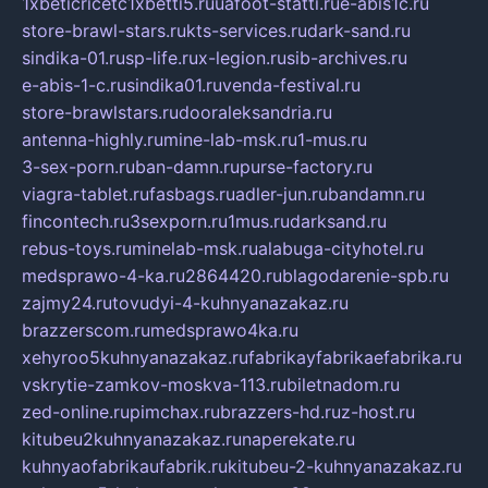
1xbeticricetc1xbetti5.ru
uafoot-statti.ru
e-abis1c.ru
store-brawl-stars.ru
kts-services.ru
dark-sand.ru
sindika-01.ru
sp-life.ru
x-legion.ru
sib-archives.ru
e-abis-1-c.ru
sindika01.ru
venda-festival.ru
store-brawlstars.ru
dooraleksandria.ru
antenna-highly.ru
mine-lab-msk.ru
1-mus.ru
3-sex-porn.ru
ban-damn.ru
purse-factory.ru
viagra-tablet.ru
fasbags.ru
adler-jun.ru
bandamn.ru
fincontech.ru
3sexporn.ru
1mus.ru
darksand.ru
rebus-toys.ru
minelab-msk.ru
alabuga-cityhotel.ru
medsprawo-4-ka.ru
2864420.ru
blagodarenie-spb.ru
zajmy24.ru
tovudyi-4-kuhnyanazakaz.ru
brazzerscom.ru
medsprawo4ka.ru
xehyroo5kuhnyanazakaz.ru
fabrikayfabrikaefabrika.ru
vskrytie-zamkov-moskva-113.ru
biletnadom.ru
zed-online.ru
pimchax.ru
brazzers-hd.ru
z-host.ru
kitubeu2kuhnyanazakaz.ru
naperekate.ru
kuhnyaofabrikaufabrik.ru
kitubeu-2-kuhnyanazakaz.ru