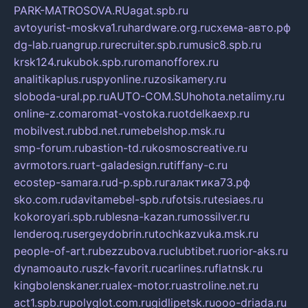
PARK-MATROSOVA.RU
agat.spb.ru
avtoyurist-moskva1.ru
hardware.org.ru
схема-авто.рф
dg-lab.ru
angrup.ru
recruiter.spb.ru
music8.spb.ru
krsk124.ru
kubok.spb.ru
romanofforex.ru
analitikaplus.ru
spyonline.ru
zosikamery.ru
sloboda-ural.pp.ru
AUTO-COM.SU
hohota.net
alimy.ru
online-z.com
aromat-vostoka.ru
otdelkaexp.ru
mobilvest.ru
bbd.net.ru
mebelshop.msk.ru
smp-forum.ru
bastion-td.ru
kosmoscreative.ru
avrmotors.ru
art-galadesign.ru
tiffany-c.ru
ecostep-samara.ru
d-p.spb.ru
галактика73.рф
sko.com.ru
davitamebel-spb.ru
fotsis.ru
tesiaes.ru
kokoroyari.spb.ru
blesna-kazan.ru
mossilver.ru
lenderoq.ru
sergeydobrin.ru
tochkazvuka.msk.ru
people-of-art.ru
bezzubova.ru
clubtibet.ru
orior-aks.ru
dynamoauto.ru
szk-favorit.ru
carlines.ru
flatnsk.ru
kingbolenskaner.ru
alex-motor.ru
astroline.net.ru
act1.spb.ru
polyglot.com.ru
gidlipetsk.ru
ooo-driada.ru