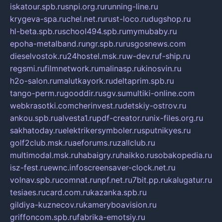
iskatour.spb.ru
snpi.org.ru
running-line.ru
krygeva-spa.ru
chel.net.ru
rust-loco.ru
dugshop.ru
hl-beta.spb.ru
school494.spb.ru
mymubaby.ru
epoha-metalband.ru
ngr.spb.ru
rusgosnews.com
dieselvostok.ru
24hostel.msk.ru
w-dev.ru
f-ship.ru
regsmi.ru
filmnetwork.ru
malinasp.ru
kinosvin.ru
h2o-salon.ru
malutkayork.ru
deltaprim.spb.ru
tango-perm.ru
gooddir.ru
sgv.su
multiki-online.com
webkrasotki.com
cherinvest.ru
detskiy-ostrov.ru
ankou.spb.ru
alvesta1.ru
pdf-creator.ru
nix-files.org.ru
sakhatoday.ru
elektrikersymboler.ru
sputnikyes.ru
golf2club.msk.ru
aeforums.ru
zallclub.ru
multimodal.msk.ru
habaigry.ru
haikko.ru
sobakopedia.ru
isz-fest.ru
ewnc.info
screensaver-clock.net.ru
volnav.spb.ru
comnat.ru
npf.net.ru
7bit.pp.ru
kalugatur.ru
tesiaes.ru
card.com.ru
kazanka.spb.ru
gildiya-kuznecov.ru
kameryboavision.ru
griffoncom.spb.ru
fabrika-emotsiy.ru