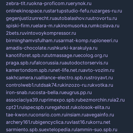
zebra-tlt.ru
okna-proficom.ru
erynok.ru
onlinekinospace.ru
startupstudio-fefu.ru
zarges-ru.ru
gegenjustizunrecht.ru
autobalashov.ru
utrovortu.ru
spiski-firm.ru
elara-m.ru
kinomusorka.ru
mkcslava.ru
2bets.ru
vintovoykompressor.ru
birminghamvsfulham.ru
sarmat-komp.ru
pioneeri.ru
amadis-chocolate.ru
shkurki-karakulya.ru
kanotiforet.spb.ru
tutmassage.ru
ecolog.org.ru
praga.spb.ru
falcorussia.ru
autodoctorservis.ru
kamertondom.spb.ru
net-life.net.ru
avto-vozim.ru
sakhcamera.ru
alliance-electro.spb.ru
stroyavt.ru
controlweb1.ru
tdsak74.ru
kinzozo-ru.ru
kvotka.ru
iron-snab.ru
costa-bella.ru
eugrus.pp.ru
associaciya39.ru
primexpo.spb.ru
bezmorchin.ru
ia2.ru
cpt21.ru
ispecspb.ru
regahost.ru
kolosok-elita.ru
tae-kwon.ru
consrio.com.ru
insiam.ru
avegainfo.ru
archery161.ru
bigencyclica.ru
vlast16.ru
korru.net
sarmiento.spb.su
extelopedia.ru
lammin-suo.spb.ru