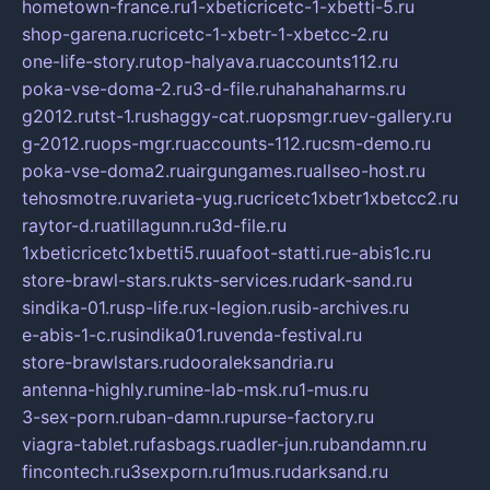
hometown-france.ru
1-xbeticricetc-1-xbetti-5.ru
shop-garena.ru
cricetc-1-xbetr-1-xbetcc-2.ru
one-life-story.ru
top-halyava.ru
accounts112.ru
poka-vse-doma-2.ru
3-d-file.ru
hahahaharms.ru
g2012.ru
tst-1.ru
shaggy-cat.ru
opsmgr.ru
ev-gallery.ru
g-2012.ru
ops-mgr.ru
accounts-112.ru
csm-demo.ru
poka-vse-doma2.ru
airgungames.ru
allseo-host.ru
tehosmotre.ru
varieta-yug.ru
cricetc1xbetr1xbetcc2.ru
raytor-d.ru
atillagunn.ru
3d-file.ru
1xbeticricetc1xbetti5.ru
uafoot-statti.ru
e-abis1c.ru
store-brawl-stars.ru
kts-services.ru
dark-sand.ru
sindika-01.ru
sp-life.ru
x-legion.ru
sib-archives.ru
e-abis-1-c.ru
sindika01.ru
venda-festival.ru
store-brawlstars.ru
dooraleksandria.ru
antenna-highly.ru
mine-lab-msk.ru
1-mus.ru
3-sex-porn.ru
ban-damn.ru
purse-factory.ru
viagra-tablet.ru
fasbags.ru
adler-jun.ru
bandamn.ru
fincontech.ru
3sexporn.ru
1mus.ru
darksand.ru