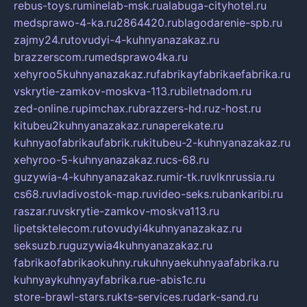
rebus-toys.ru
minelab-msk.ru
alabuga-cityhotel.ru
medsprawo-4-ka.ru
2864420.ru
blagodarenie-spb.ru
zajmy24.ru
tovudyi-4-kuhnyanazakaz.ru
brazzerscom.ru
medsprawo4ka.ru
xehyroo5kuhnyanazakaz.ru
fabrikayfabrikaefabrika.ru
vskrytie-zamkov-moskva-113.ru
biletnadom.ru
zed-online.ru
pimchax.ru
brazzers-hd.ru
z-host.ru
kitubeu2kuhnyanazakaz.ru
naperekate.ru
kuhnyaofabrikaufabrik.ru
kitubeu-2-kuhnyanazakaz.ru
xehyroo-5-kuhnyanazakaz.ru
cs-68.ru
guzywia-4-kuhnyanazakaz.ru
mir-tk.ru
vlknrussia.ru
cs68.ru
vladivostok-map.ru
video-seks.ru
bankaribi.ru
raszar.ru
vskrytie-zamkov-moskva113.ru
lipetsktelecom.ru
tovudyi4kuhnyanazakaz.ru
seksuzb.ru
guzywia4kuhnyanazakaz.ru
fabrikaofabrikaokuhny.ru
kuhnyaekuhnyaafabrika.ru
kuhnyaykuhnyayfabrika.ru
e-abis1c.ru
store-brawl-stars.ru
kts-services.ru
dark-sand.ru