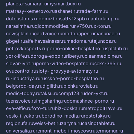
planeta-samara.ru
mysmartbuy.ru
matrasy-kemerovo.ru
ashanet.ru
trade-farm.ru
dotcustoms.ru
domizbrusa9x12spb.ru
autodamp.ru
narasimha.ru
djcommodities.ru
nv750.ru
x-ton.ru
newsplain.ru
cardvoice.ru
modopaper.ru
manunae.ru
gbget.ru
alfeihavsalnassr.ru
madoma.ru
tajuncos.ru
petrovkasports.ru
porno-online-besplatno.ru
splclub.ru
york-life.ru
doroga-expo.ru
ribery.ru
cleanmedicine.ru
slovar-ivrit.ru
porno-video-besplatno.ru
seks-365.ru
ovucontrol.ru
sloty-igrovyye-avtomaty.ru
ru-industriya.ru
russkoe-porno-besplatno.ru
belgorod-day.ru
digilith.ru
pichkurovlab.ru
medic-today.ru
taksu.ru
comp123.ru
don-ykt.ru
teensvoice.ru
imgsharing.ru
domashnee-porno.ru
eva-elfie.ru
foto-tur.ru
biz-doska.ru
metropoltravel.ru
veslo-i-yakor.ru
borodino-media.ru
rostotsky.ru
regionufa.ru
weiss-bet.ru
zaryna.ru
casinotablet.ru
universalia.ru
remont-mebeli-moscow.ru
termomur.ru