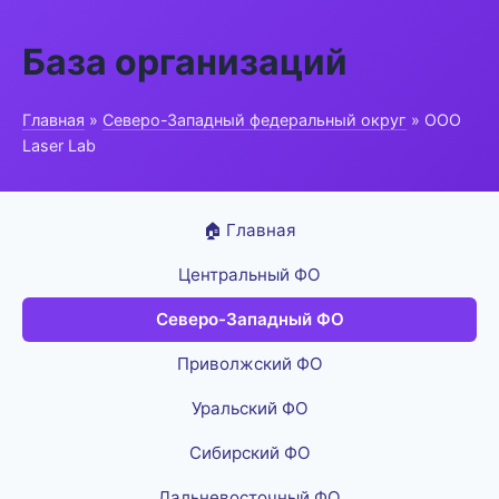
База организаций
Главная
»
Северо-Западный федеральный округ
» ООО
Laser Lab
🏠 Главная
Центральный ФО
Северо-Западный ФО
Приволжский ФО
Уральский ФО
Сибирский ФО
Дальневосточный ФО