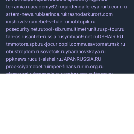
terramia.ru
academy62.ru
gardengallereya.ru
rti.com.ru
artem-news.ru
biserinca.ru
krasnodarkurort.com
imshowtv.ru
mebel-v-tule.ru
mobtopik.ru
pcsecurity.net.ru
tool-sib.ru
multimetrunit.ru
sp-tour.ru
fan-cs.ru
santeh-russia.ru
symbian9.net.ru
DSHAIR.RU
tmmotors.spb.ru
xjocuricopii.com
musavtomat.msk.ru
obustrojdom.ru
sovetcik.ru
ybaranovskaya.ru
ppknews.ru
cult-alshei.ru
JAPANRUSSIA.RU
proekciyamebel.ru
imper-finans.ru
rim.org.ru
glamourai.ru
brassminus.ru
zabor-pro.ru
ftn.pp.ru
dorogoe58.ru
laimengpacker.ru
kuzova-zapchasti.ru
sageerp.ru
taxodrom.ru
dsrazvitie.ru
hardcity.net.ru
ratinghomegames.ru
topservice25.ru
gubernyan.ru
gtglasslined.ru
ii4.ru
tssport.spb.ru
andorra24.com
blackwallstreet.ru
oboimos.ru
optim-doors.com.ru
ikuch.ru
nycr.org.ru
npa21.ru
vremya-ch.spb.ru
desert000.ru
ivtorgi.ru
ifiori.ru
catalog-statei.ru
dcv.org.ru
spetsmaster174.ru
ipkameryhiseeu.ru