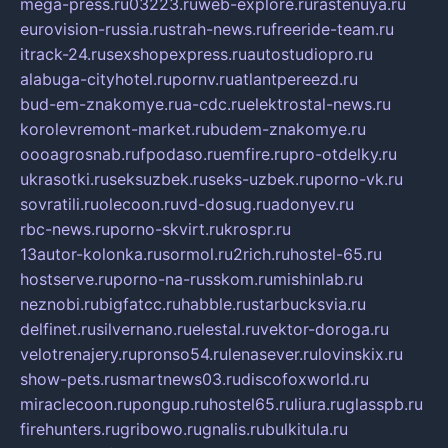
mega-press.ru
03223.ru
web-explore.ru
rastenuya.ru
eurovision-russia.ru
strah-news.ru
freeride-team.ru
itrack-24.ru
sexshopexpress.ru
autostudiopro.ru
alabuga-cityhotel.ru
pornv.ru
atlantpereezd.ru
bud-em-znakomye.ru
a-cdc.ru
elektrostal-news.ru
korolevremont-market.ru
budem-znakomye.ru
oooagrosnab.ru
fpodaso.ru
emfire.ru
pro-otdelky.ru
ukrasotki.ru
seksuzbek.ru
seks-uzbek.ru
porno-vk.ru
sovratili.ru
olecoon.ru
vd-dosug.ru
adonyev.ru
rbc-news.ru
porno-skvirt.ru
krospr.ru
13autor-kolonka.ru
sormol.ru
2rich.ru
hostel-65.ru
hostserve.ru
porno-na-russkom.ru
mishinlab.ru
neznobi.ru
bigfatcc.ru
habble.ru
starbucksvia.ru
delfinet.ru
silvernano.ru
elestal.ru
vektor-doroga.ru
velotrenajery.ru
pronso54.ru
lenasever.ru
lovinskix.ru
show-pets.ru
smartnews03.ru
discofoxworld.ru
miraclecoon.ru
pongup.ru
hostel65.ru
liura.ru
glasspb.ru
firehunters.ru
gribowo.ru
gnalis.ru
bulkitula.ru