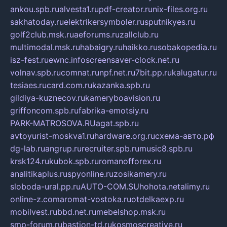
ankou.spb.ru
alvesta1.ru
pdf-creator.ru
nix-files.org.ru
sakhatoday.ru
elektrikersymboler.ru
sputnikyes.ru
golf2club.msk.ru
aeforums.ru
zallclub.ru
multimodal.msk.ru
habaigry.ru
haikko.ru
sobakopedia.ru
isz-fest.ru
ewnc.info
screensaver-clock.net.ru
volnav.spb.ru
comnat.ru
npf.net.ru
7bit.pp.ru
kalugatur.ru
tesiaes.ru
card.com.ru
kazanka.spb.ru
gildiya-kuznecov.ru
kameryboavision.ru
griffoncom.spb.ru
fabrika-emotsiy.ru
PARK-MATROSOVA.RU
agat.spb.ru
avtoyurist-moskva1.ru
hardware.org.ru
схема-авто.рф
dg-lab.ru
angrup.ru
recruiter.spb.ru
music8.spb.ru
krsk124.ru
kubok.spb.ru
romanofforex.ru
analitikaplus.ru
spyonline.ru
zosikamery.ru
sloboda-ural.pp.ru
AUTO-COM.SU
hohota.net
alimy.ru
online-z.com
aromat-vostoka.ru
otdelkaexp.ru
mobilvest.ru
bbd.net.ru
mebelshop.msk.ru
smp-forum.ru
bastion-td.ru
kosmoscreative.ru