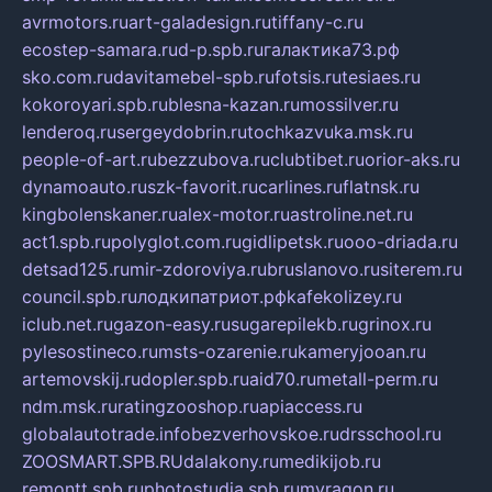
avrmotors.ru
art-galadesign.ru
tiffany-c.ru
ecostep-samara.ru
d-p.spb.ru
галактика73.рф
sko.com.ru
davitamebel-spb.ru
fotsis.ru
tesiaes.ru
kokoroyari.spb.ru
blesna-kazan.ru
mossilver.ru
lenderoq.ru
sergeydobrin.ru
tochkazvuka.msk.ru
people-of-art.ru
bezzubova.ru
clubtibet.ru
orior-aks.ru
dynamoauto.ru
szk-favorit.ru
carlines.ru
flatnsk.ru
kingbolenskaner.ru
alex-motor.ru
astroline.net.ru
act1.spb.ru
polyglot.com.ru
gidlipetsk.ru
ooo-driada.ru
detsad125.ru
mir-zdoroviya.ru
bruslanovo.ru
siterem.ru
council.spb.ru
лодкипатриот.рф
kafekolizey.ru
iclub.net.ru
gazon-easy.ru
sugarepilekb.ru
grinox.ru
pylesostineco.ru
msts-ozarenie.ru
kameryjooan.ru
artemovskij.ru
dopler.spb.ru
aid70.ru
metall-perm.ru
ndm.msk.ru
ratingzooshop.ru
apiaccess.ru
globalautotrade.info
bezverhovskoe.ru
drsschool.ru
ZOOSMART.SPB.RU
dalakony.ru
medikijob.ru
remontt.spb.ru
photostudia.spb.ru
myragon.ru