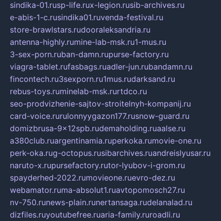
sindika-01.ru
sp-life.ru
x-legion.ru
sib-archives.ru
e-abis-1-c.ru
sindika01.ru
venda-festival.ru
store-brawlstars.ru
dooraleksandria.ru
antenna-highly.ru
mine-lab-msk.ru
1-mus.ru
3-sex-porn.ru
ban-damn.ru
purse-factory.ru
viagra-tablet.ru
fasbags.ru
adler-jun.ru
bandamn.ru
fincontech.ru
3sexporn.ru
1mus.ru
darksand.ru
rebus-toys.ru
minelab-msk.ru
rtdco.ru
seo-prodvizhenie-sajtov-stroitelnyh-kompanij.ru
card-voice.ru
rulonnyygazon177.ru
snow-guard.ru
domizbrusa-9x12spb.ru
demaholding.ru
aalse.ru
a380club.ru
argentinamia.ru
perkoka.ru
movie-one.ru
perk-oka.ru
g-octopus.ru
sibarchives.ru
andreislyusar.ru
naruto-x.ru
pursefactory.ru
tor-lyubov-i-grom.ru
spayderhed-2022.ru
movieone.ru
evro-dez.ru
webamator.ru
ma-absolut1.ru
avtopomosch27.ru
nv-750.ru
news-plain.ru
nertansaga.ru
delanalad.ru
dizfiles.ru
youtubefree.ru
aria-family.ru
roadli.ru