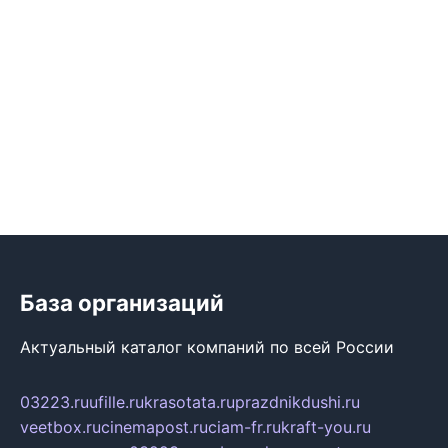
База организаций
Актуальный каталог компаний по всей России
03223.ru
ufille.ru
krasotata.ru
prazdnikdushi.ru
veetbox.ru
cinemapost.ru
ciam-fr.ru
kraft-you.ru