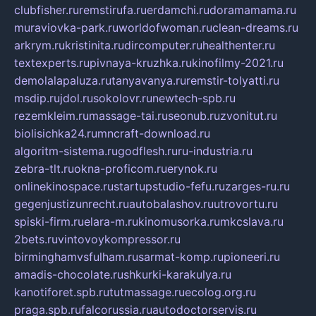
clubfisher.ru
remstirufa.ru
erdamchi.ru
doramamama.ru
muraviovka-park.ru
worldofwoman.ru
clean-dreams.ru
arkrym.ru
kristinita.ru
dircomputer.ru
healthenter.ru
textexperts.ru
pivnaya-kruzhka.ru
kinofilmy-2021.ru
demolalapaluza.ru
tanyavanya.ru
remstir-tolyatti.ru
msdip.ru
jdol.ru
sokolovr.ru
newtech-spb.ru
rezemkleim.ru
massage-tai.ru
seonub.ru
zvonitut.ru
biolisichka24.ru
mncraft-download.ru
algoritm-sistema.ru
godflesh.ru
ru-industria.ru
zebra-tlt.ru
okna-proficom.ru
erynok.ru
onlinekinospace.ru
startupstudio-fefu.ru
zarges-ru.ru
gegenjustizunrecht.ru
autobalashov.ru
utrovortu.ru
spiski-firm.ru
elara-m.ru
kinomusorka.ru
mkcslava.ru
2bets.ru
vintovoykompressor.ru
birminghamvsfulham.ru
sarmat-komp.ru
pioneeri.ru
amadis-chocolate.ru
shkurki-karakulya.ru
kanotiforet.spb.ru
tutmassage.ru
ecolog.org.ru
praga.spb.ru
falcorussia.ru
autodoctorservis.ru