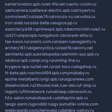
kamertondom.spb.ru
net-life.net.ru
avto-vozim.ru
sakhcamera.ru
alliance-electro.spb.ru
stroyavt.ru
controlweb1.ru
tdsak74.ru
kinzozo-ru.ru
kvotka.ru
iron-snab.ru
costa-bella.ru
eugrus.pp.ru
associaciya39.ru
primexpo.spb.ru
bezmorchin.ru
ia2.ru
cpt21.ru
ispecspb.ru
regahost.ru
kolosok-elita.ru
tae-kwon.ru
consrio.com.ru
insiam.ru
avegainfo.ru
archery161.ru
bigencyclica.ru
vlast16.ru
korru.net
sarmiento.spb.su
extelopedia.ru
lammin-suo.spb.ru
iskatour.spb.ru
snpi.org.ru
running-line.ru
krygeva-spa.ru
chel.net.ru
rust-loco.ru
dugshop.ru
hl-beta.spb.ru
school494.spb.ru
mymubaby.ru
epoha-metalband.ru
ngr.spb.ru
rusgosnews.com
dieselvostok.ru
24hostel.msk.ru
w-dev.ru
f-ship.ru
regsmi.ru
filmnetwork.ru
malinasp.ru
kinosvin.ru
h2o-salon.ru
malutkayork.ru
deltaprim.spb.ru
tango-perm.ru
gooddir.ru
sgv.su
multiki-online.com
webkrasotki.com
cherinvest.ru
detskiy-ostrov.ru