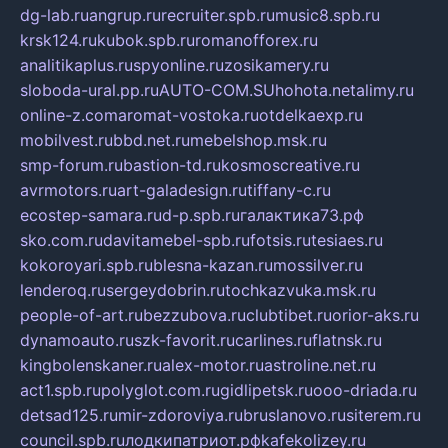
dg-lab.ru
angrup.ru
recruiter.spb.ru
music8.spb.ru
krsk124.ru
kubok.spb.ru
romanofforex.ru
analitikaplus.ru
spyonline.ru
zosikamery.ru
sloboda-ural.pp.ru
AUTO-COM.SU
hohota.net
alimy.ru
online-z.com
aromat-vostoka.ru
otdelkaexp.ru
mobilvest.ru
bbd.net.ru
mebelshop.msk.ru
smp-forum.ru
bastion-td.ru
kosmoscreative.ru
avrmotors.ru
art-galadesign.ru
tiffany-c.ru
ecostep-samara.ru
d-p.spb.ru
галактика73.рф
sko.com.ru
davitamebel-spb.ru
fotsis.ru
tesiaes.ru
kokoroyari.spb.ru
blesna-kazan.ru
mossilver.ru
lenderoq.ru
sergeydobrin.ru
tochkazvuka.msk.ru
people-of-art.ru
bezzubova.ru
clubtibet.ru
orior-aks.ru
dynamoauto.ru
szk-favorit.ru
carlines.ru
flatnsk.ru
kingbolenskaner.ru
alex-motor.ru
astroline.net.ru
act1.spb.ru
polyglot.com.ru
gidlipetsk.ru
ooo-driada.ru
detsad125.ru
mir-zdoroviya.ru
bruslanovo.ru
siterem.ru
council.spb.ru
лодкипатриот.рф
kafekolizey.ru