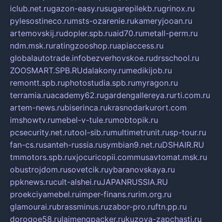
iclub.net.ru
gazon-easy.ru
sugarepilekb.ru
grinox.ru
pylesostineco.ru
msts-ozarenie.ru
kameryjooan.ru
artemovskij.ru
dopler.spb.ru
aid70.ru
metall-perm.ru
ndm.msk.ru
ratingzooshop.ru
apiaccess.ru
globalautotrade.info
bezverhovskoe.ru
drsschool.ru
ZOOSMART.SPB.RU
dalakony.ru
medikijob.ru
remontt.spb.ru
photostudia.spb.ru
myragon.ru
terramia.ru
academy62.ru
gardengallereya.ru
rti.com.ru
artem-news.ru
biserinca.ru
krasnodarkurort.com
imshowtv.ru
mebel-v-tule.ru
mobtopik.ru
pcsecurity.net.ru
tool-sib.ru
multimetrunit.ru
sp-tour.ru
fan-cs.ru
santeh-russia.ru
symbian9.net.ru
DSHAIR.RU
tmmotors.spb.ru
xjocuricopii.com
musavtomat.msk.ru
obustrojdom.ru
sovetcik.ru
ybaranovskaya.ru
ppknews.ru
cult-alshei.ru
JAPANRUSSIA.RU
proekciyamebel.ru
imper-finans.ru
rim.org.ru
glamourai.ru
brassminus.ru
zabor-pro.ru
ftn.pp.ru
dorogoe58.ru
laimengpacker.ru
kuzova-zapchasti.ru