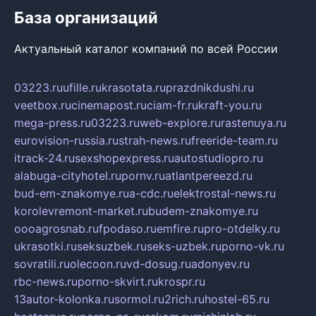
База организаций
Актуальный каталог компаний по всей России
03223.ru
ufille.ru
krasotata.ru
prazdnikdushi.ru
veetbox.ru
cinemapost.ru
ciam-fr.ru
kraft-you.ru
mega-press.ru
03223.ru
web-explore.ru
rastenuya.ru
eurovision-russia.ru
strah-news.ru
freeride-team.ru
itrack-24.ru
sexshopexpress.ru
autostudiopro.ru
alabuga-cityhotel.ru
pornv.ru
atlantpereezd.ru
bud-em-znakomye.ru
a-cdc.ru
elektrostal-news.ru
korolevremont-market.ru
budem-znakomye.ru
oooagrosnab.ru
fpodaso.ru
emfire.ru
pro-otdelky.ru
ukrasotki.ru
seksuzbek.ru
seks-uzbek.ru
porno-vk.ru
sovratili.ru
olecoon.ru
vd-dosug.ru
adonyev.ru
rbc-news.ru
porno-skvirt.ru
krospr.ru
13autor-kolonka.ru
sormol.ru
2rich.ru
hostel-65.ru