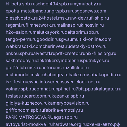
hl-beta.spb.ru
school494.spb.ru
mymubaby.ru
epoha-metalband.ru
ngr.spb.ru
rusgosnews.com
dieselvostok.ru
24hostel.msk.ru
w-dev.ru
f-ship.ru
regsmi.ru
filmnetwork.ru
malinasp.ru
kinosvin.ru
h2o-salon.ru
malutkayork.ru
deltaprim.spb.ru
tango-perm.ru
gooddir.ru
sgv.su
multiki-online.com
webkrasotki.com
cherinvest.ru
detskiy-ostrov.ru
ankou.spb.ru
alvesta1.ru
pdf-creator.ru
nix-files.org.ru
sakhatoday.ru
elektrikersymboler.ru
sputnikyes.ru
golf2club.msk.ru
aeforums.ru
zallclub.ru
multimodal.msk.ru
habaigry.ru
haikko.ru
sobakopedia.ru
isz-fest.ru
ewnc.info
screensaver-clock.net.ru
volnav.spb.ru
comnat.ru
npf.net.ru
7bit.pp.ru
kalugatur.ru
tesiaes.ru
card.com.ru
kazanka.spb.ru
gildiya-kuznecov.ru
kameryboavision.ru
griffoncom.spb.ru
fabrika-emotsiy.ru
PARK-MATROSOVA.RU
agat.spb.ru
avtoyurist-moskva1.ru
hardware.org.ru
схема-авто.рф