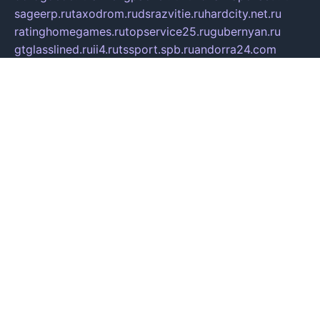
sageerp.ru
taxodrom.ru
dsrazvitie.ru
hardcity.net.ru
ratinghomegames.ru
topservice25.ru
gubernyan.ru
gtglasslined.ru
ii4.ru
tssport.spb.ru
andorra24.com
blackwallstreet.ru
oboimos.ru
optim-doors.com.ru
ikuch.ru
nycr.org.ru
npa21.ru
vremya-ch.spb.ru
desert000.ru
ivtorgi.ru
ifiori.ru
catalog-statei.ru
dcv.org.ru
spetsmaster174.ru
ipkameryhiseeu.ru
dum26.ru
ruspol.spb.ru
fr-opendp.ru
kam-solnyshko.ru
cheyenne-arapaho.ru
sevzapmetal.spb.ru
ted-lapidus.spb.ru
parasite-eliminator.ru
sigma-complete.ru
modernworld.ru
dama-moda.ru
eholot-group.ru
sk-nvkz.ru
DRONGOLD.RU
democratia2.ru
i-farmer.ru
mass-sport.org
jablonex.spb.ru
bookmess.ru
linkword.ru
refineua.com.ru
cs-spec.net.ru
altay-mebel.ru
DNK-THEATRE.RU
mechaniks.spb.ru
ipcamtechage.ru
skosta.ru
a-sun.ru
stroy-ldsp.ru
snowlands.org.ru
childrensshoes.ru
mrlizzy.ru
mebelsofiakrd.ru