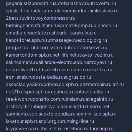
gegenjustizunrecht.ru
autobalashov.ru
utrovortu.ru
spiski-firm.ru
elara-m.ru
kinomusorka.ru
mkcslava.ru
2bets.ru
vintovoykompressor.ru
birminghamvsfulham.ru
sarmat-komp.ru
pioneeri.ru
amadis-chocolate.ru
shkurki-karakulya.ru
kanotiforet.spb.ru
tutmassage.ru
ecolog.org.ru
praga.spb.ru
falcorussia.ru
autodoctorservis.ru
kamertondom.spb.ru
net-life.net.ru
avto-vozim.ru
sakhcamera.ru
alliance-electro.spb.ru
stroyavt.ru
controlweb1.ru
tdsak74.ru
kinzozo-ru.ru
kvotka.ru
iron-snab.ru
costa-bella.ru
eugrus.pp.ru
associaciya39.ru
primexpo.spb.ru
bezmorchin.ru
ia2.ru
cpt21.ru
ispecspb.ru
regahost.ru
kolosok-elita.ru
tae-kwon.ru
consrio.com.ru
insiam.ru
avegainfo.ru
archery161.ru
bigencyclica.ru
vlast16.ru
korru.net
sarmiento.spb.su
extelopedia.ru
lammin-suo.spb.ru
iskatour.spb.ru
snpi.org.ru
running-line.ru
krygeva-spa.ru
chel.net.ru
rust-loco.ru
dugshop.ru