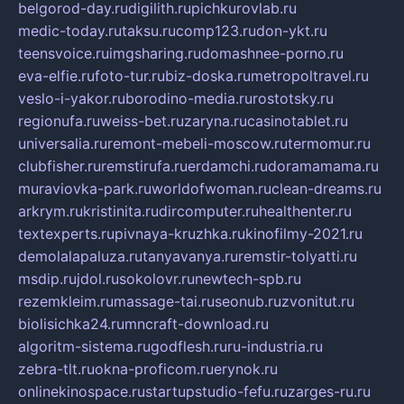
belgorod-day.ru
digilith.ru
pichkurovlab.ru
medic-today.ru
taksu.ru
comp123.ru
don-ykt.ru
teensvoice.ru
imgsharing.ru
domashnee-porno.ru
eva-elfie.ru
foto-tur.ru
biz-doska.ru
metropoltravel.ru
veslo-i-yakor.ru
borodino-media.ru
rostotsky.ru
regionufa.ru
weiss-bet.ru
zaryna.ru
casinotablet.ru
universalia.ru
remont-mebeli-moscow.ru
termomur.ru
clubfisher.ru
remstirufa.ru
erdamchi.ru
doramamama.ru
muraviovka-park.ru
worldofwoman.ru
clean-dreams.ru
arkrym.ru
kristinita.ru
dircomputer.ru
healthenter.ru
textexperts.ru
pivnaya-kruzhka.ru
kinofilmy-2021.ru
demolalapaluza.ru
tanyavanya.ru
remstir-tolyatti.ru
msdip.ru
jdol.ru
sokolovr.ru
newtech-spb.ru
rezemkleim.ru
massage-tai.ru
seonub.ru
zvonitut.ru
biolisichka24.ru
mncraft-download.ru
algoritm-sistema.ru
godflesh.ru
ru-industria.ru
zebra-tlt.ru
okna-proficom.ru
erynok.ru
onlinekinospace.ru
startupstudio-fefu.ru
zarges-ru.ru