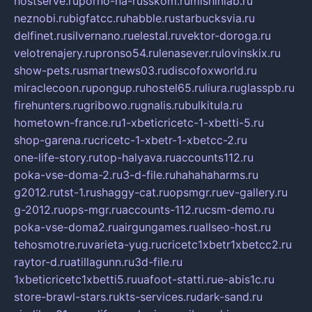
hostserve.ru
porno-na-russkom.ru
mishinlab.ru
neznobi.ru
bigfatcc.ru
habble.ru
starbucksvia.ru
delfinet.ru
silvernano.ru
elestal.ru
vektor-doroga.ru
velotrenajery.ru
pronso54.ru
lenasever.ru
lovinskix.ru
show-pets.ru
smartnews03.ru
discofoxworld.ru
miraclecoon.ru
pongup.ru
hostel65.ru
liura.ru
glasspb.ru
firehunters.ru
gribowo.ru
gnalis.ru
bulkitula.ru
hometown-france.ru
1-xbeticricetc-1-xbetti-5.ru
shop-garena.ru
cricetc-1-xbetr-1-xbetcc-2.ru
one-life-story.ru
top-halyava.ru
accounts112.ru
poka-vse-doma-2.ru
3-d-file.ru
hahahaharms.ru
g2012.ru
tst-1.ru
shaggy-cat.ru
opsmgr.ru
ev-gallery.ru
g-2012.ru
ops-mgr.ru
accounts-112.ru
csm-demo.ru
poka-vse-doma2.ru
airgungames.ru
allseo-host.ru
tehosmotre.ru
varieta-yug.ru
cricetc1xbetr1xbetcc2.ru
raytor-d.ru
atillagunn.ru
3d-file.ru
1xbeticricetc1xbetti5.ru
uafoot-statti.ru
e-abis1c.ru
store-brawl-stars.ru
kts-services.ru
dark-sand.ru