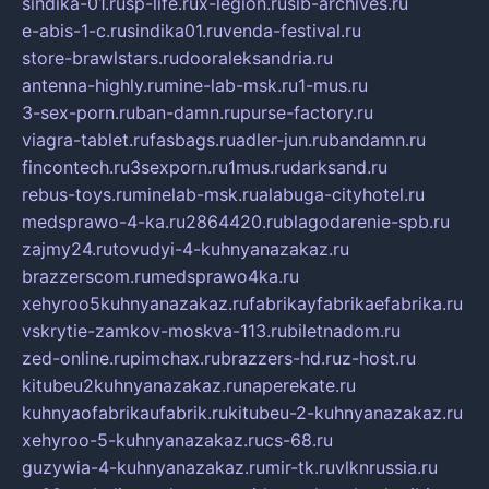
sindika-01.ru
sp-life.ru
x-legion.ru
sib-archives.ru
e-abis-1-c.ru
sindika01.ru
venda-festival.ru
store-brawlstars.ru
dooraleksandria.ru
antenna-highly.ru
mine-lab-msk.ru
1-mus.ru
3-sex-porn.ru
ban-damn.ru
purse-factory.ru
viagra-tablet.ru
fasbags.ru
adler-jun.ru
bandamn.ru
fincontech.ru
3sexporn.ru
1mus.ru
darksand.ru
rebus-toys.ru
minelab-msk.ru
alabuga-cityhotel.ru
medsprawo-4-ka.ru
2864420.ru
blagodarenie-spb.ru
zajmy24.ru
tovudyi-4-kuhnyanazakaz.ru
brazzerscom.ru
medsprawo4ka.ru
xehyroo5kuhnyanazakaz.ru
fabrikayfabrikaefabrika.ru
vskrytie-zamkov-moskva-113.ru
biletnadom.ru
zed-online.ru
pimchax.ru
brazzers-hd.ru
z-host.ru
kitubeu2kuhnyanazakaz.ru
naperekate.ru
kuhnyaofabrikaufabrik.ru
kitubeu-2-kuhnyanazakaz.ru
xehyroo-5-kuhnyanazakaz.ru
cs-68.ru
guzywia-4-kuhnyanazakaz.ru
mir-tk.ru
vlknrussia.ru