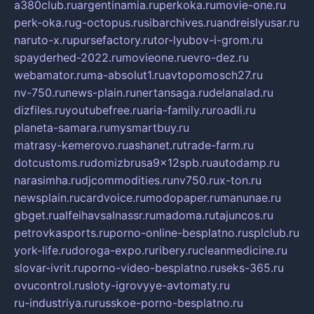
a380club.ru
argentinamia.ru
perkoka.ru
movie-one.ru
perk-oka.ru
g-octopus.ru
sibarchives.ru
andreislyusar.ru
naruto-x.ru
pursefactory.ru
tor-lyubov-i-grom.ru
spayderhed-2022.ru
movieone.ru
evro-dez.ru
webamator.ru
ma-absolut1.ru
avtopomosch27.ru
nv-750.ru
news-plain.ru
nertansaga.ru
delanalad.ru
dizfiles.ru
youtubefree.ru
aria-family.ru
roadli.ru
planeta-samara.ru
mysmartbuy.ru
matrasy-kemerovo.ru
ashanet.ru
trade-farm.ru
dotcustoms.ru
domizbrusa9x12spb.ru
autodamp.ru
narasimha.ru
djcommodities.ru
nv750.ru
x-ton.ru
newsplain.ru
cardvoice.ru
modopaper.ru
manunae.ru
gbget.ru
alfeihavsalnassr.ru
madoma.ru
tajuncos.ru
petrovkasports.ru
porno-online-besplatno.ru
splclub.ru
york-life.ru
doroga-expo.ru
ribery.ru
cleanmedicine.ru
slovar-ivrit.ru
porno-video-besplatno.ru
seks-365.ru
ovucontrol.ru
sloty-igrovyye-avtomaty.ru
ru-industriya.ru
russkoe-porno-besplatno.ru