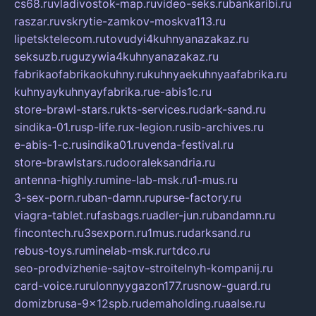
cs68.ru
vladivostok-map.ru
video-seks.ru
bankaribi.ru
raszar.ru
vskrytie-zamkov-moskva113.ru
lipetsktelecom.ru
tovudyi4kuhnyanazakaz.ru
seksuzb.ru
guzywia4kuhnyanazakaz.ru
fabrikaofabrikaokuhny.ru
kuhnyaekuhnyaafabrika.ru
kuhnyaykuhnyayfabrika.ru
e-abis1c.ru
store-brawl-stars.ru
kts-services.ru
dark-sand.ru
sindika-01.ru
sp-life.ru
x-legion.ru
sib-archives.ru
e-abis-1-c.ru
sindika01.ru
venda-festival.ru
store-brawlstars.ru
dooraleksandria.ru
antenna-highly.ru
mine-lab-msk.ru
1-mus.ru
3-sex-porn.ru
ban-damn.ru
purse-factory.ru
viagra-tablet.ru
fasbags.ru
adler-jun.ru
bandamn.ru
fincontech.ru
3sexporn.ru
1mus.ru
darksand.ru
rebus-toys.ru
minelab-msk.ru
rtdco.ru
seo-prodvizhenie-sajtov-stroitelnyh-kompanij.ru
card-voice.ru
rulonnyygazon177.ru
snow-guard.ru
domizbrusa-9x12spb.ru
demaholding.ru
aalse.ru