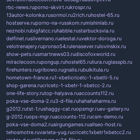
rbc-news.ru
porno-skvirt.ru
krospr.ru
13autor-kolonka.ru
sormol.ru
2rich.ru
hostel-65.ru
hostserve.ru
porno-na-russkom.ru
mishinlab.ru
neznobi.ru
bigfatcc.ru
habble.ru
starbucksvia.ru
delfinet.ru
silvernano.ru
elestal.ru
vektor-doroga.ru
velotrenajery.ru
pronso54.ru
lenasever.ru
lovinskix.ru
show-pets.ru
smartnews03.ru
discofoxworld.ru
miraclecoon.ru
pongup.ru
hostel65.ru
liura.ru
glasspb.ru
firehunters.ru
gribowo.ru
gnalis.ru
bulkitula.ru
hometown-france.ru
1-xbeticricetc-1-xbetti-5.ru
shop-garena.ru
cricetc-1-xbetr-1-xbetcc-2.ru
one-life-story.ru
top-halyava.ru
accounts112.ru
poka-vse-doma-2.ru
3-d-file.ru
hahahaharms.ru
g2012.ru
tst-1.ru
shaggy-cat.ru
opsmgr.ru
ev-gallery.ru
g-2012.ru
ops-mgr.ru
accounts-112.ru
csm-demo.ru
poka-vse-doma2.ru
airgungames.ru
allseo-host.ru
tehosmotre.ru
varieta-yug.ru
cricetc1xbetr1xbetcc2.ru