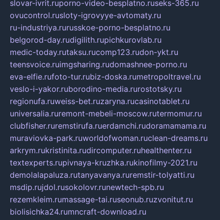
slovar-ivrit.ru
porno-video-besplatno.ru
seks-365.ru
ovucontrol.ru
sloty-igrovyye-avtomaty.ru
ru-industriya.ru
russkoe-porno-besplatno.ru
belgorod-day.ru
digilith.ru
pichkurovlab.ru
medic-today.ru
taksu.ru
comp123.ru
don-ykt.ru
teensvoice.ru
imgsharing.ru
domashnee-porno.ru
eva-elfie.ru
foto-tur.ru
biz-doska.ru
metropoltravel.ru
veslo-i-yakor.ru
borodino-media.ru
rostotsky.ru
regionufa.ru
weiss-bet.ru
zaryna.ru
casinotablet.ru
universalia.ru
remont-mebeli-moscow.ru
termomur.ru
clubfisher.ru
remstirufa.ru
erdamchi.ru
doramamama.ru
muraviovka-park.ru
worldofwoman.ru
clean-dreams.ru
arkrym.ru
kristinita.ru
dircomputer.ru
healthenter.ru
textexperts.ru
pivnaya-kruzhka.ru
kinofilmy-2021.ru
demolalapaluza.ru
tanyavanya.ru
remstir-tolyatti.ru
msdip.ru
jdol.ru
sokolovr.ru
newtech-spb.ru
rezemkleim.ru
massage-tai.ru
seonub.ru
zvonitut.ru
biolisichka24.ru
mncraft-download.ru