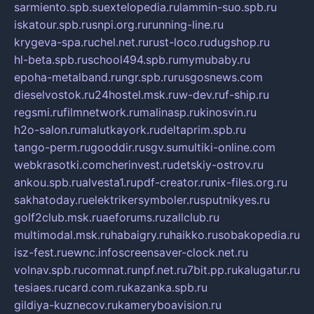
sarmiento.spb.su
extelopedia.ru
lammin-suo.spb.ru
iskatour.spb.ru
snpi.org.ru
running-line.ru
krygeva-spa.ru
chel.net.ru
rust-loco.ru
dugshop.ru
hl-beta.spb.ru
school494.spb.ru
mymubaby.ru
epoha-metalband.ru
ngr.spb.ru
rusgosnews.com
dieselvostok.ru
24hostel.msk.ru
w-dev.ru
f-ship.ru
regsmi.ru
filmnetwork.ru
malinasp.ru
kinosvin.ru
h2o-salon.ru
malutkayork.ru
deltaprim.spb.ru
tango-perm.ru
gooddir.ru
sgv.su
multiki-online.com
webkrasotki.com
cherinvest.ru
detskiy-ostrov.ru
ankou.spb.ru
alvesta1.ru
pdf-creator.ru
nix-files.org.ru
sakhatoday.ru
elektrikersymboler.ru
sputnikyes.ru
golf2club.msk.ru
aeforums.ru
zallclub.ru
multimodal.msk.ru
habaigry.ru
haikko.ru
sobakopedia.ru
isz-fest.ru
ewnc.info
screensaver-clock.net.ru
volnav.spb.ru
comnat.ru
npf.net.ru
7bit.pp.ru
kalugatur.ru
tesiaes.ru
card.com.ru
kazanka.spb.ru
gildiya-kuznecov.ru
kameryboavision.ru