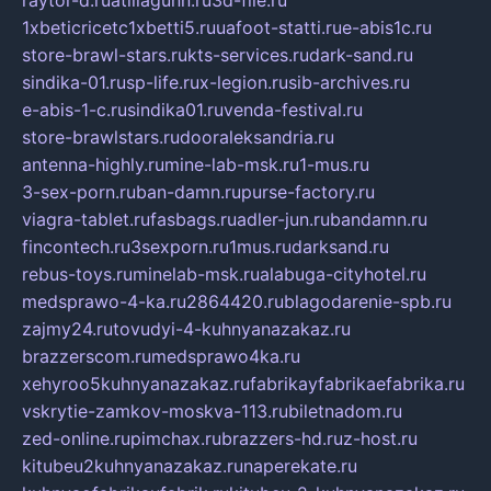
raytor-d.ru
atillagunn.ru
3d-file.ru
1xbeticricetc1xbetti5.ru
uafoot-statti.ru
e-abis1c.ru
store-brawl-stars.ru
kts-services.ru
dark-sand.ru
sindika-01.ru
sp-life.ru
x-legion.ru
sib-archives.ru
e-abis-1-c.ru
sindika01.ru
venda-festival.ru
store-brawlstars.ru
dooraleksandria.ru
antenna-highly.ru
mine-lab-msk.ru
1-mus.ru
3-sex-porn.ru
ban-damn.ru
purse-factory.ru
viagra-tablet.ru
fasbags.ru
adler-jun.ru
bandamn.ru
fincontech.ru
3sexporn.ru
1mus.ru
darksand.ru
rebus-toys.ru
minelab-msk.ru
alabuga-cityhotel.ru
medsprawo-4-ka.ru
2864420.ru
blagodarenie-spb.ru
zajmy24.ru
tovudyi-4-kuhnyanazakaz.ru
brazzerscom.ru
medsprawo4ka.ru
xehyroo5kuhnyanazakaz.ru
fabrikayfabrikaefabrika.ru
vskrytie-zamkov-moskva-113.ru
biletnadom.ru
zed-online.ru
pimchax.ru
brazzers-hd.ru
z-host.ru
kitubeu2kuhnyanazakaz.ru
naperekate.ru