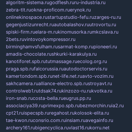
algoritm-sistema.ru
godflesh.ru
ru-industria.ru
zebra-tlt.ru
okna-proficom.ru
erynok.ru
onlinekinospace.ru
startupstudio-fefu.ru
zarges-ru.ru
gegenjustizunrecht.ru
autobalashov.ru
utrovortu.ru
spiski-firm.ru
elara-m.ru
kinomusorka.ru
mkcslava.ru
2bets.ru
vintovoykompressor.ru
birminghamvsfulham.ru
sarmat-komp.ru
pioneeri.ru
amadis-chocolate.ru
shkurki-karakulya.ru
kanotiforet.spb.ru
tutmassage.ru
ecolog.org.ru
praga.spb.ru
falcorussia.ru
autodoctorservis.ru
kamertondom.spb.ru
net-life.net.ru
avto-vozim.ru
sakhcamera.ru
alliance-electro.spb.ru
stroyavt.ru
controlweb1.ru
tdsak74.ru
kinzozo-ru.ru
kvotka.ru
iron-snab.ru
costa-bella.ru
eugrus.pp.ru
associaciya39.ru
primexpo.spb.ru
bezmorchin.ru
ia2.ru
cpt21.ru
ispecspb.ru
regahost.ru
kolosok-elita.ru
tae-kwon.ru
consrio.com.ru
insiam.ru
avegainfo.ru
archery161.ru
bigencyclica.ru
vlast16.ru
korru.net