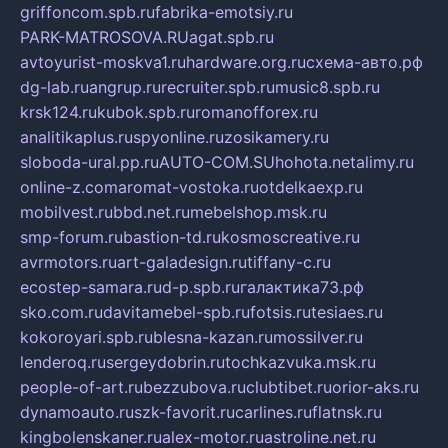
griffoncom.spb.ru
fabrika-emotsiy.ru
PARK-MATROSOVA.RU
agat.spb.ru
avtoyurist-moskva1.ru
hardware.org.ru
схема-авто.рф
dg-lab.ru
angrup.ru
recruiter.spb.ru
music8.spb.ru
krsk124.ru
kubok.spb.ru
romanofforex.ru
analitikaplus.ru
spyonline.ru
zosikamery.ru
sloboda-ural.pp.ru
AUTO-COM.SU
hohota.net
alimy.ru
online-z.com
aromat-vostoka.ru
otdelkaexp.ru
mobilvest.ru
bbd.net.ru
mebelshop.msk.ru
smp-forum.ru
bastion-td.ru
kosmoscreative.ru
avrmotors.ru
art-galadesign.ru
tiffany-c.ru
ecostep-samara.ru
d-p.spb.ru
галактика73.рф
sko.com.ru
davitamebel-spb.ru
fotsis.ru
tesiaes.ru
kokoroyari.spb.ru
blesna-kazan.ru
mossilver.ru
lenderoq.ru
sergeydobrin.ru
tochkazvuka.msk.ru
people-of-art.ru
bezzubova.ru
clubtibet.ru
orior-aks.ru
dynamoauto.ru
szk-favorit.ru
carlines.ru
flatnsk.ru
kingbolenskaner.ru
alex-motor.ru
astroline.net.ru