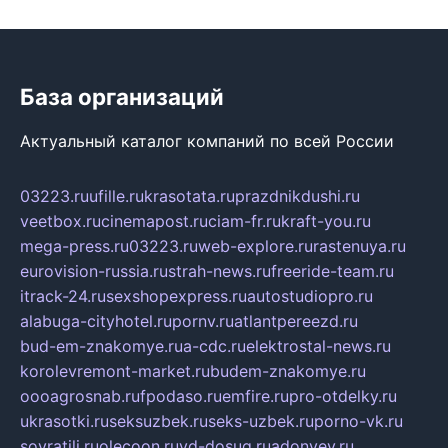
База организаций
Актуальный каталог компаний по всей России
03223.ru
ufille.ru
krasotata.ru
prazdnikdushi.ru
veetbox.ru
cinemapost.ru
ciam-fr.ru
kraft-you.ru
mega-press.ru
03223.ru
web-explore.ru
rastenuya.ru
eurovision-russia.ru
strah-news.ru
freeride-team.ru
itrack-24.ru
sexshopexpress.ru
autostudiopro.ru
alabuga-cityhotel.ru
pornv.ru
atlantpereezd.ru
bud-em-znakomye.ru
a-cdc.ru
elektrostal-news.ru
korolevremont-market.ru
budem-znakomye.ru
oooagrosnab.ru
fpodaso.ru
emfire.ru
pro-otdelky.ru
ukrasotki.ru
seksuzbek.ru
seks-uzbek.ru
porno-vk.ru
sovratili.ru
olecoon.ru
vd-dosug.ru
adonyev.ru