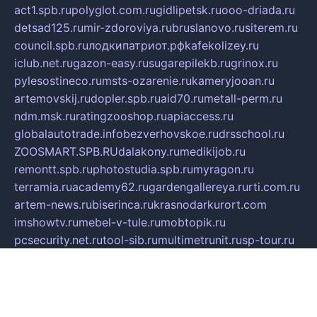
act1.spb.ru
polyglot.com.ru
gidlipetsk.ru
ooo-driada.ru
detsad125.ru
mir-zdoroviya.ru
bruslanovo.ru
siterem.ru
council.spb.ru
лодкипатриот.рф
kafekolizey.ru
iclub.net.ru
gazon-easy.ru
sugarepilekb.ru
grinox.ru
pylesostineco.ru
msts-ozarenie.ru
kameryjooan.ru
artemovskij.ru
dopler.spb.ru
aid70.ru
metall-perm.ru
ndm.msk.ru
ratingzooshop.ru
apiaccess.ru
globalautotrade.info
bezverhovskoe.ru
drsschool.ru
ZOOSMART.SPB.RU
dalakony.ru
medikijob.ru
remontt.spb.ru
photostudia.spb.ru
myragon.ru
terramia.ru
academy62.ru
gardengallereya.ru
rti.com.ru
artem-news.ru
biserinca.ru
krasnodarkurort.com
imshowtv.ru
mebel-v-tule.ru
mobtopik.ru
pcsecurity.net.ru
tool-sib.ru
multimetrunit.ru
sp-tour.ru
fan-cs.ru
santeh-russia.ru
symbian9.net.ru
DSHAIR.RU
tmmotors.spb.ru
xjocuricopii.com
musavtomat.msk.ru
obustrojdom.ru
sovetcik.ru
ybaranovskaya.ru
ppknews.ru
cult-alshei.ru
JAPANRUSSIA.RU