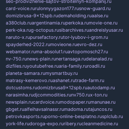
seo-prodvizhenie-sajtov-stroitelnyh-kompanij.ru
card-voice.ru
rulonnyygazon177.ru
snow-guard.ru
domizbrusa-9x12spb.ru
demaholding.ru
aalse.ru
a380club.ru
argentinamia.ru
perkoka.ru
movie-one.ru
perk-oka.ru
g-octopus.ru
sibarchives.ru
andreislyusar.ru
naruto-x.ru
pursefactory.ru
tor-lyubov-i-grom.ru
spayderhed-2022.ru
movieone.ru
evro-dez.ru
webamator.ru
ma-absolut1.ru
avtopomosch27.ru
nv-750.ru
news-plain.ru
nertansaga.ru
delanalad.ru
dizfiles.ru
youtubefree.ru
aria-family.ru
roadli.ru
planeta-samara.ru
mysmartbuy.ru
matrasy-kemerovo.ru
ashanet.ru
trade-farm.ru
dotcustoms.ru
domizbrusa9x12spb.ru
autodamp.ru
narasimha.ru
djcommodities.ru
nv750.ru
x-ton.ru
newsplain.ru
cardvoice.ru
modopaper.ru
manunae.ru
gbget.ru
alfeihavsalnassr.ru
madoma.ru
tajuncos.ru
petrovkasports.ru
porno-online-besplatno.ru
splclub.ru
york-life.ru
doroga-expo.ru
ribery.ru
cleanmedicine.ru