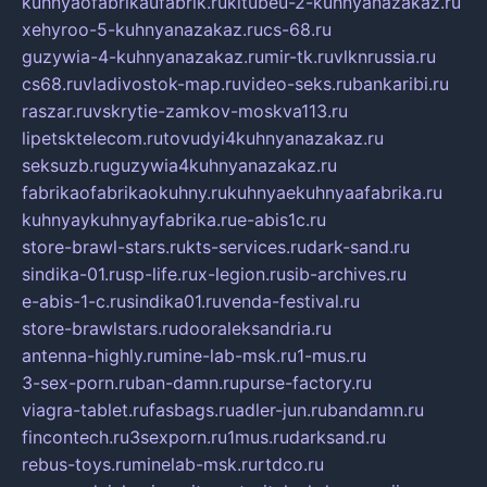
kuhnyaofabrikaufabrik.ru
kitubeu-2-kuhnyanazakaz.ru
xehyroo-5-kuhnyanazakaz.ru
cs-68.ru
guzywia-4-kuhnyanazakaz.ru
mir-tk.ru
vlknrussia.ru
cs68.ru
vladivostok-map.ru
video-seks.ru
bankaribi.ru
raszar.ru
vskrytie-zamkov-moskva113.ru
lipetsktelecom.ru
tovudyi4kuhnyanazakaz.ru
seksuzb.ru
guzywia4kuhnyanazakaz.ru
fabrikaofabrikaokuhny.ru
kuhnyaekuhnyaafabrika.ru
kuhnyaykuhnyayfabrika.ru
e-abis1c.ru
store-brawl-stars.ru
kts-services.ru
dark-sand.ru
sindika-01.ru
sp-life.ru
x-legion.ru
sib-archives.ru
e-abis-1-c.ru
sindika01.ru
venda-festival.ru
store-brawlstars.ru
dooraleksandria.ru
antenna-highly.ru
mine-lab-msk.ru
1-mus.ru
3-sex-porn.ru
ban-damn.ru
purse-factory.ru
viagra-tablet.ru
fasbags.ru
adler-jun.ru
bandamn.ru
fincontech.ru
3sexporn.ru
1mus.ru
darksand.ru
rebus-toys.ru
minelab-msk.ru
rtdco.ru