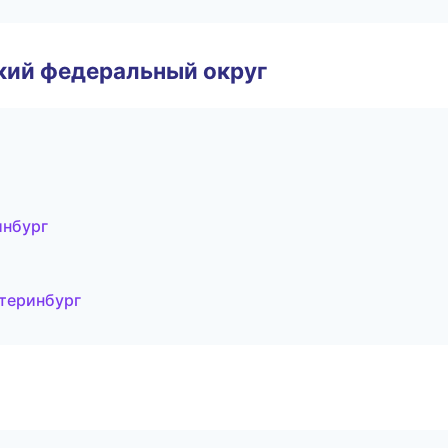
ский федеральный округ
инбург
атеринбург