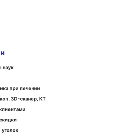
ми
ы наук
тика при лечении
оп, 3D-сканер, КТ
 клиентами
скидки
 уголок