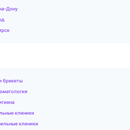
на-Дону
од
ирск
и брекеты
томатология
игиена
льные клиники
фильные клиники