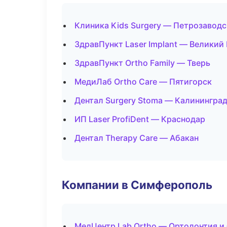
Клиника Kids Surgery — Петрозаводс
ЗдравПункт Laser Implant — Великий
ЗдравПункт Ortho Family — Тверь
МедиЛаб Ortho Care — Пятигорск
Дентал Surgery Stoma — Калинингра
ИП Laser ProfiDent — Краснодар
Дентал Therapy Care — Абакан
Компании в Симферополь
МедЦентр Lab Ortho — Ортодонтия и