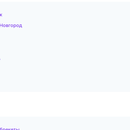
к
 Новгород
д
 брекеты