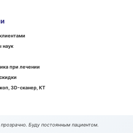
ми
 клиентами
ы наук
тика при лечении
скидки
оп, 3D-сканер, КТ
ё прозрачно. Буду постоянным пациентом.