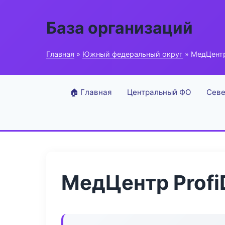
База организаций
Главная
»
Южный федеральный округ
» МедЦентр 
🏠 Главная
Центральный ФО
Севе
МедЦентр ProfiD