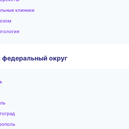
ильные клиники
козом
атология
 федеральный округ
ь
оль
гоград
рополь