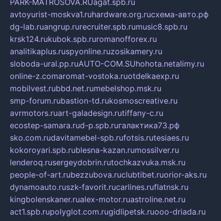
PARK-MATROSOVA.RU
agat.spb.ru
avtoyurist-moskva1.ru
hardware.org.ru
схема-авто.рф
dg-lab.ru
angrup.ru
recruiter.spb.ru
music8.spb.ru
krsk124.ru
kubok.spb.ru
romanofforex.ru
analitikaplus.ru
spyonline.ru
zosikamery.ru
sloboda-ural.pp.ru
AUTO-COM.SU
hohota.net
alimy.ru
online-z.com
aromat-vostoka.ru
otdelkaexp.ru
mobilvest.ru
bbd.net.ru
mebelshop.msk.ru
smp-forum.ru
bastion-td.ru
kosmoscreative.ru
avrmotors.ru
art-galadesign.ru
tiffany-c.ru
ecostep-samara.ru
d-p.spb.ru
галактика73.рф
sko.com.ru
davitamebel-spb.ru
fotsis.ru
tesiaes.ru
kokoroyari.spb.ru
blesna-kazan.ru
mossilver.ru
lenderoq.ru
sergeydobrin.ru
tochkazvuka.msk.ru
people-of-art.ru
bezzubova.ru
clubtibet.ru
orior-aks.ru
dynamoauto.ru
szk-favorit.ru
carlines.ru
flatnsk.ru
kingbolenskaner.ru
alex-motor.ru
astroline.net.ru
act1.spb.ru
polyglot.com.ru
gidlipetsk.ru
ooo-driada.ru