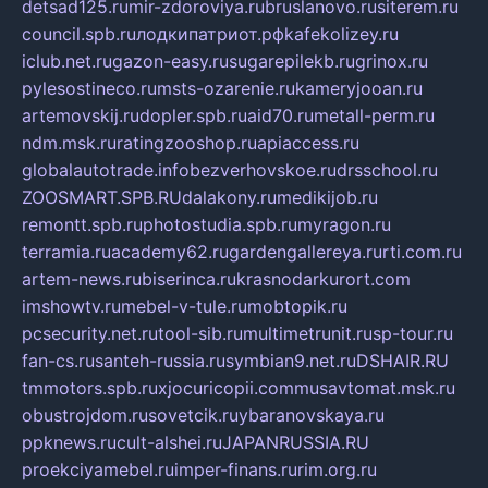
detsad125.ru
mir-zdoroviya.ru
bruslanovo.ru
siterem.ru
council.spb.ru
лодкипатриот.рф
kafekolizey.ru
iclub.net.ru
gazon-easy.ru
sugarepilekb.ru
grinox.ru
pylesostineco.ru
msts-ozarenie.ru
kameryjooan.ru
artemovskij.ru
dopler.spb.ru
aid70.ru
metall-perm.ru
ndm.msk.ru
ratingzooshop.ru
apiaccess.ru
globalautotrade.info
bezverhovskoe.ru
drsschool.ru
ZOOSMART.SPB.RU
dalakony.ru
medikijob.ru
remontt.spb.ru
photostudia.spb.ru
myragon.ru
terramia.ru
academy62.ru
gardengallereya.ru
rti.com.ru
artem-news.ru
biserinca.ru
krasnodarkurort.com
imshowtv.ru
mebel-v-tule.ru
mobtopik.ru
pcsecurity.net.ru
tool-sib.ru
multimetrunit.ru
sp-tour.ru
fan-cs.ru
santeh-russia.ru
symbian9.net.ru
DSHAIR.RU
tmmotors.spb.ru
xjocuricopii.com
musavtomat.msk.ru
obustrojdom.ru
sovetcik.ru
ybaranovskaya.ru
ppknews.ru
cult-alshei.ru
JAPANRUSSIA.RU
proekciyamebel.ru
imper-finans.ru
rim.org.ru