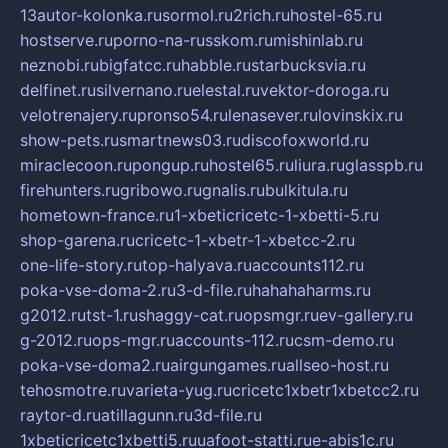
13autor-kolonka.ru
sormol.ru
2rich.ru
hostel-65.ru
hostserve.ru
porno-na-russkom.ru
mishinlab.ru
neznobi.ru
bigfatcc.ru
habble.ru
starbucksvia.ru
delfinet.ru
silvernano.ru
elestal.ru
vektor-doroga.ru
velotrenajery.ru
pronso54.ru
lenasever.ru
lovinskix.ru
show-pets.ru
smartnews03.ru
discofoxworld.ru
miraclecoon.ru
pongup.ru
hostel65.ru
liura.ru
glasspb.ru
firehunters.ru
gribowo.ru
gnalis.ru
bulkitula.ru
hometown-france.ru
1-xbeticricetc-1-xbetti-5.ru
shop-garena.ru
cricetc-1-xbetr-1-xbetcc-2.ru
one-life-story.ru
top-halyava.ru
accounts112.ru
poka-vse-doma-2.ru
3-d-file.ru
hahahaharms.ru
g2012.ru
tst-1.ru
shaggy-cat.ru
opsmgr.ru
ev-gallery.ru
g-2012.ru
ops-mgr.ru
accounts-112.ru
csm-demo.ru
poka-vse-doma2.ru
airgungames.ru
allseo-host.ru
tehosmotre.ru
varieta-yug.ru
cricetc1xbetr1xbetcc2.ru
raytor-d.ru
atillagunn.ru
3d-file.ru
1xbeticricetc1xbetti5.ru
uafoot-statti.ru
e-abis1c.ru