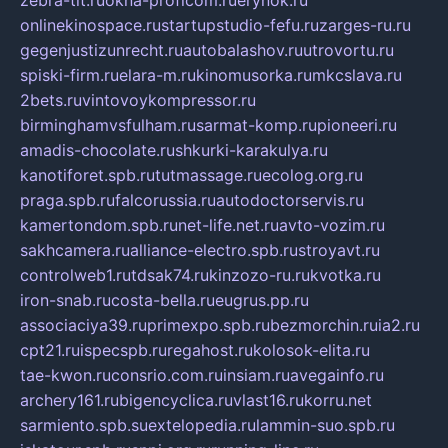
zebra-tlt.ru
okna-proficom.ru
erynok.ru
onlinekinospace.ru
startupstudio-fefu.ru
zarges-ru.ru
gegenjustizunrecht.ru
autobalashov.ru
utrovortu.ru
spiski-firm.ru
elara-m.ru
kinomusorka.ru
mkcslava.ru
2bets.ru
vintovoykompressor.ru
birminghamvsfulham.ru
sarmat-komp.ru
pioneeri.ru
amadis-chocolate.ru
shkurki-karakulya.ru
kanotiforet.spb.ru
tutmassage.ru
ecolog.org.ru
praga.spb.ru
falcorussia.ru
autodoctorservis.ru
kamertondom.spb.ru
net-life.net.ru
avto-vozim.ru
sakhcamera.ru
alliance-electro.spb.ru
stroyavt.ru
controlweb1.ru
tdsak74.ru
kinzozo-ru.ru
kvotka.ru
iron-snab.ru
costa-bella.ru
eugrus.pp.ru
associaciya39.ru
primexpo.spb.ru
bezmorchin.ru
ia2.ru
cpt21.ru
ispecspb.ru
regahost.ru
kolosok-elita.ru
tae-kwon.ru
consrio.com.ru
insiam.ru
avegainfo.ru
archery161.ru
bigencyclica.ru
vlast16.ru
korru.net
sarmiento.spb.su
extelopedia.ru
lammin-suo.spb.ru