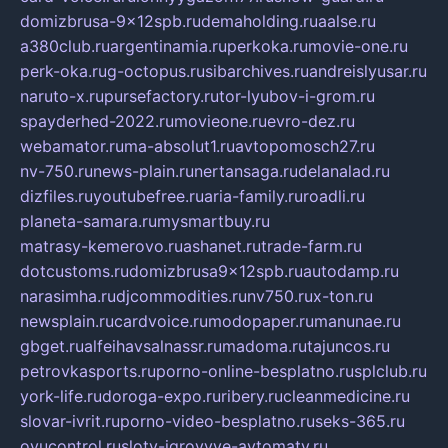
domizbrusa-9x12spb.ru
demaholding.ru
aalse.ru
a380club.ru
argentinamia.ru
perkoka.ru
movie-one.ru
perk-oka.ru
g-octopus.ru
sibarchives.ru
andreislyusar.ru
naruto-x.ru
pursefactory.ru
tor-lyubov-i-grom.ru
spayderhed-2022.ru
movieone.ru
evro-dez.ru
webamator.ru
ma-absolut1.ru
avtopomosch27.ru
nv-750.ru
news-plain.ru
nertansaga.ru
delanalad.ru
dizfiles.ru
youtubefree.ru
aria-family.ru
roadli.ru
planeta-samara.ru
mysmartbuy.ru
matrasy-kemerovo.ru
ashanet.ru
trade-farm.ru
dotcustoms.ru
domizbrusa9x12spb.ru
autodamp.ru
narasimha.ru
djcommodities.ru
nv750.ru
x-ton.ru
newsplain.ru
cardvoice.ru
modopaper.ru
manunae.ru
gbget.ru
alfeihavsalnassr.ru
madoma.ru
tajuncos.ru
petrovkasports.ru
porno-online-besplatno.ru
splclub.ru
york-life.ru
doroga-expo.ru
ribery.ru
cleanmedicine.ru
slovar-ivrit.ru
porno-video-besplatno.ru
seks-365.ru
ovucontrol.ru
sloty-igrovyye-avtomaty.ru