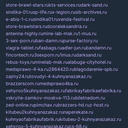
store-brawl-stars.ru
kts-services.ru
dark-sand.ru
sindika-01.ru
sp-life.ru
x-legion.ru
sib-archives.ru
e-abis-1-c.ru
sindika01.ru
venda-festival.ru
store-brawlstars.ru
dooraleksandria.ru
antenna-highly.ru
mine-lab-msk.ru
1-mus.ru
3-sex-porn.ru
ban-damn.ru
purse-factory.ru
viagra-tablet.ru
fasbags.ru
adler-jun.ru
bandamn.ru
fincontech.ru
3sexporn.ru
1mus.ru
darksand.ru
rebus-toys.ru
minelab-msk.ru
alabuga-cityhotel.ru
medsprawo-4-ka.ru
2864420.ru
blagodarenie-spb.ru
zajmy24.ru
tovudyi-4-kuhnyanazakaz.ru
brazzerscom.ru
medsprawo4ka.ru
xehyroo5kuhnyanazakaz.ru
fabrikayfabrikaefabrika.ru
vskrytie-zamkov-moskva-113.ru
biletnadom.ru
zed-online.ru
pimchax.ru
brazzers-hd.ru
z-host.ru
kitubeu2kuhnyanazakaz.ru
naperekate.ru
kuhnyaofabrikaufabrik.ru
kitubeu-2-kuhnyanazakaz.ru
xehyroo-5-kuhnyanazakaz.ru
cs-68.ru