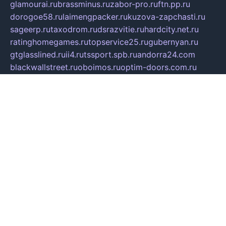
glamourai.ru
brassminus.ru
zabor-pro.ru
ftn.pp.ru
dorogoe58.ru
laimengpacker.ru
kuzova-zapchasti.ru
sageerp.ru
taxodrom.ru
dsrazvitie.ru
hardcity.net.ru
ratinghomegames.ru
topservice25.ru
gubernyan.ru
gtglasslined.ru
ii4.ru
tssport.spb.ru
andorra24.com
blackwallstreet.ru
oboimos.ru
optim-doors.com.ru
ikuch.ru
nycr.org.ru
npa21.ru
vremya-ch.spb.ru
desert000.ru
ivtorgi.ru
ifiori.ru
catalog-statei.ru
dcv.org.ru
spetsmaster174.ru
ipkameryhiseeu.ru
dum26.ru
ruspol.spb.ru
fr-opendp.ru
kam-solnyshko.ru
cheyenne-arapaho.ru
sevzapmetal.spb.ru
ted-lapidus.spb.ru
parasite-eliminator.ru
sigma-complete.ru
modernworld.ru
dama-moda.ru
eholot-group.ru
sk-nvkz.ru
DRONGOLD.RU
democratia2.ru
i-farmer.ru
mass-sport.org
jablonex.spb.ru
bookmess.ru
linkword.ru
refineua.com.ru
cs-spec.net.ru
altay-mebel.ru
DNK-THEATRE.RU
mechaniks.spb.ru
ipcamtechage.ru