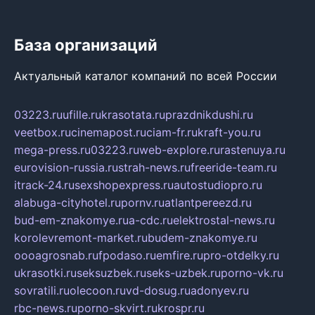
База организаций
Актуальный каталог компаний по всей России
03223.ru
ufille.ru
krasotata.ru
prazdnikdushi.ru
veetbox.ru
cinemapost.ru
ciam-fr.ru
kraft-you.ru
mega-press.ru
03223.ru
web-explore.ru
rastenuya.ru
eurovision-russia.ru
strah-news.ru
freeride-team.ru
itrack-24.ru
sexshopexpress.ru
autostudiopro.ru
alabuga-cityhotel.ru
pornv.ru
atlantpereezd.ru
bud-em-znakomye.ru
a-cdc.ru
elektrostal-news.ru
korolevremont-market.ru
budem-znakomye.ru
oooagrosnab.ru
fpodaso.ru
emfire.ru
pro-otdelky.ru
ukrasotki.ru
seksuzbek.ru
seks-uzbek.ru
porno-vk.ru
sovratili.ru
olecoon.ru
vd-dosug.ru
adonyev.ru
rbc-news.ru
porno-skvirt.ru
krospr.ru