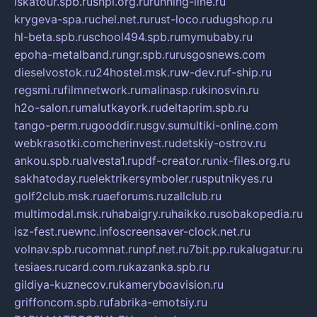
iskatour.spb.ru
snpi.org.ru
running-line.ru
krygeva-spa.ru
chel.net.ru
rust-loco.ru
dugshop.ru
hl-beta.spb.ru
school494.spb.ru
mymubaby.ru
epoha-metalband.ru
ngr.spb.ru
rusgosnews.com
dieselvostok.ru
24hostel.msk.ru
w-dev.ru
f-ship.ru
regsmi.ru
filmnetwork.ru
malinasp.ru
kinosvin.ru
h2o-salon.ru
malutkayork.ru
deltaprim.spb.ru
tango-perm.ru
gooddir.ru
sgv.su
multiki-online.com
webkrasotki.com
cherinvest.ru
detskiy-ostrov.ru
ankou.spb.ru
alvesta1.ru
pdf-creator.ru
nix-files.org.ru
sakhatoday.ru
elektrikersymboler.ru
sputnikyes.ru
golf2club.msk.ru
aeforums.ru
zallclub.ru
multimodal.msk.ru
habaigry.ru
haikko.ru
sobakopedia.ru
isz-fest.ru
ewnc.info
screensaver-clock.net.ru
volnav.spb.ru
comnat.ru
npf.net.ru
7bit.pp.ru
kalugatur.ru
tesiaes.ru
card.com.ru
kazanka.spb.ru
gildiya-kuznecov.ru
kameryboavision.ru
griffoncom.spb.ru
fabrika-emotsiy.ru