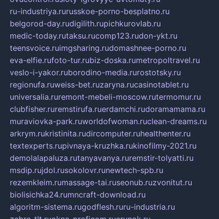
ru-industriya.ru
russkoe-porno-besplatno.ru
belgorod-day.ru
digilith.ru
pichkurovlab.ru
medic-today.ru
taksu.ru
comp123.ru
don-ykt.ru
teensvoice.ru
imgsharing.ru
domashnee-porno.ru
eva-elfie.ru
foto-tur.ru
biz-doska.ru
metropoltravel.ru
veslo-i-yakor.ru
borodino-media.ru
rostotsky.ru
regionufa.ru
weiss-bet.ru
zaryna.ru
casinotablet.ru
universalia.ru
remont-mebeli-moscow.ru
termomur.ru
clubfisher.ru
remstirufa.ru
erdamchi.ru
doramamama.ru
muraviovka-park.ru
worldofwoman.ru
clean-dreams.ru
arkrym.ru
kristinita.ru
dircomputer.ru
healthenter.ru
textexperts.ru
pivnaya-kruzhka.ru
kinofilmy-2021.ru
demolalapaluza.ru
tanyavanya.ru
remstir-tolyatti.ru
msdip.ru
jdol.ru
sokolovr.ru
newtech-spb.ru
rezemkleim.ru
massage-tai.ru
seonub.ru
zvonitut.ru
biolisichka24.ru
mncraft-download.ru
algoritm-sistema.ru
godflesh.ru
ru-industria.ru