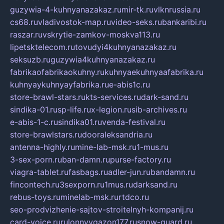
guzywia-4-kuhnyanazakaz.ru
mir-tk.ru
vlknrussia.ru
cs68.ru
vladivostok-map.ru
video-seks.ru
bankaribi.ru
raszar.ru
vskrytie-zamkov-moskva113.ru
lipetsktelecom.ru
tovudyi4kuhnyanazakaz.ru
seksuzb.ru
guzywia4kuhnyanazakaz.ru
fabrikaofabrikaokuhny.ru
kuhnyaekuhnyaafabrika.ru
kuhnyaykuhnyayfabrika.ru
e-abis1c.ru
store-brawl-stars.ru
kts-services.ru
dark-sand.ru
sindika-01.ru
sp-life.ru
x-legion.ru
sib-archives.ru
e-abis-1-c.ru
sindika01.ru
venda-festival.ru
store-brawlstars.ru
dooraleksandria.ru
antenna-highly.ru
mine-lab-msk.ru
1-mus.ru
3-sex-porn.ru
ban-damn.ru
purse-factory.ru
viagra-tablet.ru
fasbags.ru
adler-jun.ru
bandamn.ru
fincontech.ru
3sexporn.ru
1mus.ru
darksand.ru
rebus-toys.ru
minelab-msk.ru
rtdco.ru
seo-prodvizhenie-sajtov-stroitelnyh-kompanij.ru
card-voice.ru
rulonnyygazon177.ru
snow-guard.ru